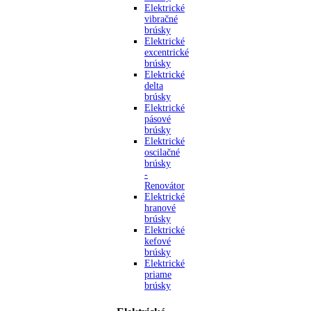
Elektrické
vibračné
brúsky
Elektrické
excentrické
brúsky
Elektrické
delta
brúsky
Elektrické
pásové
brúsky
Elektrické
oscilačné
brúsky
-
Renovátor
Elektrické
hranové
brúsky
Elektrické
kefové
brúsky
Elektrické
priame
brúsky