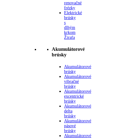
renovačné
frézky
Elektrické
brúsky
s
dlhým
krkom
Žirafa
Akumulátorové
brúsky
Akumulátorové
brúsky
Akumulátorové
vibračné
brúsky
Akumulátorové
excentrické
brúsky
Akumulátorové
delta
brúsky
Akumulátorové
pásové
brúsky
Akumulátorové