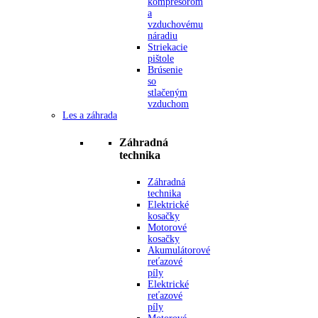
kompresorom
a
vzduchovému
náradiu
Striekacie
pištole
Brúsenie
so
stlačeným
vzduchom
Les a záhrada
Záhradná
technika
Záhradná
technika
Elektrické
kosačky
Motorové
kosačky
Akumulátorové
reťazové
píly
Elektrické
reťazové
píly