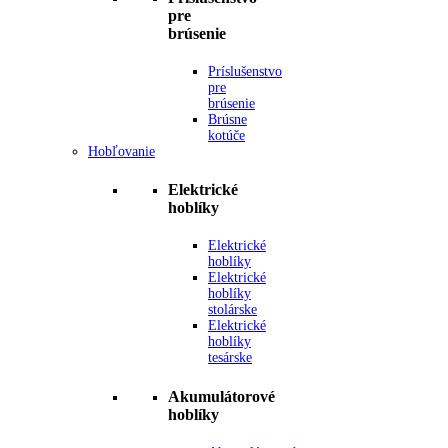
pre
brúsenie
Príslušenstvo
pre
brúsenie
Brúsne
kotúče
Hobľovanie
Elektrické
hoblíky
Elektrické
hoblíky
Elektrické
hoblíky
stolárske
Elektrické
hoblíky
tesárske
Akumulátorové
hoblíky