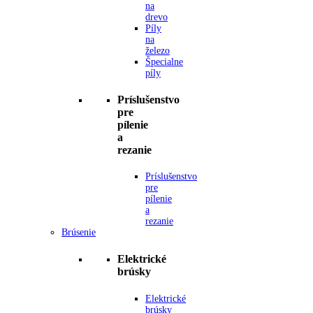
na
drevo
Píly
na
železo
Špecialne
píly
Príslušenstvo
pre
pílenie
a
rezanie
Príslušenstvo
pre
pílenie
a
rezanie
Brúsenie
Elektrické
brúsky
Elektrické
brúsky