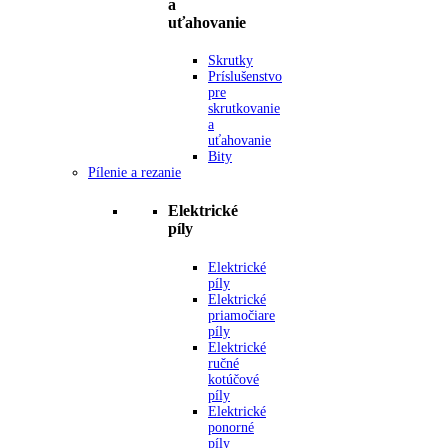
a
uťahovanie
Skrutky
Príslušenstvo
pre
skrutkovanie
a
uťahovanie
Bity
Pílenie a rezanie
Elektrické
píly
Elektrické
píly
Elektrické
priamočiare
píly
Elektrické
ručné
kotúčové
píly
Elektrické
ponorné
píly