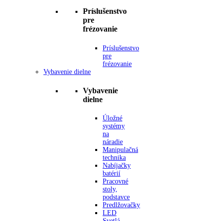
Príslušenstvo
pre
frézovanie
Príslušenstvo
pre
frézovanie
Vybavenie dielne
Vybavenie
dielne
Úložné
systémy
na
náradie
Manipulačná
technika
Nabíjačky
batérií
Pracovné
stoly,
podstavce
Predlžovačky
LED
Svetlá