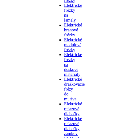
frézky
Elektrické
frézky
na
lamely
Elektrické
hranové
frézky
Elektrické
modulové
frézky
Elektrické
frézky
na
doskové
materiály
Elektrické
drážkovacie
frézy
do
muriva
Elektrické
reťazové
dlabačky
Elektrické
reťazové
dlabačky
zámkov