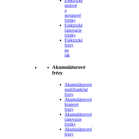
Elektrické
stolové
a
stojanové
frézky
Elektrické
čapovacie
frézky
Elektrické
frézy
na
lak
Akumulátorové
frézy
Akumulátorové
multifunkčné
frézy
Akumulátorové
hranové
frézy
Akumulátorové
čapovacie
frézky
Akumulátorové
frézy