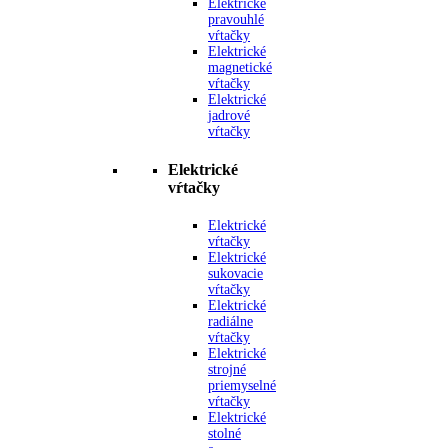
Elektrické
pravouhlé
vŕtačky
Elektrické
magnetické
vŕtačky
Elektrické
jadrové
vŕtačky
Elektrické
vŕtačky
Elektrické
vŕtačky
Elektrické
sukovacie
vŕtačky
Elektrické
radiálne
vŕtačky
Elektrické
strojné
priemyselné
vŕtačky
Elektrické
stolné