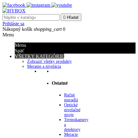

Hľadať
Prihláste sa
Nákupný košík
shopping_cart
0
Menu
Menu
Späť
VŠETKY KATEGÓRIE
Zobraziť všetky produkty
Meranie a nivelácia
Ostatné
Ručné
meradlá
Optické
nivelačné
stroje
Termokamery
a
detektory
Meracie