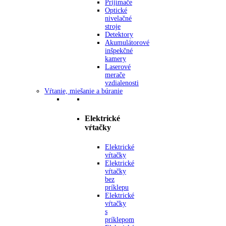
Prijímače
Optické
nivelačné
stroje
Detektory
Akumulátorové
inšpekčné
kamery
Laserové
merače
vzdialenosti
Vŕtanie, miešanie a búranie
Elektrické
vŕtačky
Elektrické
vŕtačky
Elektrické
vŕtačky
bez
príklepu
Elektrické
vŕtačky
s
príklepom