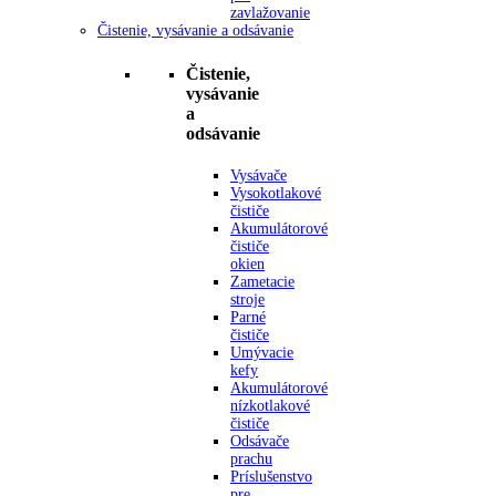
zavlažovanie
Čistenie, vysávanie a odsávanie
Čistenie,
vysávanie
a
odsávanie
Vysávače
Vysokotlakové
čističe
Akumulátorové
čističe
okien
Zametacie
stroje
Parné
čističe
Umývacie
kefy
Akumulátorové
nízkotlakové
čističe
Odsávače
prachu
Príslušenstvo
pre