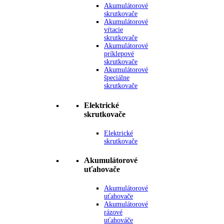
Akumulátorové
skrutkovače
Akumulátorové
vŕtacie
skrutkovače
Akumulátorové
príklepové
skrutkovače
Akumulátorové
špeciálne
skrutkovače
Elektrické
skrutkovače
Elektrické
skrutkovače
Akumulátorové
uťahovače
Akumulátorové
uťahovače
Akumulátorové
rázové
uťahováče