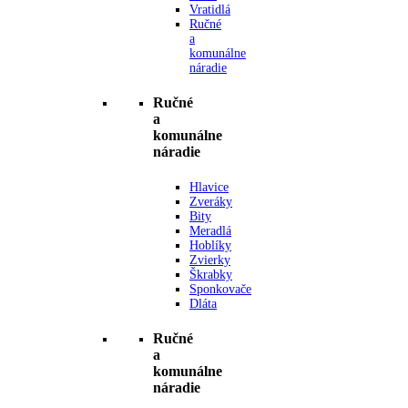
Vratidlá
Ručné
a
komunálne
náradie
Ručné
a
komunálne
náradie
Hlavice
Zveráky
Bity
Meradlá
Hoblíky
Zvierky
Škrabky
Sponkovače
Dláta
Ručné
a
komunálne
náradie