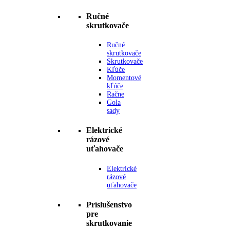
Ručné
skrutkovače
Ručné
skrutkovače
Skrutkovače
Kľúče
Momentové
kľúče
Račne
Gola
sady
Elektrické
rázové
uťahovače
Elektrické
rázové
uťahovače
Príslušenstvo
pre
skrutkovanie