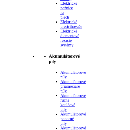
Elektrické
nožnice
na
plech
Elektrické
prestrihovače
Elektrické
diamantové
rezacie
systémy
Akumulátorové
píly
Akumulátorové
píly
Akumulátorové
priamočiare
píly
Akumulátorové
ručné
kotúčové
píly
Akumulátorové
ponorné
píly
Akumulátorové