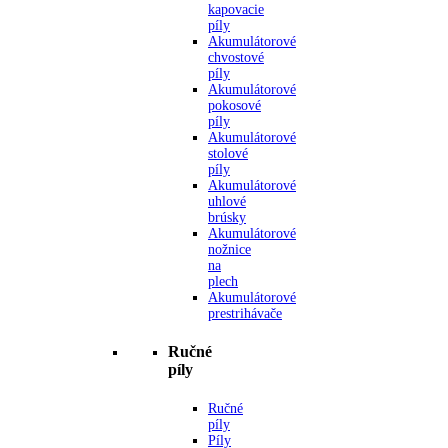
kapovacie
píly
Akumulátorové
chvostové
píly
Akumulátorové
pokosové
píly
Akumulátorové
stolové
píly
Akumulátorové
uhlové
brúsky
Akumulátorové
nožnice
na
plech
Akumulátorové
prestrihávače
Ručné
píly
Ručné
píly
Píly