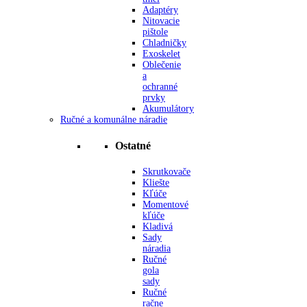
Adaptéry
Nitovacie
pištole
Chladničky
Exoskelet
Oblečenie
a
ochranné
prvky
Akumulátory
Ručné a komunálne náradie
Ostatné
Skrutkovače
Kliešte
Kľúče
Momentové
kľúče
Kladivá
Sady
náradia
Ručné
gola
sady
Ručné
račne