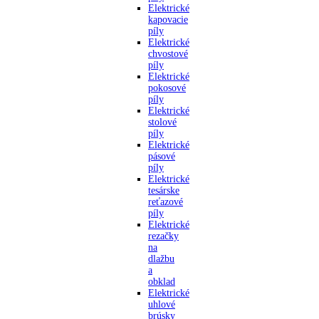
Elektrické
kapovacie
píly
Elektrické
chvostové
píly
Elektrické
pokosové
píly
Elektrické
stolové
píly
Elektrické
pásové
píly
Elektrické
tesárske
reťazové
píly
Elektrické
rezačky
na
dlažbu
a
obklad
Elektrické
uhlové
brúsky