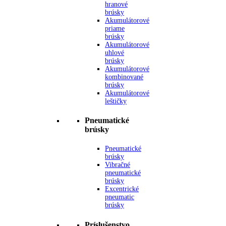
hranové
brúsky
Akumulátorové
priame
brúsky
Akumulátorové
uhlové
brúsky
Akumulátorové
kombinované
brúsky
Akumulátorové
leštičky
Pneumatické
brúsky
Pneumatické
brúsky
Vibračné
pneumatické
brúsky
Excentrické
pneumatic
brúsky
Príslušenstvo