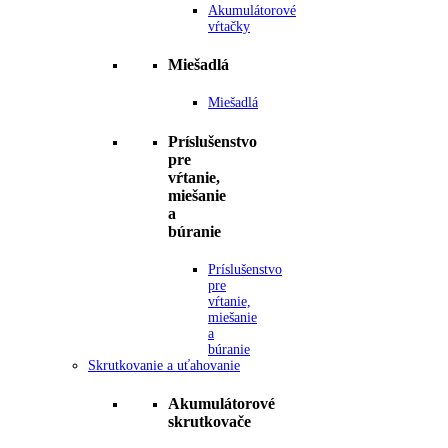
Akumulátorové
vŕtačky
Miešadlá
Miešadlá
Príslušenstvo
pre
vŕtanie,
miešanie
a
búranie
Príslušenstvo
pre
vŕtanie,
miešanie
a
búranie
Skrutkovanie a uťahovanie
Akumulátorové
skrutkovače