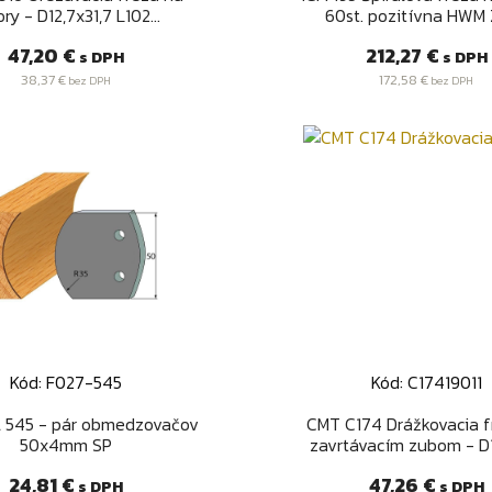
ry - D12,7x31,7 L102...
60st. pozitívna HWM Z
Cena
Cena
47,20 €
212,27 €
s DPH
s DPH
38,37 €
172,58 €
bez DPH
bez DPH
Kód: F027-545
Kód: C17419011
Rýchly náhľad
Rýchly náhľa


il 545 - pár obmedzovačov
CMT C174 Drážkovacia f
50x4mm SP
zavrtávacím zubom - D1
Cena
Cena
24,81 €
47,26 €
s DPH
s DPH