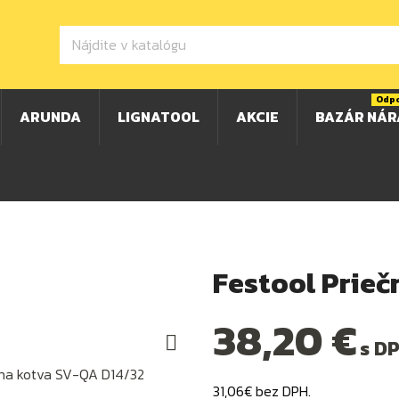
Odp
ARUNDA
LIGNATOOL
AKCIE
BAZÁR NÁR
Festool Prieč
38,20 €

s D
31,06€ bez DPH.