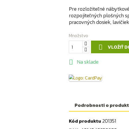
Pre rozložiteľné nábytkové 
rozpojiteľných plošných s
pracovných dosiek, lavičiek
Množstvo
VLOŽIŤ D

Na sklade

Podrobnosti o produk
201351
Kód produktu