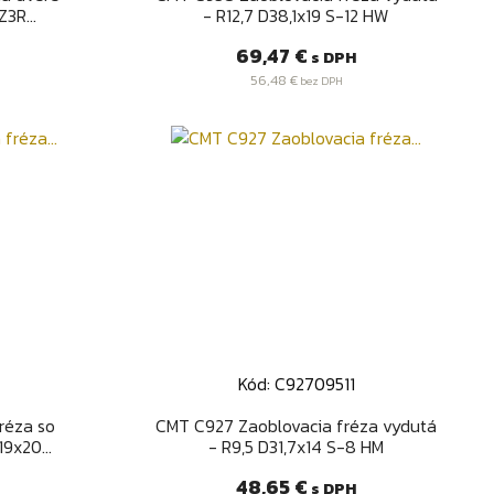
3R...
- R12,7 D38,1x19 S-12 HW
Cena
69,47 €
s DPH
56,48 €
bez DPH
Kód: C92709511
d
Rýchly náhľad

réza so
CMT C927 Zaoblovacia fréza vydutá
9x20...
- R9,5 D31,7x14 S-8 HM
Cena
48,65 €
s DPH