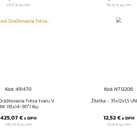
20,17 €
38,42 €
bez DPH
bez DPH
Kód: 491470
Kód: NT13208
Rýchly náhľad
Rýchly náhľa


Drážkovacia fréza tvaru V
Žiletka - 35x12x1,5 U
HW 118x14-90°/Alu
Cena
Cena
425,07 €
12,52 €
s DPH
s DPH
345,59 €
10,18 €
bez DPH
bez DPH