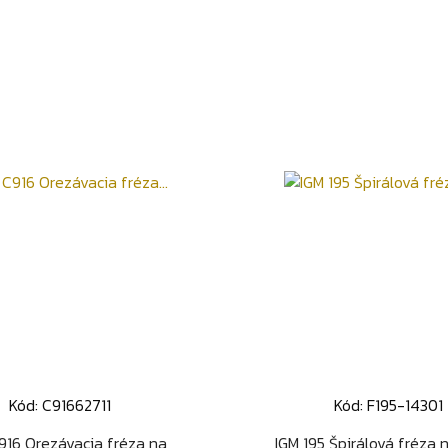
Kód: C91662711
Kód: F195-14301
Rýchly náhľad
Rýchly náhľa


16 Orezávacia fréza na
IGM 195 Špirálová fréza 