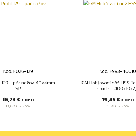
Kód: F026-129
Kód: F993-4001
Rýchly náhľad
Rýchly náhľa


il 129 - pár nožov 40x4mm
IGM Hobľovací nôž HSS Te
SP
Oxide - 400x10x2
Cena
Cena
16,73 €
19,45 €
s DPH
s DPH
13,60 €
15,81 €
bez DPH
bez DPH