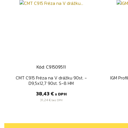
Kód: C91509511
Rýchly náhľad

CMT C915 Fréza na V drážku 90st. -
IGM Prof
D9,5x12,7 90st. S-8 HM
Cena
38,43 €
s DPH
31,24 €
bez DPH