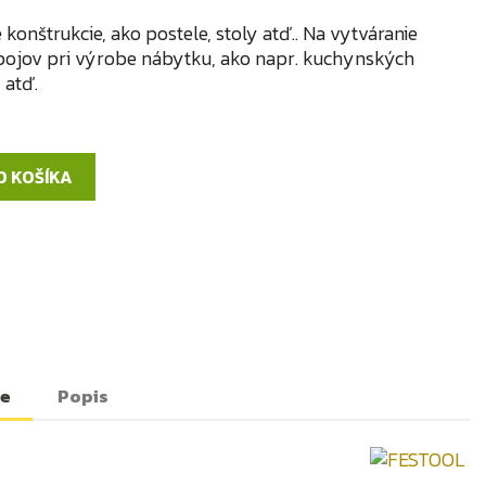
konštrukcie, ako postele, stoly atď.. Na vytváranie
pojov pri výrobe nábytku, ako napr. kuchynských
 atď.
O KOŠÍKA
te
Popis