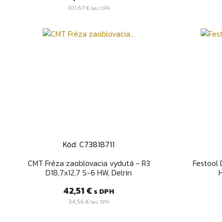
101,67 €
bez DPH
Kód: C73818711
Rýchly náhľad

CMT Fréza zaoblovacia vydutá - R3
Festool 
D18,7x12,7 S-6 HW, Delrin
Cena
42,51 €
s DPH
34,56 €
bez DPH