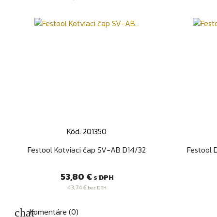
Kód: 201350
Rýchly náhľad

Festool Kotviaci čap SV-AB D14/32
Festool 
Cena
53,80 €
s DPH
43,74 €
bez DPH
Komentáre (0)