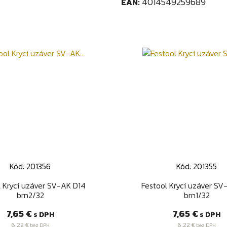
4014549259689
EAN:
Kód: 201356
Kód: 201355
Rýchly náhľad
Rýchly náhľa


l Krycí uzáver SV-AK D14
Festool Krycí uzáver SV
brn2/32
brn1/32
Cena
Cena
7,65 €
7,65 €
s DPH
s DPH
6,22 €
6,22 €
bez DPH
bez DPH