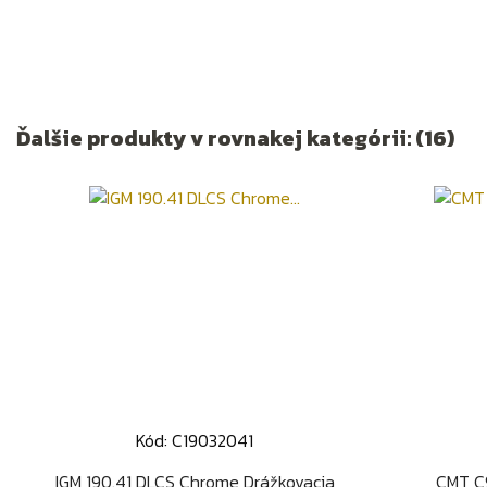
Ďalšie produkty v rovnakej kategórii: (16)
Kód: C19032041
Rýchly náhľad

IGM 190.41 DLCS Chrome Drážkovacia
CMT C9