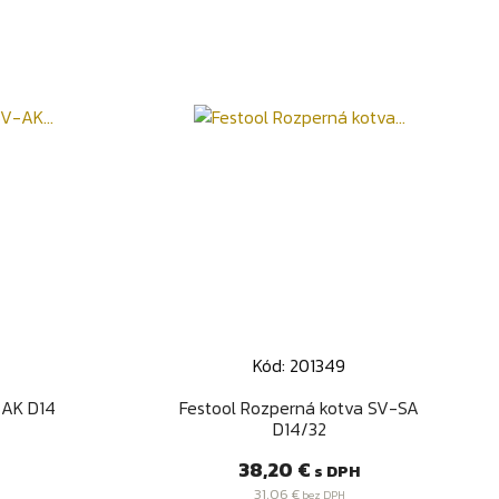
Kód: 201349
d
Rýchly náhľad

-AK D14
Festool Rozperná kotva SV-SA
D14/32
Cena
38,20 €
s DPH
31,06 €
bez DPH