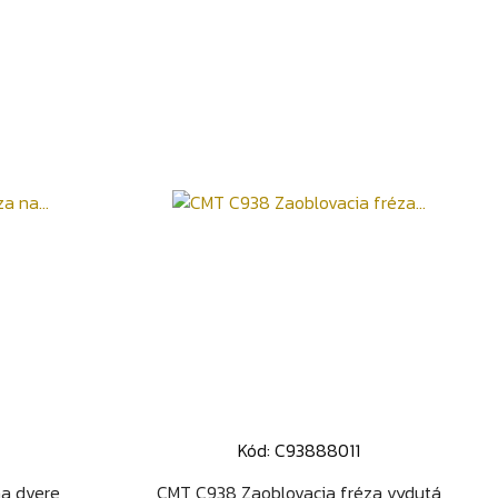
Kód: C93888011
d
Rýchly náhľad

na dvere
CMT C938 Zaoblovacia fréza vydutá