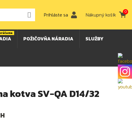
0

Prihláste sa
Nákupný košík
orúčame
ADIA
POŽIČOVŇA NÁRADIA
SLUŽBY
na kotva SV-QA D14/32
PH