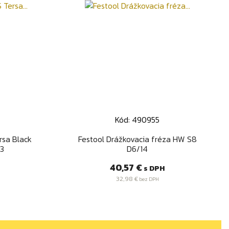
0
Kód: 490955
d
Rýchly náhľad

rsa Black
Festool Drážkovacia fréza HW S8
,3
D6/14
Cena
40,57 €
s DPH
32,98 €
bez DPH