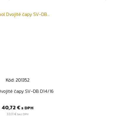
Kód: 201352
Rýchly náhľad

Dvojité čapy SV-DB D14/16
Cena
40,72 €
s DPH
33,11 €
bez DPH