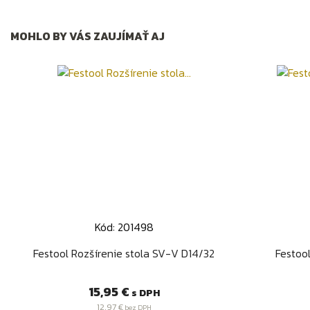
MOHLO BY VÁS ZAUJÍMAŤ AJ
Kód: 201498
Rýchly náhľad

Festool Rozšírenie stola SV-V D14/32
Festoo
Cena
15,95 €
s DPH
12,97 €
bez DPH