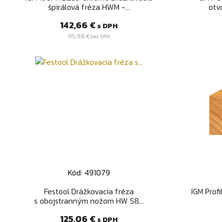
špirálová fréza HWM -...
otvo
Cena
142,66 €
s DPH
115,98 €
bez DPH
Kód: 491079
Rýchly náhľad

Festool Drážkovacia fréza
IGM Prof
s obojstranným nožom HW S8...
Cena
125,06 €
s DPH