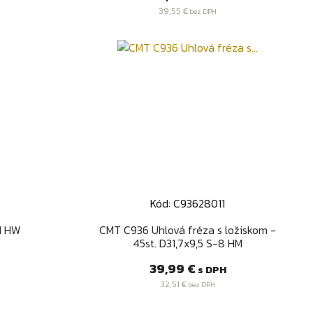
39,55 €
bez DPH
Kód: C93628011
d
Rýchly náhľad

NI HW
CMT C936 Uhlová fréza s ložiskom -
45st. D31,7x9,5 S-8 HM
Cena
39,99 €
s DPH
32,51 €
bez DPH