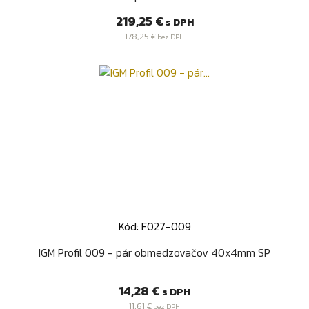
Cena
219,25 €
s DPH
178,25 €
bez DPH
Kód: F027-009
IGM Profil 009 - pár obmedzovačov 40x4mm SP
Cena
14,28 €
s DPH
11,61 €
bez DPH