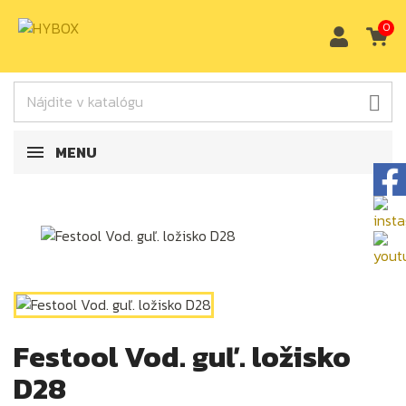
0

MENU
Festool Vod. guľ. ložisko
D28