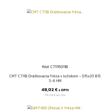
Kód: C71115011B
CMT C711B Drážkovacia fréza s ložiskom - D15x20 B15
S-6 HM
Cena
48,02 €
s DPH
39,04 €
bez DPH