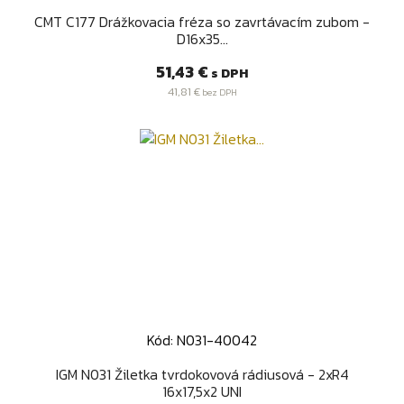
CMT C177 Drážkovacia fréza so zavrtávacím zubom -
D16x35...
Cena
51,43 €
s DPH
41,81 €
bez DPH
Kód: N031-40042
IGM N031 Žiletka tvrdokovová rádiusová - 2xR4
16x17,5x2 UNI