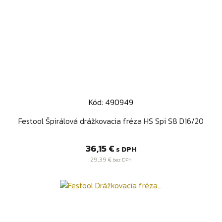
Kód: 490949
Festool Špirálová drážkovacia fréza HS Spi S8 D16/20
Cena
36,15 €
s DPH
29,39 €
bez DPH