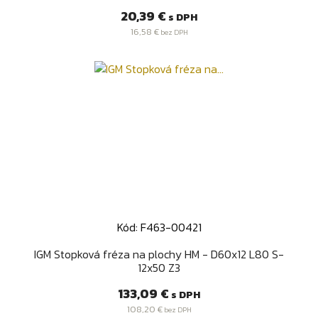
Cena
20,39 €
s DPH
16,58 €
bez DPH
Kód: F463-00421
IGM Stopková fréza na plochy HM - D60x12 L80 S-
12x50 Z3
Cena
133,09 €
s DPH
108,20 €
bez DPH