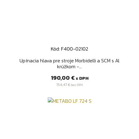
Kód: F400-02102
Upínacia hlava pre stroje Morbidelli a SCM s Al
krúžkom -...
Cena
190,00 €
s DPH
154,47 €
bez DPH