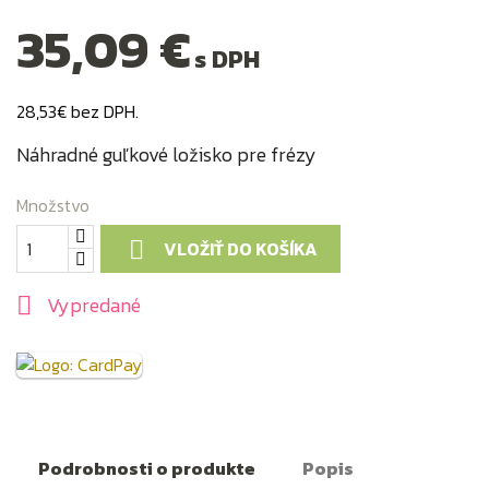
35,09 €
s DPH
28,53€ bez DPH.
Náhradné guľkové ložisko pre frézy
Množstvo
VLOŽIŤ DO KOŠÍKA

Vypredané

Podrobnosti o produkte
Popis