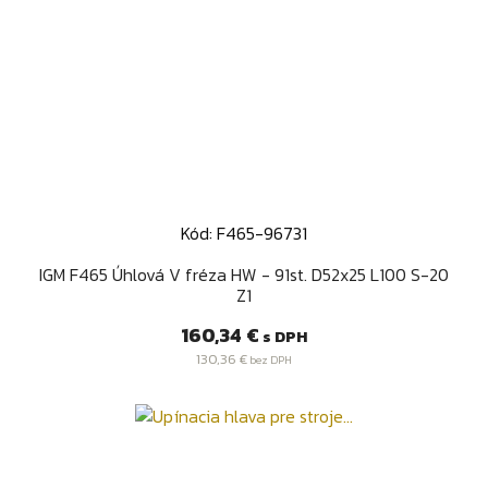
Kód: F465-96731
IGM F465 Úhlová V fréza HW - 91st. D52x25 L100 S-20
Z1
Cena
160,34 €
s DPH
130,36 €
bez DPH