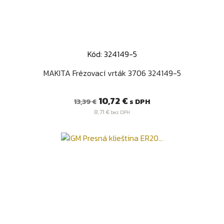
Kód: 324149-5
MAKITA Frézovací vrták 3706 324149-5
Bežná
Cena
10,72 €
s DPH
13,39 €
cena
8,71 €
bez DPH