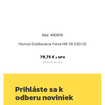
Kód: 490976
Festool Drážkovacia fréza HW S8 D30/20
Cena
79,75 €
s DPH
64,84 €
bez DPH
Prihláste sa k
odberu noviniek