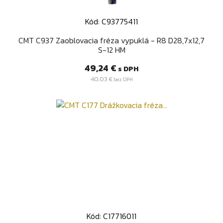
Kód: C93775411
CMT C937 Zaoblovacia fréza vypuklá - R8 D28,7x12,7
S-12 HM
Cena
49,24 €
s DPH
40,03 €
bez DPH
Kód: C17716011