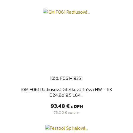
Kód: F061-19351
IGM F061 Radiusová žiletková fréza HW - R3
D24,8x19,5 L64...
Cena
93,48 €
s DPH
76,00 €
bez DPH