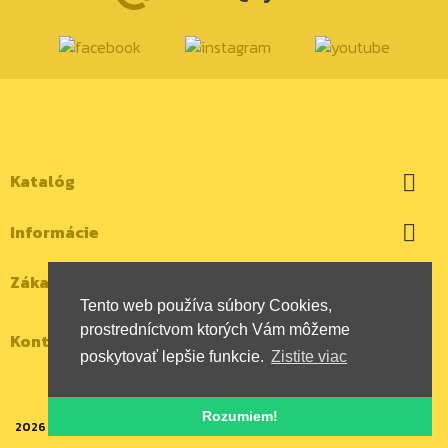
Katalóg

Informácie

Zákaznícky účet

Tento web používa súbory Cookies,
prostredníctvom ktorých Vám môžeme
Kontaktujte nás
poskytovať lepšie funkcie.
Zistite viac
Rozumiem!
2026 | Všetky autorské práva vyhradené | HYBOX Slovakia, s.r.o.