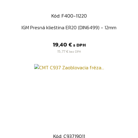
Kód: F400-11220
IGM Presná klieština ER20 (DIN6499) - 12mm
Cena
19,40 €
s DPH
15,77 €
bez DPH
Kód: C93719011