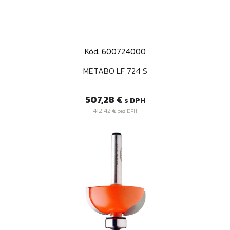
Kód: 600724000
METABO LF 724 S
Cena
507,28 €
s DPH
412,42 €
bez DPH