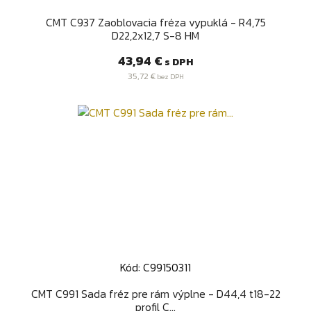
CMT C937 Zaoblovacia fréza vypuklá - R4,75
D22,2x12,7 S-8 HM
Cena
43,94 €
s DPH
35,72 €
bez DPH
Kód: C99150311
CMT C991 Sada fréz pre rám výplne - D44,4 t18-22
profil C...