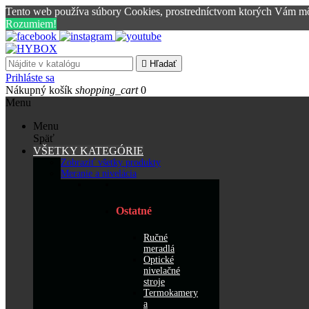
Tento web používa súbory Cookies, prostredníctvom ktorých Vám mô
Rozumiem!

Hľadať
Prihláste sa
Nákupný košík
shopping_cart
0
Menu
Menu
Späť
VŠETKY KATEGÓRIE
Zobraziť všetky produkty
Meranie a nivelácia
Ostatné
Ručné
meradlá
Optické
nivelačné
stroje
Termokamery
a