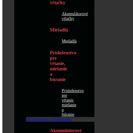
vŕtačky
Akumulátorové
vŕtačky
Miešadlá
Miešadlá
Príslušenstvo
pre
vŕtanie,
miešanie
a
búranie
Príslušenstvo
pre
vŕtanie,
miešanie
a
búranie
Skrutkovanie a uťahovanie
Akumulátorové