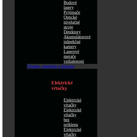
Bodové
lasery
Prijímače
Optické
nivelačné
stroje
Detektory
Akumulátorové
inšpekčné
kamery
Laserové
merače
vzdialenosti
Vŕtanie, miešanie a búranie
Elektrické
vŕtačky
Elektrické
vŕtačky
Elektrické
vŕtačky
bez
príklepu
Elektrické
vŕtačky