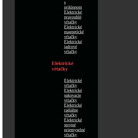
s
príklepom
Elektrické
pravouhlé
vŕtačky
Elektrické
magnetické
vŕtačky
Elektrické
jadrové
vŕtačky
Elektrické
vŕtačky
Elektrické
vŕtačky
Elektrické
sukovacie
vŕtačky
Elektrické
radiálne
vŕtačky
Elektrické
strojné
priemyselné
vŕtačky