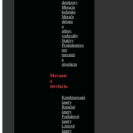
detektory
Meracie
kolieska
Merače
sklonu
a
uhlov,
vodováhy
Statívy
Príslušenstvo
pre
meranie
a
niveláciu
Meranie
a
nivelácia
Kombinované
lasery
Rotačné
lasery
Podlahové
lasery
Líniové
lasery