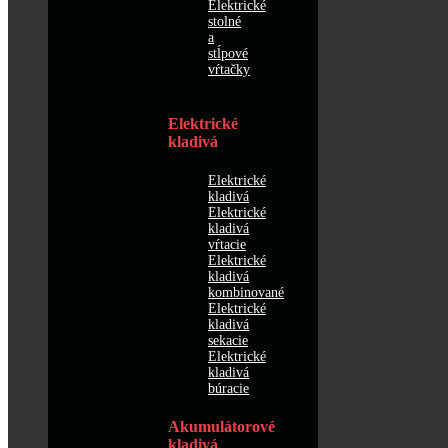
Elektrické
stolné
a
stĺpové
vŕtačky
Elektrické
kladivá
Elektrické
kladivá
Elektrické
kladivá
vŕtacie
Elektrické
kladivá
kombinované
Elektrické
kladivá
sekacie
Elektrické
kladivá
búracie
Akumulátorové
kladivá