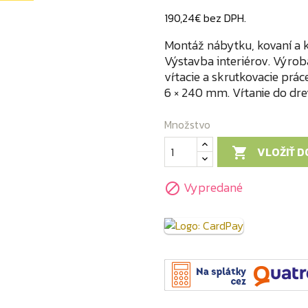
190,24€ bez DPH.
Montáž nábytku, kovaní a k
Výstavba interiérov. Výrob
vŕtacie a skrutkovacie prác
6 × 240 mm. Vŕtanie do dr
Množstvo
VLOŽIŤ D

Vypredané
