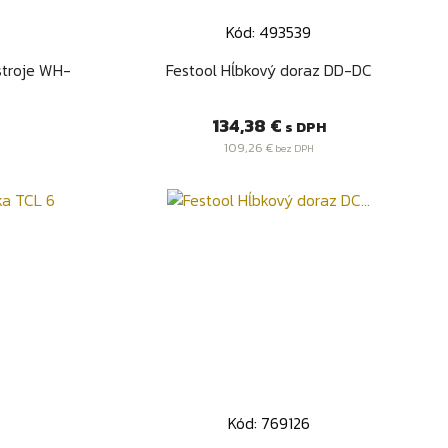
Kód: 493539
d
Rýchly náhľad

stroje WH-
Festool Hĺbkový doraz DD-DC
Cena
134,38 €
s DPH
109,26 €
bez DPH
Kód: 769126