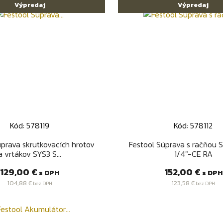
Výpredaj
Výpredaj
Kód: 578119
Kód: 578112
Rýchly náhľad
Rýchly náhľa


úprava skrutkovacích hrotov
Festool Súprava s račňou 
a vrtákov SYS3 S...
1/4"-CE RA
Cena
Cena
129,00 €
152,00 €
s DPH
s DPH
104,88 €
123,58 €
bez DPH
bez DPH