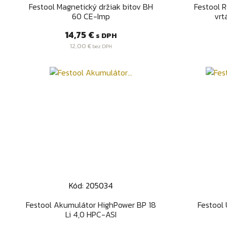
Rýchly náhľad

Festool Magnetický držiak bitov BH
Festool 
60 CE-Imp
vrt
Cena
14,75 €
s DPH
12,00 €
bez DPH
Kód: 205034
Rýchly náhľad

Festool Akumulátor HighPower BP 18
Festool
Li 4,0 HPC-ASI