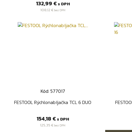
Cena
132,99 €
s DPH
108,12 €
bez DPH
Kód: 577017
Rýchly náhľad

FESTOOL Rýchlonabíjačka TCL 6 DUO
FESTOOL
Cena
154,18 €
s DPH
125,35 €
bez DPH