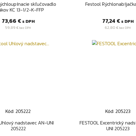
Rýchly náhľad
Rýchly náhľa


Rýchloupínacie skľučovadlo
Festool Rýchlonabíjačk
ákov KC 13-1/2-K-FFP
Cena
Cena
73,66 €
77,24 €
s DPH
s DPH
59,89 €
62,80 €
bez DPH
bez DPH
Kód: 205222
Kód: 205223
Rýchly náhľad
Rýchly náhľa


 Uhlový nadstavec AN-UNI
FESTOOL Excentrický nads
205222
UNI 205223