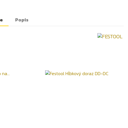
te
Popis