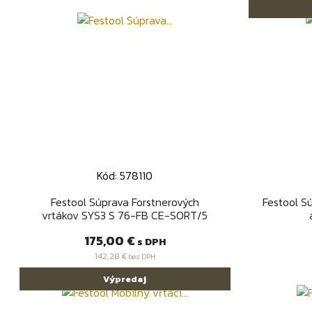
Kód: 578110
Rýchly náhľad

Festool Súprava Forstnerových
Festool S
vrtákov SYS3 S 76-FB CE-SORT/5
Cena
175,00 €
s DPH
142,28 €
bez DPH
Výpredaj