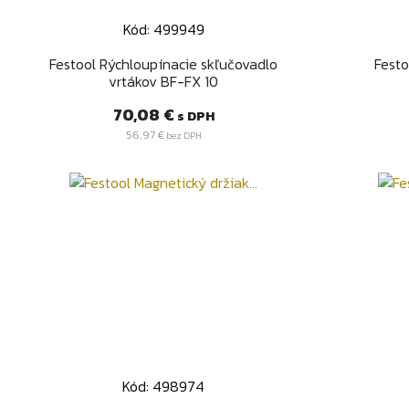
Kód: 499949
Rýchly náhľad

Festool Rýchloupínacie skľučovadlo
Festo
vrtákov BF-FX 10
Cena
70,08 €
s DPH
56,97 €
bez DPH
Kód: 498974