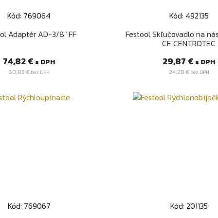
Kód: 769064
Kód: 492135
Rýchly náhľad
Rýchly náhľa


ol Adaptér AD-3/8" FF
Festool Skľučovadlo na ná
CE CENTROTEC
Cena
Cena
74,82 €
29,87 €
s DPH
s DPH
60,83 €
24,28 €
bez DPH
bez DPH
Kód: 769067
Kód: 201135