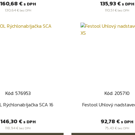
Cena
Cena
160,68 €
135,93 €
s DPH
s DPH
130,64 €
110,51 €
bez DPH
bez DPH
Kód: 576953
Kód: 205710
Rýchly náhľad
Rýchly náhľa


 Rýchlonabíjačka SCA 16
Festool Uhlový nadstav
Cena
Cena
146,30 €
92,78 €
s DPH
s DPH
118,94 €
75,43 €
bez DPH
bez DPH