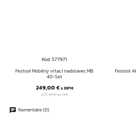
Kód: 577971
Rýchly náhľad

Festool Mobilný vŕtací nadstavec MB
Festool A
40-Set
Cena
249,00 €
s DPH
202,44 €
bez DPH
Komentáre (0)