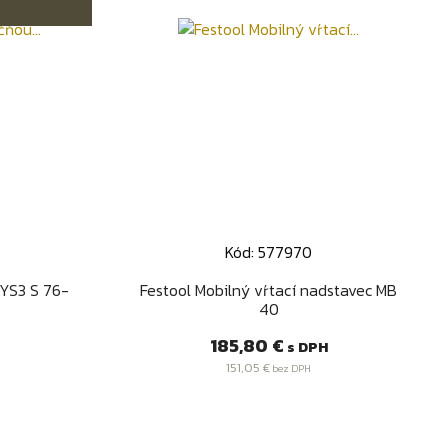
Kód: 577970
d
Rýchly náhľad

SYS3 S 76-
Festool Mobilný vŕtací nadstavec MB
40
Cena
185,80 €
s DPH
151,05 €
bez DPH