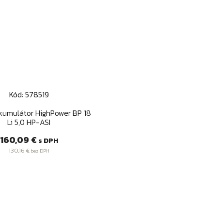
Kód: 578519
Rýchly náhľad

kumulátor HighPower BP 18
Li 5,0 HP-ASI
Cena
160,09 €
s DPH
130,16 €
bez DPH