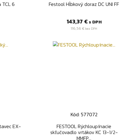
d
Rýchly náhľad

a TCL 6
Festool Hĺbkový doraz DC UNI FF
Cena
143,37 €
s DPH
116,56 €
bez DPH
Kód: 577072
d
Rýchly náhľad

tavec EX-
FESTOOL Rýchloupínacie
skľučovadlo vrtákov KC 13-1/2-
MMFP...