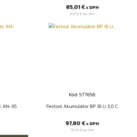
Cena
85,01 €
s DPH
69,12 €
bez DPH
Kód: 577658
d
Rýchly náhľad

ec AN-XS
Festool Akumulátor BP 18 Li 3,0 C
Cena
97,80 €
s DPH
79,51 €
bez DPH