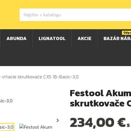
Odp
ARUNDA
LIGNATOOL
AKCIE
BAZÁR NÁR
 vŕtacie skrutkovače CXS 18-Basic-3,0
Festool Akum
skrutkovače 
234,00 €

s