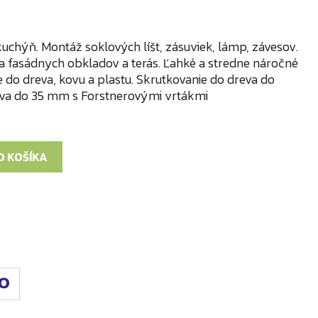
uchýň. Montáž soklových líšt, zásuviek, lámp, závesov.
a fasádnych obkladov a terás. Ľahké a stredne náročné
e do dreva, kovu a plastu. Skrutkovanie do dreva do
eva do 35 mm s Forstnerovými vrtákmi
O KOŠÍKA