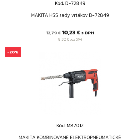
Kód: D-72849
MAKITA HSS sady vrtákov D-72849
Bežná
Cena
10,23 €
s DPH
12,79 €
cena
8,32 €
bez DPH
-20%
Kód: M8701Z
MAKITA KOMBINOVANÉ ELEKTROPNEUMATICKÉ