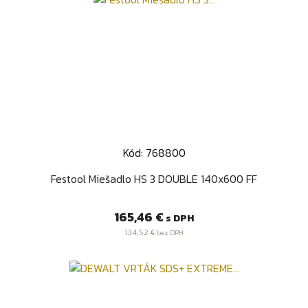
Kód: 768800
Festool Miešadlo HS 3 DOUBLE 140x600 FF
Cena
165,46 €
s DPH
134,52 €
bez DPH