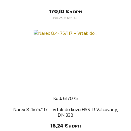
Cena
170,10 €
s DPH
138,29 €
bez DPH
Kód: 617075
Narex 8.4×75/117 - Vrták do kovu HSS-R Valcovaný,
DIN 338
Cena
16,24 €
s DPH