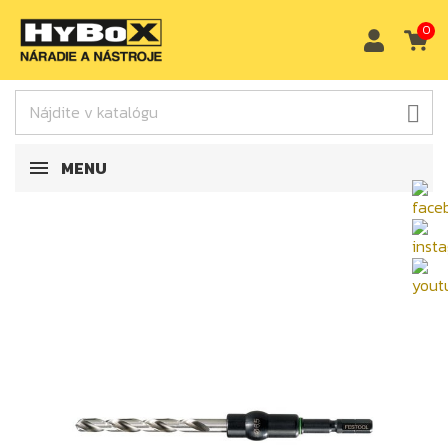
0

MENU