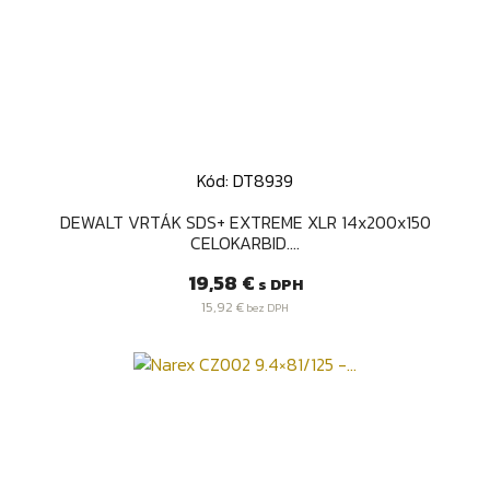
Kód: DT8939
DEWALT VRTÁK SDS+ EXTREME XLR 14x200x150
CELOKARBID....
Cena
19,58 €
s DPH
15,92 €
bez DPH