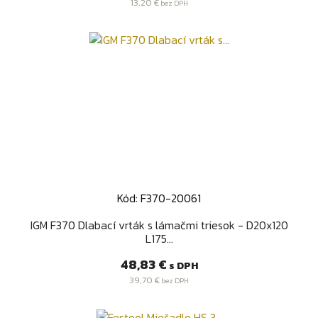
13,20 €
bez DPH
Kód: F370-20061
IGM F370 Dlabací vrták s lámačmi triesok - D20x120
L175...
Cena
48,83 €
s DPH
39,70 €
bez DPH