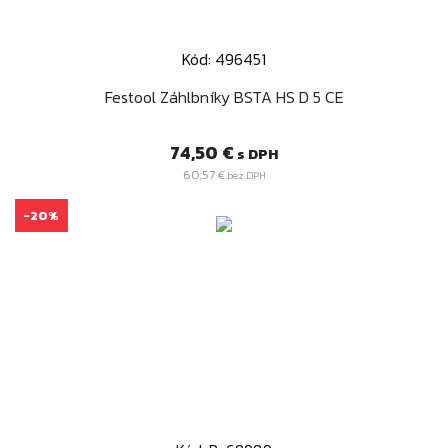
Kód: 496451
Festool Záhlbníky BSTA HS D 5 CE
Cena
74,50 €
s DPH
60,57 €
bez DPH
-20%