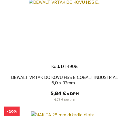
Kód: DT4908
DEWALT VRTAK DO KOVU HSS E COBALT INDUSTRIAL
6,0 x 93mm...
Cena
5,84 €
s DPH
4,75 €
bez DPH
-20%