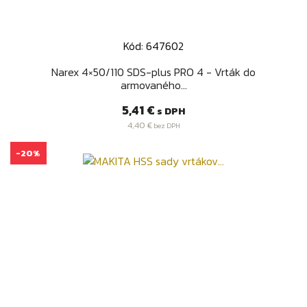
Kód: 647602
Narex 4×50/110 SDS-plus PRO 4 - Vrták do
armovaného...
Cena
5,41 €
s DPH
4,40 €
bez DPH
-20%