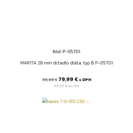
Kód: P-05701
MAKITA 28 mm držadlo dláta, typ B P-05701
Bežná
Cena
79,99 €
s DPH
99,99 €
cena
65,03 €
bez DPH