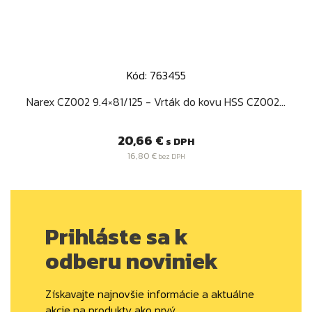
Kód: 763455
Narex CZ002 9.4×81/125 - Vrták do kovu HSS CZ002...
Cena
20,66 €
s DPH
16,80 €
bez DPH
Prihláste sa k
odberu noviniek
Získavajte najnovšie informácie a aktuálne
akcie na produkty ako prvý.