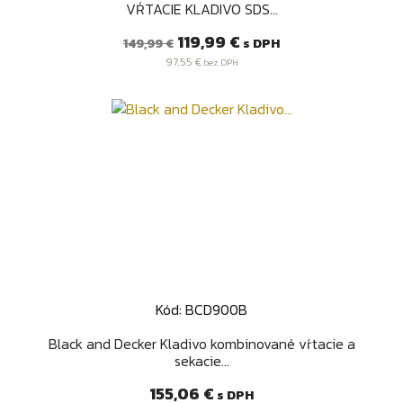
VŔTACIE KLADIVO SDS...
Bežná
Cena
119,99 €
s DPH
149,99 €
cena
97,55 €
bez DPH
Kód: BCD900B
Black and Decker Kladivo kombinované vŕtacie a
sekacie...
Cena
155,06 €
s DPH