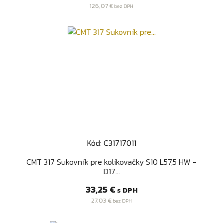
126,07 €
bez DPH
Kód: C31717011
CMT 317 Sukovník pre kolíkovačky S10 L57,5 HW -
D17...
Cena
33,25 €
s DPH
27,03 €
bez DPH