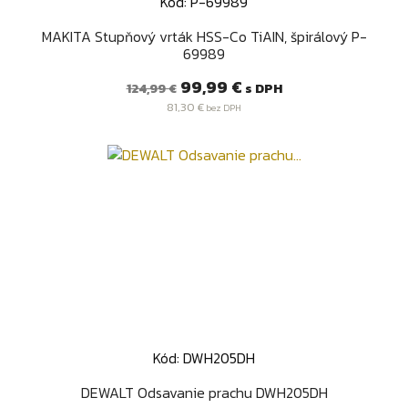
Kód: P-69989
MAKITA Stupňový vrták HSS-Co TiAIN, špirálový P-
69989
Bežná
Cena
99,99 €
s DPH
124,99 €
cena
81,30 €
bez DPH
Kód: DWH205DH
DEWALT Odsavanie prachu DWH205DH