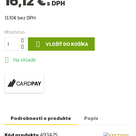
16,12 €
s DPH
13,10€ bez DPH.
Množstvo
VLOŽIŤ DO KOŠÍKA

Na sklade

Podrobnosti o produkte
Popis
493425
Kód produktu