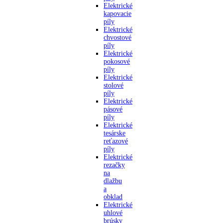
Elektrické
kapovacie
píly
Elektrické
chvostové
píly
Elektrické
pokosové
píly
Elektrické
stolové
píly
Elektrické
pásové
píly
Elektrické
tesárske
reťazové
píly
Elektrické
rezačky
na
dlažbu
a
obklad
Elektrické
uhlové
brúsky