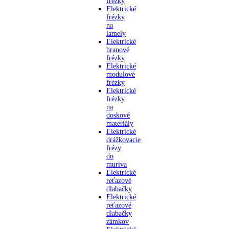
frézky
Elektrické
frézky
na
lamely
Elektrické
hranové
frézky
Elektrické
modulové
frézky
Elektrické
frézky
na
doskové
materiály
Elektrické
drážkovacie
frézy
do
muriva
Elektrické
reťazové
dlabačky
Elektrické
reťazové
dlabačky
zámkov