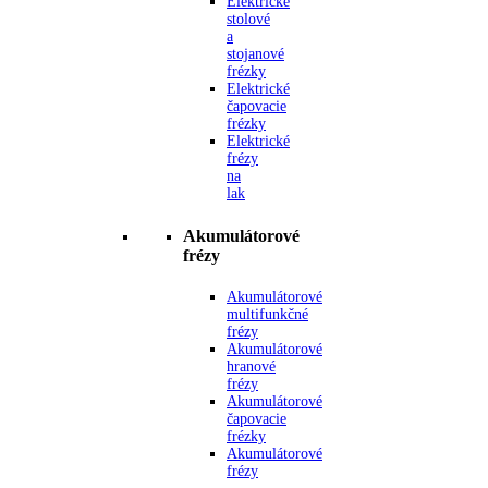
Elektrické
stolové
a
stojanové
frézky
Elektrické
čapovacie
frézky
Elektrické
frézy
na
lak
Akumulátorové
frézy
Akumulátorové
multifunkčné
frézy
Akumulátorové
hranové
frézy
Akumulátorové
čapovacie
frézky
Akumulátorové
frézy