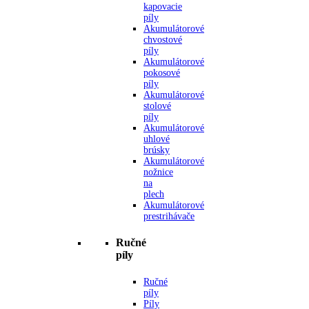
kapovacie
píly
Akumulátorové
chvostové
píly
Akumulátorové
pokosové
píly
Akumulátorové
stolové
píly
Akumulátorové
uhlové
brúsky
Akumulátorové
nožnice
na
plech
Akumulátorové
prestrihávače
Ručné
píly
Ručné
píly
Píly