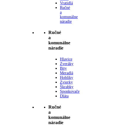
Vratidlá
Ručné
a
komunálne
náradie
Ručné
a
komunálne
náradie
Hlavice
Zveráky
Bity
Meradlá
Hoblíky
Zvierky
Škrabky
Sponkovače
Dláta
Ručné
a
komunálne
náradie