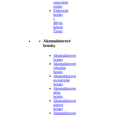
renovačné
frézky
Elektrické
brúsky
s
dlhým
krkom
Žirafa
Akumulátorové
brúsky
Akumulátorové
brúsky
Akumulátorové
vibračné
brúsky
Akumulátorové
excentrické
brúsky
Akumulátorové
delta
brúsky
Akumulátorové
pásové
brúsky
Akumulátorové