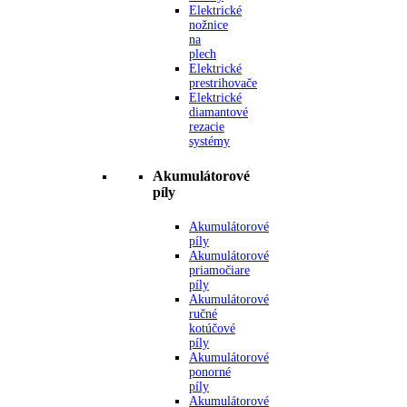
Elektrické
nožnice
na
plech
Elektrické
prestrihovače
Elektrické
diamantové
rezacie
systémy
Akumulátorové
píly
Akumulátorové
píly
Akumulátorové
priamočiare
píly
Akumulátorové
ručné
kotúčové
píly
Akumulátorové
ponorné
píly
Akumulátorové