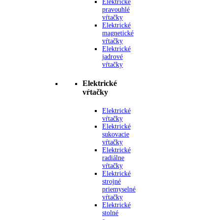
Elektrické
pravouhlé
vŕtačky
Elektrické
magnetické
vŕtačky
Elektrické
jadrové
vŕtačky
Elektrické
vŕtačky
Elektrické
vŕtačky
Elektrické
sukovacie
vŕtačky
Elektrické
radiálne
vŕtačky
Elektrické
strojné
priemyselné
vŕtačky
Elektrické
stolné