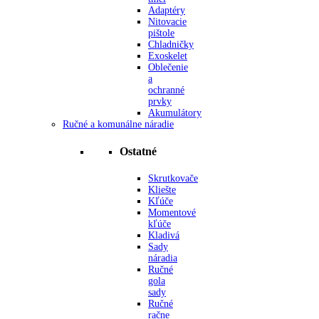
Adaptéry
Nitovacie
pištole
Chladničky
Exoskelet
Oblečenie
a
ochranné
prvky
Akumulátory
Ručné a komunálne náradie
Ostatné
Skrutkovače
Kliešte
Kľúče
Momentové
kľúče
Kladivá
Sady
náradia
Ručné
gola
sady
Ručné
račne