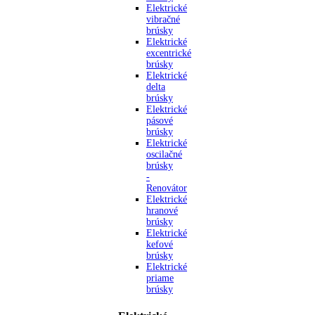
Elektrické
vibračné
brúsky
Elektrické
excentrické
brúsky
Elektrické
delta
brúsky
Elektrické
pásové
brúsky
Elektrické
oscilačné
brúsky
-
Renovátor
Elektrické
hranové
brúsky
Elektrické
kefové
brúsky
Elektrické
priame
brúsky