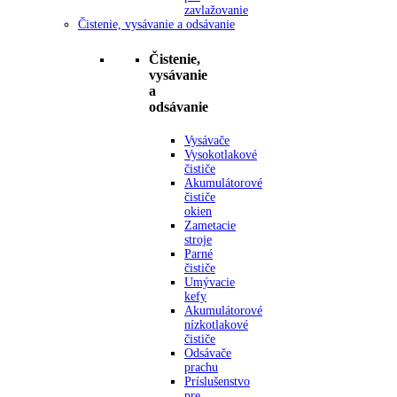
zavlažovanie
Čistenie, vysávanie a odsávanie
Čistenie,
vysávanie
a
odsávanie
Vysávače
Vysokotlakové
čističe
Akumulátorové
čističe
okien
Zametacie
stroje
Parné
čističe
Umývacie
kefy
Akumulátorové
nízkotlakové
čističe
Odsávače
prachu
Príslušenstvo
pre