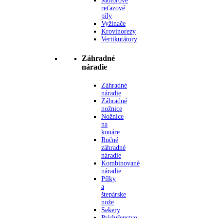
Motorové
reťazové
píly
Vyžínače
Krovinorezy
Vertikutátory
Záhradné
náradie
Záhradné
náradie
Záhradné
nožnice
Nožnice
na
konáre
Ručné
záhradné
náradie
Kombinované
náradie
Pílky
a
štepárske
nože
Sekery
Príslušenstvo