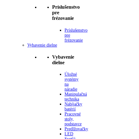
Príslušenstvo
pre
frézovanie
Príslušenstvo
pre
frézovanie
Vybavenie dielne
Vybavenie
dielne
Úložné
systémy
na
náradie
Manipulačná
technika
Nabíjačky
batérií
Pracovné
stoly,
podstavce
Predlžovačky
LED
Svetlá