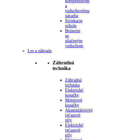
kompresorom
a
vzduchovému
náradiu
Striekacie
pištole
Brúsenie
so
stlačeným
vzduchom
Les a záhrada
Záhradná
technika
Záhradná
technika
Elektrické
kosačky
Motorové
kosačky
Akumulátorové
reťazové
píly
Elektrické
reťazové
píly