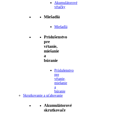
Akumulátorové
vŕtačky
Miešadlá
Miešadlá
Príslušenstvo
pre
vŕtanie,
miešanie
a
búranie
Príslušenstvo
pre
vŕtanie,
miešanie
a
búranie
Skrutkovanie a uťahovanie
Akumulátorové
skrutkovače