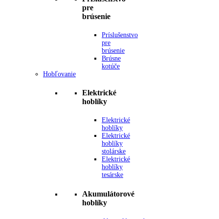
pre
brúsenie
Príslušenstvo
pre
brúsenie
Brúsne
kotúče
Hobľovanie
Elektrické
hoblíky
Elektrické
hoblíky
Elektrické
hoblíky
stolárske
Elektrické
hoblíky
tesárske
Akumulátorové
hoblíky