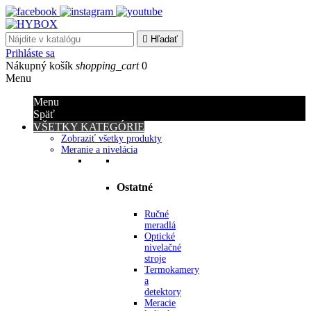

Hľadať
Prihláste sa
Nákupný košík
shopping_cart
0
Menu
Menu
Späť
VŠETKY KATEGÓRIE
Zobraziť všetky produkty
Meranie a nivelácia
Ostatné
Ručné
meradlá
Optické
nivelačné
stroje
Termokamery
a
detektory
Meracie