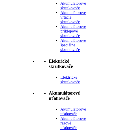
Akumulátorové
skrutkovače
Akumulátorové
vŕtacie
skrutkovače
Akumulátorové
príklepové
skrutkovače
Akumulátorové
špeciálne
skrutkovače
Elektrické
skrutkovače
Elektrické
skrutkovače
Akumulátorové
uťahovače
Akumulátorové
uťahovače
Akumulátorové
rázové
uťahováče