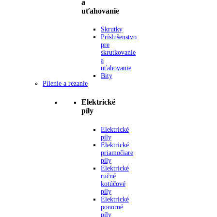
a
uťahovanie
Skrutky
Príslušenstvo
pre
skrutkovanie
a
uťahovanie
Bity
Pílenie a rezanie
Elektrické
píly
Elektrické
píly
Elektrické
priamočiare
píly
Elektrické
ručné
kotúčové
píly
Elektrické
ponorné
píly