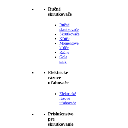
Ručné
skrutkovače
Ručné
skrutkovače
Skrutkovače
Kľúče
Momentové
kľúče
Račne
Gola
sady
Elektrické
rázové
uťahovače
Elektrické
rázové
uťahovače
Príslušenstvo
pre
skrutkovanie