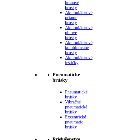
hranové
brúsky
Akumulátorové
priame
brúsky
Akumulátorové
uhlové
brúsky
Akumulátorové
kombinované
brúsky
Akumulátorové
leštičky
Pneumatické
brúsky
Pneumatické
brúsky
Vibračné
pneumatické
brúsky
Excentrické
pneumatic
brúsky
Príslušenstvo