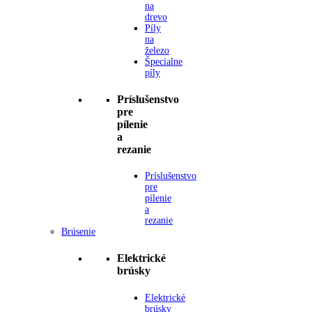
na
drevo
Píly
na
železo
Špecialne
píly
Príslušenstvo
pre
pílenie
a
rezanie
Príslušenstvo
pre
pílenie
a
rezanie
Brúsenie
Elektrické
brúsky
Elektrické
brúsky