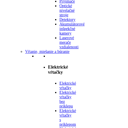
Prijímače
Optické
nivelačné
stroje
Detektory
Akumulátorové
inšpekčné
kamery
Laserové
merače
vzdialenosti
Vŕtanie, miešanie a búranie
Elektrické
vŕtačky
Elektrické
vŕtačky
Elektrické
vŕtačky
bez
príklepu
Elektrické
vŕtačky
s
príklepom