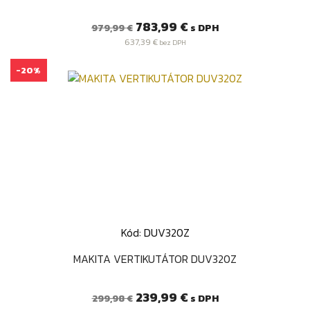
Bežná
Cena
783,99 €
s DPH
979,99 €
cena
637,39 €
bez DPH
-20%
Kód: DUV320Z
MAKITA VERTIKUTÁTOR DUV320Z
Bežná
Cena
239,99 €
s DPH
299,98 €