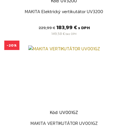
Kód: UV3200
MAKITA Elektrický vertikutátor UV3200
Bežná
Cena
183,99 €
s DPH
229,99 €
cena
149,58 €
bez DPH
-20%
Kód: UV001GZ
MAKITA VERTIKUTÁTOR UV001GZ