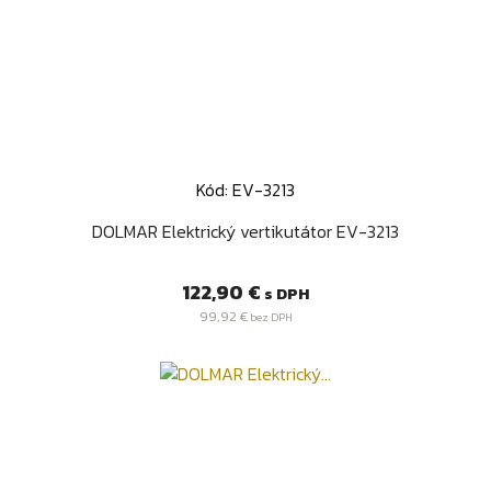
Kód: EV-3213
DOLMAR Elektrický vertikutátor EV-3213
Cena
122,90 €
s DPH
99,92 €
bez DPH