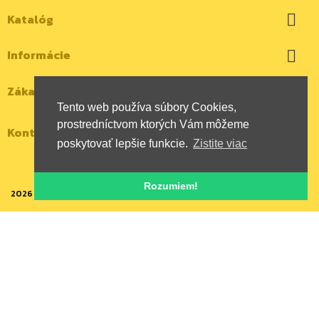
Katalóg

Informácie

Zákaznícky účet

Tento web používa súbory Cookies,
prostredníctvom ktorých Vám môžeme
Kontaktujte nás
poskytovať lepšie funkcie.
Zistite viac
Rozumiem!
2026 | Všetky autorské práva vyhradené | HYBOX Slovakia, s.r.o.