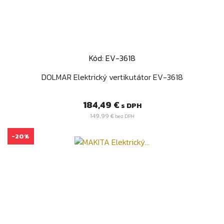
Kód: EV-3618
DOLMAR Elektrický vertikutátor EV-3618
Cena
184,49 €
s DPH
149,99 €
bez DPH
-20%