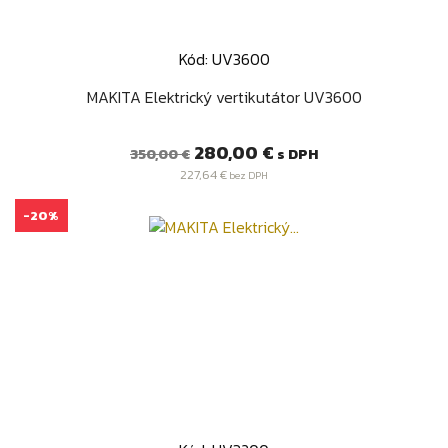
Kód: UV3600
MAKITA Elektrický vertikutátor UV3600
Bežná
Cena
280,00 €
s DPH
350,00 €
cena
227,64 €
bez DPH
-20%