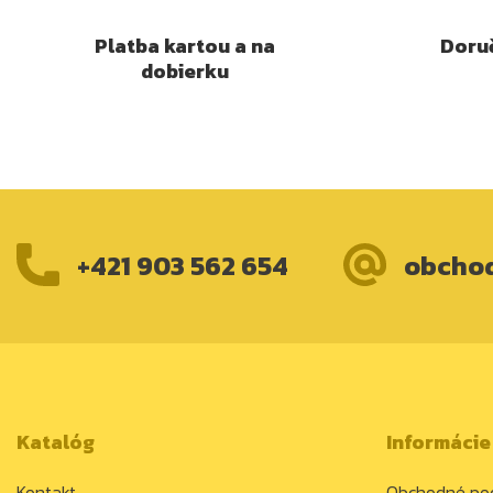
Platba kartou a na
Doruč
dobierku
+421 903 562 654
obcho
Katalóg
Informácie
Kontakt
Obchodné po