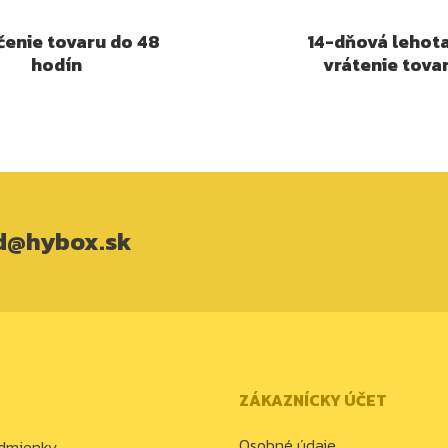
enie tovaru do 48
14-dňová lehot
hodín
vrátenie tova
d@hybox.sk
ZÁKAZNÍCKY ÚČET
Osobné údaje
dmienky