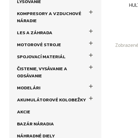
LYSOVANIE
HUL

KOMPRESORY A VZDUCHOVÉ
NÁRADIE

LES A ZÁHRADA

MOTOROVÉ STROJE
Zobrazené 

SPOJOVACÍ MATERIÁL

ČISTENIE, VYSÁVANIE A
ODSÁVANIE

MODELÁRI

AKUMULÁTOROVÉ KOLOBEŽKY
AKCIE
BAZÁR NÁRADIA
NÁHRADNÉ DIELY