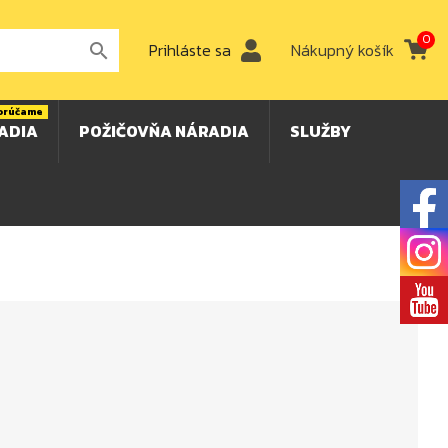
0
Prihláste sa
Nákupný košík

orúčame
ADIA
POŽIČOVŇA NÁRADIA
SLUŽBY