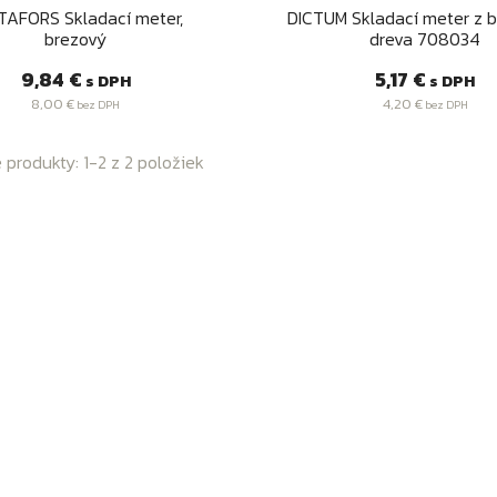
Rýchly náhľad
Rýchly náhľad


TAFORS Skladací meter,
DICTUM Skladací meter z 
brezový
dreva 708034
Cena
Cena
9,84 €
5,17 €
s DPH
s DPH
8,00 €
4,20 €
bez DPH
bez DPH
produkty: 1-2 z 2 položiek