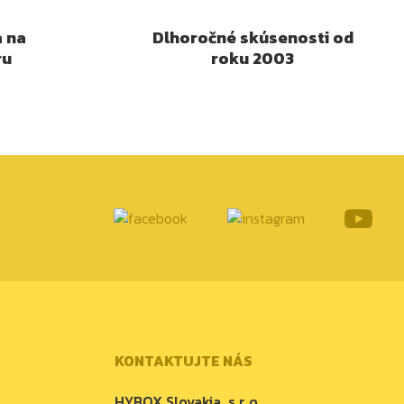
a na
Dlhoročné skúsenosti od
ru
roku 2003
KONTAKTUJTE NÁS
HYBOX Slovakia, s.r.o.