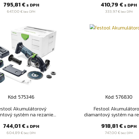
Cena
Cena
795,81 €
410,79 €
s DPH
s DPH
647,00 €
333,97 €
bez DPH
bez DPH
Kód: 575346
Kód: 576830
Rýchly náhľad
Rýchly náhľad


estool Akumulátorový
Festool Akumulátor
tový systém na rezanie...
diamantový systém na rez
Cena
Cena
744,01 €
918,81 €
s DPH
s DPH
604,89 €
747,00 €
bez DPH
bez DPH