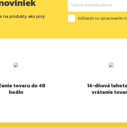
 noviniek
e na produkty ako prvý.
Súhlasím so spracovaním 
enie tovaru do 48
14-dňová lehot
hodín
vrátenie tova