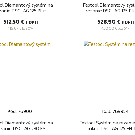
Rýchly náhľad
Rýchly náhľad


ol Diamantový systém na
Festool Diamantový sys
zanie DSC-AG 125 Plus
rezanie DSC-AG 125 Pl
Cena
Cena
512,50 €
528,90 €
s DPH
s DPH
416,67 €
430,00 €
bez DPH
bez DPH
Kód: 769001
Kód: 769954
Rýchly náhľad
Rýchly náhľad


ol Diamantový systém na
Festool Systém na rezani
ezanie DSC-AG 230 FS
rukou DSC-AG 125 FH-