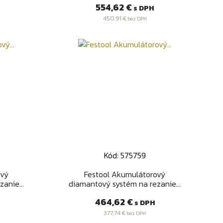
Cena
554,62 €
s DPH
450,91 €
bez DPH
Kód: 575759
Rýchly náhľad

ový
Festool Akumulátorový
anie...
diamantový systém na rezanie...
Cena
464,62 €
s DPH
377,74 €
bez DPH