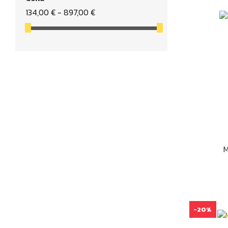
134,00 € - 897,00 €
M
-20%