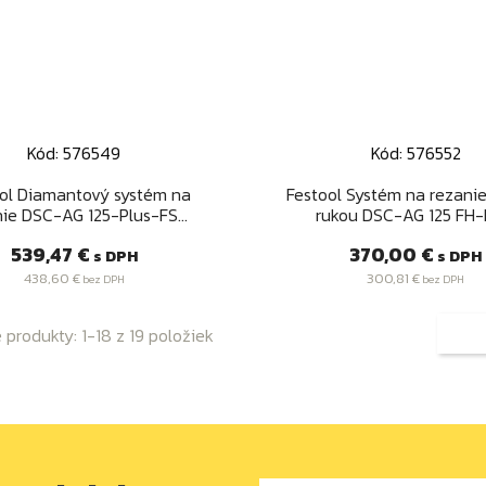
Kód: 576549
Kód: 576552
Rýchly náhľad
Rýchly náhľad


ol Diamantový systém na
Festool Systém na rezani
ie DSC-AG 125-Plus-FS...
rukou DSC-AG 125 FH-
Cena
Cena
539,47 €
370,00 €
s DPH
s DPH
438,60 €
300,81 €
bez DPH
bez DPH
produkty: 1-18 z 19 položiek