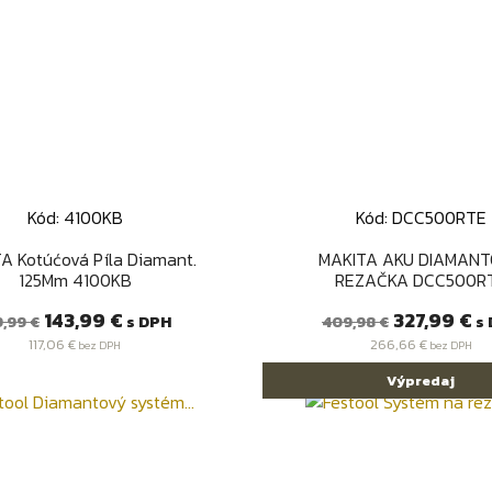
Kód: 4100KB
Kód: DCC500RTE
Rýchly náhľad
Rýchly náhľad


A Kotúćová Píla Diamant.
MAKITA AKU DIAMAN
125Mm 4100KB
REZAČKA DCC500R
ežná
Cena
Bežná
Cena
143,99 €
327,99 €
s DPH
s 
9,99 €
409,98 €
ena
cena
117,06 €
266,66 €
bez DPH
bez DPH
Výpredaj