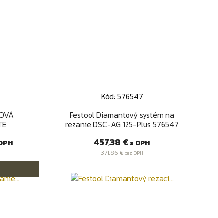
Kód: 576547
Rýchly náhľad

TOVÁ
Festool Diamantový systém na
TE
rezanie DSC-AG 125-Plus 576547
Cena
457,38 €
DPH
s DPH
371,86 €
bez DPH