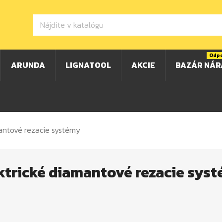
Odp
ARUNDA
LIGNATOOL
AKCIE
BAZÁR NÁR
mantové rezacie systémy
ktrické diamantové rezacie sys