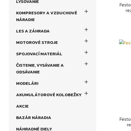
LYSOVANIE
Festo
re

KOMPRESORY A VZDUCHOVÉ
NÁRADIE

LES A ZÁHRADA

MOTOROVÉ STROJE

SPOJOVACÍ MATERIÁL

ČISTENIE, VYSÁVANIE A
ODSÁVANIE

MODELÁRI

AKUMULÁTOROVÉ KOLOBEŽKY
AKCIE
BAZÁR NÁRADIA
Festo
r
NÁHRADNÉ DIELY