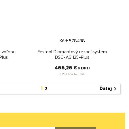
Kód: 578438
Rýchly náhľad

e voľnou
Festool Diamantový rezací systém
Plus
DSC-AG 125-Plus
Cena
466,26 €
s DPH
379,07 €
bez DPH
1
Ďalej
2
