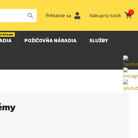
0
Prihláste sa
Nákupný košík

orúčame
ADIA
POŽIČOVŇA NÁRADIA
SLUŽBY
témy