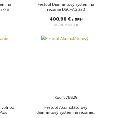
Rýchly náhľad

tém na
Festool Diamantový systém na
us-FS
rezanie DSC-AG 230
Cena
408,98 €
s DPH
332,50 €
bez DPH
Kód: 576829
Rýchly náhľad

e voľnou
Festool Akumulátorový
Plus
diamantový systém na rezanie...