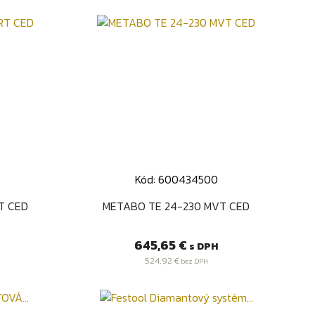
Kód: 600434500
Rýchly náhľad

T CED
METABO TE 24-230 MVT CED
Cena
645,65 €
s DPH
524,92 €
bez DPH