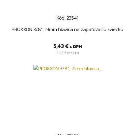
Kód: 23541
PROXXON 3/8”, 19mm hlavica na zapaľovaciu sviečku
Cena
5,43 €
s DPH
4,42 €
bez DPH