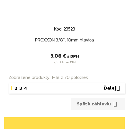
Kód: 23523
PROXXON 3/8”, 18mm hlavica
Cena
3,08 €
s DPH
2,50 €
bez DPH
Zobrazené produkty: 1-18 z 70 položiek
1
Ďalej
2
3
4

Späť k záhlaviu
