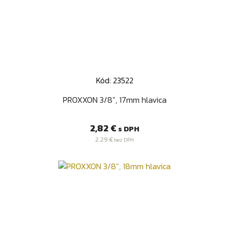
Kód: 23522
PROXXON 3/8”, 17mm hlavica
Cena
2,82 €
s DPH
2,29 €
bez DPH