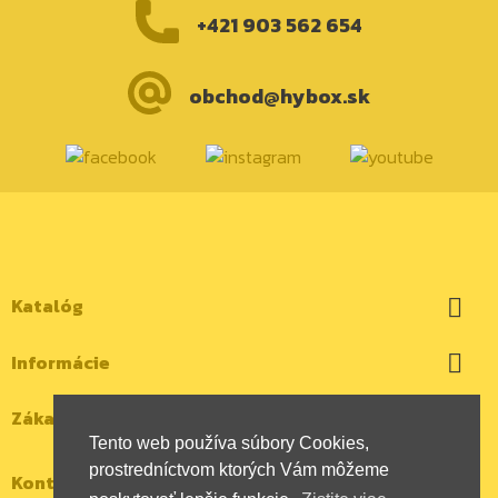
+421 903 562 654
obchod@hybox.sk
Katalóg

Informácie

Zákaznícky účet

Tento web používa súbory Cookies,
prostredníctvom ktorých Vám môžeme
Kontaktujte nás