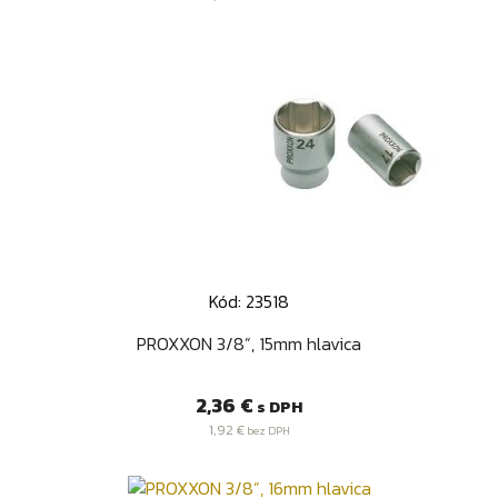
Kód: 23518
PROXXON 3/8”, 15mm hlavica
Cena
2,36 €
s DPH
1,92 €
bez DPH