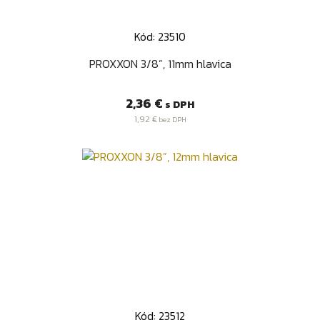
Kód: 23510
PROXXON 3/8”, 11mm hlavica
Cena
2,36 €
s DPH
1,92 €
bez DPH
Kód: 23512