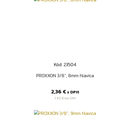
Kód: 23504
PROXXON 3/8”, 8mm hlavica
Cena
2,36 €
s DPH
1,92 €
bez DPH