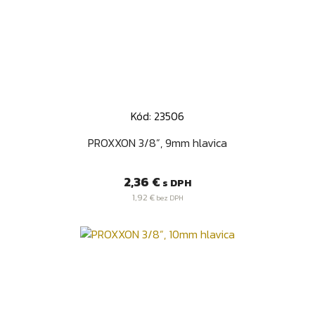
Kód: 23506
PROXXON 3/8”, 9mm hlavica
Cena
2,36 €
s DPH
1,92 €
bez DPH