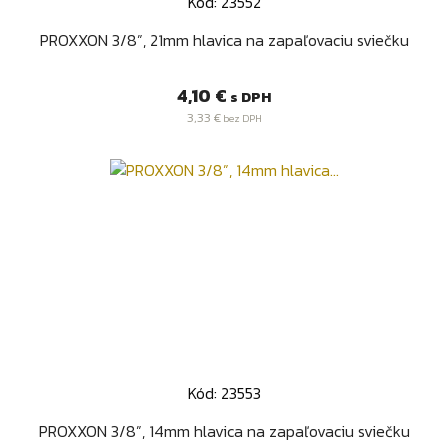
Kód: 23552
PROXXON 3/8”, 21mm hlavica na zapaľovaciu sviečku
Cena
4,10 €
s DPH
3,33 €
bez DPH
Kód: 23553
PROXXON 3/8”, 14mm hlavica na zapaľovaciu sviečku