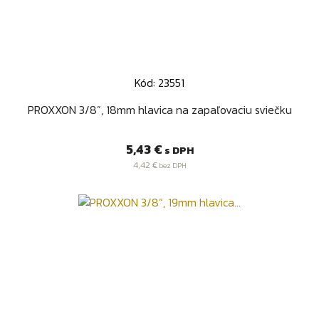
Kód: 23551
PROXXON 3/8”, 18mm hlavica na zapaľovaciu sviečku
Cena
5,43 €
s DPH
4,42 €
bez DPH