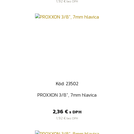
1,92 €
bez DPH
Kód: 23502
PROXXON 3/8”, 7mm hlavica
Cena
2,36 €
s DPH
1,92 €
bez DPH