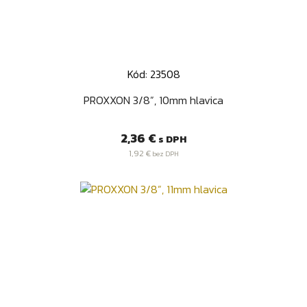
Kód: 23508
PROXXON 3/8”, 10mm hlavica
Cena
2,36 €
s DPH
1,92 €
bez DPH