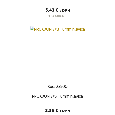
Cena
5,43 €
s DPH
4,42 €
bez DPH
Kód: 23500
PROXXON 3/8”, 6mm hlavica
Cena
2,36 €
s DPH