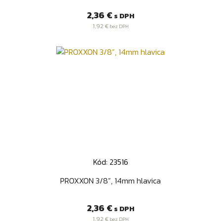
Cena
2,36 €
s DPH
1,92 €
bez DPH
Kód: 23516
PROXXON 3/8”, 14mm hlavica
Cena
2,36 €
s DPH
1,92 €
bez DPH