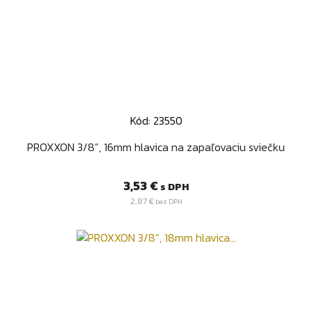
Kód: 23550
PROXXON 3/8”, 16mm hlavica na zapaľovaciu sviečku
Cena
3,53 €
s DPH
2,87 €
bez DPH