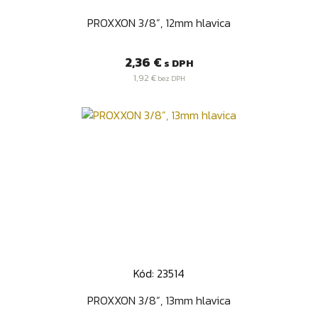
PROXXON 3/8”, 12mm hlavica
Cena
2,36 €
s DPH
1,92 €
bez DPH
Kód: 23514
PROXXON 3/8”, 13mm hlavica