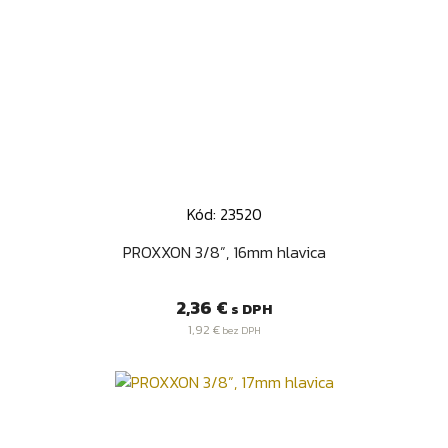
Kód: 23520
PROXXON 3/8”, 16mm hlavica
Cena
2,36 €
s DPH
1,92 €
bez DPH