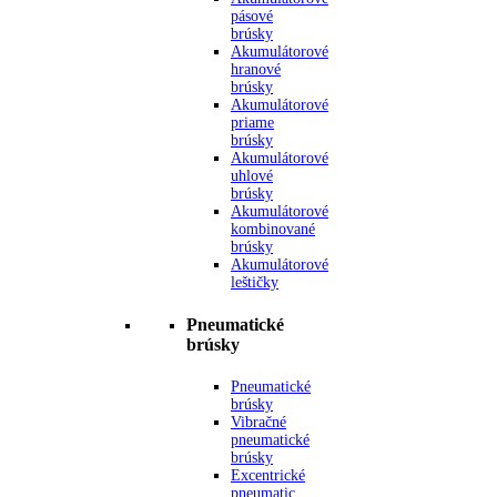
pásové
brúsky
Akumulátorové
hranové
brúsky
Akumulátorové
priame
brúsky
Akumulátorové
uhlové
brúsky
Akumulátorové
kombinované
brúsky
Akumulátorové
leštičky
Pneumatické
brúsky
Pneumatické
brúsky
Vibračné
pneumatické
brúsky
Excentrické
pneumatic