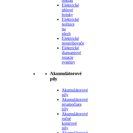
obklad
Elektrické
uhlové
brúsky
Elektrické
nožnice
na
plech
Elektrické
prestrihovače
Elektrické
diamantové
rezacie
systémy
Akumulátorové
píly
Akumulátorové
píly
Akumulátorové
priamočiare
píly
Akumulátorové
ručné
kotúčové
píly
Akumulátorové