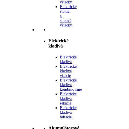
vŕtačky
Elektrické
stolné
a
stĺpové
vŕtačky
Elektrické
kladivá
Elektrické
kladivá
Elektrické
kladivá
vŕtacie
Elektrické
kladivá
kombinované
Elektrické
kladivá
sekacie
Elektrické
kladivá
búracie
Akumulátorové