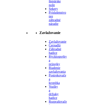
štepárske
nože
Sekery
Príslušenstvo
pre
záhradné
náradie
Zavlažovanie
Zavlažovanie
Čerpadlá
Záhradné
hadice
Rýchlospojky
a
prípojky
Riadenie
zavlažovania
Postrekovače
a
kropítka
Vozíky
a
držiaky
hadice
Rozprašovače