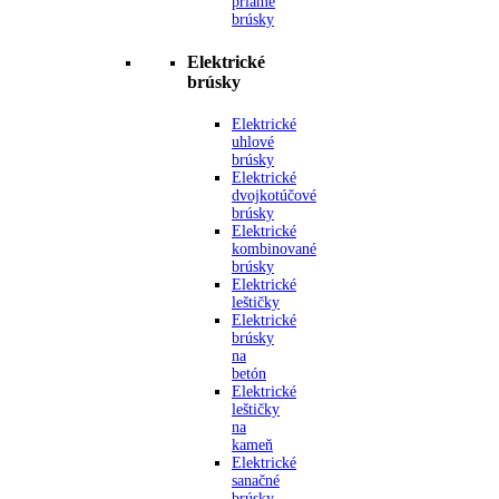
priame
brúsky
Elektrické
brúsky
Elektrické
uhlové
brúsky
Elektrické
dvojkotúčové
brúsky
Elektrické
kombinované
brúsky
Elektrické
leštičky
Elektrické
brúsky
na
betón
Elektrické
leštičky
na
kameň
Elektrické
sanačné
brúsky