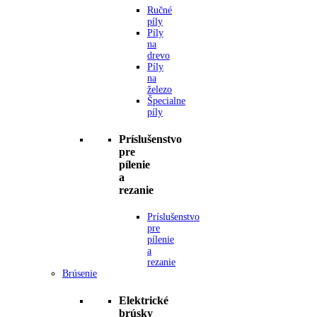
Ručné
píly
Píly
na
drevo
Píly
na
železo
Špecialne
píly
Príslušenstvo
pre
pílenie
a
rezanie
Príslušenstvo
pre
pílenie
a
rezanie
Brúsenie
Elektrické
brúsky