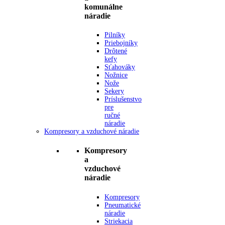
komunálne
náradie
Pilníky
Priebojníky
Drôtené
kefy
Sťahováky
Nožnice
Nože
Sekery
Príslušenstvo
pre
ručné
náradie
Kompresory a vzduchové náradie
Kompresory
a
vzduchové
náradie
Kompresory
Pneumatické
náradie
Striekacia