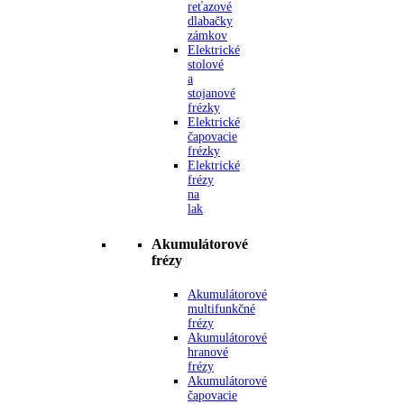
reťazové
dlabačky
zámkov
Elektrické
stolové
a
stojanové
frézky
Elektrické
čapovacie
frézky
Elektrické
frézy
na
lak
Akumulátorové
frézy
Akumulátorové
multifunkčné
frézy
Akumulátorové
hranové
frézy
Akumulátorové
čapovacie