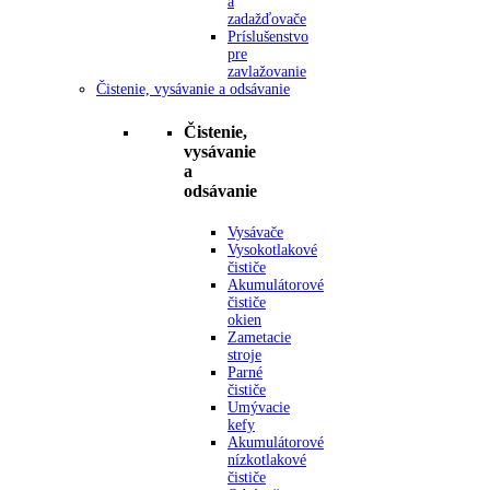
a
zadažďovače
Príslušenstvo
pre
zavlažovanie
Čistenie, vysávanie a odsávanie
Čistenie,
vysávanie
a
odsávanie
Vysávače
Vysokotlakové
čističe
Akumulátorové
čističe
okien
Zametacie
stroje
Parné
čističe
Umývacie
kefy
Akumulátorové
nízkotlakové
čističe