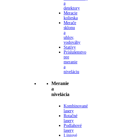
a
detektory
Meracie
kolieska
Merače
sklonu
a
uhlov,
vodováhy
Statívy
Príslušenstvo
pre
meranie
a
niveláciu
Meranie
a
nivelácia
Kombinované
lasery
Rotačné
lasery
Podlahové
lasery
Líniové