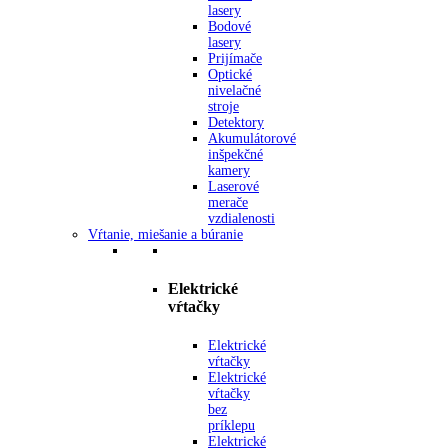
lasery
Bodové
lasery
Prijímače
Optické
nivelačné
stroje
Detektory
Akumulátorové
inšpekčné
kamery
Laserové
merače
vzdialenosti
Vŕtanie, miešanie a búranie
Elektrické
vŕtačky
Elektrické
vŕtačky
Elektrické
vŕtačky
bez
príklepu
Elektrické