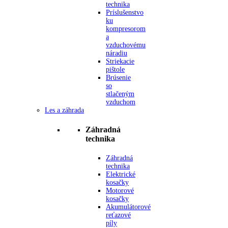
technika
Príslušenstvo
ku
kompresorom
a
vzduchovému
náradiu
Striekacie
pištole
Brúsenie
so
stlačeným
vzduchom
Les a záhrada
Záhradná
technika
Záhradná
technika
Elektrické
kosačky
Motorové
kosačky
Akumulátorové
reťazové
píly