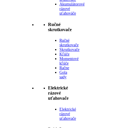
Akumulátorové
rázové
uťahováče
Ručné
skrutkovače
Ručné
skrutkovače
Skrutkovače
Kľúče
Momentové
kľúče
Račne
Gola
sady
Elektrické
rázové
uťahovače
Elektrické
rázové
uťahovače