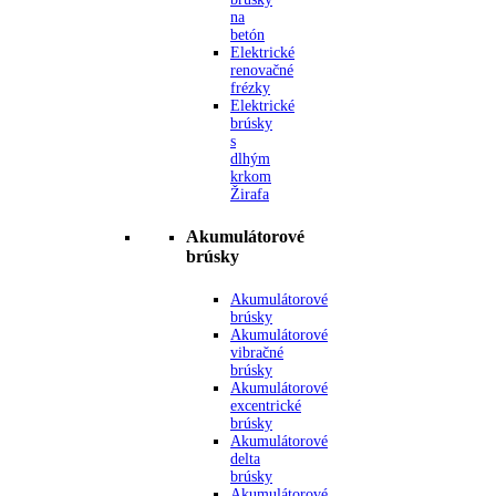
na
betón
Elektrické
renovačné
frézky
Elektrické
brúsky
s
dlhým
krkom
Žirafa
Akumulátorové
brúsky
Akumulátorové
brúsky
Akumulátorové
vibračné
brúsky
Akumulátorové
excentrické
brúsky
Akumulátorové
delta
brúsky
Akumulátorové