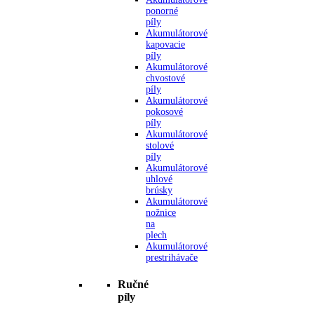
ponorné
píly
Akumulátorové
kapovacie
píly
Akumulátorové
chvostové
píly
Akumulátorové
pokosové
píly
Akumulátorové
stolové
píly
Akumulátorové
uhlové
brúsky
Akumulátorové
nožnice
na
plech
Akumulátorové
prestrihávače
Ručné
píly