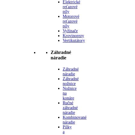
Elektrické
reťazové
píly
Motorové
reťazové
píly
Vyžínače
Krovinorezy
Vertikutátory
Záhradné
náradie
Záhradné
náradie
Záhradné
nožnice
Nožnice
na
konáre
Ručné
záhradné
náradie
Kombinované
náradie
Pílky
a