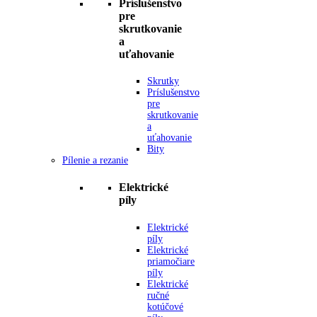
Príslušenstvo
pre
skrutkovanie
a
uťahovanie
Skrutky
Príslušenstvo
pre
skrutkovanie
a
uťahovanie
Bity
Pílenie a rezanie
Elektrické
píly
Elektrické
píly
Elektrické
priamočiare
píly
Elektrické
ručné
kotúčové