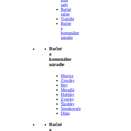
gola
sady
Ručné
račne
Vratidlá
Ručné
a
komunálne
náradie
Ručné
a
komunálne
náradie
Hlavice
Zveráky
Bity
Meradlá
Hoblíky
Zvierky
Škrabky
Sponkovače
Dláta
Ručné
a