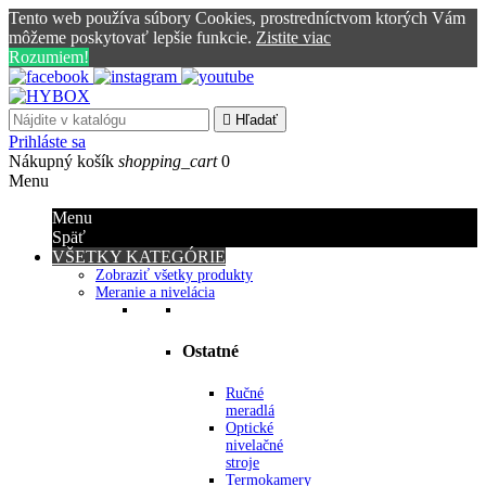
Tento web používa súbory Cookies, prostredníctvom ktorých Vám
môžeme poskytovať lepšie funkcie.
Zistite viac
Rozumiem!

Hľadať
Prihláste sa
Nákupný košík
shopping_cart
0
Menu
Menu
Späť
VŠETKY KATEGÓRIE
Zobraziť všetky produkty
Meranie a nivelácia
Ostatné
Ručné
meradlá
Optické
nivelačné
stroje
Termokamery