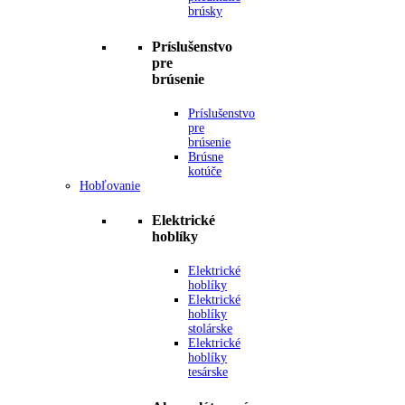
brúsky
Príslušenstvo
pre
brúsenie
Príslušenstvo
pre
brúsenie
Brúsne
kotúče
Hobľovanie
Elektrické
hoblíky
Elektrické
hoblíky
Elektrické
hoblíky
stolárske
Elektrické
hoblíky
tesárske