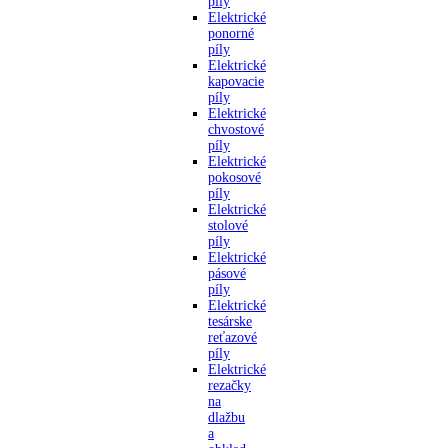
píly
Elektrické
ponorné
píly
Elektrické
kapovacie
píly
Elektrické
chvostové
píly
Elektrické
pokosové
píly
Elektrické
stolové
píly
Elektrické
pásové
píly
Elektrické
tesárske
reťazové
píly
Elektrické
rezačky
na
dlažbu
a