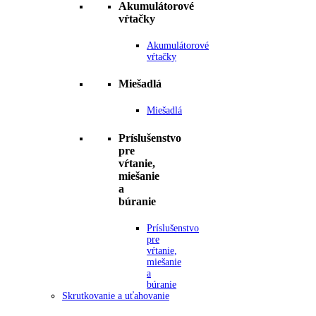
Akumulátorové
vŕtačky
Akumulátorové
vŕtačky
Miešadlá
Miešadlá
Príslušenstvo
pre
vŕtanie,
miešanie
a
búranie
Príslušenstvo
pre
vŕtanie,
miešanie
a
búranie
Skrutkovanie a uťahovanie