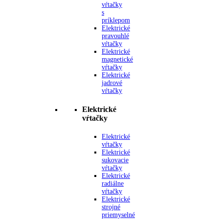
vŕtačky
s
príklepom
Elektrické
pravouhlé
vŕtačky
Elektrické
magnetické
vŕtačky
Elektrické
jadrové
vŕtačky
Elektrické
vŕtačky
Elektrické
vŕtačky
Elektrické
sukovacie
vŕtačky
Elektrické
radiálne
vŕtačky
Elektrické
strojné
priemyselné