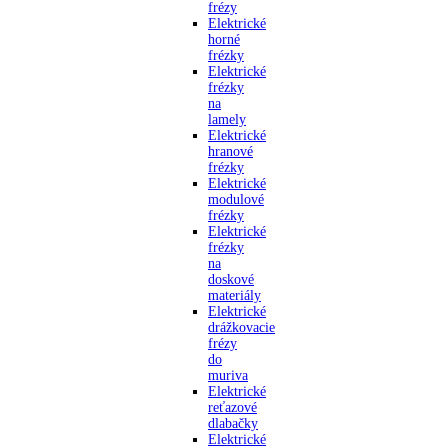
frézy
Elektrické
horné
frézky
Elektrické
frézky
na
lamely
Elektrické
hranové
frézky
Elektrické
modulové
frézky
Elektrické
frézky
na
doskové
materiály
Elektrické
drážkovacie
frézy
do
muriva
Elektrické
reťazové
dlabačky
Elektrické