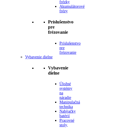
frézky
Akumulátorové
frézy
Príslušenstvo
pre
frézovanie
Príslušenstvo
pre
frézovanie
Vybavenie dielne
Vybavenie
dielne
Úložné
systémy
na
náradie
Manipulačná
technika
Nabíjačky
batérií
Pracovné
stoly,