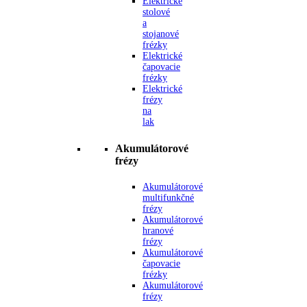
Elektrické
stolové
a
stojanové
frézky
Elektrické
čapovacie
frézky
Elektrické
frézy
na
lak
Akumulátorové
frézy
Akumulátorové
multifunkčné
frézy
Akumulátorové
hranové
frézy
Akumulátorové
čapovacie
frézky
Akumulátorové
frézy