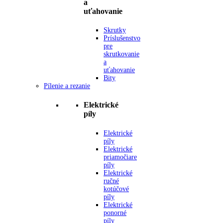
a
uťahovanie
Skrutky
Príslušenstvo
pre
skrutkovanie
a
uťahovanie
Bity
Pílenie a rezanie
Elektrické
píly
Elektrické
píly
Elektrické
priamočiare
píly
Elektrické
ručné
kotúčové
píly
Elektrické
ponorné
píly