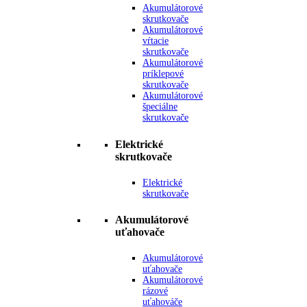
Akumulátorové
skrutkovače
Akumulátorové
vŕtacie
skrutkovače
Akumulátorové
príklepové
skrutkovače
Akumulátorové
špeciálne
skrutkovače
Elektrické
skrutkovače
Elektrické
skrutkovače
Akumulátorové
uťahovače
Akumulátorové
uťahovače
Akumulátorové
rázové
uťahováče