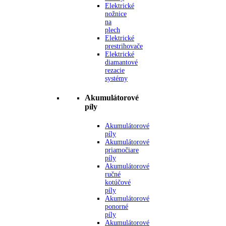
Elektrické
nožnice
na
plech
Elektrické
prestrihovače
Elektrické
diamantové
rezacie
systémy
Akumulátorové
píly
Akumulátorové
píly
Akumulátorové
priamočiare
píly
Akumulátorové
ručné
kotúčové
píly
Akumulátorové
ponorné
píly
Akumulátorové