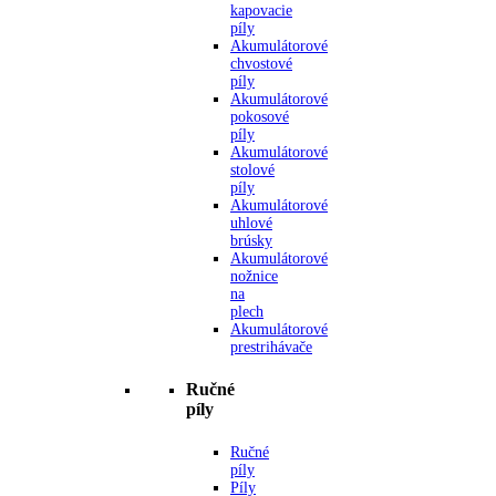
kapovacie
píly
Akumulátorové
chvostové
píly
Akumulátorové
pokosové
píly
Akumulátorové
stolové
píly
Akumulátorové
uhlové
brúsky
Akumulátorové
nožnice
na
plech
Akumulátorové
prestrihávače
Ručné
píly
Ručné
píly
Píly