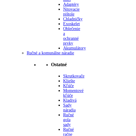
Adaptéry
Nitovacie
pištole
Chladničky
Exoskelet
Oblečenie
a
ochranné
prvky
Akumulátory
Ručné a komunálne náradie
Ostatné
Skrutkovače
Kliešte
Kľúče
Momentové
kľúče
Kladivá
Sady
náradia
Ručné
gola
sady
Ručné
račne