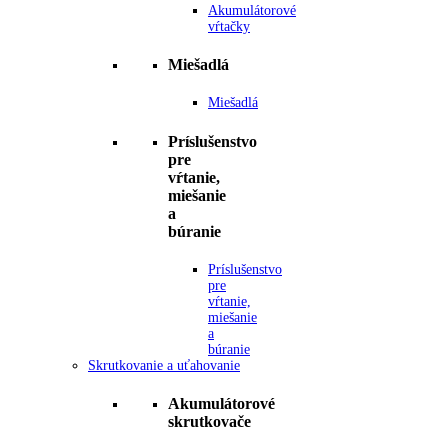
Akumulátorové
vŕtačky
Miešadlá
Miešadlá
Príslušenstvo
pre
vŕtanie,
miešanie
a
búranie
Príslušenstvo
pre
vŕtanie,
miešanie
a
búranie
Skrutkovanie a uťahovanie
Akumulátorové
skrutkovače