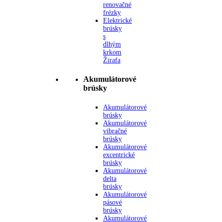
renovačné
frézky
Elektrické
brúsky
s
dlhým
krkom
Žirafa
Akumulátorové
brúsky
Akumulátorové
brúsky
Akumulátorové
vibračné
brúsky
Akumulátorové
excentrické
brúsky
Akumulátorové
delta
brúsky
Akumulátorové
pásové
brúsky
Akumulátorové