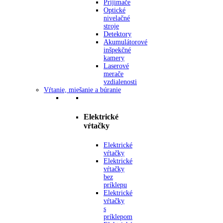
Prijímače
Optické
nivelačné
stroje
Detektory
Akumulátorové
inšpekčné
kamery
Laserové
merače
vzdialenosti
Vŕtanie, miešanie a búranie
Elektrické
vŕtačky
Elektrické
vŕtačky
Elektrické
vŕtačky
bez
príklepu
Elektrické
vŕtačky
s
príklepom