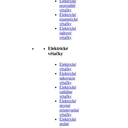
Elektrické
pravouhlé
vŕtačky
Elektrické
magnetické
vŕtačky
Elektrické
jadrové
vŕtačky
Elektrické
vŕtačky
Elektrické
vŕtačky
Elektrické
sukovacie
vŕtačky
Elektrické
radiálne
vŕtačky
Elektrické
strojné
priemyselné
vŕtačky
Elektrické
stolné