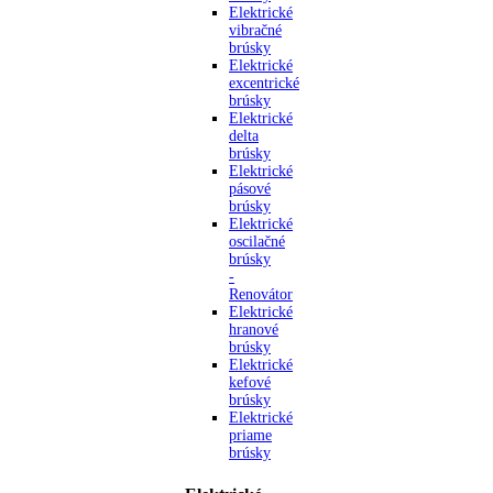
Elektrické
vibračné
brúsky
Elektrické
excentrické
brúsky
Elektrické
delta
brúsky
Elektrické
pásové
brúsky
Elektrické
oscilačné
brúsky
-
Renovátor
Elektrické
hranové
brúsky
Elektrické
kefové
brúsky
Elektrické
priame
brúsky