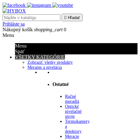

Hľadať
Prihláste sa
Nákupný košík
shopping_cart
0
Menu
Menu
Späť
VŠETKY KATEGÓRIE
Zobraziť všetky produkty
Meranie a nivelácia
Ostatné
Ručné
meradlá
Optické
nivelačné
stroje
Termokamery
a
detektory
Meracie