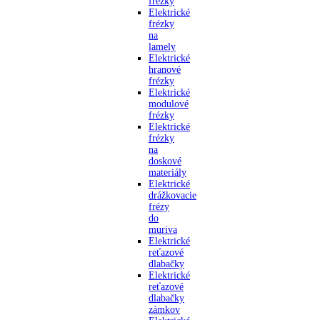
frézky
Elektrické
frézky
na
lamely
Elektrické
hranové
frézky
Elektrické
modulové
frézky
Elektrické
frézky
na
doskové
materiály
Elektrické
drážkovacie
frézy
do
muriva
Elektrické
reťazové
dlabačky
Elektrické
reťazové
dlabačky
zámkov