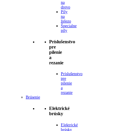
na
drevo
Píly
na
železo
Špecialne
píly
Príslušenstvo
pre
pílenie
a
rezanie
Príslušenstvo
pre
pílenie
a
rezanie
Brúsenie
Elektrické
brúsky
Elektrické
brúsky