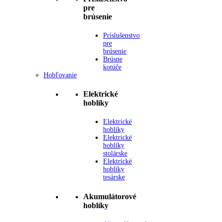
pre
brúsenie
Príslušenstvo
pre
brúsenie
Brúsne
kotúče
Hobľovanie
Elektrické
hoblíky
Elektrické
hoblíky
Elektrické
hoblíky
stolárske
Elektrické
hoblíky
tesárske
Akumulátorové
hoblíky