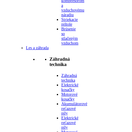
kompresorom
a
vzduchovému
náradiu
Striekacie
pištole
Brúsenie
so
stlačeným
vzduchom
Les a záhrada
Záhradná
technika
Záhradná
technika
Elektrické
kosačky
Motorové
kosačky
Akumulátorové
reťazové
píly
Elektrické
reťazové
píly