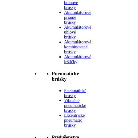
hranové
brúsky
Akumulátorové
priame
brúsky
Akumulátorové
uhlové
brúsky
Akumulátorové
kombinované
brúsky
Akumulátorové
leštičky
Pneumatické
brúsky
Pneumatické
brúsky
Vibračné
pneumatické
brúsky
Excentrické
pneumatic
brúsky
Príslušenstvo