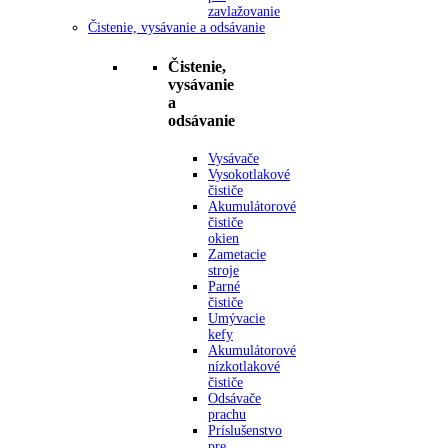
zavlažovanie
Čistenie, vysávanie a odsávanie
Čistenie,
vysávanie
a
odsávanie
Vysávače
Vysokotlakové
čističe
Akumulátorové
čističe
okien
Zametacie
stroje
Parné
čističe
Umývacie
kefy
Akumulátorové
nízkotlakové
čističe
Odsávače
prachu
Príslušenstvo
pre