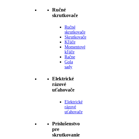
Ručné
skrutkovače
Ručné
skrutkovače
Skrutkovače
Kľúče
Momentové
kľúče
Račne
Gola
sady
Elektrické
rázové
uťahovače
Elektrické
rázové
uťahovače
Príslušenstvo
pre
skrutkovanie