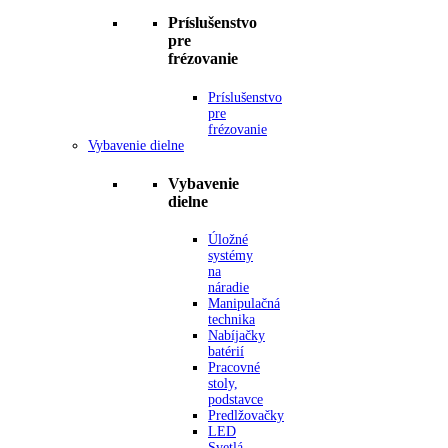
Príslušenstvo
pre
frézovanie
Príslušenstvo
pre
frézovanie
Vybavenie dielne
Vybavenie
dielne
Úložné
systémy
na
náradie
Manipulačná
technika
Nabíjačky
batérií
Pracovné
stoly,
podstavce
Predlžovačky
LED
Svetlá