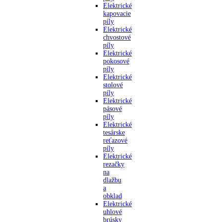
Elektrické
kapovacie
píly
Elektrické
chvostové
píly
Elektrické
pokosové
píly
Elektrické
stolové
píly
Elektrické
pásové
píly
Elektrické
tesárske
reťazové
píly
Elektrické
rezačky
na
dlažbu
a
obklad
Elektrické
uhlové
brúsky