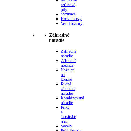
Motorové
reťazové
píly
Vyžínače
Krovinorezy
Vertikutátory
Záhradné
náradie
Záhradné
náradie
Záhradné
nožnice
Nožnice
na
konáre
Ručné
záhradné
náradie
Kombinované
náradie
Pílky
a
štepárske
nože
Sekery
Príslušenstvo