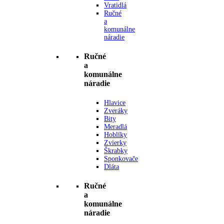
Vratidlá
Ručné
a
komunálne
náradie
Ručné
a
komunálne
náradie
Hlavice
Zveráky
Bity
Meradlá
Hoblíky
Zvierky
Škrabky
Sponkovače
Dláta
Ručné
a
komunálne
náradie