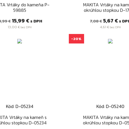
Rýchly náhľad
Rýchly náhľad


TA Vrtáky do kameňa P-
MAKITA Vrtáky na kam
59885
okrúhlou stopkou D-1
ežná
Cena
Bežná
Cena
15,99 €
5,67 €
s DPH
s DP
9,99 €
7,08 €
ena
cena
13,00 €
4,61 €
bez DPH
bez DPH
-20%
Kód: D-05234
Kód: D-05240
Rýchly náhľad
Rýchly náhľad


ITA Vrtáky na kameň s
MAKITA Vrtáky na kam
úhlou stopkou D-05234
okrúhlou stopkou D-0