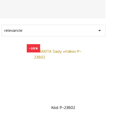
relevancie

-20%
Kód: P-23802