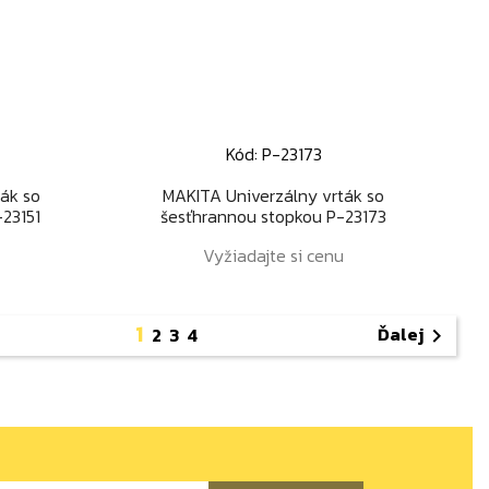
Kód: P-23173
Rýchly náhľad

ák so
MAKITA Univerzálny vrták so
23151
šesťhrannou stopkou P-23173
Vyžiadajte si cenu
1
Ďalej
2
3
4
