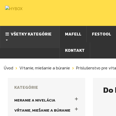
VŠETKY KATEGÓRIE
MAFELL
FESTOOL
KONTAKT
Úvod
Vŕtanie, miešanie a búranie
Príslušenstvo pre vŕt
KATEGÓRIE
Do

MERANIE A NIVELÁCIA

VŔTANIE, MIEŠANIE A BÚRANIE