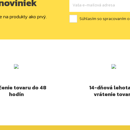
 noviniek
e na produkty ako prvý.
Súhlasím so spracovaním 
enie tovaru do 48
14-dňová lehot
hodín
vrátenie tova