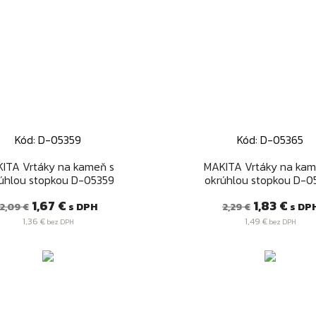
Kód: D-05359
Kód: D-05365
Rýchly náhľad
Rýchly náhľad


ITA Vrtáky na kameň s
MAKITA Vrtáky na kam
úhlou stopkou D-05359
okrúhlou stopkou D-0
Bežná
Cena
Bežná
Cena
1,67 €
1,83 €
s DPH
s DP
2,09 €
2,29 €
cena
cena
1,36 €
1,49 €
bez DPH
bez DPH