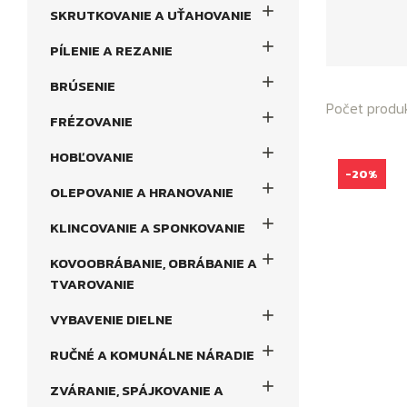

SKRUTKOVANIE A UŤAHOVANIE

PÍLENIE A REZANIE

BRÚSENIE
Počet produ

FRÉZOVANIE

HOBĽOVANIE
-20%

OLEPOVANIE A HRANOVANIE

KLINCOVANIE A SPONKOVANIE

KOVOOBRÁBANIE, OBRÁBANIE A
TVAROVANIE

VYBAVENIE DIELNE

RUČNÉ A KOMUNÁLNE NÁRADIE

ZVÁRANIE, SPÁJKOVANIE A