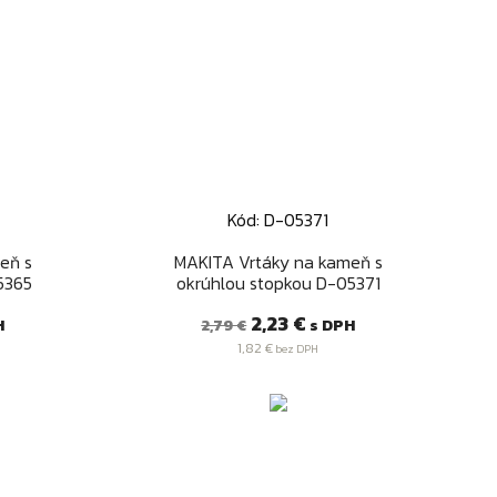
Kód: D-05371
Rýchly náhľad

eň s
MAKITA Vrtáky na kameň s
5365
okrúhlou stopkou D-05371
Bežná
Cena
2,23 €
H
s DPH
2,79 €
cena
1,82 €
bez DPH