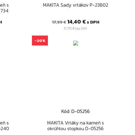
Rýchly náhľad

eň s
MAKITA Sady vrtákov P-23802
7734
Bežná
Cena
14,40 €
H
s DPH
17,99 €
cena
11,70 €
bez DPH
-20%
Kód: D-05256
Rýchly náhľad

eň s
MAKITA Vrtáky na kameň s
5240
okrúhlou stopkou D-05256