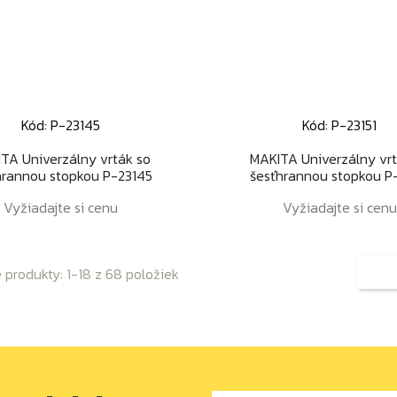
Kód: P-23145
Kód: P-23151
Rýchly náhľad
Rýchly náhľad


TA Univerzálny vrták so
MAKITA Univerzálny vrt
hrannou stopkou P-23145
šesťhrannou stopkou P-
Vyžiadajte si cenu
Vyžiadajte si cenu
produkty: 1-18 z 68 položiek