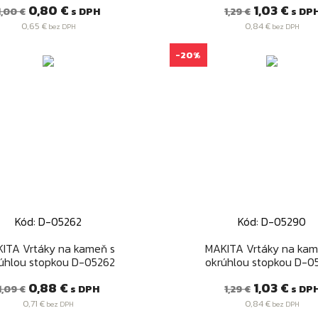
Bežná
Cena
Bežná
Cena
0,80 €
1,03 €
s DPH
s DP
1,00 €
1,29 €
cena
cena
0,65 €
0,84 €
bez DPH
bez DPH
-20%
Kód: D-05262
Kód: D-05290
Rýchly náhľad
Rýchly náhľad


ITA Vrtáky na kameň s
MAKITA Vrtáky na kam
úhlou stopkou D-05262
okrúhlou stopkou D-0
Bežná
Cena
Bežná
Cena
0,88 €
1,03 €
s DPH
s DP
1,09 €
1,29 €
cena
cena
0,71 €
0,84 €
bez DPH
bez DPH