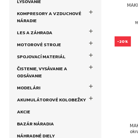
LYSOVANIE
MAKI

KOMPRESORY A VZDUCHOVÉ
NÁRADIE
B
1
c

LES A ZÁHRADA
-20%

MOTOROVÉ STROJE

SPOJOVACÍ MATERIÁL

ČISTENIE, VYSÁVANIE A
ODSÁVANIE

MODELÁRI

AKUMULÁTOROVÉ KOLOBEŽKY
AKCIE
BAZÁR NÁRADIA
MAK
okr
NÁHRADNÉ DIELY