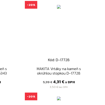
-20%
Kód: D-17728
Rýchly náhľad

eň s
MAKITA Vrtáky na kameň s
5343
okrúhlou stopkou D-17728
Bežná
Cena
4,31 €
H
s DPH
5,39 €
cena
3,50 €
bez DPH
-20%