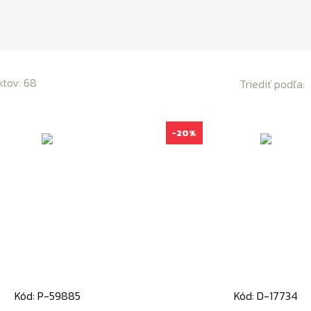
ktov: 68
Triediť podľa:
-20%
Kód: P-59885
Kód: D-17734