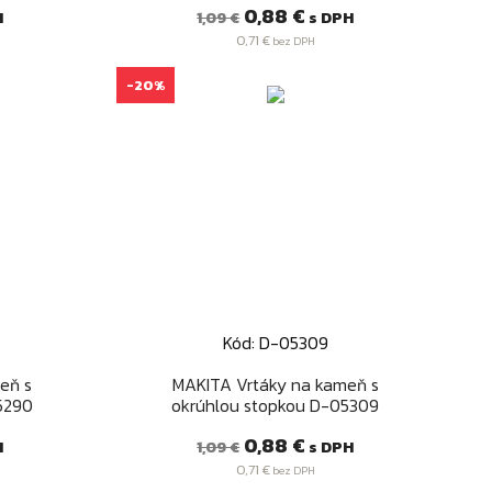
Bežná
Cena
0,88 €
H
s DPH
1,09 €
cena
0,71 €
bez DPH
-20%
Kód: D-05309
Rýchly náhľad

eň s
MAKITA Vrtáky na kameň s
5290
okrúhlou stopkou D-05309
Bežná
Cena
0,88 €
H
s DPH
1,09 €
cena
0,71 €
bez DPH