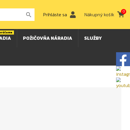
0
Prihláste sa
Nákupný košík

orúčame
ADIA
POŽIČOVŇA NÁRADIA
SLUŽBY