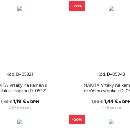
-20%
Kód: D-05321
Kód: D-05343
Rýchly náhľad
Rýchly náhľad


ITA Vrtáky na kameň s
MAKITA Vrtáky na kam
úhlou stopkou D-05321
okrúhlou stopkou D-0
Bežná
Cena
Bežná
Cena
1,19 €
1,44 €
s DPH
s DP
1,49 €
1,80 €
cena
cena
0,97 €
1,17 €
bez DPH
bez DPH
-20%