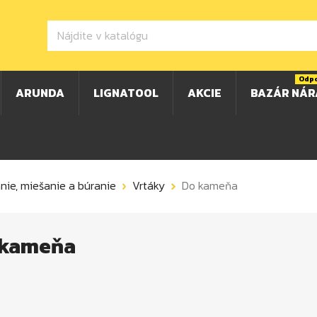
Odp
ARUNDA
LIGNATOOL
AKCIE
BAZÁR NÁR
anie, miešanie a búranie
Vrtáky
Do kameňa
 kameňa