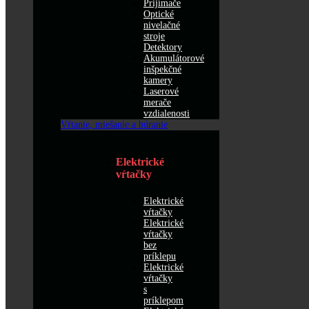
Prijímače
Optické
nivelačné
stroje
Detektory
Akumulátorové
inšpekčné
kamery
Laserové
merače
vzdialenosti
Vŕtanie, miešanie a búranie
Elektrické
vŕtačky
Elektrické
vŕtačky
Elektrické
vŕtačky
bez
príklepu
Elektrické
vŕtačky
s
príklepom