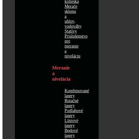
kolieska
Merače
sklonu
a
uhlov,
vodováhy
Statívy
Príslušenstvo
pre
meranie
a
niveláciu
Meranie
a
nivelácia
Kombinované
lasery
Rotačné
lasery
Podlahové
lasery
Líniové
lasery
Bodové
lasery