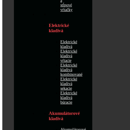
a
stĺpové
vŕtačky
Elektrické
kladivá
Elektrické
kladivá
Elektrické
kladivá
vŕtacie
Elektrické
kladivá
kombinované
Elektrické
kladivá
sekacie
Elektrické
kladivá
búracie
Akumulátorové
kladivá
Akumulátorové