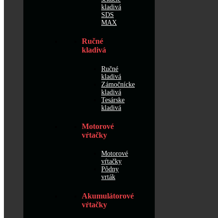
kladivá
SDS
MAX
Ručné
kladivá
Ručné
kladivá
Zámočnícke
kladivá
Tesárske
kladivá
Motorové
vŕtačky
Motorové
vŕtačky
Pôdny
vrták
Akumulátorové
vŕtačky