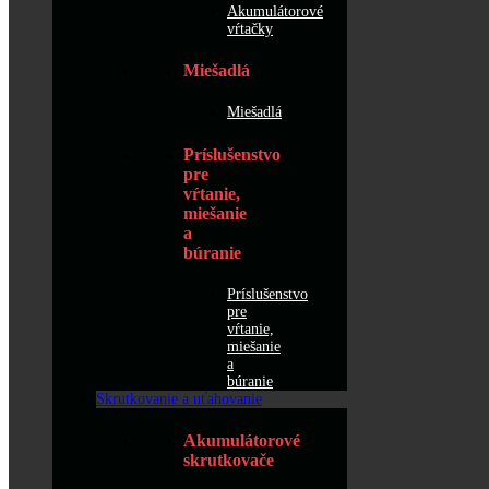
Akumulátorové
vŕtačky
Miešadlá
Miešadlá
Príslušenstvo
pre
vŕtanie,
miešanie
a
búranie
Príslušenstvo
pre
vŕtanie,
miešanie
a
búranie
Skrutkovanie a uťahovanie
Akumulátorové
skrutkovače