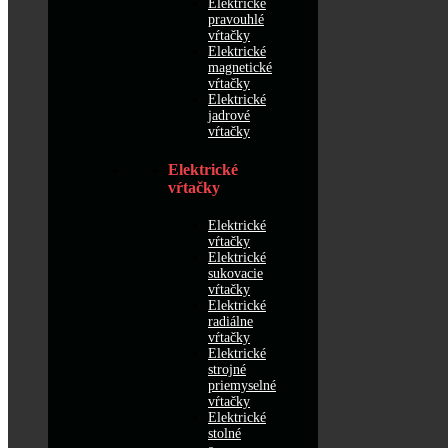
Elektrické
pravouhlé
vŕtačky
Elektrické
magnetické
vŕtačky
Elektrické
jadrové
vŕtačky
Elektrické
vŕtačky
Elektrické
vŕtačky
Elektrické
sukovacie
vŕtačky
Elektrické
radiálne
vŕtačky
Elektrické
strojné
priemyselné
vŕtačky
Elektrické
stolné