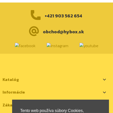
+421 903 562 654
obchod@hybox.sk
Katalóg

Informácie

Zákaznícky účet

Tento web používa súbory Cookies,