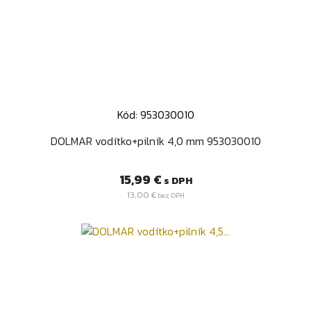
Kód: 953030010
DOLMAR vodítko+pilník 4,0 mm 953030010
Cena
15,99 €
s DPH
13,00 €
bez DPH