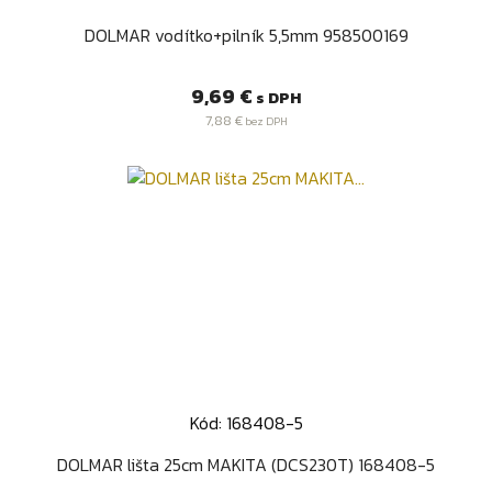
DOLMAR vodítko+pilník 5,5mm 958500169
Cena
9,69 €
s DPH
7,88 €
bez DPH
Kód: 168408-5
DOLMAR lišta 25cm MAKITA (DCS230T) 168408-5