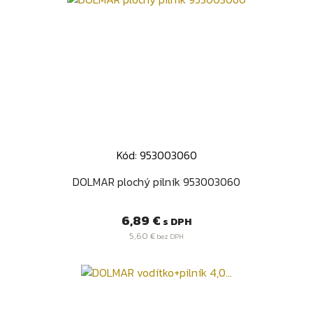
Kód: 953003060
DOLMAR plochý pilník 953003060
Cena
6,89 €
s DPH
5,60 €
bez DPH