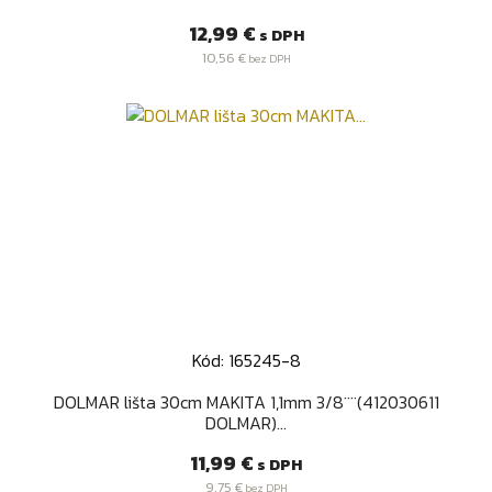
Cena
12,99 €
s DPH
10,56 €
bez DPH
Kód: 165245-8
DOLMAR lišta 30cm MAKITA 1,1mm 3/8¨¨(412030611
DOLMAR)...
Cena
11,99 €
s DPH
9,75 €
bez DPH