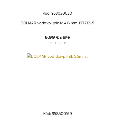
Kód: 953030030
DOLMAR vodítko+pilník 4,8 mm 197712-5
Cena
6,99 €
s DPH
5,68 €
bez DPH
Kód: 958500169