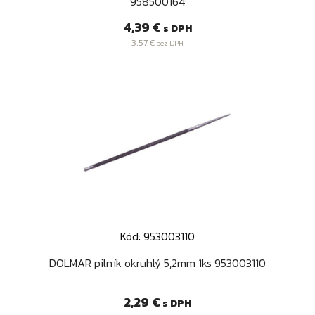
958500164
Cena
4,39 €
s DPH
3,57 €
bez DPH
Kód: 953003110
DOLMAR pilník okruhlý 5,2mm 1ks 953003110
Cena
2,29 €
s DPH