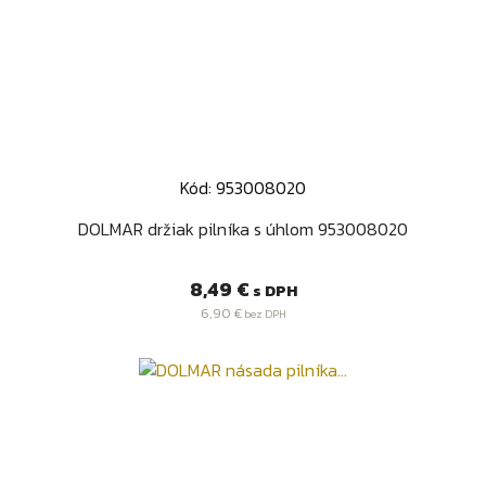
Kód: 953008020
DOLMAR držiak pilníka s úhlom 953008020
Cena
8,49 €
s DPH
6,90 €
bez DPH