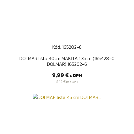
Kód: 165202-6
DOLMAR lišta 40cm MAKITA 1,3mm (165428-0
DOLMAR) 165202-6
Cena
9,99 €
s DPH
8,12 €
bez DPH