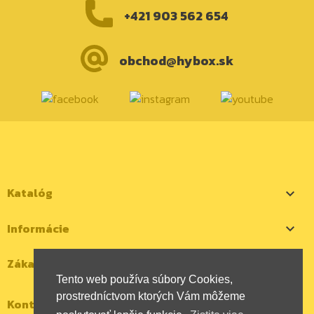
+421 903 562 654
obchod@hybox.sk
Katalóg

Informácie

Zákaznícky účet

Tento web používa súbory Cookies,
prostredníctvom ktorých Vám môžeme
Kontaktujte nás