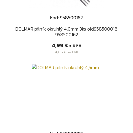
Kód: 958500162
DOLMAR pilník okruhlý 4,0mm 3ks old958500018
958500162
Cena
4,99 €
s DPH
4,06 €
bez DPH