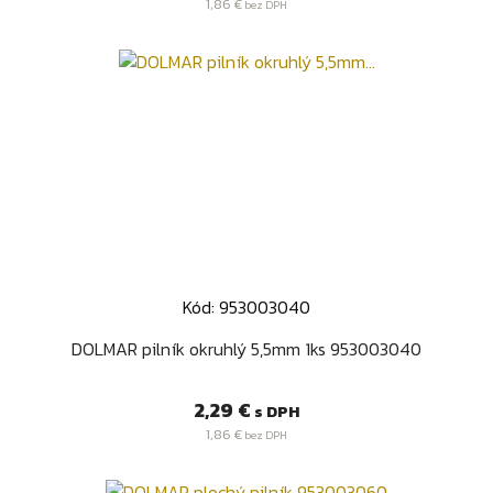
1,86 €
bez DPH
Kód: 953003040
DOLMAR pilník okruhlý 5,5mm 1ks 953003040
Cena
2,29 €
s DPH
1,86 €
bez DPH