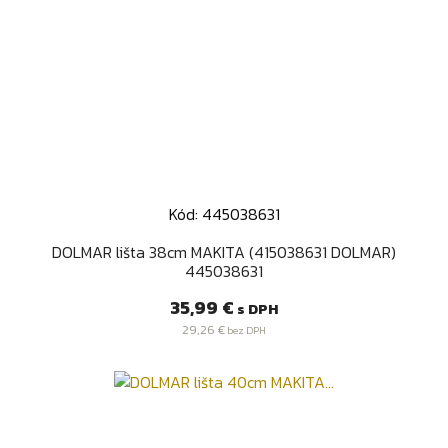
Kód: 445038631
DOLMAR lišta 38cm MAKITA (415038631 DOLMAR)
445038631
Cena
35,99 €
s DPH
29,26 €
bez DPH