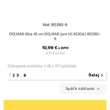
Kód: 165390-9
DOLMAR lišta 45 cm DOLMAR (pre UC4530A) 165390-
9
Cena
10,98 €
s DPH
8,93 €
bez DPH
Zobrazené produkty: 1-18 z 107 položiek
1
Ďalej
2
3
…
6

Späť k záhlaviu
