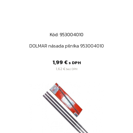
Kód: 953004010
DOLMAR násada pilníka 953004010
Cena
1,99 €
s DPH
1,62 €
bez DPH