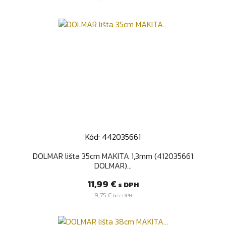
Kód: 442035661
DOLMAR lišta 35cm MAKITA 1,3mm (412035661
DOLMAR)...
Cena
11,99 €
s DPH
9,75 €
bez DPH