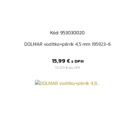
Kód: 953030020
DOLMAR vodítko+pilník 4,5 mm 195923-6
Cena
15,99 €
s DPH
13,00 €
bez DPH