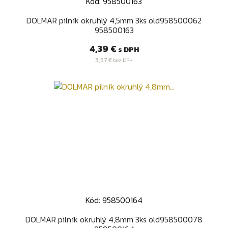
Kód: 958500163
DOLMAR pilník okruhlý 4,5mm 3ks old958500062
958500163
Cena
4,39 €
s DPH
3,57 €
bez DPH
Kód: 958500164
DOLMAR pilník okruhlý 4,8mm 3ks old958500078