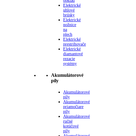
obklad
Elektrické
uhlové
brúsky
Elektrické
nožnice
na
plech
Elektrické
prestrihovače
Elektrické
diamantové
rezacie
systémy
Akumulátorové
píly
Akumulátorové
píly
Akumulátorové
priamočiare
píly
Akumulátorové
ručné
kotúčové
píly
Akumulátorové