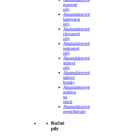
ponorné
píly
Akumulátorové
kapovacie
píly
Akumulátorové
chvostové
píly
Akumulátorové
pokosové
píly
Akumulátorové
stolové
píly
Akumulátorové
uhlové
brúsky
Akumulátorové
nožnice
na
plech
Akumulátorové
prestrihávače
Ručné
píly