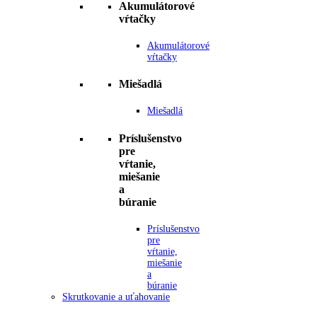
Akumulátorové
vŕtačky
Akumulátorové
vŕtačky
Miešadlá
Miešadlá
Príslušenstvo
pre
vŕtanie,
miešanie
a
búranie
Príslušenstvo
pre
vŕtanie,
miešanie
a
búranie
Skrutkovanie a uťahovanie