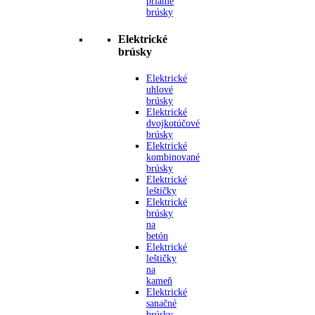
priame
brúsky
Elektrické
brúsky
Elektrické
uhlové
brúsky
Elektrické
dvojkotúčové
brúsky
Elektrické
kombinované
brúsky
Elektrické
leštičky
Elektrické
brúsky
na
betón
Elektrické
leštičky
na
kameň
Elektrické
sanačné
brúsky