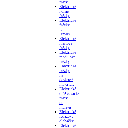
frézy
Elektrické
horné
frézky
Elektrické
frézky
na
lamely
Elektrické
hranové
frézky
Elektrické
modulové
frézky
Elektrické
frézky
na
doskové
materiály
Elektrické
drážkovacie
frézy
do
muriva
Elektrické
reťazové
dlabačky
Elektrické