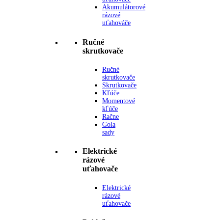
Akumulátorové
rázové
uťahováče
Ručné
skrutkovače
Ručné
skrutkovače
Skrutkovače
Kľúče
Momentové
kľúče
Račne
Gola
sady
Elektrické
rázové
uťahovače
Elektrické
rázové
uťahovače