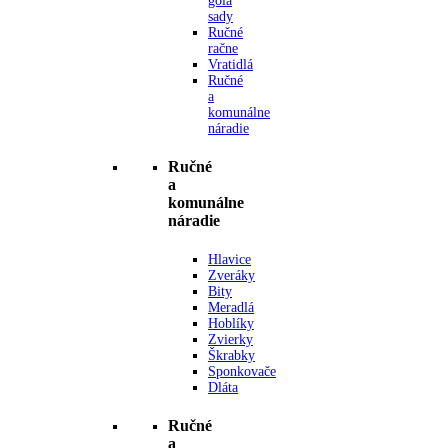
gola
sady
Ručné
račne
Vratidlá
Ručné
a
komunálne
náradie
Ručné
a
komunálne
náradie
Hlavice
Zveráky
Bity
Meradlá
Hoblíky
Zvierky
Škrabky
Sponkovače
Dláta
Ručné
a