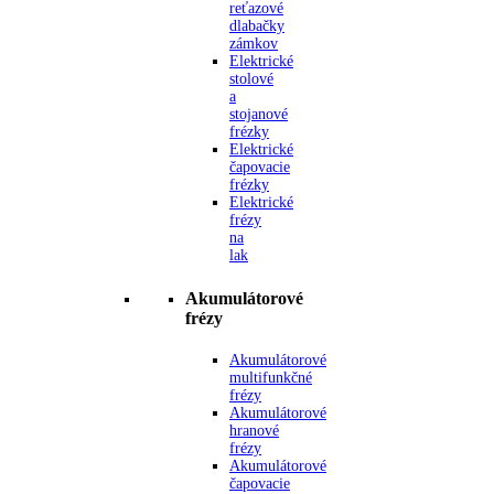
reťazové
dlabačky
zámkov
Elektrické
stolové
a
stojanové
frézky
Elektrické
čapovacie
frézky
Elektrické
frézy
na
lak
Akumulátorové
frézy
Akumulátorové
multifunkčné
frézy
Akumulátorové
hranové
frézy
Akumulátorové
čapovacie