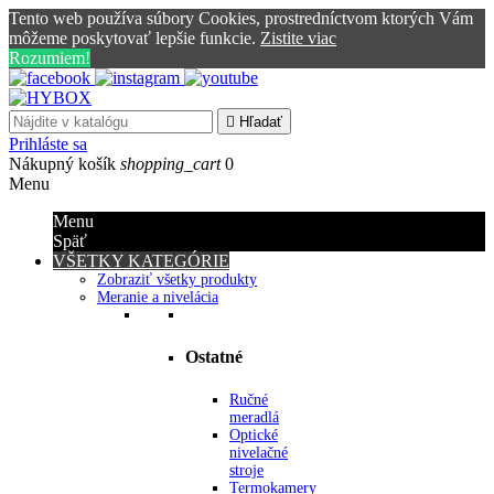
Tento web používa súbory Cookies, prostredníctvom ktorých Vám
môžeme poskytovať lepšie funkcie.
Zistite viac
Rozumiem!

Hľadať
Prihláste sa
Nákupný košík
shopping_cart
0
Menu
Menu
Späť
VŠETKY KATEGÓRIE
Zobraziť všetky produkty
Meranie a nivelácia
Ostatné
Ručné
meradlá
Optické
nivelačné
stroje
Termokamery