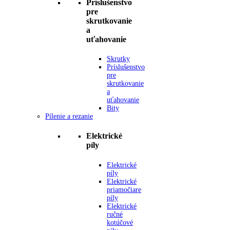
Príslušenstvo
pre
skrutkovanie
a
uťahovanie
Skrutky
Príslušenstvo
pre
skrutkovanie
a
uťahovanie
Bity
Pílenie a rezanie
Elektrické
píly
Elektrické
píly
Elektrické
priamočiare
píly
Elektrické
ručné
kotúčové