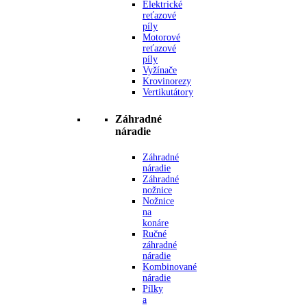
Elektrické
reťazové
píly
Motorové
reťazové
píly
Vyžínače
Krovinorezy
Vertikutátory
Záhradné
náradie
Záhradné
náradie
Záhradné
nožnice
Nožnice
na
konáre
Ručné
záhradné
náradie
Kombinované
náradie
Pílky
a