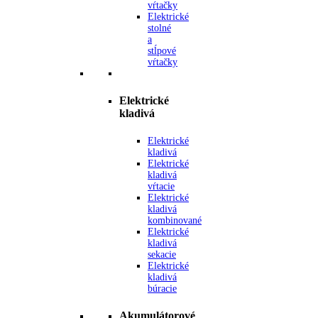
vŕtačky
Elektrické
stolné
a
stĺpové
vŕtačky
Elektrické
kladivá
Elektrické
kladivá
Elektrické
kladivá
vŕtacie
Elektrické
kladivá
kombinované
Elektrické
kladivá
sekacie
Elektrické
kladivá
búracie
Akumulátorové