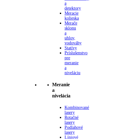
a
detektory
Meracie
kolieska
Merače
sklonu
a
uhlov,
vodováhy
Statívy
Príslušenstvo
pre
meranie
a
niveláciu
Meranie
a
nivelácia
Kombinované
lasery
Rotačné
lasery
Podlahové
lasery
Líniové