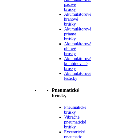
pásové
brúsky
Akumulátorové
hranové
brúsky
Akumulátorové
priame
brúsky
Akumulátorové
uhlové
brúsky
Akumulátorové
kombinované
brúsky
Akumulátorové
leštičky
Pneumatické
brúsky
Pneumatické
brúsky
Vibračné
pneumatické
brúsky
Excentrické
pneumatic