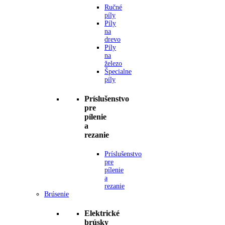
Ručné
píly
Píly
na
drevo
Píly
na
železo
Špecialne
píly
Príslušenstvo
pre
pílenie
a
rezanie
Príslušenstvo
pre
pílenie
a
rezanie
Brúsenie
Elektrické
brúsky