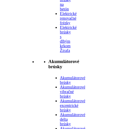
na
betón
Elektrické
renovačné
frézky
Elektrické
brúsky
s
dlhým
krkom
Žirafa
Akumulátorové
brúsky
Akumulátorové
brúsky
Akumulátorové
vibračné
brúsky
Akumulátorové
excentrické
brúsky
Akumulátorové
delta
brúsky
Akumulátorové