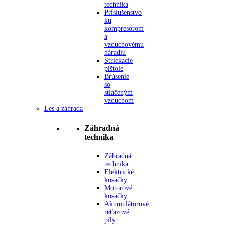
technika
Príslušenstvo
ku
kompresorom
a
vzduchovému
náradiu
Striekacie
pištole
Brúsenie
so
stlačeným
vzduchom
Les a záhrada
Záhradná
technika
Záhradná
technika
Elektrické
kosačky
Motorové
kosačky
Akumulátorové
reťazové
píly