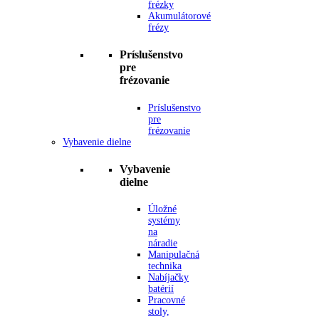
frézky
Akumulátorové
frézy
Príslušenstvo
pre
frézovanie
Príslušenstvo
pre
frézovanie
Vybavenie dielne
Vybavenie
dielne
Úložné
systémy
na
náradie
Manipulačná
technika
Nabíjačky
batérií
Pracovné
stoly,