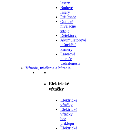
lasery
Bodové
lasery
Prijímače
Optické
nivelačné
stroje
Detektory
Akumulátorové
inšpekčné
kamery
Laserové
merače
vzdialenosti
Vŕtanie, miešanie a búranie
Elektrické
vŕtačky
Elektrické
vŕtačky
Elektrické
vŕtačky
bez
príklepu
Elektrické