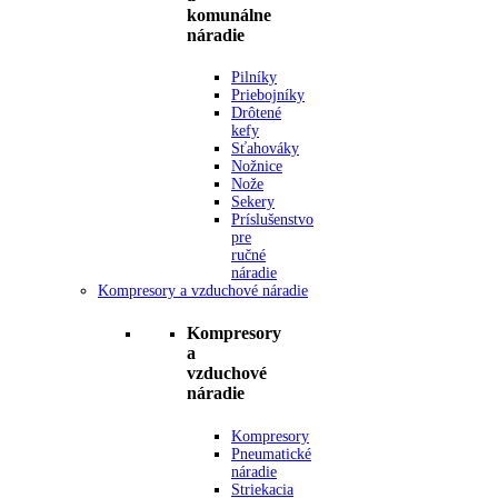
komunálne
náradie
Pilníky
Priebojníky
Drôtené
kefy
Sťahováky
Nožnice
Nože
Sekery
Príslušenstvo
pre
ručné
náradie
Kompresory a vzduchové náradie
Kompresory
a
vzduchové
náradie
Kompresory
Pneumatické
náradie
Striekacia