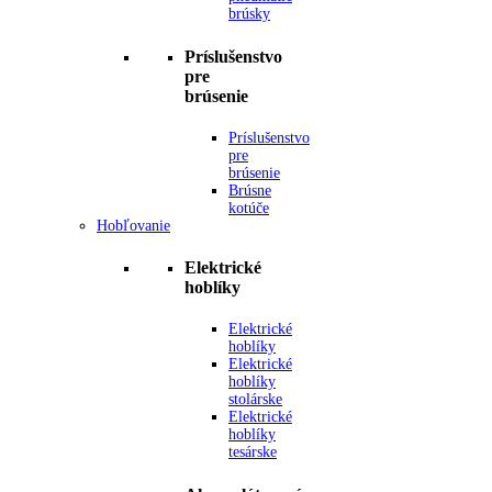
brúsky
Príslušenstvo
pre
brúsenie
Príslušenstvo
pre
brúsenie
Brúsne
kotúče
Hobľovanie
Elektrické
hoblíky
Elektrické
hoblíky
Elektrické
hoblíky
stolárske
Elektrické
hoblíky
tesárske