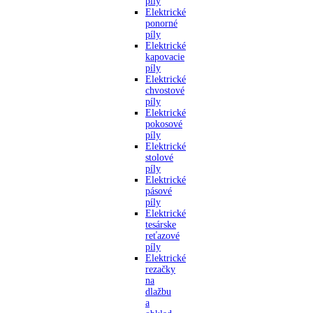
píly
Elektrické
ponorné
píly
Elektrické
kapovacie
píly
Elektrické
chvostové
píly
Elektrické
pokosové
píly
Elektrické
stolové
píly
Elektrické
pásové
píly
Elektrické
tesárske
reťazové
píly
Elektrické
rezačky
na
dlažbu
a