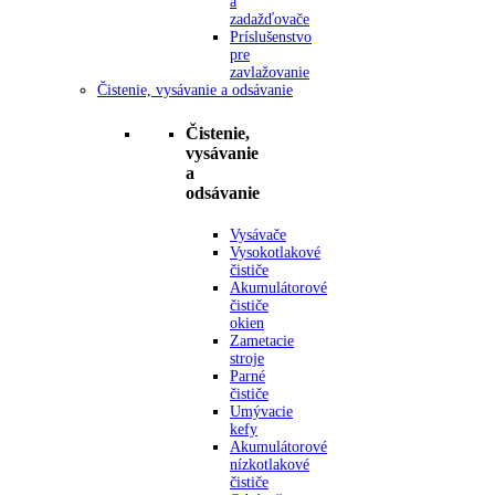
a
zadažďovače
Príslušenstvo
pre
zavlažovanie
Čistenie, vysávanie a odsávanie
Čistenie,
vysávanie
a
odsávanie
Vysávače
Vysokotlakové
čističe
Akumulátorové
čističe
okien
Zametacie
stroje
Parné
čističe
Umývacie
kefy
Akumulátorové
nízkotlakové
čističe