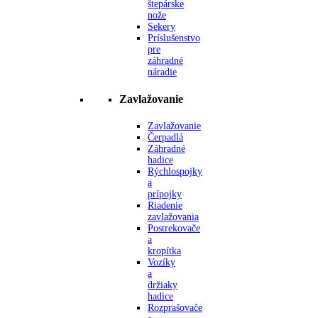
štepárske
nože
Sekery
Príslušenstvo
pre
záhradné
náradie
Zavlažovanie
Zavlažovanie
Čerpadlá
Záhradné
hadice
Rýchlospojky
a
prípojky
Riadenie
zavlažovania
Postrekovače
a
kropítka
Vozíky
a
držiaky
hadice
Rozprašovače