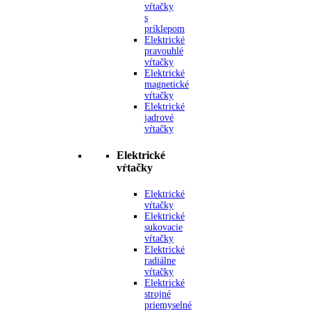
vŕtačky
s
príklepom
Elektrické
pravouhlé
vŕtačky
Elektrické
magnetické
vŕtačky
Elektrické
jadrové
vŕtačky
Elektrické
vŕtačky
Elektrické
vŕtačky
Elektrické
sukovacie
vŕtačky
Elektrické
radiálne
vŕtačky
Elektrické
strojné
priemyselné