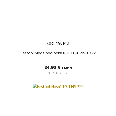
Kód: 496140
Festool Medzipodložka IP-STF-D215/8/2x
Cena
24,93 €
s DPH
20,27 €
bez DPH