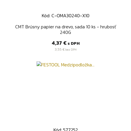
Kód: C-OMA30240-X10
CMT Brúsny papier na drevo, sada 10 ks - hrubosť
240G
Cena
4,37 €
s DPH
3,55 €
bez DPH
Kód: 577252