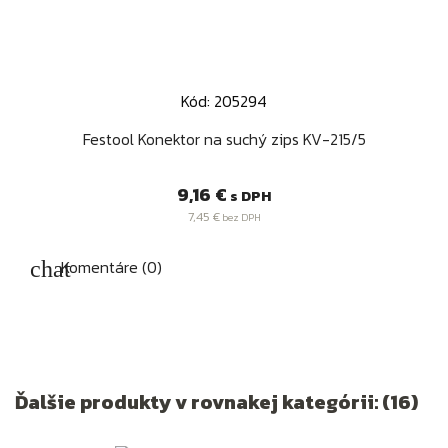
Kód: 205294
Festool Konektor na suchý zips KV-215/5
Cena
9,16 €
s DPH
7,45 €
bez DPH
Komentáre (0)
Ďalšie produkty v rovnakej kategórii: (16)