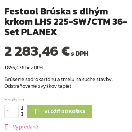
Festool Brúska s dlhým
krkom LHS 225-SW/CTM 36-
Set PLANEX
2 283,46 €
s DPH
1 856,47€ bez DPH.
Brúsenie sadrokartónu a tmelu na suché stavby.
Odstraňovanie zvyškov tapiet
Množstvo
VLOŽIŤ DO KOŠÍKA

Vypredané
