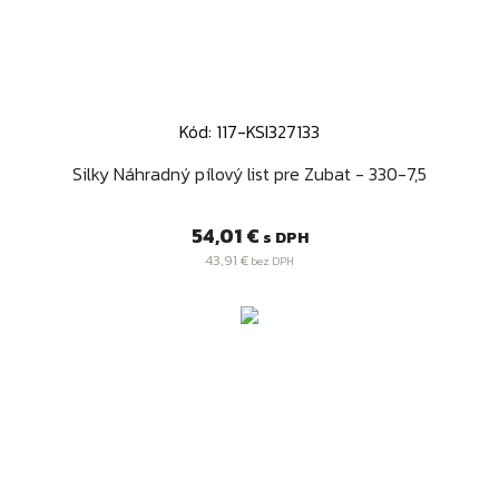
Kód: 117-KSI327133
Silky Náhradný pílový list pre Zubat - 330-7,5
Cena
54,01 €
s DPH
43,91 €
bez DPH