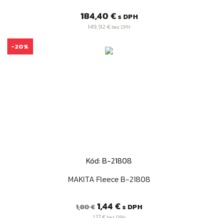
Cena
184,40 €
s DPH
149,92 €
bez DPH
-20%
Kód: B-21808
MAKITA Fleece B-21808
Bežná
Cena
1,44 €
s DPH
1,80 €
cena
1,17 €
bez DPH