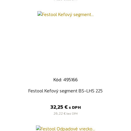
Kód: 495166
Festool Kefový segment BS-LHS 225
Cena
32,25 €
s DPH
26,22 €
bez DPH