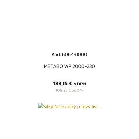
Kód: 606431000
METABO WP 2000-230
Cena
133,15 €
s DPH
108,25 €
bez DPH