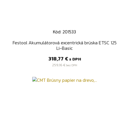
Kód: 201533
Festool Akumulátorová excentrická brúska ETSC 125
Li-Basic
Cena
318,77 €
s DPH
259,16 €
bez DPH