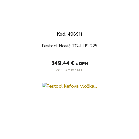
Kód: 496911
Festool Nosič TG-LHS 225
Cena
349,44 €
s DPH
284,10 €
bez DPH