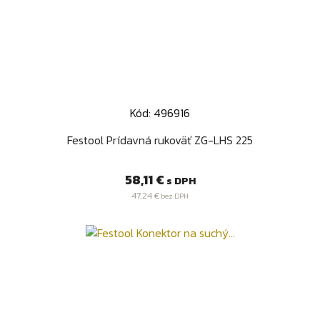
Kód: 496916
Festool Prídavná rukoväť ZG-LHS 225
Cena
58,11 €
s DPH
47,24 €
bez DPH