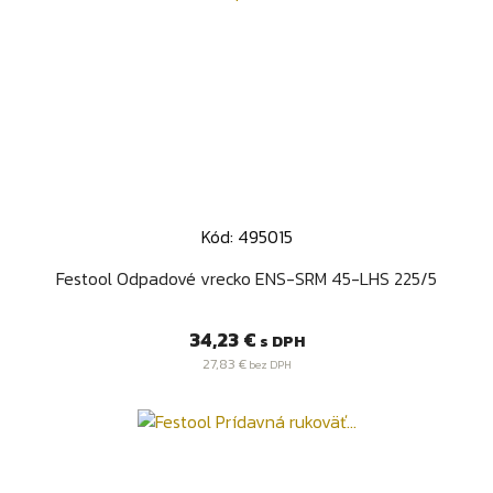
Kód: 495015
Festool Odpadové vrecko ENS-SRM 45-LHS 225/5
Cena
34,23 €
s DPH
27,83 €
bez DPH