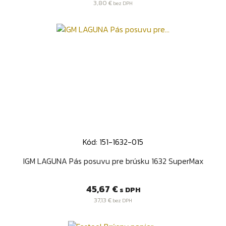
3,80 €
bez DPH
Kód: 151-1632-015
IGM LAGUNA Pás posuvu pre brúsku 1632 SuperMax
Cena
45,67 €
s DPH
37,13 €
bez DPH