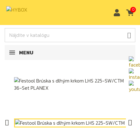
0

MENU

