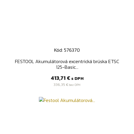
Kód: 576370
FESTOOL Akumulátorová excentrická brúska ETSC
125-Basic...
Cena
413,71 €
s DPH
336,35 €
bez DPH