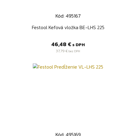
Kód: 495167
Festool Kefová vložka BE-LHS 225
Cena
46,48 €
s DPH
37,79 €
bez DPH
Kód: 495169