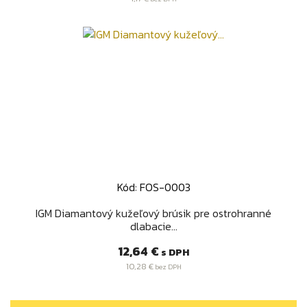
Kód: FOS-0003
IGM Diamantový kužeľový brúsik pre ostrohranné
dlabacie...
Cena
12,64 €
s DPH
10,28 €
bez DPH