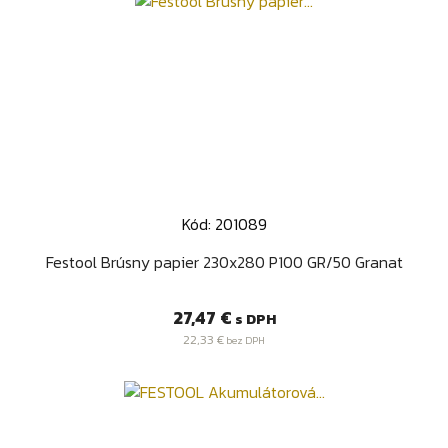
Kód: 201089
Festool Brúsny papier 230x280 P100 GR/50 Granat
Cena
27,47 €
s DPH
22,33 €
bez DPH