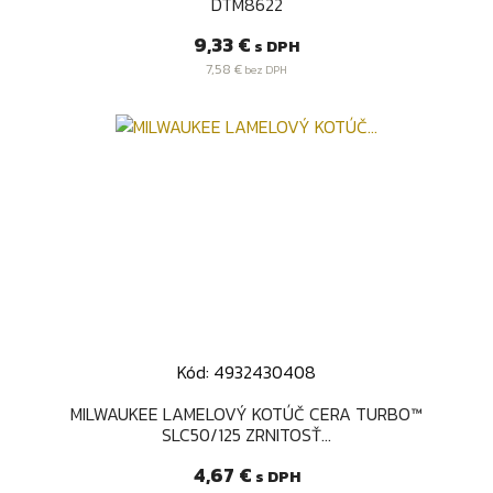
DTM8622
Cena
9,33 €
s DPH
7,58 €
bez DPH
Kód: 4932430408
MILWAUKEE LAMELOVÝ KOTÚČ CERA TURBO™
SLC50/125 ZRNITOSŤ...
Cena
4,67 €
s DPH