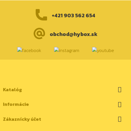
+421 903 562 654
obchod@hybox.sk
Katalóg

Informácie

Zákaznícky účet
