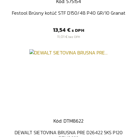
Kód: 575154
Festool Brúsny kotúč STF D150/48 P40 GR/10 Granat
Cena
13,54 €
s DPH
11,01 €
bez DPH
Kód: DTM8622
DEWALT SIETOVINA BRUSNA PRE D26422 5KS P120