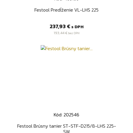
Festool Predĺženie VL-LHS 225
Cena
237,93 €
s DPH
193,44 €
bez DPH
Kód: 202546
Festool Brúsny tanier ST-STF-D215/8-LHS 225-
SW