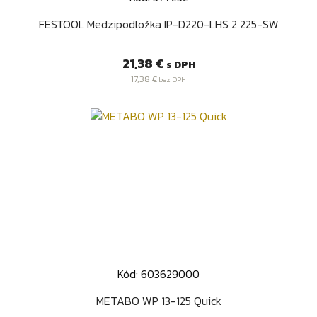
FESTOOL Medzipodložka IP-D220-LHS 2 225-SW
Cena
21,38 €
s DPH
17,38 €
bez DPH
Kód: 603629000
METABO WP 13-125 Quick