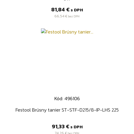
Cena
81,84 €
s DPH
66,54 €
bez DPH
Kód: 496106
Festool Brúsny tanier ST-STF-D215/8-IP-LHS 225
Cena
91,33 €
s DPH
74,26 €
bez DPH