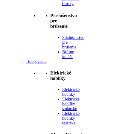
brúsky
Príslušenstvo
pre
brúsenie
Príslušenstvo
pre
brúsenie
Brúsne
kotúče
Hobľovanie
Elektrické
hoblíky
Elektrické
hoblíky
Elektrické
hoblíky
stolárske
Elektrické
hoblíky
tesárske