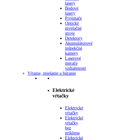
lasery
Bodové
lasery
Prijímače
Optické
nivelačné
stroje
Detektory
Akumulátorové
inšpekčné
kamery
Laserové
merače
vzdialenosti
Vŕtanie, miešanie a búranie
Elektrické
vŕtačky
Elektrické
vŕtačky
Elektrické
vŕtačky
bez
príklepu
Elektrické