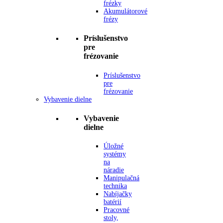
frézky
Akumulátorové
frézy
Príslušenstvo
pre
frézovanie
Príslušenstvo
pre
frézovanie
Vybavenie dielne
Vybavenie
dielne
Úložné
systémy
na
náradie
Manipulačná
technika
Nabíjačky
batérií
Pracovné
stoly,