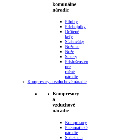
komunálne
náradie
Pilníky
Priebojníky
Drôtené
kefy
Sťahováky
Nožnice
Nože
Sekery
Príslušenstvo
pre
ručné
náradie
Kompresory a vzduchové náradie
Kompresory
a
vzduchové
náradie
Kompresory
Pneumatické
náradie
Striekacia