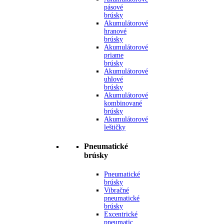
pásové
brúsky
Akumulátorové
hranové
brúsky
Akumulátorové
priame
brúsky
Akumulátorové
uhlové
brúsky
Akumulátorové
kombinované
brúsky
Akumulátorové
leštičky
Pneumatické
brúsky
Pneumatické
brúsky
Vibračné
pneumatické
brúsky
Excentrické
pneumatic