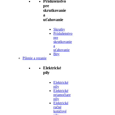
Príslušenstvo
pre
skrutkovanie
a
uťahovanie
Skrutky
Príslušenstvo
pre
skrutkovanie
a
uťahovanie
Bity
Pílenie a rezanie
Elektrické
píly
Elektrické
píly
Elektrické
priamočiare
píly
Elektrické
ručné
kotúčové