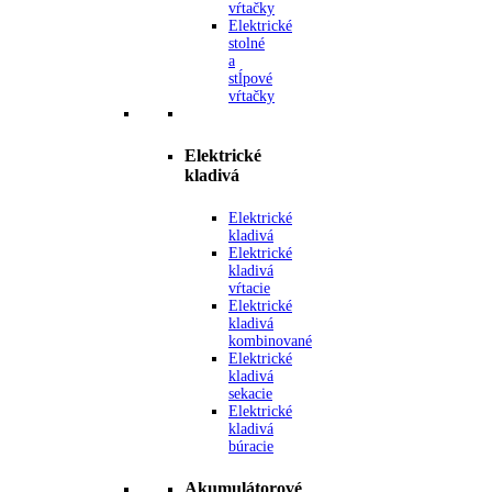
vŕtačky
Elektrické
stolné
a
stĺpové
vŕtačky
Elektrické
kladivá
Elektrické
kladivá
Elektrické
kladivá
vŕtacie
Elektrické
kladivá
kombinované
Elektrické
kladivá
sekacie
Elektrické
kladivá
búracie
Akumulátorové