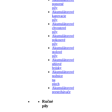
ponorné
píly
Akumulátorové
kapovacie
píly
Akumulátorové
chvostové
píly
Akumulátorové
pokosové
píly
Akumulátorové
stolové
píly
Akumulátorové
uhlové
brúsky
Akumulátorové
nožnice
na
plech
Akumulátorové
prestrihávače
Ručné
píly