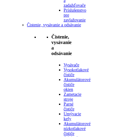
a
zadažďovače
Príslušenstvo
pre
zavlažovanie
Čistenie, vysávanie a odsávanie
Čistenie,
vysávanie
a
odsávanie
Vysávače
Vysokotlakové
čističe
Akumulátorové
čističe
okien
Zametacie
stroje
Parné
čističe
Umývacie
kefy
Akumulátorové
nízkotlakové
čističe