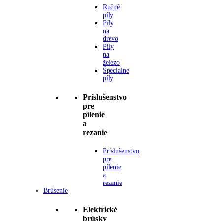
Ručné
píly
Píly
na
drevo
Píly
na
železo
Špecialne
píly
Príslušenstvo
pre
pílenie
a
rezanie
Príslušenstvo
pre
pílenie
a
rezanie
Brúsenie
Elektrické
brúsky