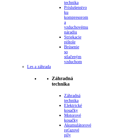
technika
Príslušenstvo
ku
kompresorom
a
vzduchovému
náradiu
Striekacie
pištole
Brúsenie
so
stlačeným
vzduchom
Les a záhrada
Záhradná
technika
Záhradná
technika
Elektrické
kosačky
Motorové
kosačky
Akumulátorové
reťazové
píly