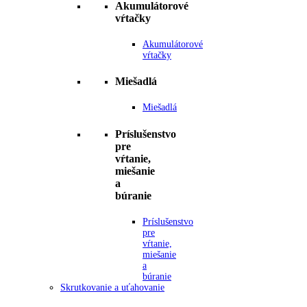
Akumulátorové
vŕtačky
Akumulátorové
vŕtačky
Miešadlá
Miešadlá
Príslušenstvo
pre
vŕtanie,
miešanie
a
búranie
Príslušenstvo
pre
vŕtanie,
miešanie
a
búranie
Skrutkovanie a uťahovanie