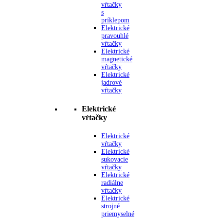
vŕtačky
s
príklepom
Elektrické
pravouhlé
vŕtačky
Elektrické
magnetické
vŕtačky
Elektrické
jadrové
vŕtačky
Elektrické
vŕtačky
Elektrické
vŕtačky
Elektrické
sukovacie
vŕtačky
Elektrické
radiálne
vŕtačky
Elektrické
strojné
priemyselné