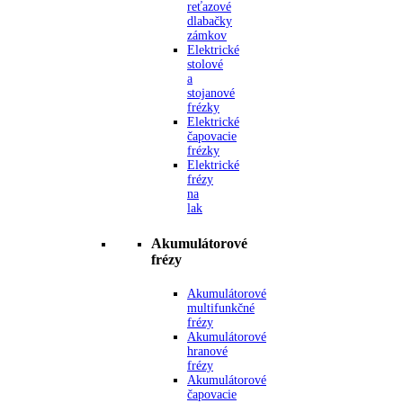
reťazové
dlabačky
zámkov
Elektrické
stolové
a
stojanové
frézky
Elektrické
čapovacie
frézky
Elektrické
frézy
na
lak
Akumulátorové
frézy
Akumulátorové
multifunkčné
frézy
Akumulátorové
hranové
frézy
Akumulátorové
čapovacie