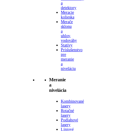
a
detektory
Meracie
kolieska
Merače
sklonu
a
uhlov,
vodováhy
Statívy
Príslušenstvo
pre
meranie
a
niveláciu
Meranie
a
nivelácia
Kombinované
lasery
Rotačné
lasery
Podlahové
lasery
Líniové