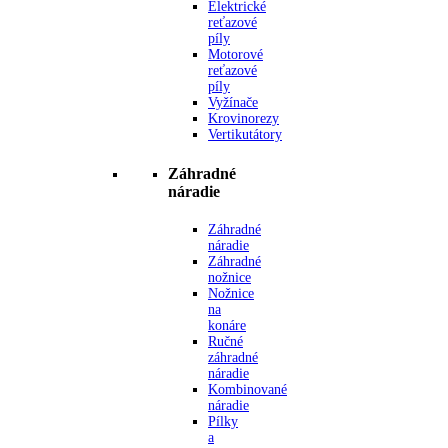
Elektrické
reťazové
píly
Motorové
reťazové
píly
Vyžínače
Krovinorezy
Vertikutátory
Záhradné
náradie
Záhradné
náradie
Záhradné
nožnice
Nožnice
na
konáre
Ručné
záhradné
náradie
Kombinované
náradie
Pílky
a