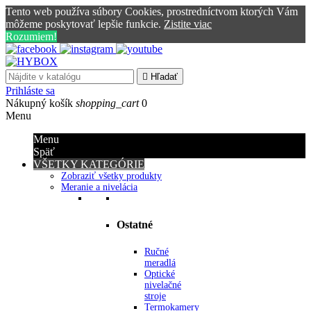
Tento web používa súbory Cookies, prostredníctvom ktorých Vám
môžeme poskytovať lepšie funkcie.
Zistite viac
Rozumiem!

Hľadať
Prihláste sa
Nákupný košík
shopping_cart
0
Menu
Menu
Späť
VŠETKY KATEGÓRIE
Zobraziť všetky produkty
Meranie a nivelácia
Ostatné
Ručné
meradlá
Optické
nivelačné
stroje
Termokamery