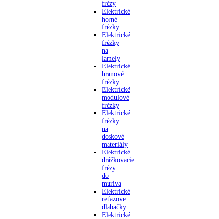
frézy
Elektrické
horné
frézky
Elektrické
frézky
na
lamely
Elektrické
hranové
frézky
Elektrické
modulové
frézky
Elektrické
frézky
na
doskové
materiály
Elektrické
drážkovacie
frézy
do
muriva
Elektrické
reťazové
dlabačky
Elektrické