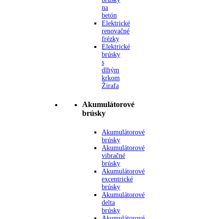
na
betón
Elektrické
renovačné
frézky
Elektrické
brúsky
s
dlhým
krkom
Žirafa
Akumulátorové
brúsky
Akumulátorové
brúsky
Akumulátorové
vibračné
brúsky
Akumulátorové
excentrické
brúsky
Akumulátorové
delta
brúsky
Akumulátorové