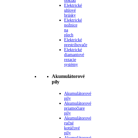
obklad
Elektrické
uhlové
brúsky
Elektrické
nožnice
na
plech
Elektrické
prestrihovače
Elektrické
diamantové
rezacie
systémy
Akumulátorové
píly
Akumulátorové
píly
Akumulátorové
priamočiare
píly
Akumulátorové
ručné
kotúčové
píly
Akumulátorové