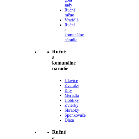
gola
sady
Ručné
račne
Vratidlá
Ručné
a
komunálne
náradie
Ručné
a
komunálne
náradie
Hlavice
Zveráky
Bity
Meradlá
Hoblíky
Zvierky
Škrabky
Sponkovače
Dláta
Ručné
a