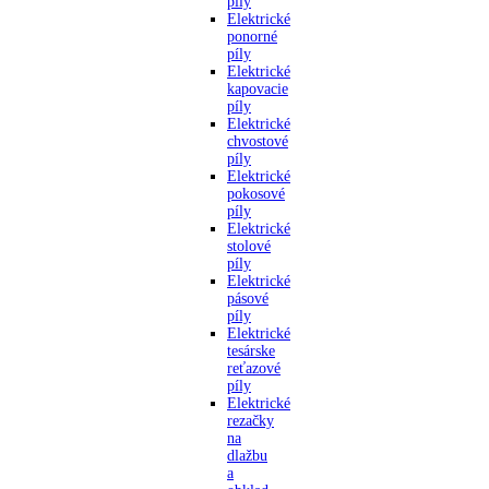
píly
Elektrické
ponorné
píly
Elektrické
kapovacie
píly
Elektrické
chvostové
píly
Elektrické
pokosové
píly
Elektrické
stolové
píly
Elektrické
pásové
píly
Elektrické
tesárske
reťazové
píly
Elektrické
rezačky
na
dlažbu
a