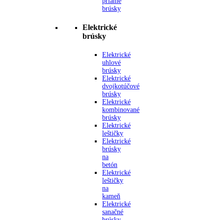
priame
brúsky
Elektrické
brúsky
Elektrické
uhlové
brúsky
Elektrické
dvojkotúčové
brúsky
Elektrické
kombinované
brúsky
Elektrické
leštičky
Elektrické
brúsky
na
betón
Elektrické
leštičky
na
kameň
Elektrické
sanačné
brúsky