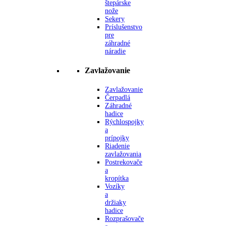
štepárske
nože
Sekery
Príslušenstvo
pre
záhradné
náradie
Zavlažovanie
Zavlažovanie
Čerpadlá
Záhradné
hadice
Rýchlospojky
a
prípojky
Riadenie
zavlažovania
Postrekovače
a
kropítka
Vozíky
a
držiaky
hadice
Rozprašovače