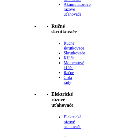
Akumulátorové
rázové
uťahováče
Ručné
skrutkovače
Ručné
skrutkovače
Skrutkovače
Kľúče
Momentové
kľúče
Račne
Gola
sady
Elektrické
rázové
uťahovače
Elektrické
rázové
uťahovače