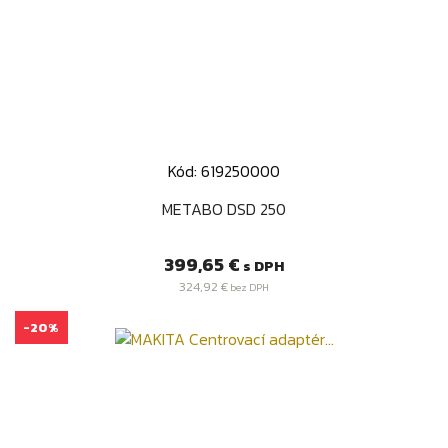
Kód: 619250000
METABO DSD 250
Cena
399,65 €
s DPH
324,92 €
bez DPH
-20%