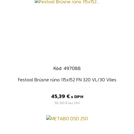
Kód: 497088
Festool Brúsne rúno 115x152 FN 320 VL/30 Vlies
Cena
45,39 €
s DPH
36,90 €
bez DPH