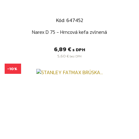
Kód: 647452
Narex D 75 - Hrncová kefa zvlnená
Cena
6,89 €
s DPH
5,60 €
bez DPH
-10%