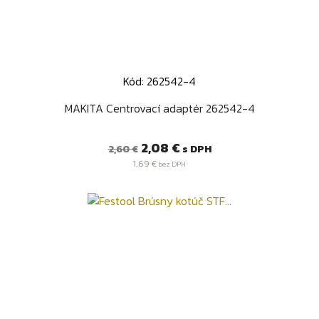
Kód: 262542-4
MAKITA Centrovací adaptér 262542-4
Bežná
Cena
2,08 €
s DPH
2,60 €
cena
1,69 €
bez DPH