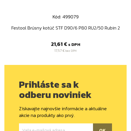
Kód: 499079
Festool Brúsny kotúč STF D90/6 P80 RU2/50 Rubin 2
Cena
21,61 €
s DPH
17,57 €
bez DPH
Prihláste sa k
odberu noviniek
Získavajte najnovšie informácie a aktuálne
akcie na produkty ako prvý.