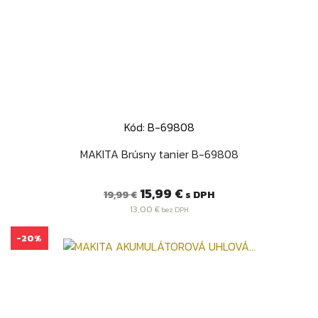
Kód: B-69808
MAKITA Brúsny tanier B-69808
Bežná
Cena
15,99 €
s DPH
19,99 €
cena
13,00 €
bez DPH
-20%