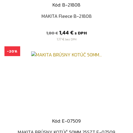
Kód: B-21808
MAKITA Fleece B-21808
Bežná
Cena
1,44 €
s DPH
1,80 €
cena
1,17 €
bez DPH
-20%
Kód: E-07509
MAKITA BRÚSNY KOTÚČ 50MM 25SZT E-07509