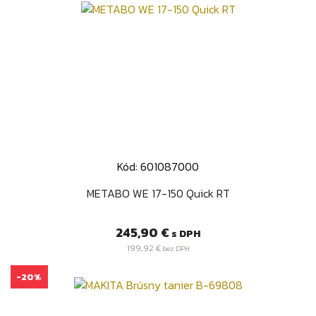
Kód: 601087000
METABO WE 17-150 Quick RT
Cena
245,90 €
s DPH
199,92 €
bez DPH
-20%