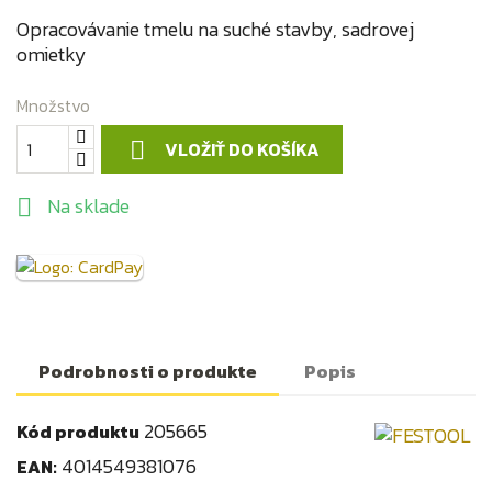
Opracovávanie tmelu na suché stavby, sadrovej
omietky
Množstvo
VLOŽIŤ DO KOŠÍKA

Na sklade

Podrobnosti o produkte
Popis
205665
Kód produktu
4014549381076
EAN: