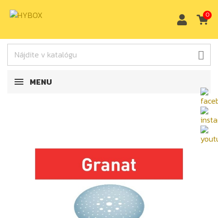
0

MENU