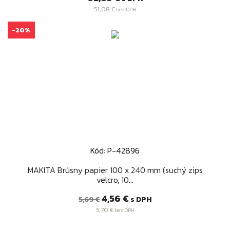
51,08 €
bez DPH
-20%
Kód: P-42896
MAKITA Brúsny papier 100 x 240 mm (suchý zips
velcro, 10...
Bežná
Cena
4,56 €
s DPH
5,69 €
cena
3,70 €
bez DPH