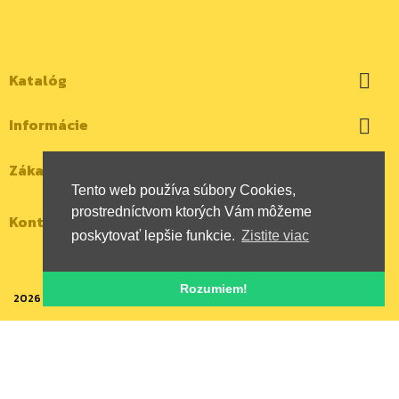
Katalóg

Informácie

Zákaznícky účet

Tento web používa súbory Cookies,
prostredníctvom ktorých Vám môžeme
Kontaktujte nás
poskytovať lepšie funkcie.
Zistite viac
Rozumiem!
2026 | Všetky autorské práva vyhradené | HYBOX Slovakia, s.r.o.