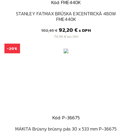
Kód: FME440K
STANLEY FATMAX BRÚSKA EXCENTRICKÁ 480W
FME440K
Bežná
Cena
92,20 €
s DPH
102,45 €
cena
74,96 €
bez DPH
-20%
Kód: P-36675
MAKITA Brúsny brúsny pás 30 x 533 mm P-36675