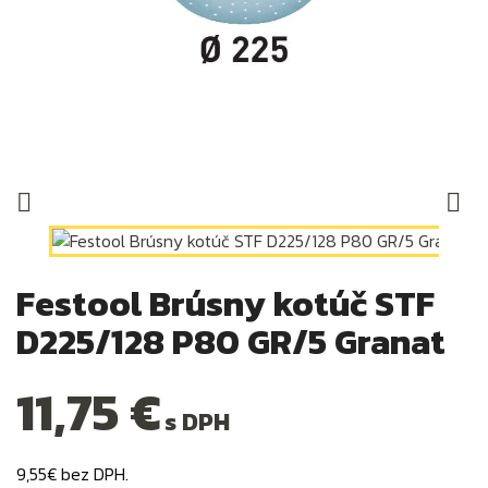


Festool Brúsny kotúč STF
D225/128 P80 GR/5 Granat
11,75 €
s DPH
9,55€ bez DPH.