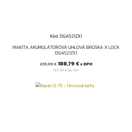
Kód: DGA521ZX1
MAKITA AKUMULÁTOROVÁ UHLOVÁ BRÚSKA X LOCK
DGA521ZX1
Bežná
Cena
188,79 €
s DPH
235,99 €
cena
153,49 €
bez DPH