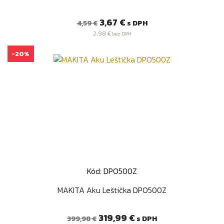
Bežná
Cena
3,67 €
s DPH
4,59 €
cena
2,98 €
bez DPH
-20%
Kód: DPO500Z
MAKITA Aku Leštička DPO500Z
Bežná
Cena
319,99 €
s DPH
399,98 €