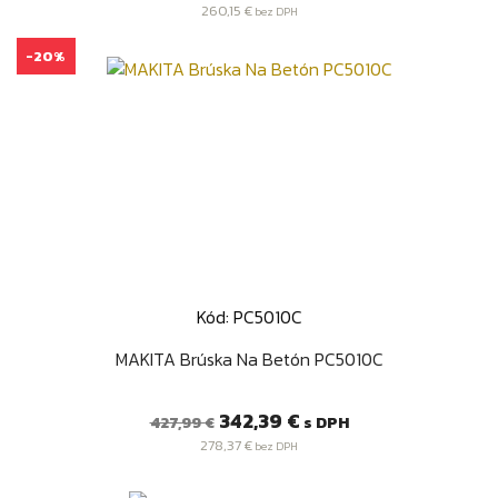
cena
260,15 €
bez DPH
-20%
Kód: PC5010C
MAKITA Brúska Na Betón PC5010C
Bežná
Cena
342,39 €
s DPH
427,99 €
cena
278,37 €
bez DPH