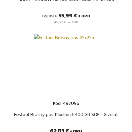
Bežná
Cena
55,99 €
s DPH
69,99 €
cena
45,52 €
bez DPH
Kód: 497096
Festool Brúsny pás 115x25m P400 GR SOFT Granat
Cena
62,83 €
s DPH