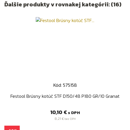
Ďalšie produkty v rovnakej kategórii: (16)
Kód: 575158
Festool Brúsny kotúč STF D150/48 P180 GR/10 Granat
Cena
10,10 €
s DPH
8,21 €
bez DPH