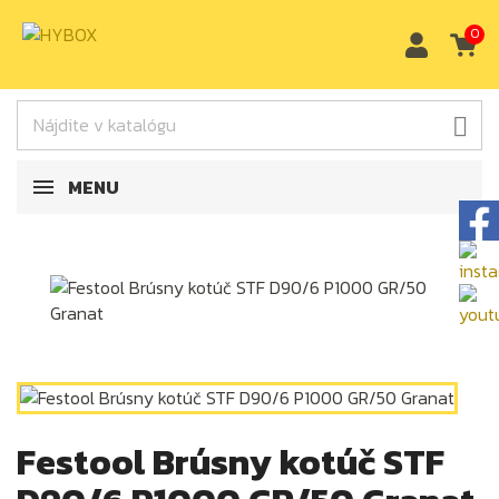
0

MENU
Festool Brúsny kotúč STF