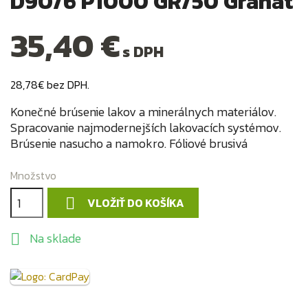
D90/6 P1000 GR/50 Granat
35,40 €
s DPH
28,78€ bez DPH.
Konečné brúsenie lakov a minerálnych materiálov.
Spracovanie najmodernejších lakovacích systémov.
Brúsenie nasucho a namokro. Fóliové brusivá
Množstvo
VLOŽIŤ DO KOŠÍKA

Na sklade
