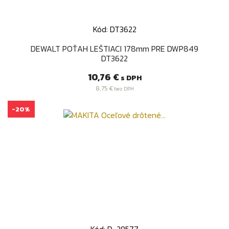
Kód: DT3622
DEWALT POŤAH LEŠTIACI 178mm PRE DWP849
DT3622
Cena
10,76 €
s DPH
8,75 €
bez DPH
-20%
Kód: D-29577