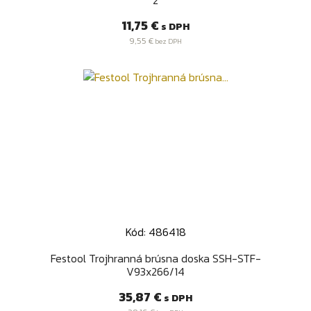
Cena
11,75 €
s DPH
9,55 €
bez DPH
Kód: 486418
Festool Trojhranná brúsna doska SSH-STF-
V93x266/14
Cena
35,87 €
s DPH