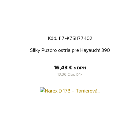
Kód: 117-KZSI177402
Silky Puzdro ostria pre Hayauchi 390
Cena
16,43 €
s DPH
13,36 €
bez DPH