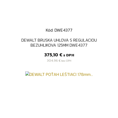
Kód: DWE4377
DEWALT BRUSKA UHLOVA S REGULACIOU
BEZUHLIKOVA 125MM DWE4377
Cena
375,10 €
s DPH
304,96 €
bez DPH