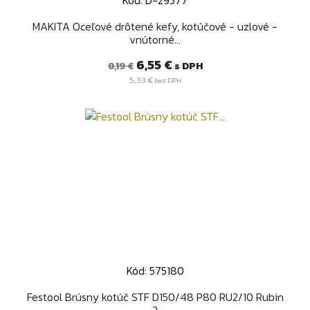
MAKITA Oceľové drôtené kefy, kotúčové - uzlové -
vnútorné...
Bežná
Cena
6,55 €
s DPH
8,19 €
cena
5,33 €
bez DPH
Kód: 575180
Festool Brúsny kotúč STF D150/48 P80 RU2/10 Rubin
2