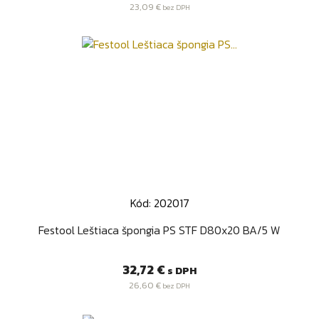
23,09 €
bez DPH
Kód: 202017
Festool Leštiaca špongia PS STF D80x20 BA/5 W
Cena
32,72 €
s DPH
26,60 €
bez DPH