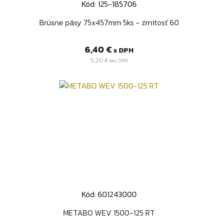
Kód: 125-185706
Brúsne pásy 75x457mm 5ks - zrnitosť 60
Cena
6,40 €
s DPH
5,20 €
bez DPH
Kód: 601243000
METABO WEV 1500-125 RT