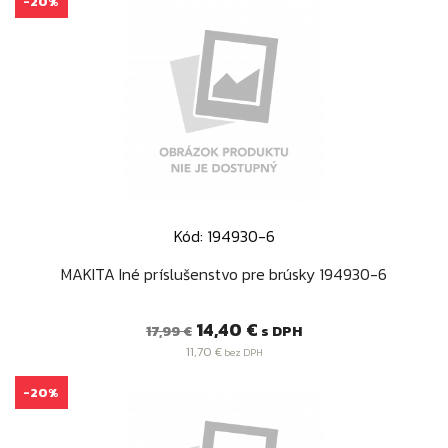
-20%
Kód: 194930-6
MAKITA Iné príslušenstvo pre brúsky 194930-6
Bežná
Cena
14,40 €
s DPH
17,99 €
cena
11,70 €
bez DPH
-20%