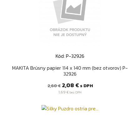
Kód: P-32926
MAKITA Brúsny papier 114 x 140 mm (bez otvorov) P-
32926
Bežná
Cena
2,08 €
s DPH
2,60 €
cena
1,69 €
bez DPH