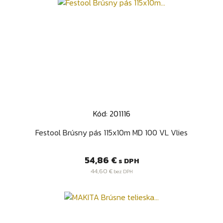
Kód: 201116
Festool Brúsny pás 115x10m MD 100 VL Vlies
Cena
54,86 €
s DPH
44,60 €
bez DPH