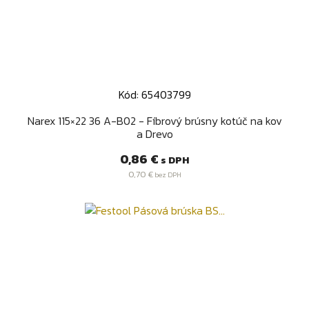
Kód: 65403799
Narex 115×22 36 A-B02 - Fíbrový brúsny kotúč na kov
a Drevo
Cena
0,86 €
s DPH
0,70 €
bez DPH