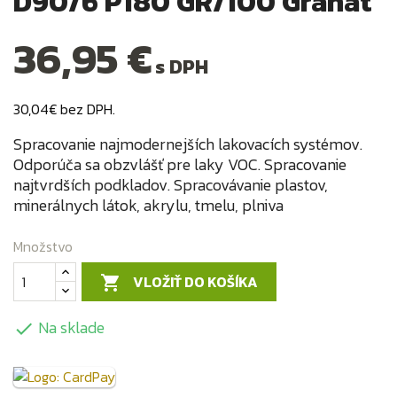
D90/6 P180 GR/100 Granat
36,95 €
s DPH
30,04€ bez DPH.
Spracovanie najmodernejších lakovacích systémov.
Odporúča sa obzvlášť pre laky VOC. Spracovanie
najtvrdších podkladov. Spracovávanie plastov,
minerálnych látok, akrylu, tmelu, plniva
Množstvo
VLOŽIŤ DO KOŠÍKA

Na sklade
