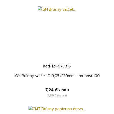
Kód: 121-575816
IGM Brúsny valček D19,05x230mm - hrubosť 100
Cena
7,24 €
s DPH
5,89 €
bez DPH