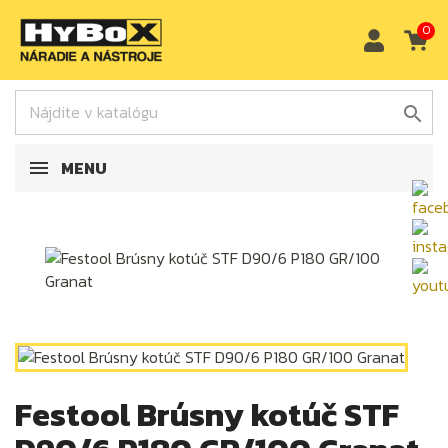
0

MENU
Festool Brúsny kotúč STF