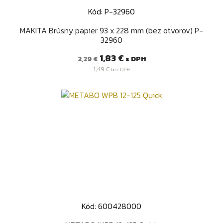
Kód: P-32960
MAKITA Brúsny papier 93 x 228 mm (bez otvorov) P-
32960
Bežná
Cena
1,83 €
s DPH
2,29 €
cena
1,49 €
bez DPH
Kód: 600428000