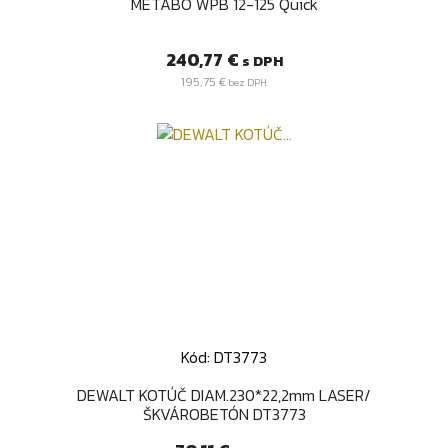
METABO WPB 12-125 Quick
Cena
240,77 €
s DPH
195,75 €
bez DPH
Kód: DT3773
DEWALT KOTÚČ DIAM.230*22,2mm LASER/
ŠKVÁROBETÓN DT3773