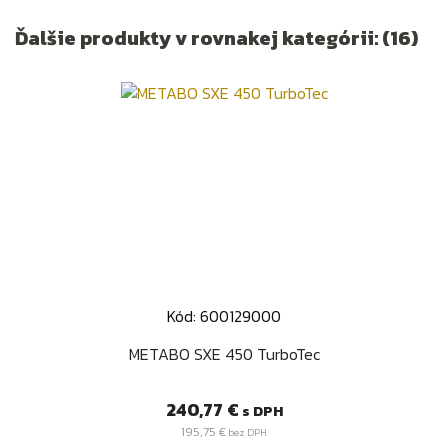
Ďalšie produkty v rovnakej kategórii: (16)
Kód: 600129000
METABO SXE 450 TurboTec
Cena
240,77 €
s DPH
195,75 €
bez DPH