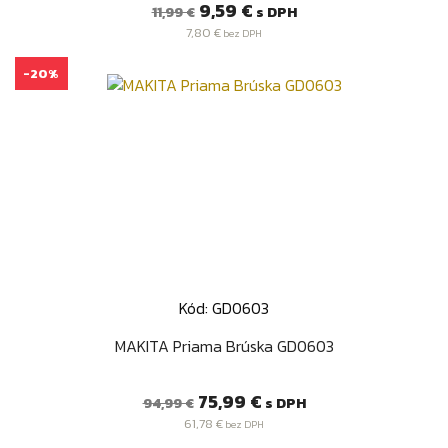
Bežná
Cena
9,59 €
s DPH
11,99 €
cena
7,80 €
bez DPH
-20%
Kód: GD0603
MAKITA Priama Brúska GD0603
Bežná
Cena
75,99 €
s DPH
94,99 €
cena
61,78 €
bez DPH