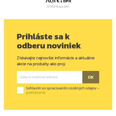
Cena
70,11 €
s DPH
57,00 €
bez DPH
Prihláste sa k
odberu noviniek
Získavajte najnovšie informácie a aktuálne
akcie na produkty ako prvý.
Súhlasím so spracovaním osobných údajov -
prehlásenie