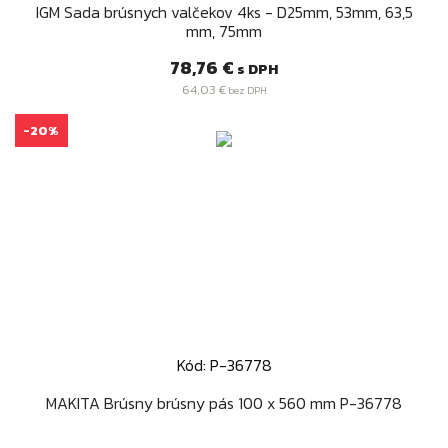
IGM Sada brúsnych valčekov 4ks - D25mm, 53mm, 63,5
mm, 75mm
Cena
78,76 €
s DPH
64,03 €
bez DPH
-20%
Kód: P-36778
MAKITA Brúsny brúsny pás 100 x 560 mm P-36778