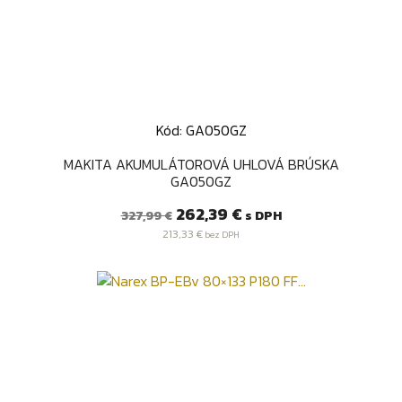
Kód: GA050GZ
MAKITA AKUMULÁTOROVÁ UHLOVÁ BRÚSKA
GA050GZ
Bežná
Cena
262,39 €
s DPH
327,99 €
cena
213,33 €
bez DPH