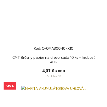
Kód: C-OMA30040-X10
CMT Brúsny papier na drevo, sada 10 ks - hrubosť
40G
Cena
4,37 €
s DPH
3,55 €
bez DPH
-20%