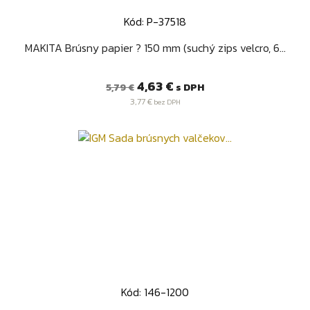
Kód: P-37518
MAKITA Brúsny papier ? 150 mm (suchý zips velcro, 6...
Bežná
Cena
4,63 €
s DPH
5,79 €
cena
3,77 €
bez DPH
Kód: 146-1200