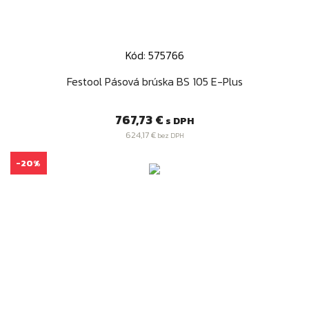
Kód: 575766
Festool Pásová brúska BS 105 E-Plus
Cena
767,73 €
s DPH
624,17 €
bez DPH
-20%