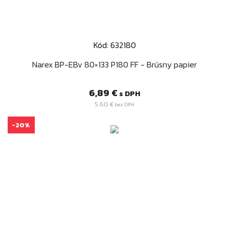
Kód: 632180
Narex BP-EBv 80×133 P180 FF - Brúsny papier
Cena
6,89 €
s DPH
5,60 €
bez DPH
-20%