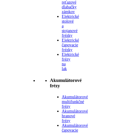
reťazové
dlabačky
zámkov
Elektrické
stolové
a
stojanové
frézky
Elektrické
čapovacie
frézky
Elektrické
frézy
na
lak
Akumulátorové
frézy
Akumulátorové
multifunkčné
frézy
Akumulátorové
hranové
frézy
Akumulátorové
čapovacie