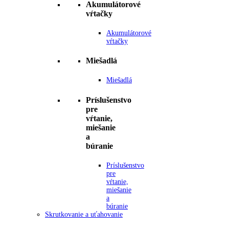
Akumulátorové
vŕtačky
Akumulátorové
vŕtačky
Miešadlá
Miešadlá
Príslušenstvo
pre
vŕtanie,
miešanie
a
búranie
Príslušenstvo
pre
vŕtanie,
miešanie
a
búranie
Skrutkovanie a uťahovanie