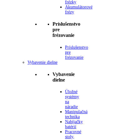
frézky
Akumulátorové
frézy
Príslušenstvo
pre
frézovanie
Príslušenstvo
pre
frézovanie
Vybavenie dielne
Vybavenie
dielne
Úložné
systémy
na
náradie
Manipulačná
technika
Nabíjačky
batérií
Pracovné
stoly,