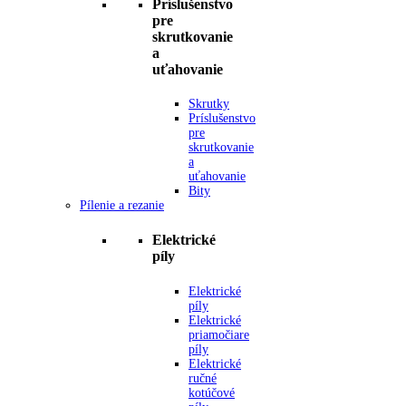
Príslušenstvo
pre
skrutkovanie
a
uťahovanie
Skrutky
Príslušenstvo
pre
skrutkovanie
a
uťahovanie
Bity
Pílenie a rezanie
Elektrické
píly
Elektrické
píly
Elektrické
priamočiare
píly
Elektrické
ručné
kotúčové