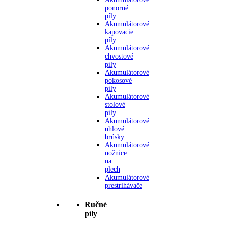
ponorné
píly
Akumulátorové
kapovacie
píly
Akumulátorové
chvostové
píly
Akumulátorové
pokosové
píly
Akumulátorové
stolové
píly
Akumulátorové
uhlové
brúsky
Akumulátorové
nožnice
na
plech
Akumulátorové
prestrihávače
Ručné
píly