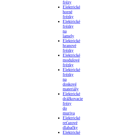
frézy
Elektrické
horné
frézky
Elektrické
frézky
na
lamely
Elektrické
hranové
frézky
Elektrické
modulové
frézky
Elektrické
frézky
na
doskové
materiály
Elektrické
drážkovacie
frézy
do
muriva
Elektrické
reťazové
dlabačky
Elektrické