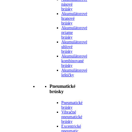
pásové
brúsky
Akumulátorové
hranové
brúsky
Akumulátorové
priame
brúsky
Akumulátorové
uhlové
brúsky
Akumulátorové
kombinované
brúsky
Akumulátorové
leštičky
Pneumatické
brúsky
Pneumatické
brúsky
Vibračné
pneumatické
brúsky
Excentrické
pneumatic