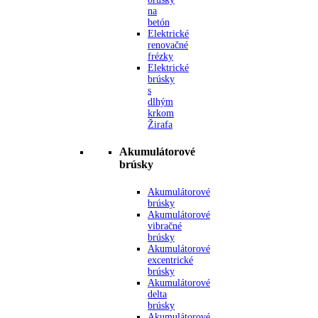
na
betón
Elektrické
renovačné
frézky
Elektrické
brúsky
s
dlhým
krkom
Žirafa
Akumulátorové
brúsky
Akumulátorové
brúsky
Akumulátorové
vibračné
brúsky
Akumulátorové
excentrické
brúsky
Akumulátorové
delta
brúsky
Akumulátorové