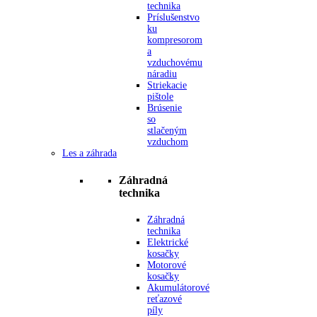
technika
Príslušenstvo
ku
kompresorom
a
vzduchovému
náradiu
Striekacie
pištole
Brúsenie
so
stlačeným
vzduchom
Les a záhrada
Záhradná
technika
Záhradná
technika
Elektrické
kosačky
Motorové
kosačky
Akumulátorové
reťazové
píly