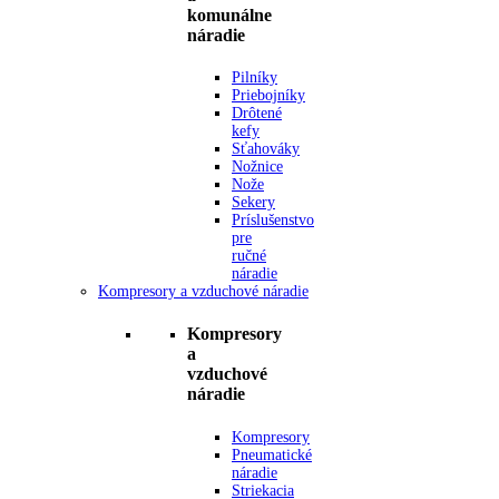
komunálne
náradie
Pilníky
Priebojníky
Drôtené
kefy
Sťahováky
Nožnice
Nože
Sekery
Príslušenstvo
pre
ručné
náradie
Kompresory a vzduchové náradie
Kompresory
a
vzduchové
náradie
Kompresory
Pneumatické
náradie
Striekacia