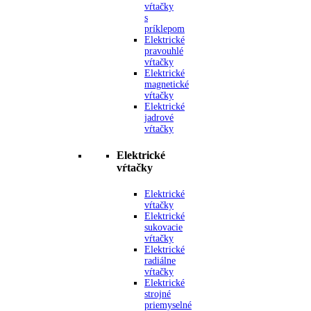
vŕtačky
s
príklepom
Elektrické
pravouhlé
vŕtačky
Elektrické
magnetické
vŕtačky
Elektrické
jadrové
vŕtačky
Elektrické
vŕtačky
Elektrické
vŕtačky
Elektrické
sukovacie
vŕtačky
Elektrické
radiálne
vŕtačky
Elektrické
strojné
priemyselné