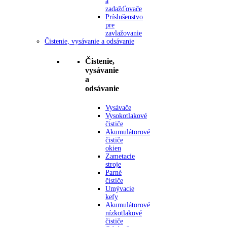
a
zadažďovače
Príslušenstvo
pre
zavlažovanie
Čistenie, vysávanie a odsávanie
Čistenie,
vysávanie
a
odsávanie
Vysávače
Vysokotlakové
čističe
Akumulátorové
čističe
okien
Zametacie
stroje
Parné
čističe
Umývacie
kefy
Akumulátorové
nízkotlakové
čističe