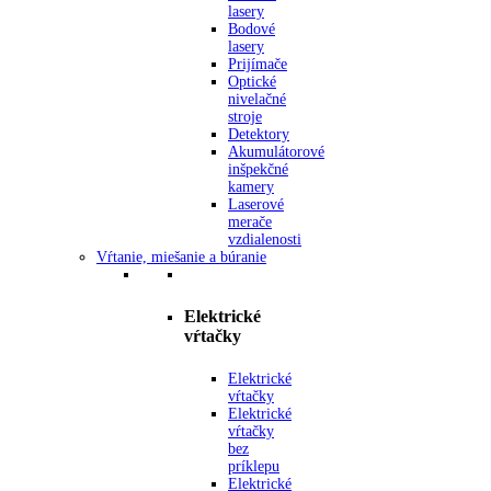
lasery
Bodové
lasery
Prijímače
Optické
nivelačné
stroje
Detektory
Akumulátorové
inšpekčné
kamery
Laserové
merače
vzdialenosti
Vŕtanie, miešanie a búranie
Elektrické
vŕtačky
Elektrické
vŕtačky
Elektrické
vŕtačky
bez
príklepu
Elektrické