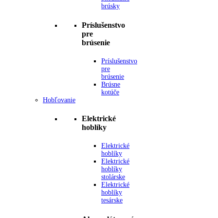
brúsky
Príslušenstvo
pre
brúsenie
Príslušenstvo
pre
brúsenie
Brúsne
kotúče
Hobľovanie
Elektrické
hoblíky
Elektrické
hoblíky
Elektrické
hoblíky
stolárske
Elektrické
hoblíky
tesárske