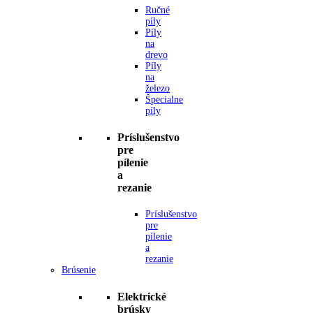
Ručné
píly
Píly
na
drevo
Píly
na
železo
Špecialne
píly
Príslušenstvo
pre
pílenie
a
rezanie
Príslušenstvo
pre
pílenie
a
rezanie
Brúsenie
Elektrické
brúsky