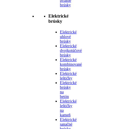
priame
brúsky
Elektrické
brúsky
Elektrické
uhlové
brúsky
Elektrické
dvojkotúčové
brúsky
Elektrické
kombinované
brúsky
Elektrické
leštičky
Elektrické
brúsky
na
betón
Elektrické
leštičky
na
kameň
Elektrické
sanačné
brúsky