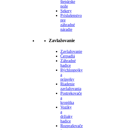
štepárske
nože
Sekery
Príslušenstvo
pre
záhradné
náradie
Zavlažovanie
Zavlažovanie
Čerpadlá
Záhradné
hadice
Rýchlospojky
a
prípojky
Riadenie
zavlažovania
Postrekovače
a
kropítka
Vozíky
a
držiaky
hadice
Rozprašovače