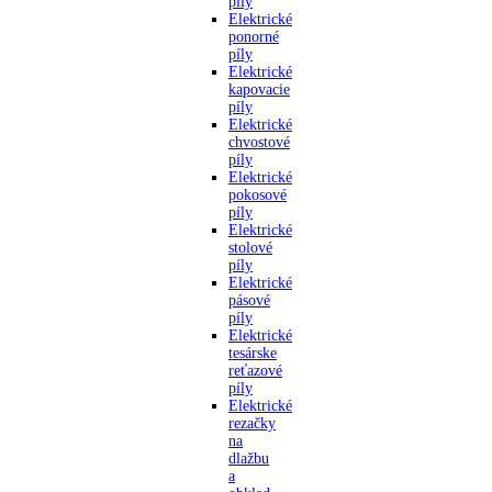
píly
Elektrické
ponorné
píly
Elektrické
kapovacie
píly
Elektrické
chvostové
píly
Elektrické
pokosové
píly
Elektrické
stolové
píly
Elektrické
pásové
píly
Elektrické
tesárske
reťazové
píly
Elektrické
rezačky
na
dlažbu
a