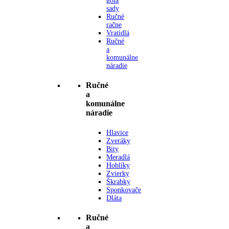
gola
sady
Ručné
račne
Vratidlá
Ručné
a
komunálne
náradie
Ručné
a
komunálne
náradie
Hlavice
Zveráky
Bity
Meradlá
Hoblíky
Zvierky
Škrabky
Sponkovače
Dláta
Ručné
a