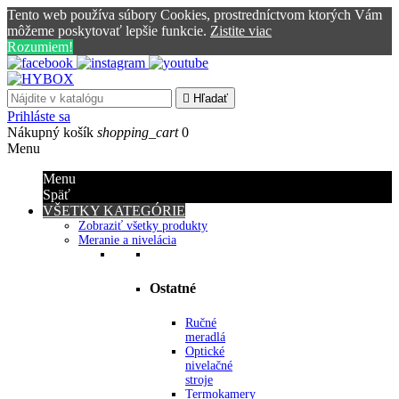
Tento web používa súbory Cookies, prostredníctvom ktorých Vám
môžeme poskytovať lepšie funkcie.
Zistite viac
Rozumiem!

Hľadať
Prihláste sa
Nákupný košík
shopping_cart
0
Menu
Menu
Späť
VŠETKY KATEGÓRIE
Zobraziť všetky produkty
Meranie a nivelácia
Ostatné
Ručné
meradlá
Optické
nivelačné
stroje
Termokamery