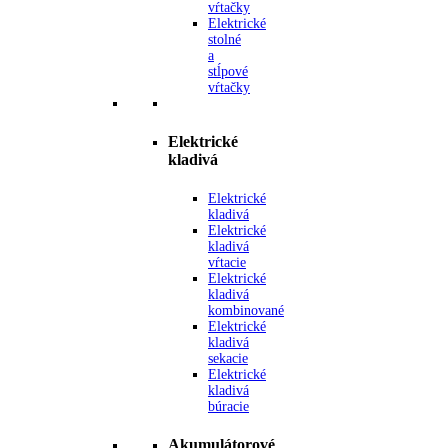
vŕtačky
Elektrické
stolné
a
stĺpové
vŕtačky
Elektrické
kladivá
Elektrické
kladivá
Elektrické
kladivá
vŕtacie
Elektrické
kladivá
kombinované
Elektrické
kladivá
sekacie
Elektrické
kladivá
búracie
Akumulátorové