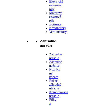
Elektrické
reťazové
píly
Motorové
reťazové
píly
Vyžínače
Krovinorezy
Vertikutátory
Záhradné
náradie
Záhradné
náradie
Záhradné
nožnice
Nožnice
na
konáre
Ručné
záhradné
náradie
Kombinované
náradie
Pílky
a