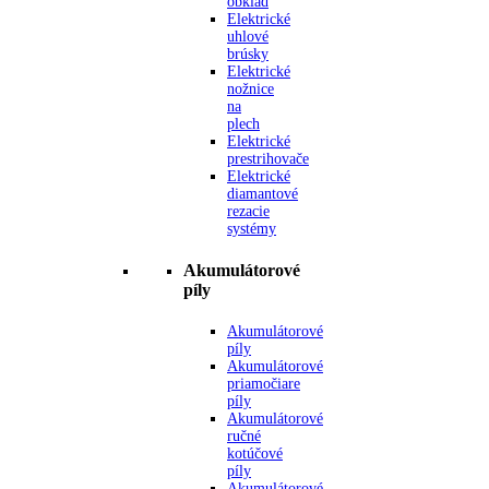
obklad
Elektrické
uhlové
brúsky
Elektrické
nožnice
na
plech
Elektrické
prestrihovače
Elektrické
diamantové
rezacie
systémy
Akumulátorové
píly
Akumulátorové
píly
Akumulátorové
priamočiare
píly
Akumulátorové
ručné
kotúčové
píly
Akumulátorové