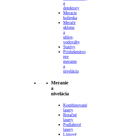
a
detektory
Meracie
kolieska
Merače
sklonu
a
uhlov,
vodováhy
Statívy
Príslušenstvo
pre
meranie
a
niveláciu
Meranie
a
nivelácia
Kombinované
lasery
Rotačné
lasery
Podlahové
lasery
Líniové