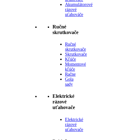
Akumulátorové
rázové
uťahováče
Ručné
skrutkovače
Ručné
skrutkovače
Skrutkovače
Kľúče
Momentové
kľúče
Račne
Gola
sady
Elektrické
rázové
uťahovače
Elektrické
rázové
uťahovače