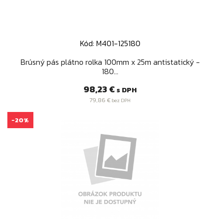
Kód: M401-125180
Brúsný pás plátno rolka 100mm x 25m antistatický -
180...
Cena
98,23 €
s DPH
79,86 €
bez DPH
-20%