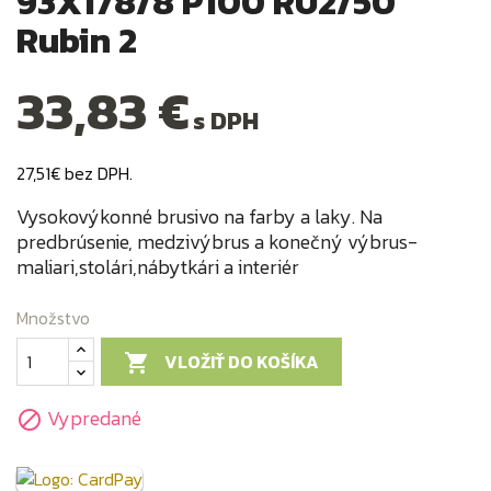
93X178/8 P100 RU2/50
Rubin 2
33,83 €
s DPH
27,51€ bez DPH.
Vysokovýkonné brusivo na farby a laky. Na
predbrúsenie, medzivýbrus a konečný výbrus-
maliari,stolári,nábytkári a interiér
Množstvo
VLOŽIŤ DO KOŠÍKA

Vypredané
