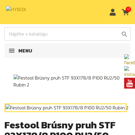
0

MENU
Festool Brúsny pruh STF