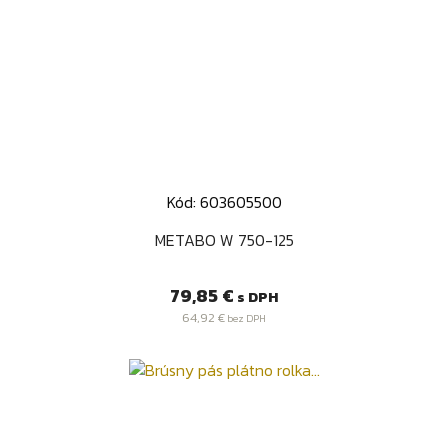
Kód: 603605500
METABO W 750-125
Cena
79,85 €
s DPH
64,92 €
bez DPH