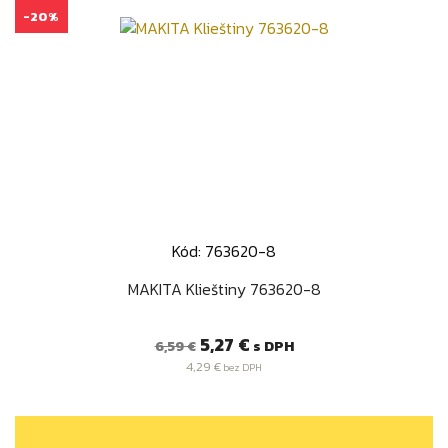
-20%
Kód: 763620-8
MAKITA Klieštiny 763620-8
Bežná
Cena
5,27 €
s DPH
6,59 €
cena
4,29 €
bez DPH