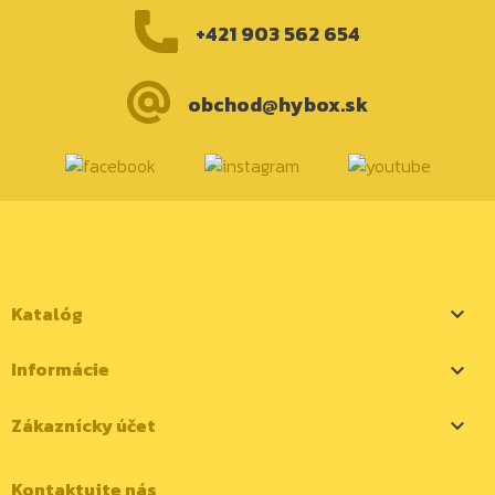
+421 903 562 654
obchod@hybox.sk
Katalóg

Informácie

Zákaznícky účet

Kontaktujte nás