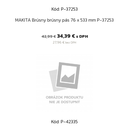
Kód: P-37253
MAKITA Brúsny brúsny pás 76 x 533 mm P-37253
Bežná
Cena
34,39 €
s DPH
42,99 €
cena
27,96 €
bez DPH
Kód: P-42335