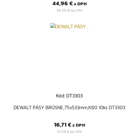
Cena
44,96 €
s DPH
36,56 €
bez DPH
Kód: DT3303
DEWALT PÁSY BRÚSNE,75x533mm,K80 10ks DT3303
Cena
16,71 €
s DPH
13,58 €
bez DPH