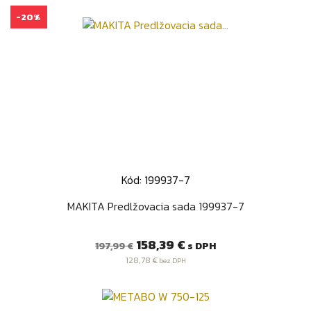
-20%
Kód: 199937-7
MAKITA Predlžovacia sada 199937-7
Bežná
Cena
158,39 €
s DPH
197,99 €
cena
128,78 €
bez DPH