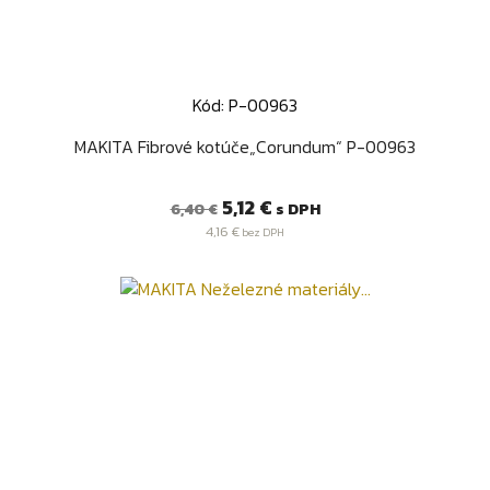
Kód: P-00963
MAKITA Fibrové kotúče„Corundum“ P-00963
Bežná
Cena
5,12 €
s DPH
6,40 €
cena
4,16 €
bez DPH