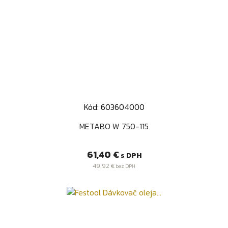
Kód: 603604000
METABO W 750-115
Cena
61,40 €
s DPH
49,92 €
bez DPH