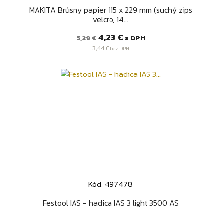
MAKITA Brúsny papier 115 x 229 mm (suchý zips
velcro, 14...
Bežná
Cena
4,23 €
s DPH
5,29 €
cena
3,44 €
bez DPH
Kód: 497478
Festool IAS - hadica IAS 3 light 3500 AS