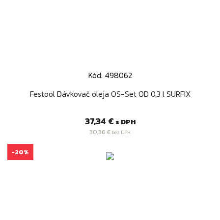
Kód: 498062
Festool Dávkovač oleja OS-Set OD 0,3 l SURFIX
Cena
37,34 €
s DPH
30,36 €
bez DPH
-20%