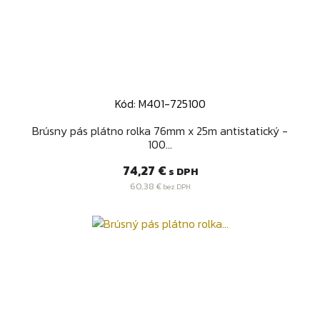
Kód: M401-725100
Brúsny pás plátno rolka 76mm x 25m antistatický -
100...
Cena
74,27 €
s DPH
60,38 €
bez DPH