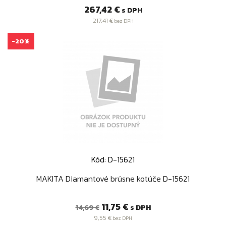
Cena
267,42 €
s DPH
217,41 €
bez DPH
-20%
Kód: D-15621
MAKITA Diamantové brúsne kotúče D-15621
Bežná
Cena
11,75 €
s DPH
14,69 €
cena
9,55 €
bez DPH