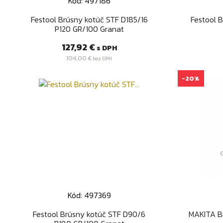
Kód: 497186
Rýchly náhľad

Festool Brúsny kotúč STF D185/16
Festool 
P120 GR/100 Granat
Cena
127,92 €
s DPH
104,00 €
bez DPH
-20%
Kód: 497369
Rýchly náhľad

Festool Brúsny kotúč STF D90/6
MAKITA Br