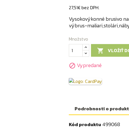
27,51€ bez DPH.
Vysokovýkonné brusivo na 
výbrus-maliari,stolári,náby
Množstvo
VLOŽIŤ D

Vypredané

Podrobnosti o produk
499068
Kód produktu