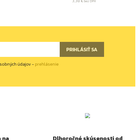
cena
3,38 €
bez DPH
osobných údajov -
prehlásenie
a na
Dlhoročné skúsenosti od