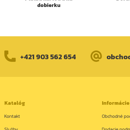
dobierku
+421 903 562 654
obcho
Katalóg
Informácie
Kontakt
Obchodné po
Služby
Dodacie pod