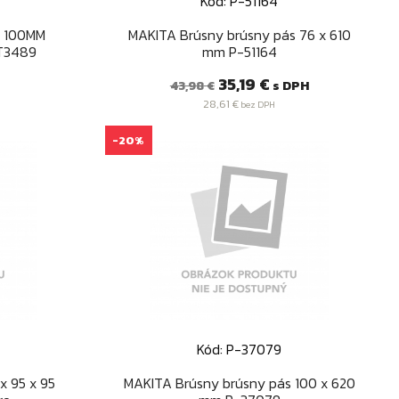
Kód: P-51164
d
Rýchly náhľad

 100MM
MAKITA Brúsny brúsny pás 76 x 610
T3489
mm P-51164
Bežná
Cena
35,19 €
s DPH
43,98 €
cena
28,61 €
bez DPH
-20%
Kód: P-37079
d
Rýchly náhľad

x 95 x 95
MAKITA Brúsny brúsny pás 100 x 620