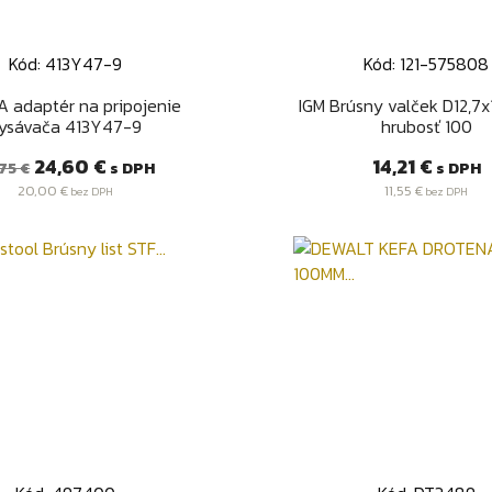
Kód: 413Y47-9
Kód: 121-575808
Rýchly náhľad
Rýchly náhľa


 adaptér na pripojenie
IGM Brúsny valček D12,7
ysávača 413Y47-9
hrubosť 100
žná
Cena
Cena
24,60 €
14,21 €
s DPH
s DPH
75 €
na
20,00 €
11,55 €
bez DPH
bez DPH