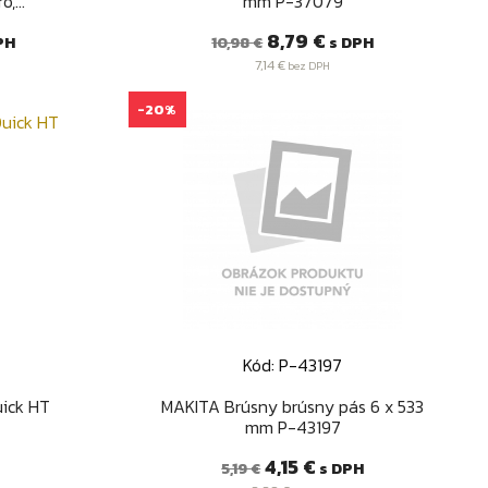
,...
mm P-37079
Bežná
Cena
8,79 €
PH
s DPH
10,98 €
cena
7,14 €
bez DPH
-20%
Kód: P-43197
d
Rýchly náhľad

ick HT
MAKITA Brúsny brúsny pás 6 x 533
mm P-43197
Bežná
Cena
4,15 €
s DPH
5,19 €