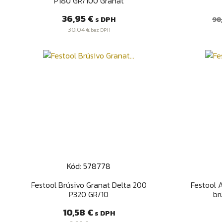
P180 GR/100 Granat
Cena
B
36,95 €
s DPH
98
c
30,04 €
bez DPH
Kód: 578778
Rýchly náhľad

Festool Brúsivo Granat Delta 200
Festool 
P320 GR/10
br
Cena
10,58 €
s DPH