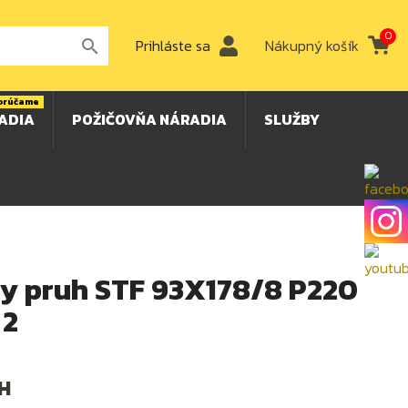
0
Prihláste sa
Nákupný košík

orúčame
ADIA
POŽIČOVŇA NÁRADIA
SLUŽBY
ny pruh STF 93X178/8 P220
 2
H