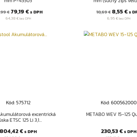
mm P-43505
mm (suchý zips velcro
ežná
Cena
Bežná
Cena
79,19 €
8,55 €
s DPH
s D
,99 €
10,69 €
ena
cena
64,38 €
6,95 €
bez DPH
bez DPH
Kód: 575712
Kód: 600562000
Rýchly náhľad
Rýchly náhľa


Akumulátorová excentrická
METABO WEV 15-125 Qu
úska ETSC 125 Li 3,1...
Cena
Cena
804,42 €
230,53 €
s DPH
s DPH