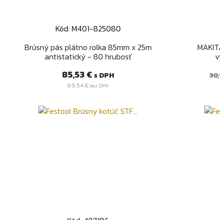
Kód: M401-825080
Rýchly náhľad

Brúsný pás plátno rolka 85mm x 25m
MAKITA
antistatický - 80 hrubosť
v
Cena
Be
85,53 €
s DPH
30,
ce
69,54 €
bez DPH