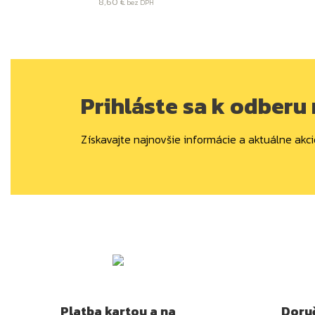
8,60 €
bez DPH
Prihláste sa k odberu
Získavajte najnovšie informácie a aktuálne akci
Platba kartou a na
Doruč