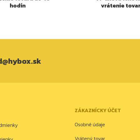
hodín
vrátenie tova
d@hybox.sk
ZÁKAZNÍCKY ÚČET
Osobné údaje
dmienky
Vrátený tovar
mienky