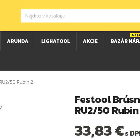
Odp
ARUNDA
LIGNATOOL
AKCIE
BAZÁR NÁR
RU2/50 Rubin 2
Festool Brús
RU2/50 Rubin
33,83 €
s DP