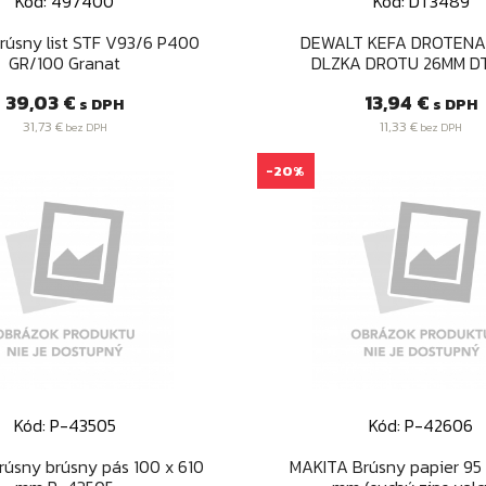
Kód: 497400
Kód: DT3489
Rýchly náhľad
Rýchly náhľa


Brúsny list STF V93/6 P400
DEWALT KEFA DROTENA
GR/100 Granat
DLZKA DROTU 26MM D
Cena
Cena
39,03 €
13,94 €
s DPH
s DPH
31,73 €
11,33 €
bez DPH
bez DPH
-20%
Kód: P-43505
Kód: P-42606
Rýchly náhľad
Rýchly náhľa


úsny brúsny pás 100 x 610
MAKITA Brúsny papier 95 