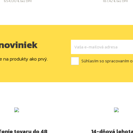
654,00 €
187,42 €
bez DPH
bez DPH
 noviniek
e na produkty ako prvý.
Súhlasím so spracovaním 
enie tovaru do 48
14-dňová lehot