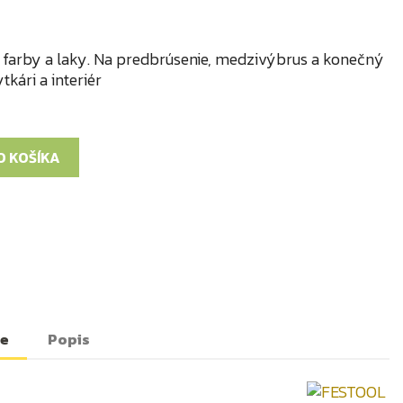
farby a laky. Na predbrúsenie, medzivýbrus a konečný
tkári a interiér
O KOŠÍKA
te
Popis