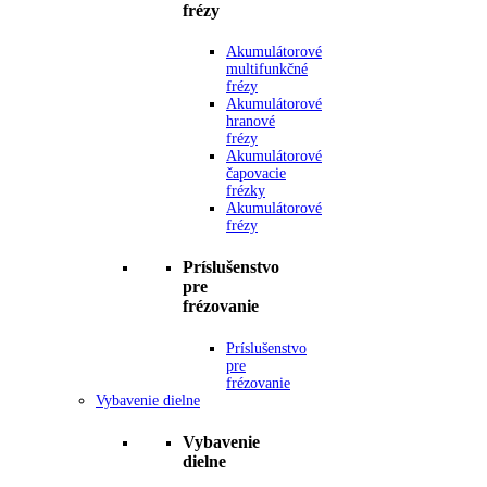
frézy
Akumulátorové
multifunkčné
frézy
Akumulátorové
hranové
frézy
Akumulátorové
čapovacie
frézky
Akumulátorové
frézy
Príslušenstvo
pre
frézovanie
Príslušenstvo
pre
frézovanie
Vybavenie dielne
Vybavenie
dielne