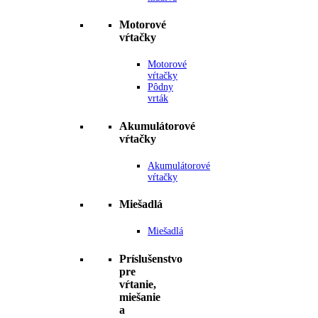
Motorové
vŕtačky
Motorové
vŕtačky
Pôdny
vrták
Akumulátorové
vŕtačky
Akumulátorové
vŕtačky
Miešadlá
Miešadlá
Príslušenstvo
pre
vŕtanie,
miešanie
a