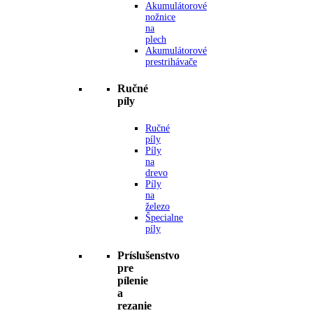
Akumulátorové
nožnice
na
plech
Akumulátorové
prestrihávače
Ručné
píly
Ručné
píly
Píly
na
drevo
Píly
na
železo
Špecialne
píly
Príslušenstvo
pre
pílenie
a
rezanie