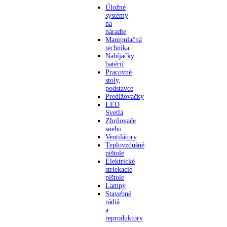
Úložné
systémy
na
náradie
Manipulačná
technika
Nabíjačky
batérií
Pracovné
stoly,
podstavce
Predlžovačky
LED
Svetlá
Zhrňovače
snehu
Ventilátory
Teplovzdušné
pištole
Elektrické
striekacie
pištole
Lampy
Stavebné
rádiá
a
reproduktory