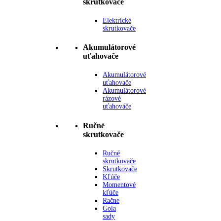
skrutkovače
Elektrické
skrutkovače
Akumulátorové
uťahovače
Akumulátorové
uťahovače
Akumulátorové
rázové
uťahováče
Ručné
skrutkovače
Ručné
skrutkovače
Skrutkovače
Kľúče
Momentové
kľúče
Račne
Gola
sady