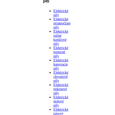
píly
Elektrické
píly
Elektrické
priamočiare
píly
Elektrické
ručné
kotúčové
píly
Elektrické
ponorné
píly
Elektrické
kapovacie
píly
Elektrické
chvostové
píly
Elektrické
pokosové
píly
Elektrické
stolové
píly
Elektrické
pásové