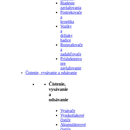
Riadenie
zavlažovania
Postrekovače
a
kropítka
Vozíky
a
držiaky
hadice
Rozprašovače
a
zadažďovače
Príslušenstvo
pre
zavlažovanie
Čistenie, vysávanie a odsávanie
Čistenie,
vysávanie
a
odsávanie
Vysávače
Vysokotlakové
čističe
Akumulátorové
čističe