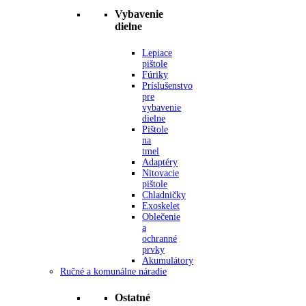
Vybavenie
dielne
Lepiace
pištole
Fúriky
Príslušenstvo
pre
vybavenie
dielne
Pištole
na
tmel
Adaptéry
Nitovacie
pištole
Chladničky
Exoskelet
Oblečenie
a
ochranné
prvky
Akumulátory
Ručné a komunálne náradie
Ostatné