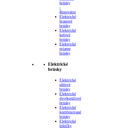
brúsky
-
Renovátor
Elektrické
hranové
brúsky
Elektrické
kefové
brúsky
Elektrické
priame
brúsky
Elektrické
brúsky
Elektrické
uhlové
brúsky
Elektrické
dvojkotúčové
brúsky
Elektrické
kombinované
brúsky
Elektrické
leštičky