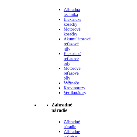
Záhradná
technika
Elektrické
kosačky
Motorové
kosačky
Akumulátorové
reťazové
píly
Elektrické
reťazové
píly
Motorové
reťazové
píly
Vyžínače
Krovinorezy
Vertikutátory
Záhradné
náradie
Záhradné
náradie
Záhradné
nožnice