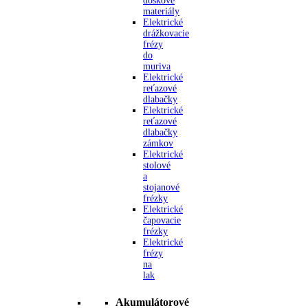
doskové
materiály
Elektrické
drážkovacie
frézy
do
muriva
Elektrické
reťazové
dlabačky
Elektrické
reťazové
dlabačky
zámkov
Elektrické
stolové
a
stojanové
frézky
Elektrické
čapovacie
frézky
Elektrické
frézy
na
lak
Akumulátorové