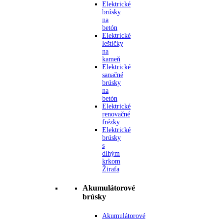
Elektrické
brúsky
na
betón
Elektrické
leštičky
na
kameň
Elektrické
sanačné
brúsky
na
betón
Elektrické
renovačné
frézky
Elektrické
brúsky
s
dlhým
krkom
Žirafa
Akumulátorové
brúsky
Akumulátorové