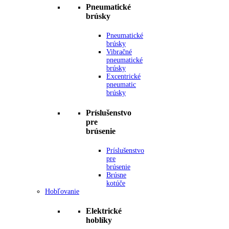
Pneumatické
brúsky
Pneumatické
brúsky
Vibračné
pneumatické
brúsky
Excentrické
pneumatic
brúsky
Príslušenstvo
pre
brúsenie
Príslušenstvo
pre
brúsenie
Brúsne
kotúče
Hobľovanie
Elektrické
hoblíky