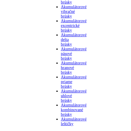
brúsky
Akumulátorové
vibračné
brúsky
Akumulátorové
excentrické
brúsky
Akumulátorové
delta
brúsky
Akumulátorové
pásové
brúsky
Akumulátorové
hranové
brúsky
Akumulátorové
priame
brúsky
Akumulátorové
uhlové
brúsky
Akumulátorové
kombinované
brúsky
Akumulátorové
leštičky