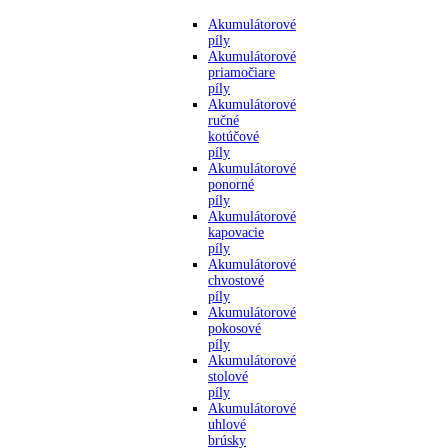
Akumulátorové
píly
Akumulátorové
priamočiare
píly
Akumulátorové
ručné
kotúčové
píly
Akumulátorové
ponorné
píly
Akumulátorové
kapovacie
píly
Akumulátorové
chvostové
píly
Akumulátorové
pokosové
píly
Akumulátorové
stolové
píly
Akumulátorové
uhlové
brúsky