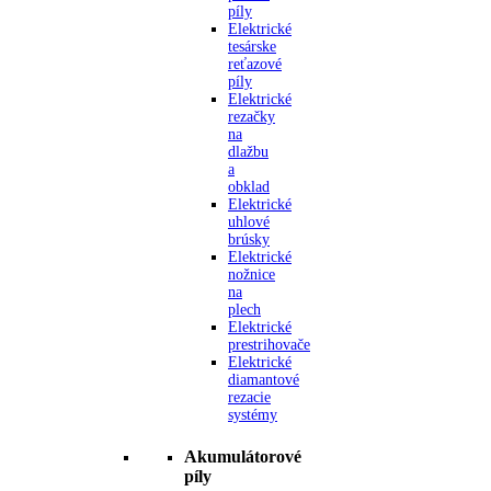
píly
Elektrické
tesárske
reťazové
píly
Elektrické
rezačky
na
dlažbu
a
obklad
Elektrické
uhlové
brúsky
Elektrické
nožnice
na
plech
Elektrické
prestrihovače
Elektrické
diamantové
rezacie
systémy
Akumulátorové
píly