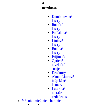
a
nivelácia
Kombinované
lasery
Rotačné
lasery
Podlahové
lasery
Líniové
lasery
Bodové
lasery
Prijímače
Optické
nivelačné
stroje
Detektory
Akumulátorové
inšpekčné
kamery
Laserové
merače
vzdialenosti
Vŕtanie, miešanie a búranie