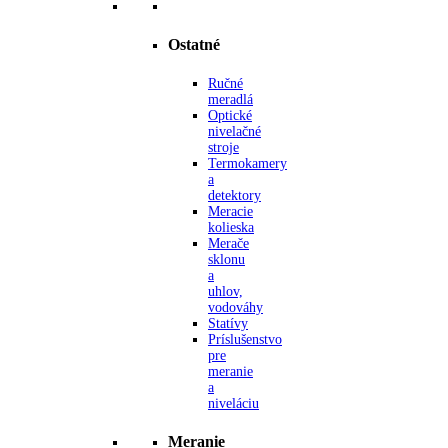
Ostatné
Ručné
meradlá
Optické
nivelačné
stroje
Termokamery
a
detektory
Meracie
kolieska
Merače
sklonu
a
uhlov,
vodováhy
Statívy
Príslušenstvo
pre
meranie
a
niveláciu
Meranie