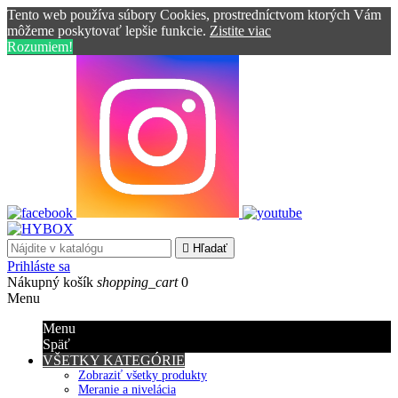
Tento web používa súbory Cookies, prostredníctvom ktorých Vám
môžeme poskytovať lepšie funkcie.
Zistite viac
Rozumiem!

Hľadať
Prihláste sa
Nákupný košík
shopping_cart
0
Menu
Menu
Späť
VŠETKY KATEGÓRIE
Zobraziť všetky produkty
Meranie a nivelácia