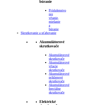
búranie
Príslušenstvo
pre
vŕtanie,
miešanie
a
búranie
Skrutkovanie a uťahovanie
Akumulátorové
skrutkovače
Akumulátorové
skrutkovače
Akumulátorové
vŕtacie
skrutkovače
Akumulátorové
príklepové
skrutkovače
Akumulátorové
špeciálne
skrutkovače
Elektrické