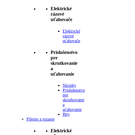
Elektrické
rázové
uťahovače
Elektrické
rázové
uťahovače
Príslušenstvo
pre
skrutkovanie
a
uťahovanie
Skrutky
Príslušenstvo
pre
skrutkovanie
a
uťahovanie
Bity
Pílenie a rezanie
Elektrické