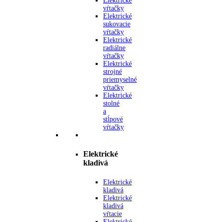
Elektrické
vŕtačky
Elektrické
sukovacie
vŕtačky
Elektrické
radiálne
vŕtačky
Elektrické
strojné
priemyselné
vŕtačky
Elektrické
stolné
a
stĺpové
vŕtačky
Elektrické
kladivá
Elektrické
kladivá
Elektrické
kladivá
vŕtacie
Elektrické