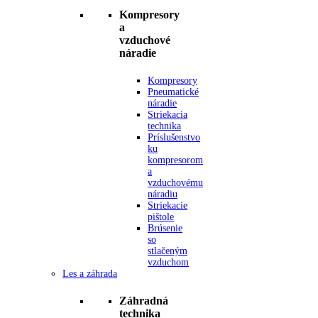
Kompresory
a
vzduchové
náradie
Kompresory
Pneumatické
náradie
Striekacia
technika
Príslušenstvo
ku
kompresorom
a
vzduchovému
náradiu
Striekacie
pištole
Brúsenie
so
stlačeným
vzduchom
Les a záhrada
Záhradná
technika