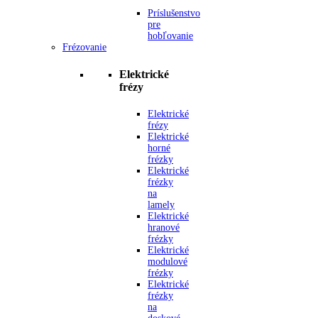
Príslušenstvo
pre
hobľovanie
Frézovanie
Elektrické
frézy
Elektrické
frézy
Elektrické
horné
frézky
Elektrické
frézky
na
lamely
Elektrické
hranové
frézky
Elektrické
modulové
frézky
Elektrické
frézky
na