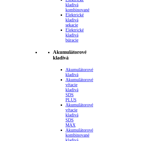
kladivá
kombinované
Elektrické
kladivá
sekacie
Elektrické
kladivá
búracie
Akumulátorové
kladivá
Akumulátorové
kladivá
Akumulátorové
vŕtacie
kladivá
SDS
PLUS
Akumulátorové
vŕtacie
kladivá
SDS
MAX
Akumulátorové
kombinované
kladivá