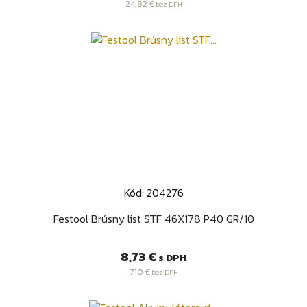
24,82 €
bez DPH
Kód: 204276
Festool Brúsny list STF 46X178 P40 GR/10
Cena
8,73 €
s DPH
7,10 €
bez DPH