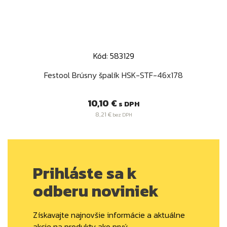
Kód: 583129
Festool Brúsny špalík HSK-STF-46x178
Cena
10,10 €
s DPH
8,21 €
bez DPH
Prihláste sa k
odberu noviniek
Získavajte najnovšie informácie a aktuálne
akcie na produkty ako prvý.