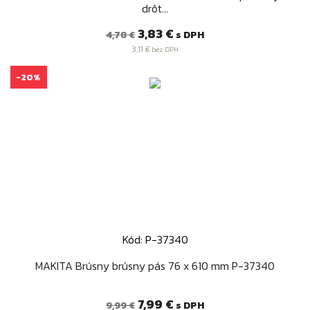
drôt...
Bežná
Cena
3,83 €
s DPH
4,78 €
cena
3,11 €
bez DPH
-20%
Kód: P-37340
MAKITA Brúsny brúsny pás 76 x 610 mm P-37340
Bežná
Cena
7,99 €
s DPH
9,99 €