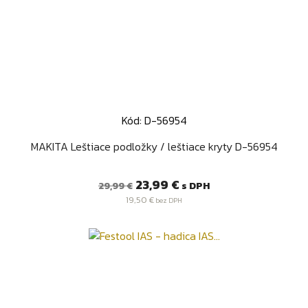
Kód: D-56954
MAKITA Leštiace podložky / leštiace kryty D-56954
Bežná
Cena
23,99 €
s DPH
29,99 €
cena
19,50 €
bez DPH