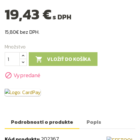
19,43 €
s DPH
15,80€ bez DPH.
Množstvo
VLOŽIŤ DO KOŠÍKA

Vypredané

Podrobnosti o produkte
Popis
202367
Kód produktu