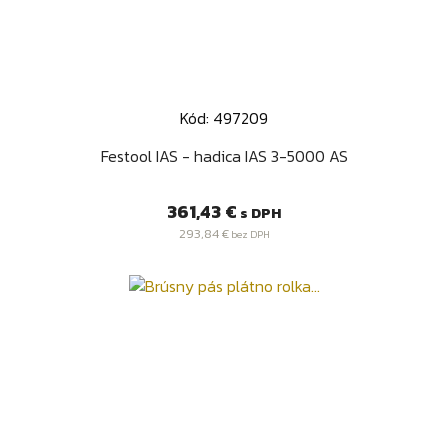
Kód: 497209
Festool IAS - hadica IAS 3-5000 AS
Cena
361,43 €
s DPH
293,84 €
bez DPH