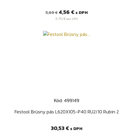
Bežná
Cena
4,56 €
s DPH
5,69 €
cena
3,70 €
bez DPH
Kód: 499149
Festool Brúsny pás L620X105-P40 RU2/10 Rubin 2
Cena
30,53 €
s DPH