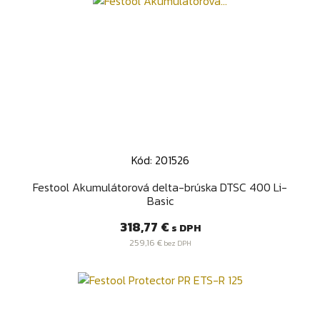
Kód: 201526
Festool Akumulátorová delta-brúska DTSC 400 Li-
Basic
Cena
318,77 €
s DPH
259,16 €
bez DPH