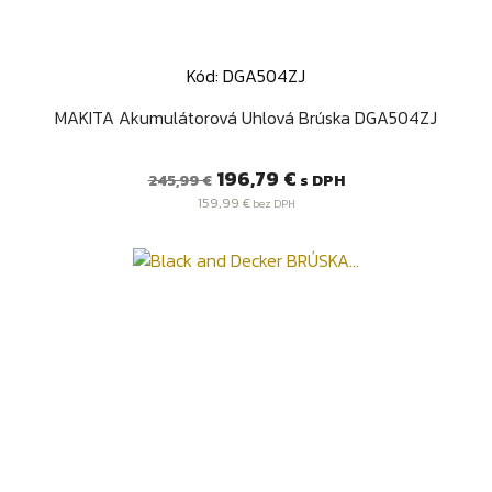
Kód: DGA504ZJ
MAKITA Akumulátorová Uhlová Brúska DGA504ZJ
Bežná
Cena
196,79 €
s DPH
245,99 €
cena
159,99 €
bez DPH