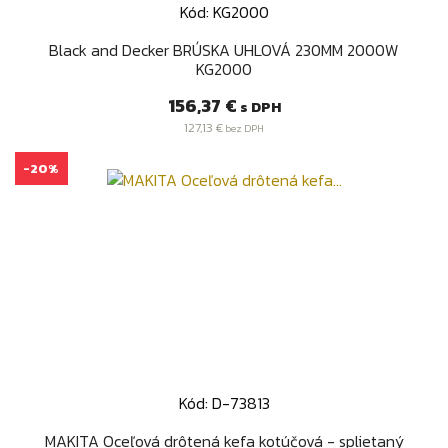
Kód: KG2000
Black and Decker BRÚSKA UHLOVÁ 230MM 2000W
KG2000
Cena
156,37 €
s DPH
127,13 €
bez DPH
-20%
Kód: D-73813
MAKITA Oceľová drôtená kefa kotúčová - splietaný