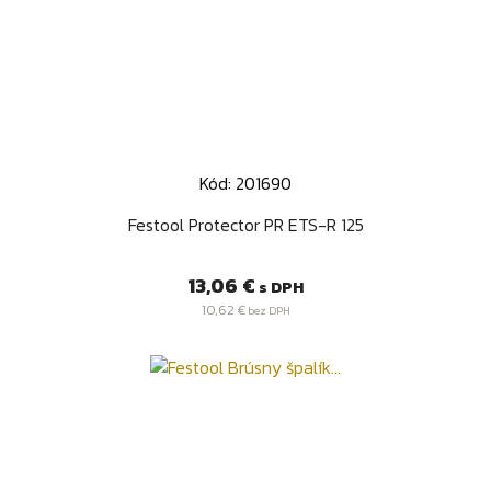
Kód: 201690
Festool Protector PR ETS-R 125
Cena
13,06 €
s DPH
10,62 €
bez DPH