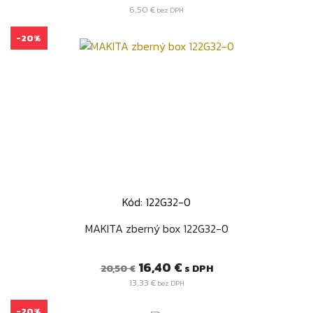
cena
6,50 €
bez DPH
-20%
Kód: 122G32-0
MAKITA zberný box 122G32-0
Bežná
Cena
16,40 €
s DPH
20,50 €
cena
13,33 €
bez DPH
-20%