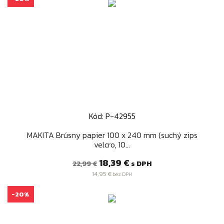
Kód: P-42955
MAKITA Brúsny papier 100 x 240 mm (suchý zips
velcro, 10...
Bežná
Cena
18,39 €
s DPH
22,99 €
cena
14,95 €
bez DPH
-20%