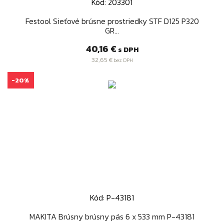
Kód: 203301
Festool Sieťové brúsne prostriedky STF D125 P320
GR...
Cena
40,16 €
s DPH
32,65 €
bez DPH
-20%
Kód: P-43181
MAKITA Brúsny brúsny pás 6 x 533 mm P-43181