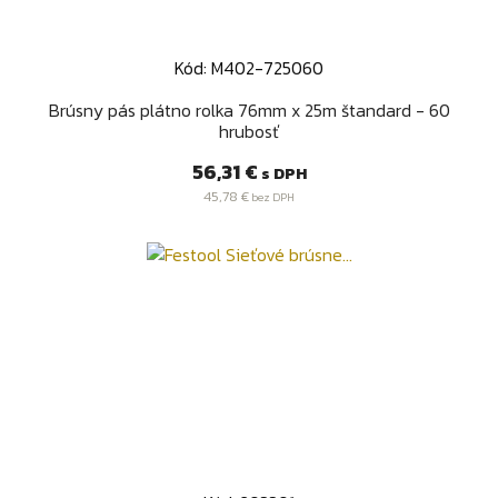
Kód: M402-725060
Brúsny pás plátno rolka 76mm x 25m štandard - 60
hrubosť
Cena
56,31 €
s DPH
45,78 €
bez DPH