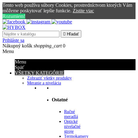
Tento web používa súbory Cookies, prostredníctvom ktorých Vám
môžeme poskytovať lepšie funkcie.
Zistite viac
Rozumiem!

Hľadať
Prihláste sa
Nákupný košík
shopping_cart
0
Menu
Menu
Späť
VŠETKY KATEGÓRIE
Zobraziť všetky produkty
Meranie a nivelácia
Ostatné
Ručné
meradlá
Optické
nivelačné
stroje
Termokamery