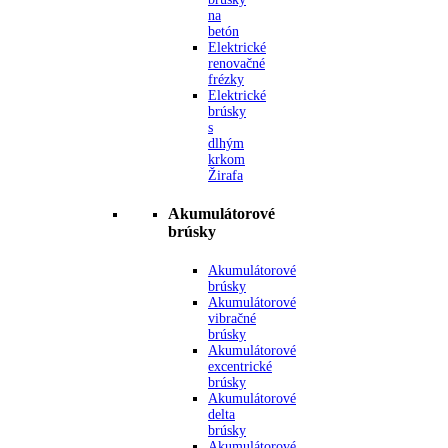
na
betón
Elektrické
renovačné
frézky
Elektrické
brúsky
s
dlhým
krkom
Žirafa
Akumulátorové
brúsky
Akumulátorové
brúsky
Akumulátorové
vibračné
brúsky
Akumulátorové
excentrické
brúsky
Akumulátorové
delta
brúsky
Akumulátorové