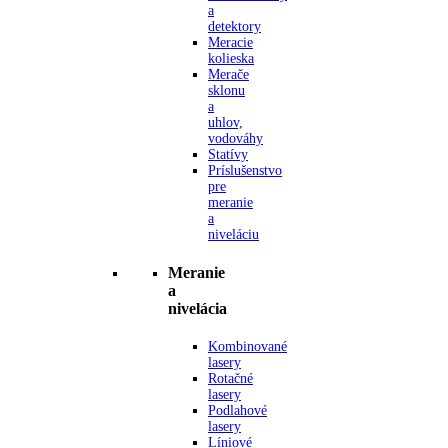
a
detektory
Meracie
kolieska
Merače
sklonu
a
uhlov,
vodováhy
Statívy
Príslušenstvo
pre
meranie
a
niveláciu
Meranie
a
nivelácia
Kombinované
lasery
Rotačné
lasery
Podlahové
lasery
Líniové