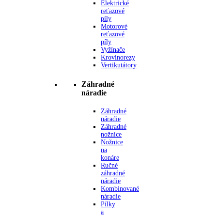
Elektrické
reťazové
píly
Motorové
reťazové
píly
Vyžínače
Krovinorezy
Vertikutátory
Záhradné
náradie
Záhradné
náradie
Záhradné
nožnice
Nožnice
na
konáre
Ručné
záhradné
náradie
Kombinované
náradie
Pílky
a