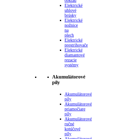
obklad
Elektrické
uhlové
brúsky
Elektrické
nožnice
na
plech
Elektrické
prestrihovače
Elektrické
diamantové
rezacie
systémy
Akumulátorové
píly
Akumulátorové
píly
Akumulátorové
priamočiare
píly
Akumulátorové
ručné
kotúčové
píly
Akumulátorové