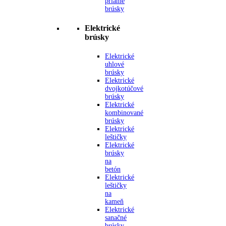
priame
brúsky
Elektrické
brúsky
Elektrické
uhlové
brúsky
Elektrické
dvojkotúčové
brúsky
Elektrické
kombinované
brúsky
Elektrické
leštičky
Elektrické
brúsky
na
betón
Elektrické
leštičky
na
kameň
Elektrické
sanačné
brúsky