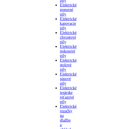
píly
Elektrické
ponorné
píly
Elektrické
kapovacie
píly
Elektrické
chvostové
píly
Elektrické
pokosové
píly
Elektrické
stolové
píly
Elektrické
pásové
píly
Elektrické
tesárske
reťazové
píly
Elektrické
rezačky
na
dlažbu
a