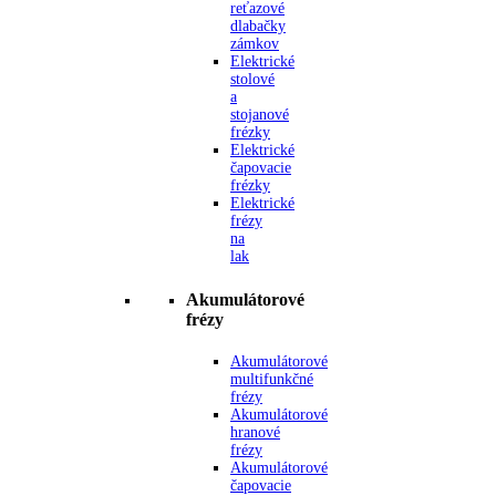
reťazové
dlabačky
zámkov
Elektrické
stolové
a
stojanové
frézky
Elektrické
čapovacie
frézky
Elektrické
frézy
na
lak
Akumulátorové
frézy
Akumulátorové
multifunkčné
frézy
Akumulátorové
hranové
frézy
Akumulátorové
čapovacie