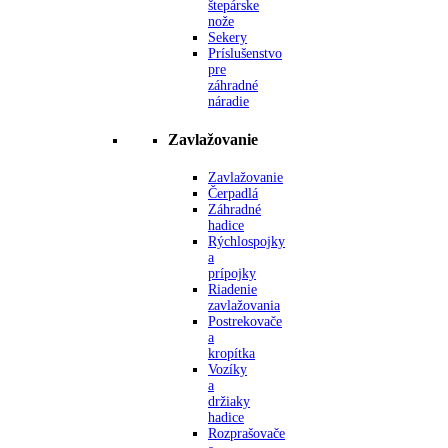
štepárske
nože
Sekery
Príslušenstvo
pre
záhradné
náradie
Zavlažovanie
Zavlažovanie
Čerpadlá
Záhradné
hadice
Rýchlospojky
a
prípojky
Riadenie
zavlažovania
Postrekovače
a
kropítka
Vozíky
a
držiaky
hadice
Rozprašovače