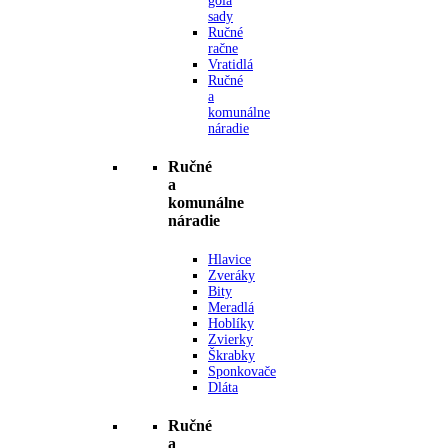
gola
sady
Ručné
račne
Vratidlá
Ručné
a
komunálne
náradie
Ručné
a
komunálne
náradie
Hlavice
Zveráky
Bity
Meradlá
Hoblíky
Zvierky
Škrabky
Sponkovače
Dláta
Ručné
a