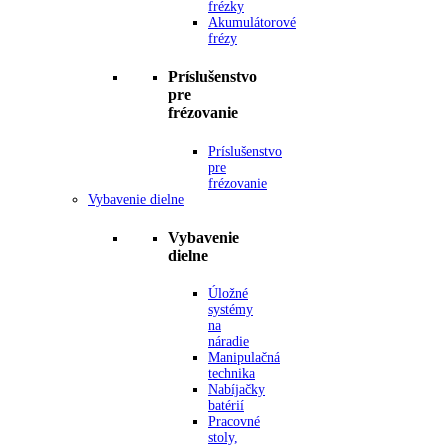
frézky
Akumulátorové
frézy
Príslušenstvo
pre
frézovanie
Príslušenstvo
pre
frézovanie
Vybavenie dielne
Vybavenie
dielne
Úložné
systémy
na
náradie
Manipulačná
technika
Nabíjačky
batérií
Pracovné
stoly,