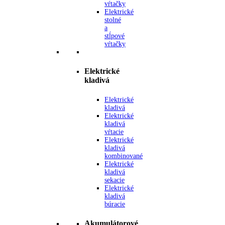
vŕtačky
Elektrické
stolné
a
stĺpové
vŕtačky
Elektrické
kladivá
Elektrické
kladivá
Elektrické
kladivá
vŕtacie
Elektrické
kladivá
kombinované
Elektrické
kladivá
sekacie
Elektrické
kladivá
búracie
Akumulátorové