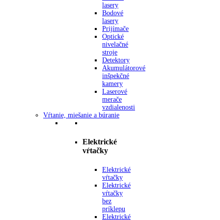
lasery
Bodové
lasery
Prijímače
Optické
nivelačné
stroje
Detektory
Akumulátorové
inšpekčné
kamery
Laserové
merače
vzdialenosti
Vŕtanie, miešanie a búranie
Elektrické
vŕtačky
Elektrické
vŕtačky
Elektrické
vŕtačky
bez
príklepu
Elektrické