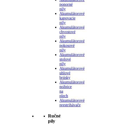
ponorné
píly
Akumulátorové
kapovacie
píly
Akumulátorové
chvostové
píly
Akumulátorové
pokosové
píly
Akumulátorové
stolové
píly
Akumulátorové
uhlové
brúsky
Akumulátorové
nožnice
na
plech
Akumulátorové
prestrihávače
Ručné
píly