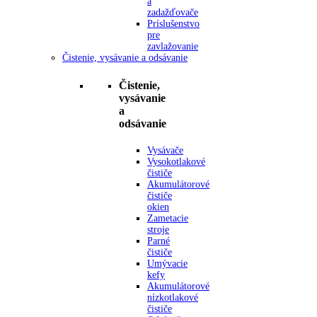
a
zadažďovače
Príslušenstvo
pre
zavlažovanie
Čistenie, vysávanie a odsávanie
Čistenie,
vysávanie
a
odsávanie
Vysávače
Vysokotlakové
čističe
Akumulátorové
čističe
okien
Zametacie
stroje
Parné
čističe
Umývacie
kefy
Akumulátorové
nízkotlakové
čističe