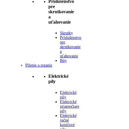
Príslušenstvo
pre
skrutkovanie
a
uťahovanie
Skrutky
Príslušenstvo
pre
skrutkovanie
a
uťahovanie
Bity
Pílenie a rezanie
Elektrické
píly
Elektrické
píly
Elektrické
priamočiare
píly
Elektrické
ručné
kotúčové