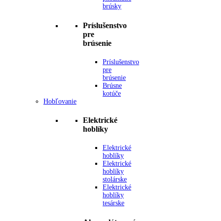
brúsky
Príslušenstvo
pre
brúsenie
Príslušenstvo
pre
brúsenie
Brúsne
kotúče
Hobľovanie
Elektrické
hoblíky
Elektrické
hoblíky
Elektrické
hoblíky
stolárske
Elektrické
hoblíky
tesárske