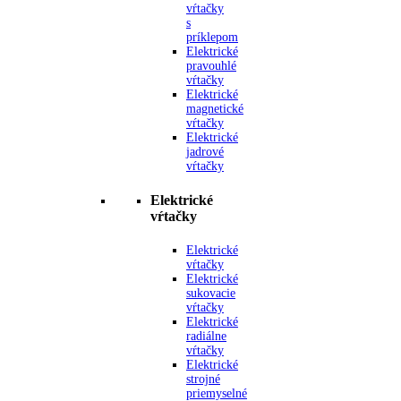
vŕtačky
s
príklepom
Elektrické
pravouhlé
vŕtačky
Elektrické
magnetické
vŕtačky
Elektrické
jadrové
vŕtačky
Elektrické
vŕtačky
Elektrické
vŕtačky
Elektrické
sukovacie
vŕtačky
Elektrické
radiálne
vŕtačky
Elektrické
strojné
priemyselné