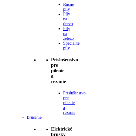
Ručné
píly
Píly
na
drevo
Píly
na
železo
Špecialne
píly
Príslušenstvo
pre
pílenie
a
rezanie
Príslušenstvo
pre
pílenie
a
rezanie
Brúsenie
Elektrické
brúsky