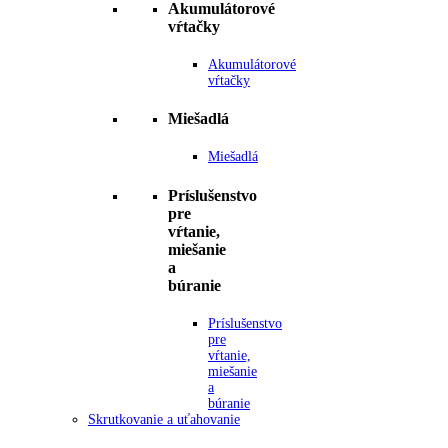
Akumulátorové
vŕtačky
Akumulátorové
vŕtačky
Miešadlá
Miešadlá
Príslušenstvo
pre
vŕtanie,
miešanie
a
búranie
Príslušenstvo
pre
vŕtanie,
miešanie
a
búranie
Skrutkovanie a uťahovanie