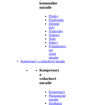
komunálne
náradie
Pilníky
Priebojníky
Drôtené
kefy
Sťahováky
Nožnice
Nože
Sekery
Príslušenstvo
pre
ručné
náradie
Kompresory a vzduchové náradie
Kompresory
a
vzduchové
náradie
Kompresory
Pneumatické
náradie
Striekacia