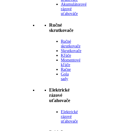
Akumulátorové
rázové
uťahováče
Ručné
skrutkovače
Ručné
skrutkovače
Skrutkovače
Kľúče
Momentové
kľúče
Račne
Gola
sady
Elektrické
rázové
uťahovače
Elektrické
rázové
uťahovače