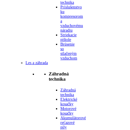
technika
Príslušenstvo
ku
kompresorom
a
vzduchovému
náradiu
Striekacie
pištole
Brúsenie
so
stlačeným
vzduchom
Les a záhrada
Záhradná
technika
Záhradná
technika
Elektrické
kosačky
Motorové
kosačky
Akumulátorové
reťazové
píly