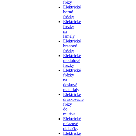
frézy
Elektrické
horné
frézky
Elektrické
frézky
na
lamely
Elektrické
hranové
frézky
Elektrické
modulové
frézky
Elektrické
frézky
na
doskové
materiály
Elektrické
drážkovacie
frézy
do
muriva
Elektrické
reťazové
dlabačky
Elektrické