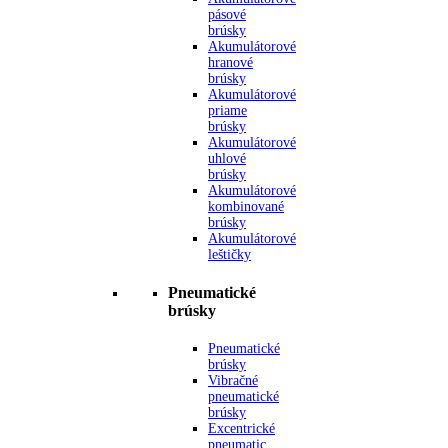
pásové
brúsky
Akumulátorové
hranové
brúsky
Akumulátorové
priame
brúsky
Akumulátorové
uhlové
brúsky
Akumulátorové
kombinované
brúsky
Akumulátorové
leštičky
Pneumatické
brúsky
Pneumatické
brúsky
Vibračné
pneumatické
brúsky
Excentrické
pneumatic