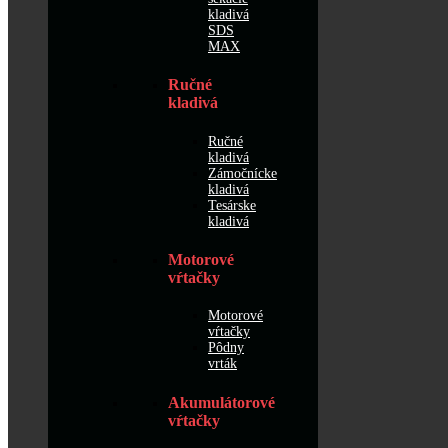
kladivá
SDS
MAX
Ručné
kladivá
Ručné
kladivá
Zámočnícke
kladivá
Tesárske
kladivá
Motorové
vŕtačky
Motorové
vŕtačky
Pôdny
vrták
Akumulátorové
vŕtačky