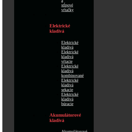
a
stĺpové
vŕtačky
Elektrické
kladivá
Elektrické
kladivá
Elektrické
kladivá
vŕtacie
Elektrické
kladivá
kombinované
Elektrické
kladivá
sekacie
Elektrické
kladivá
búracie
Akumulátorové
kladivá
Akumulátorové