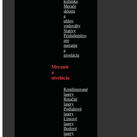
kolieska
Merače
sklonu
a
uhlov,
vodováhy
Statívy
Príslušenstvo
pre
meranie
a
niveláciu
Meranie
a
nivelácia
Kombinované
lasery
Rotačné
lasery
Podlahové
lasery
Líniové
lasery
Bodové
lasery