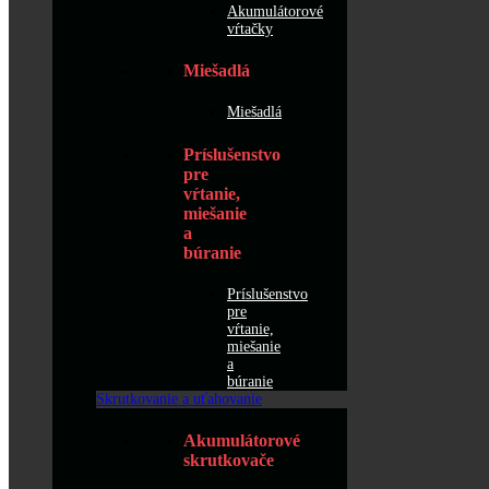
Akumulátorové
vŕtačky
Miešadlá
Miešadlá
Príslušenstvo
pre
vŕtanie,
miešanie
a
búranie
Príslušenstvo
pre
vŕtanie,
miešanie
a
búranie
Skrutkovanie a uťahovanie
Akumulátorové
skrutkovače