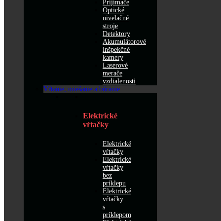
Prijímače
Optické
nivelačné
stroje
Detektory
Akumulátorové
inšpekčné
kamery
Laserové
merače
vzdialenosti
Vŕtanie, miešanie a búranie
Elektrické
vŕtačky
Elektrické
vŕtačky
Elektrické
vŕtačky
bez
príklepu
Elektrické
vŕtačky
s
príklepom