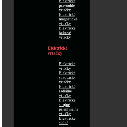
Elektrické
pravouhlé
vŕtačky
Elektrické
magnetické
vŕtačky
Elektrické
jadrové
vŕtačky
Elektrické
vŕtačky
Elektrické
vŕtačky
Elektrické
sukovacie
vŕtačky
Elektrické
radiálne
vŕtačky
Elektrické
strojné
priemyselné
vŕtačky
Elektrické
stolné