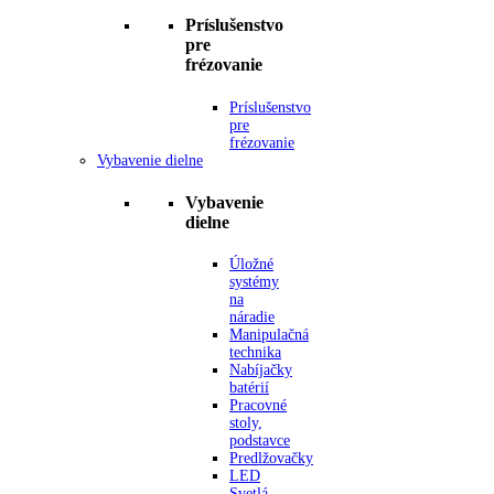
Príslušenstvo
pre
frézovanie
Príslušenstvo
pre
frézovanie
Vybavenie dielne
Vybavenie
dielne
Úložné
systémy
na
náradie
Manipulačná
technika
Nabíjačky
batérií
Pracovné
stoly,
podstavce
Predlžovačky
LED
Svetlá