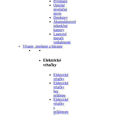
Prijímače
Optické
nivelačné
stroje
Detektory
Akumulátorové
inšpekčné
kamery
Laserové
merače
vzdialenosti
Vŕtanie, miešanie a búranie
Elektrické
vŕtačky
Elektrické
vŕtačky
Elektrické
vŕtačky
bez
príklepu
Elektrické
vŕtačky
s
príklepom