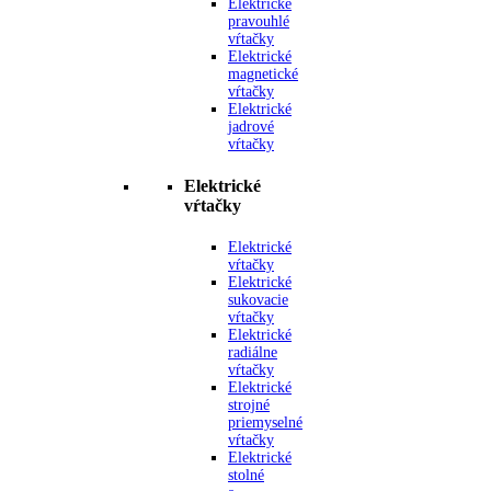
Elektrické
pravouhlé
vŕtačky
Elektrické
magnetické
vŕtačky
Elektrické
jadrové
vŕtačky
Elektrické
vŕtačky
Elektrické
vŕtačky
Elektrické
sukovacie
vŕtačky
Elektrické
radiálne
vŕtačky
Elektrické
strojné
priemyselné
vŕtačky
Elektrické
stolné