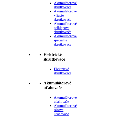
Akumulátorové
skrutkovače
Akumulátorové
vŕtacie
skrutkovače
Akumulátorové
príklepové
skrutkovače
Akumulátorové
špeciálne
skrutkovače
Elektrické
skrutkovače
Elektrické
skrutkovače
Akumulátorové
uťahovače
Akumulátorové
uťahovače
Akumulátorové
rázové
uťahováče