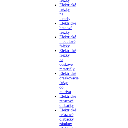
frézky
Elektrické
frézky
na
lamely
Elektrické
hranové
frézky
Elektrické
modulové
frézky
Elektrické
frézky
na
doskové
materiály
Elektrické
drážkovacie
frézy
do
muriva
Elektrické
reťazové
dlabačky
Elektrické
reťazové
dlabačky
zámkov