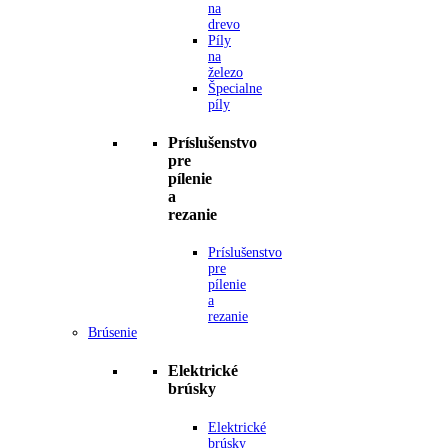
na
drevo
Píly
na
železo
Špecialne
píly
Príslušenstvo
pre
pílenie
a
rezanie
Príslušenstvo
pre
pílenie
a
rezanie
Brúsenie
Elektrické
brúsky
Elektrické
brúsky