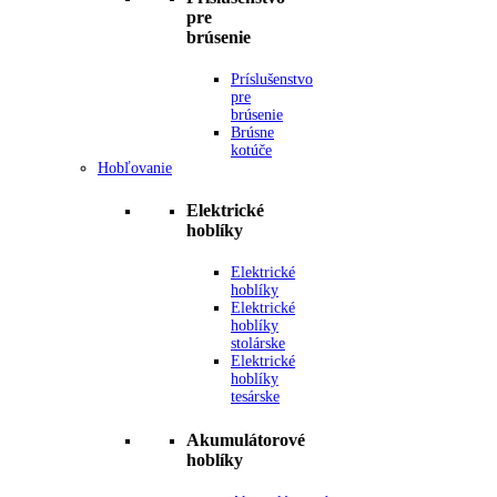
pre
brúsenie
Príslušenstvo
pre
brúsenie
Brúsne
kotúče
Hobľovanie
Elektrické
hoblíky
Elektrické
hoblíky
Elektrické
hoblíky
stolárske
Elektrické
hoblíky
tesárske
Akumulátorové
hoblíky