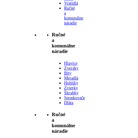
Vratidlá
Ručné
a
komunálne
náradie
Ručné
a
komunálne
náradie
Hlavice
Zveráky
Bity
Meradlá
Hoblíky
Zvierky
Škrabky
Sponkovače
Dláta
Ručné
a
komunálne
náradie