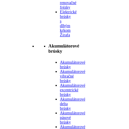
renovačné
frézky
Elektrické
brúsky
s
dlhým
krkom
Žirafa
Akumulátorové
brúsky
Akumulátorové
brúsky
Akumulátorové
vibračné
brúsky
Akumulátorové
excentrické
brúsky
Akumulátorové
delta
brúsky
Akumulátorové
pásové
brúsky
Akumulátorové