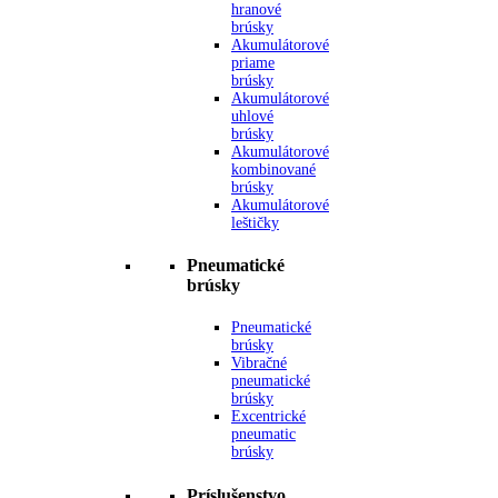
hranové
brúsky
Akumulátorové
priame
brúsky
Akumulátorové
uhlové
brúsky
Akumulátorové
kombinované
brúsky
Akumulátorové
leštičky
Pneumatické
brúsky
Pneumatické
brúsky
Vibračné
pneumatické
brúsky
Excentrické
pneumatic
brúsky
Príslušenstvo