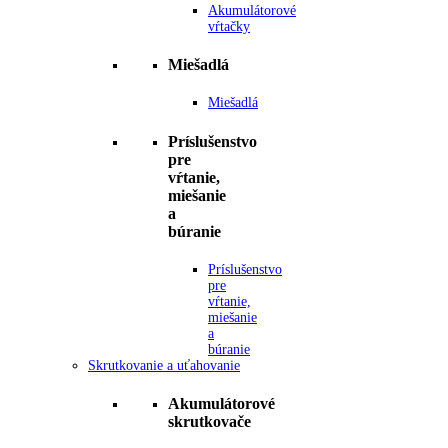
Akumulátorové
vŕtačky
Miešadlá
Miešadlá
Príslušenstvo
pre
vŕtanie,
miešanie
a
búranie
Príslušenstvo
pre
vŕtanie,
miešanie
a
búranie
Skrutkovanie a uťahovanie
Akumulátorové
skrutkovače