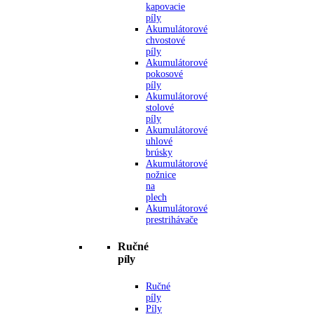
kapovacie
píly
Akumulátorové
chvostové
píly
Akumulátorové
pokosové
píly
Akumulátorové
stolové
píly
Akumulátorové
uhlové
brúsky
Akumulátorové
nožnice
na
plech
Akumulátorové
prestrihávače
Ručné
píly
Ručné
píly
Píly