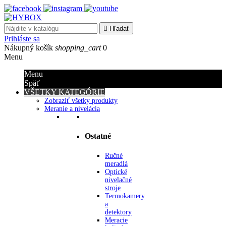

Hľadať
Prihláste sa
Nákupný košík
shopping_cart
0
Menu
Menu
Späť
VŠETKY KATEGÓRIE
Zobraziť všetky produkty
Meranie a nivelácia
Ostatné
Ručné
meradlá
Optické
nivelačné
stroje
Termokamery
a
detektory
Meracie