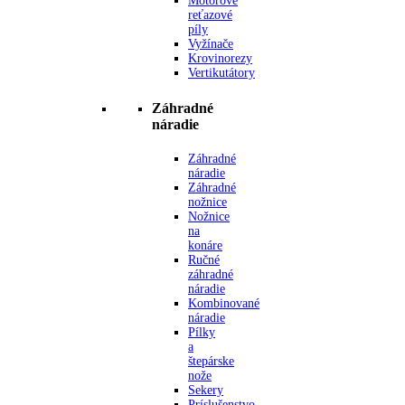
Motorové
reťazové
píly
Vyžínače
Krovinorezy
Vertikutátory
Záhradné
náradie
Záhradné
náradie
Záhradné
nožnice
Nožnice
na
konáre
Ručné
záhradné
náradie
Kombinované
náradie
Pílky
a
štepárske
nože
Sekery
Príslušenstvo