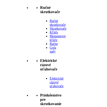
Ručné
skrutkovače
Ručné
skrutkovače
Skrutkovače
Kľúče
Momentové
kľúče
Račne
Gola
sady
Elektrické
rázové
uťahovače
Elektrické
rázové
uťahovače
Príslušenstvo
pre
skrutkovanie