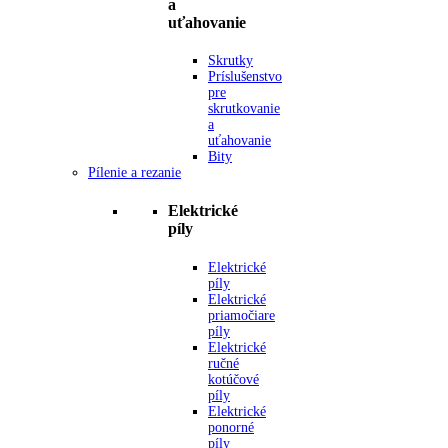
a
uťahovanie
Skrutky
Príslušenstvo
pre
skrutkovanie
a
uťahovanie
Bity
Pílenie a rezanie
Elektrické
píly
Elektrické
píly
Elektrické
priamočiare
píly
Elektrické
ručné
kotúčové
píly
Elektrické
ponorné
píly