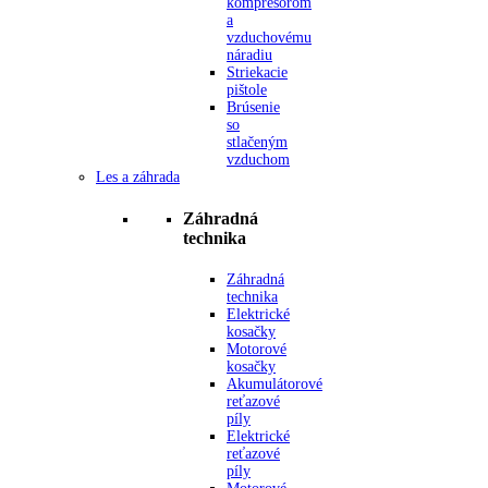
kompresorom
a
vzduchovému
náradiu
Striekacie
pištole
Brúsenie
so
stlačeným
vzduchom
Les a záhrada
Záhradná
technika
Záhradná
technika
Elektrické
kosačky
Motorové
kosačky
Akumulátorové
reťazové
píly
Elektrické
reťazové
píly