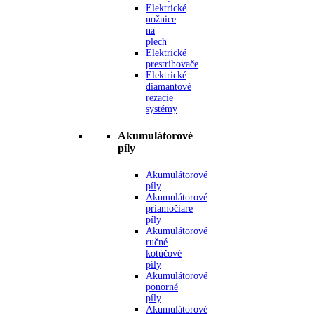
Elektrické
nožnice
na
plech
Elektrické
prestrihovače
Elektrické
diamantové
rezacie
systémy
Akumulátorové
píly
Akumulátorové
píly
Akumulátorové
priamočiare
píly
Akumulátorové
ručné
kotúčové
píly
Akumulátorové
ponorné
píly
Akumulátorové