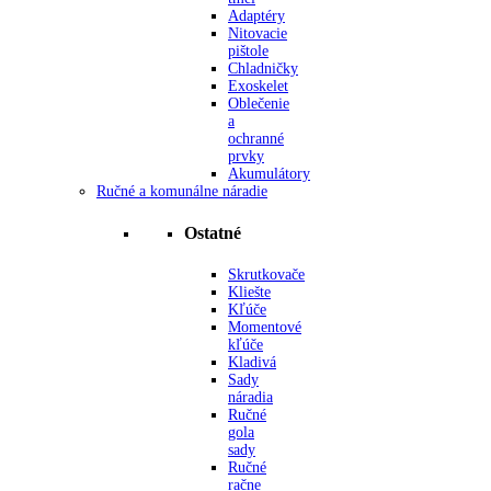
Adaptéry
Nitovacie
pištole
Chladničky
Exoskelet
Oblečenie
a
ochranné
prvky
Akumulátory
Ručné a komunálne náradie
Ostatné
Skrutkovače
Kliešte
Kľúče
Momentové
kľúče
Kladivá
Sady
náradia
Ručné
gola
sady
Ručné
račne