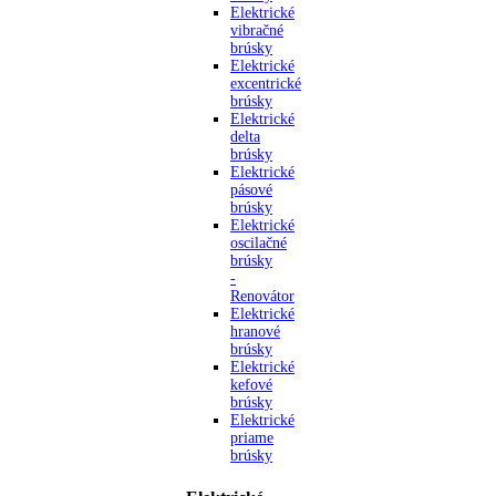
Elektrické
vibračné
brúsky
Elektrické
excentrické
brúsky
Elektrické
delta
brúsky
Elektrické
pásové
brúsky
Elektrické
oscilačné
brúsky
-
Renovátor
Elektrické
hranové
brúsky
Elektrické
kefové
brúsky
Elektrické
priame
brúsky