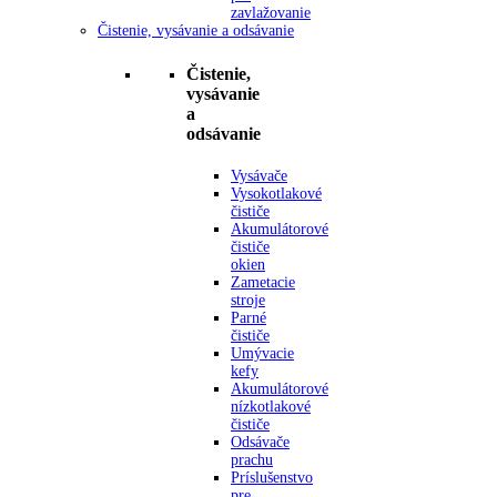
zavlažovanie
Čistenie, vysávanie a odsávanie
Čistenie,
vysávanie
a
odsávanie
Vysávače
Vysokotlakové
čističe
Akumulátorové
čističe
okien
Zametacie
stroje
Parné
čističe
Umývacie
kefy
Akumulátorové
nízkotlakové
čističe
Odsávače
prachu
Príslušenstvo
pre