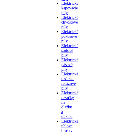
Elektrické
kapovacie
píly
Elektrické
chvostové
píly
Elektrické
pokosové
píly
Elektrické
stolové
píly
Elektrické
pásové
píly
Elektrické
tesárske
reťazové
píly
Elektrické
rezačky
na
dlažbu
a
obklad
Elektrické
uhlové
brúsky