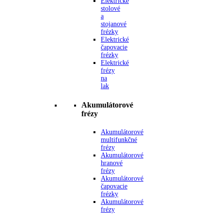
Elektrické
stolové
a
stojanové
frézky
Elektrické
čapovacie
frézky
Elektrické
frézy
na
lak
Akumulátorové
frézy
Akumulátorové
multifunkčné
frézy
Akumulátorové
hranové
frézy
Akumulátorové
čapovacie
frézky
Akumulátorové
frézy