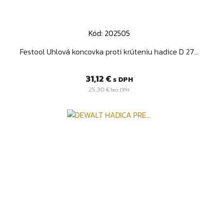
Kód: 202505
Festool Uhlová koncovka proti krúteniu hadice D 27...
Cena
31,12 €
s DPH
25,30 €
bez DPH