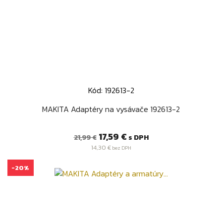
Kód: 192613-2
MAKITA Adaptéry na vysávače 192613-2
Bežná
Cena
17,59 €
s DPH
21,99 €
cena
14,30 €
bez DPH
-20%