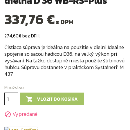
dielňa D 36 WB-RS-Plus
337,76 €
s DPH
274,60€ bez DPH.
Čistiaca súprava je ideálna na použitie v dielni. Ideálne
spojenie so sacou hadicou D36, na veľký výkon pri
vysávaní. Na ťažko dostupné miesta použite štrbinovú
hubicu. Súpravu dostanete v praktickom Systaineri³ M
437
Množstvo
VLOŽIŤ DO KOŠÍKA

Vypredané
