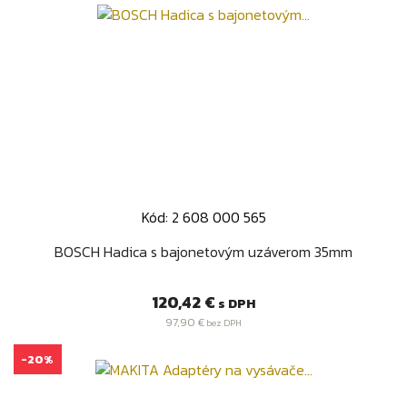
Kód: 2 608 000 565
BOSCH Hadica s bajonetovým uzáverom 35mm
Cena
120,42 €
s DPH
97,90 €
bez DPH
-20%