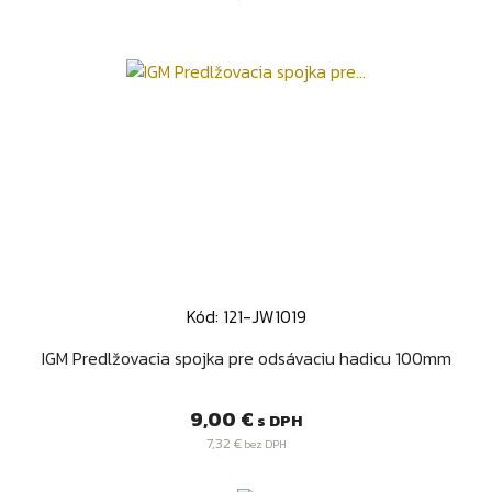
Kód: 121-JW1019
IGM Predlžovacia spojka pre odsávaciu hadicu 100mm
Cena
9,00 €
s DPH
7,32 €
bez DPH