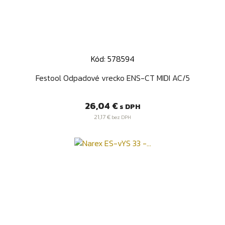
Kód: 578594
Festool Odpadové vrecko ENS-CT MIDI AC/5
Cena
26,04 €
s DPH
21,17 €
bez DPH