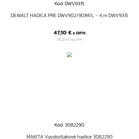
Kód: DWV9315
DEWALT HADICA PRE DWV902/901M/L - 4 m DWV9315
Cena
47,10 €
s DPH
38,29 €
bez DPH
Kód: 3082290
MAKITA Vysokotlakové hadice 3082290