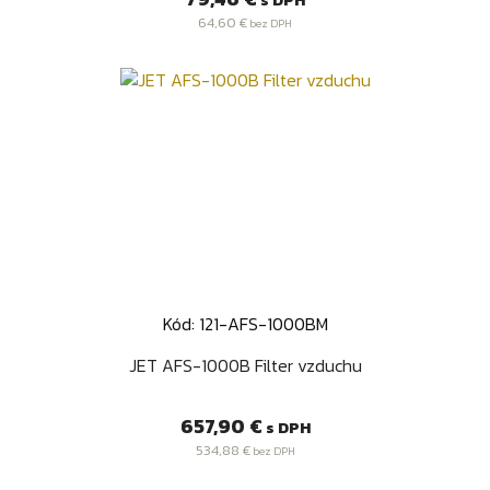
64,60 €
bez DPH
Kód: 121-AFS-1000BM
JET AFS-1000B Filter vzduchu
Cena
657,90 €
s DPH
534,88 €
bez DPH