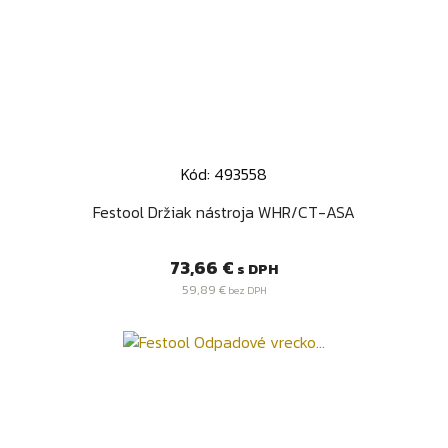
Kód: 493558
Festool Držiak nástroja WHR/CT-ASA
Cena
73,66 €
s DPH
59,89 €
bez DPH