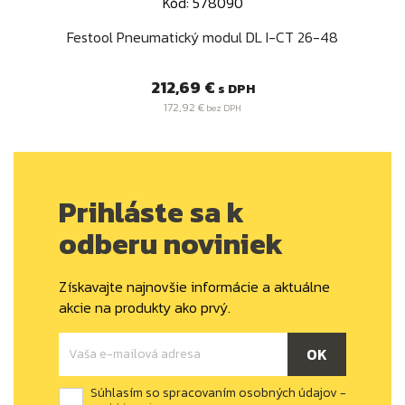
Kód: 578090
Festool Pneumatický modul DL I-CT 26-48
Cena
212,69 €
s DPH
172,92 €
bez DPH
Prihláste sa k
odberu noviniek
Získavajte najnovšie informácie a aktuálne
akcie na produkty ako prvý.
Súhlasím so spracovaním osobných údajov -