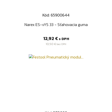
Kód: 65900644
Narex ES-vYS 33 - Sťahovacia guma
Cena
12,92 €
s DPH
10,50 €
bez DPH