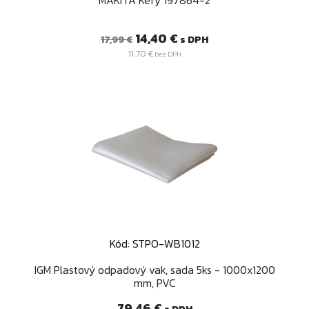
Bežná
Cena
14,40 €
s DPH
17,99 €
cena
11,70 €
bez DPH
Kód: STPO-WB1012
IGM Plastový odpadový vak, sada 5ks - 1000x1200
mm, PVC
Cena
79,46 €
s DPH