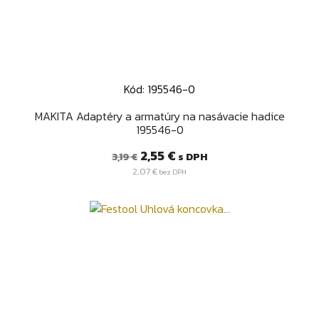
Kód: 195546-0
MAKITA Adaptéry a armatúry na nasávacie hadice
195546-0
Bežná
Cena
2,55 €
s DPH
3,19 €
cena
2,07 €
bez DPH