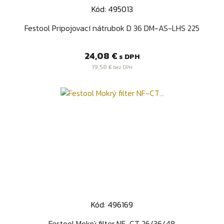
Kód: 495013
Festool Pripojovací nátrubok D 36 DM-AS-LHS 225
Cena
24,08 €
s DPH
19,58 €
bez DPH
Kód: 496169
Festool Mokrý filter NF-CT 26/36/48