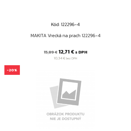
Kód: 122296-4
MAKITA Vrecká na prach 122296-4
Bežná
Cena
12,71 €
s DPH
15,89 €
cena
10,34 €
bez DPH
-20%