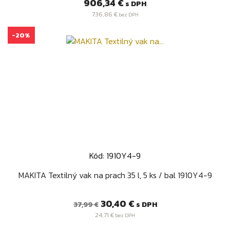
Cena
906,34 €
s DPH
736,86 €
bez DPH
-20%
Kód: 1910Y4-9
MAKITA Textilný vak na prach 35 l, 5 ks / bal 1910Y4-9
Bežná
Cena
30,40 €
s DPH
37,99 €
cena
24,71 €
bez DPH