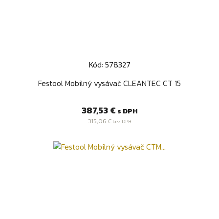
Kód: 578327
Festool Mobilný vysávač CLEANTEC CT 15
Cena
387,53 €
s DPH
315,06 €
bez DPH