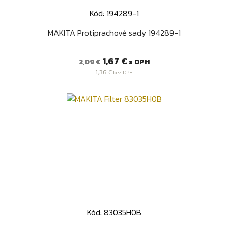
Kód: 194289-1
MAKITA Protiprachové sady 194289-1
Bežná
Cena
1,67 €
s DPH
2,09 €
cena
1,36 €
bez DPH
Kód: 83035H0B