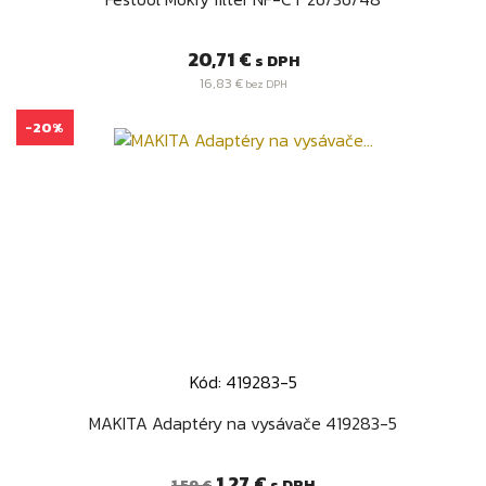
Cena
20,71 €
s DPH
16,83 €
bez DPH
-20%
Kód: 419283-5
MAKITA Adaptéry na vysávače 419283-5
Bežná
Cena
1,27 €
s DPH
1,59 €