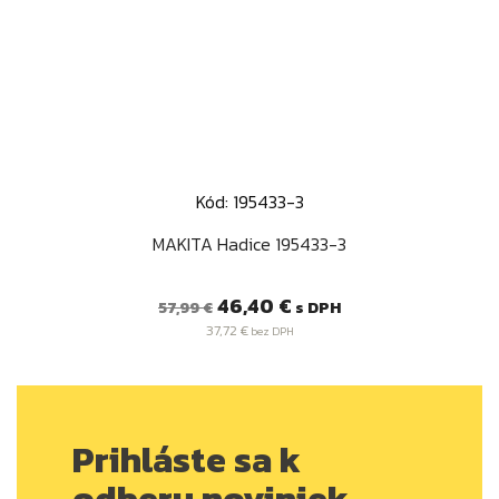
Kód: 195433-3
MAKITA Hadice 195433-3
Bežná
Cena
46,40 €
s DPH
57,99 €
cena
37,72 €
bez DPH
Prihláste sa k
odberu noviniek