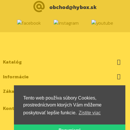
obchod@hybox.sk
Katalóg

Informácie

Zákaznícky účet

Tento web používa súbory Cookies,
prostredníctvom ktorých Vám môžeme
Kontaktujte nás
poskytovať lepšie funkcie.
Zistite viac