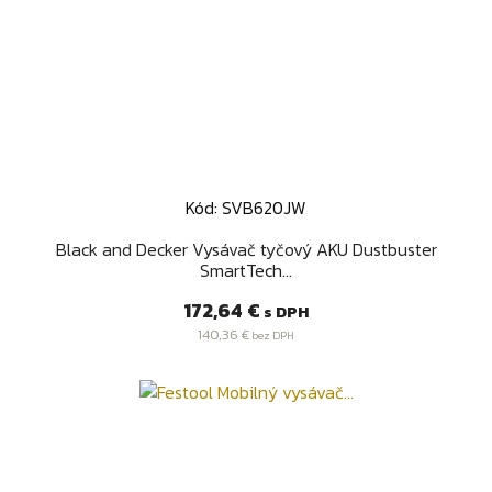
Kód: SVB620JW
Black and Decker Vysávač tyčový AKU Dustbuster
SmartTech...
Cena
172,64 €
s DPH
140,36 €
bez DPH