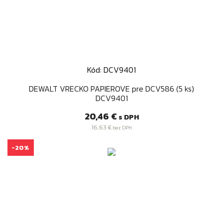
Kód: DCV9401
DEWALT VRECKO PAPIEROVE pre DCV586 (5 ks)
DCV9401
Cena
20,46 €
s DPH
16,63 €
bez DPH
-20%