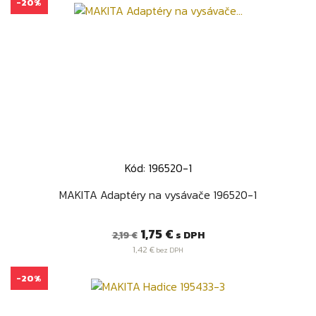
-20%
Kód: 196520-1
MAKITA Adaptéry na vysávače 196520-1
Bežná
Cena
1,75 €
s DPH
2,19 €
cena
1,42 €
bez DPH
-20%