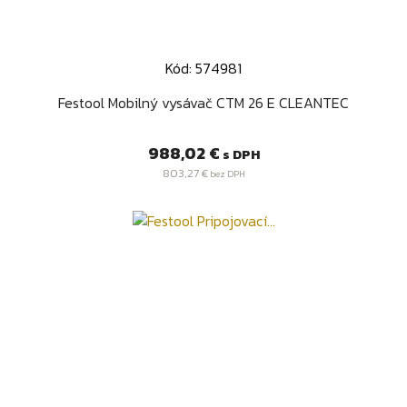
Kód: 574981
Festool Mobilný vysávač CTM 26 E CLEANTEC
Cena
988,02 €
s DPH
803,27 €
bez DPH