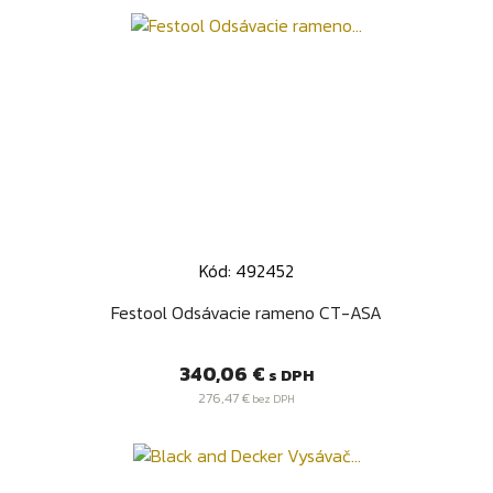
Kód: 492452
Festool Odsávacie rameno CT-ASA
Cena
340,06 €
s DPH
276,47 €
bez DPH