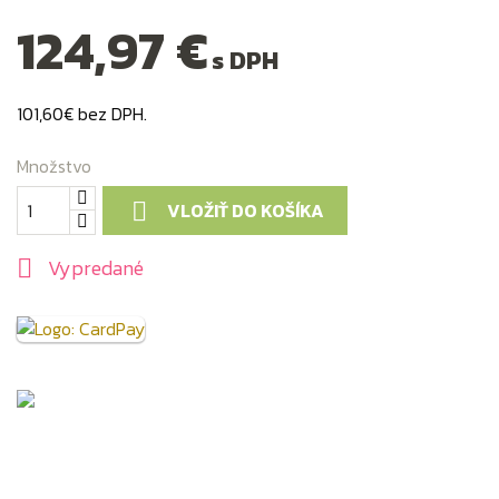
124,97 €
s DPH
101,60€ bez DPH.
Množstvo
VLOŽIŤ DO KOŠÍKA

Vypredané
