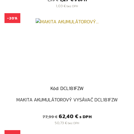
cena
1,03 €
bez DPH
-20%
Kód: DCL181FZW
MAKITA AKUMULÁTOROVÝ VYSÁVAČ DCL181FZW
Bežná
Cena
62,40 €
s DPH
77,99 €
cena
50,73 €
bez DPH