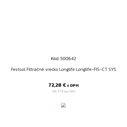
Kód: 500642
Festool Filtračné vrecko Longlife Longlife-FIS-CT SYS
Cena
72,28 €
s DPH
58,77 €
bez DPH