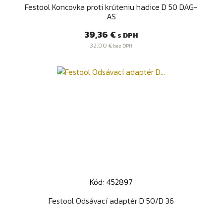
Festool Koncovka proti krúteniu hadice D 50 DAG-
AS
Cena
39,36 €
s DPH
32,00 €
bez DPH
Kód: 452897
Festool Odsávací adaptér D 50/D 36