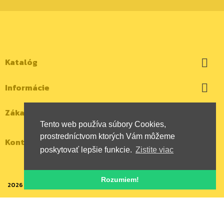
Katalóg

Informácie

Zákaznícky účet

Tento web používa súbory Cookies,
prostredníctvom ktorých Vám môžeme
Kontaktujte nás
poskytovať lepšie funkcie.
Zistite viac
Rozumiem!
2026 | Všetky autorské práva vyhradené | HYBOX Slovakia, s.r.o.