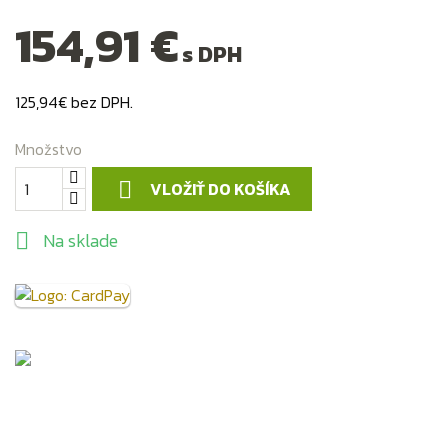
154,91 €
s DPH
125,94€ bez DPH.
Množstvo
VLOŽIŤ DO KOŠÍKA

Na sklade
