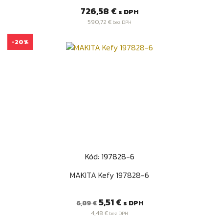
Cena
726,58 €
s DPH
590,72 €
bez DPH
-20%
Kód: 197828-6
MAKITA Kefy 197828-6
Bežná
Cena
5,51 €
s DPH
6,89 €
cena
4,48 €
bez DPH