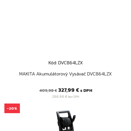
Kód: DVC864LZX
MAKITA Akumulátorový Vysávač DVC864LZX
Bežná
Cena
327,99 €
s DPH
409,98 €
cena
266,66 €
bez DPH
-20%