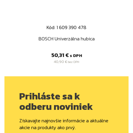
Kód: 1 609 390 478
BOSCH Univerzálna hubica
Cena
50,31 €
s DPH
40,90 €
bez DPH
Prihláste sa k
odberu noviniek
Získavajte najnovšie informácie a aktuálne
akcie na produkty ako prvý.