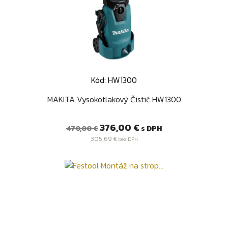
Kód: HW1300
MAKITA Vysokotlakový Čistič HW1300
Bežná
Cena
376,00 €
s DPH
470,00 €
cena
305,69 €
bez DPH