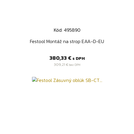
Kód: 495890
Festool Montáž na strop EAA-D-EU
Cena
380,33 €
s DPH
309,21 €
bez DPH