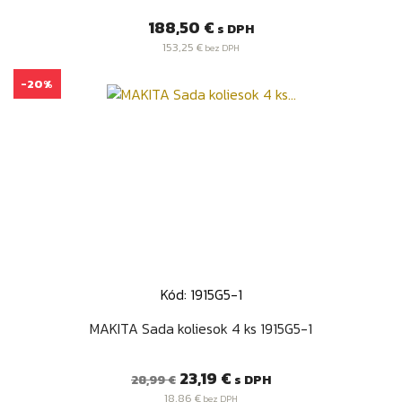
Cena
188,50 €
s DPH
153,25 €
bez DPH
-20%
Kód: 1915G5-1
MAKITA Sada koliesok 4 ks 1915G5-1
Bežná
Cena
23,19 €
s DPH
28,99 €
cena
18,86 €
bez DPH