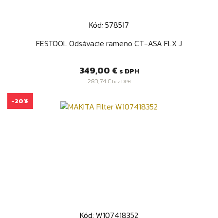
Kód: 578517
FESTOOL Odsávacie rameno CT-ASA FLX J
Cena
349,00 €
s DPH
283,74 €
bez DPH
-20%
Kód: W107418352