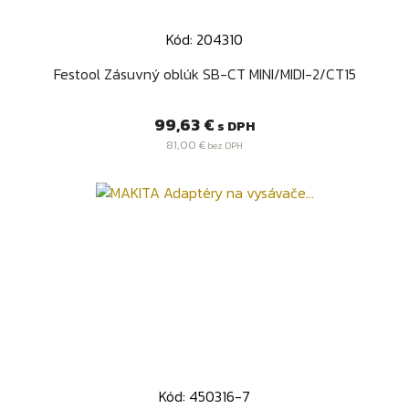
Kód: 204310
Festool Zásuvný oblúk SB-CT MINI/MIDI-2/CT15
Cena
99,63 €
s DPH
81,00 €
bez DPH
Kód: 450316-7