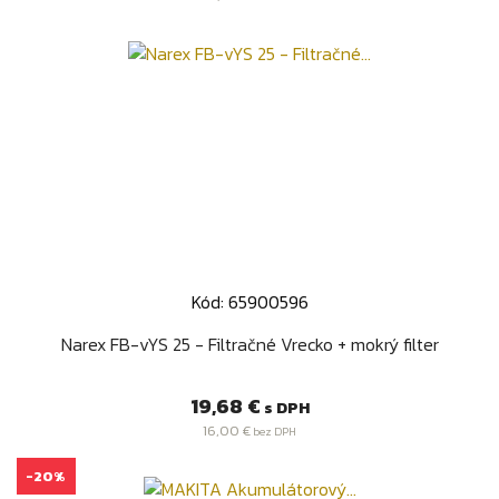
Kód: 65900596
Narex FB-vYS 25 - Filtračné Vrecko + mokrý filter
Cena
19,68 €
s DPH
16,00 €
bez DPH
-20%