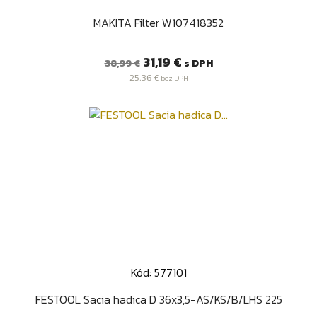
MAKITA Filter W107418352
Bežná
Cena
31,19 €
s DPH
38,99 €
cena
25,36 €
bez DPH
Kód: 577101
FESTOOL Sacia hadica D 36x3,5-AS/KS/B/LHS 225