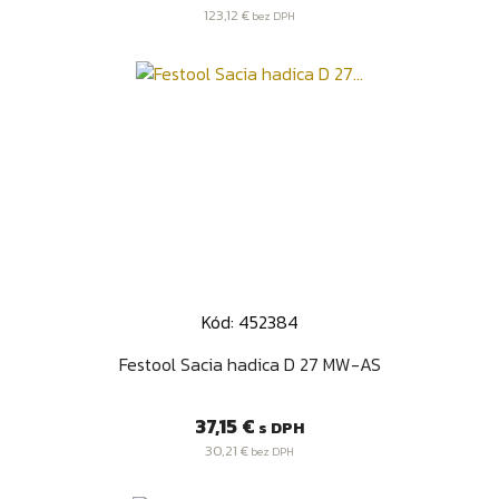
123,12 €
bez DPH
Kód: 452384
Festool Sacia hadica D 27 MW-AS
Cena
37,15 €
s DPH
30,21 €
bez DPH