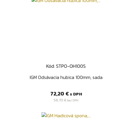
Kód: STPO-OH100S
IGM Odsávacia hubica 100mm, sada
Cena
72,20 €
s DPH
58,70 €
bez DPH