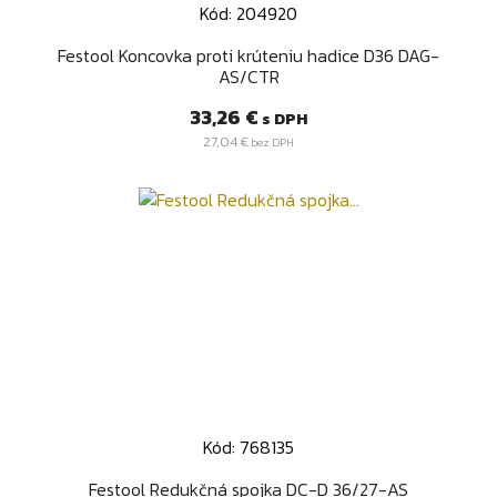
Kód: 204920
Festool Koncovka proti krúteniu hadice D36 DAG-
AS/CTR
Cena
33,26 €
s DPH
27,04 €
bez DPH
Kód: 768135
Festool Redukčná spojka DC-D 36/27-AS