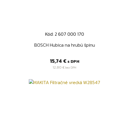
Kód: 2 607 000 170
BOSCH Hubica na hrubú špinu
Cena
15,74 €
s DPH
12,80 €
bez DPH