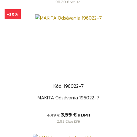
98,20 €
bez DPH
-20%
Kód: 196022-7
MAKITA Odsávania 196022-7
Bežná
Cena
3,59 €
s DPH
4,49 €
cena
2,92 €
bez DPH