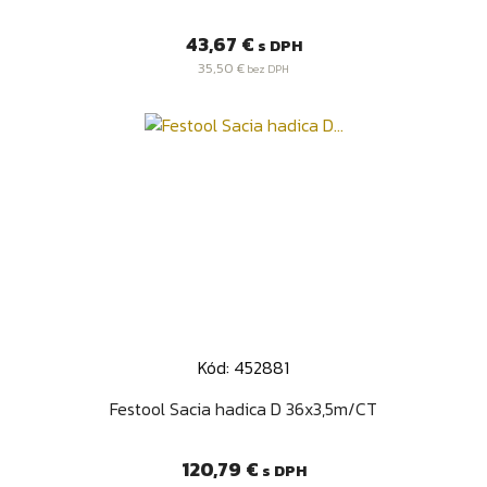
Cena
43,67 €
s DPH
35,50 €
bez DPH
Kód: 452881
Festool Sacia hadica D 36x3,5m/CT
Cena
120,79 €
s DPH