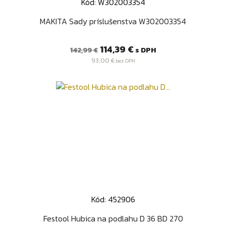
Kód: W302003354
MAKITA Sady príslušenstva W302003354
Bežná
Cena
114,39 €
s DPH
142,99 €
cena
93,00 €
bez DPH
Kód: 452906
Festool Hubica na podlahu D 36 BD 270