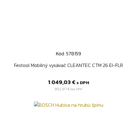
Kód: 578159
Festool Mobilný vysávač CLEANTEC CTM 26 EI-FLR
Cena
1 049,03 €
s DPH
852,87 €
bez DPH