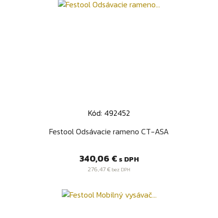
Kód: 492452
Festool Odsávacie rameno CT-ASA
Cena
340,06 €
s DPH
276,47 €
bez DPH