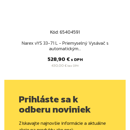
Kód: 65404591
Narex vYS 33-71 L - Priemyselný Vysávač s
automatickým...
Cena
528,90 €
s DPH
430,00 €
bez DPH
Prihláste sa k
odberu noviniek
Získavajte najnovšie informácie a aktuálne
akcie na produkty ako prvý.