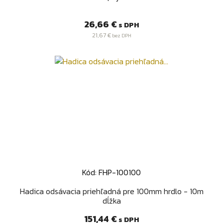
Cena
26,66 €
s DPH
21,67 €
bez DPH
Kód: FHP-100100
Hadica odsávacia priehľadná pre 100mm hrdlo - 10m
dĺžka
Cena
151,44 €
s DPH