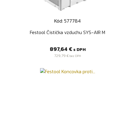
Kód: 577784
Festool Čistička vzduchu SYS-AIR M
Cena
897,64 €
s DPH
729,79 €
bez DPH