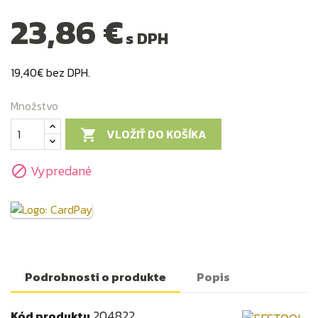
23,86 €
s DPH
19,40€ bez DPH.
Množstvo
VLOŽIŤ DO KOŠÍKA

Vypredané

Podrobnosti o produkte
Popis
204822
Kód produktu