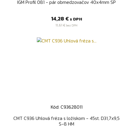
IGM Profil 081 - pár obmedzovačov 40x4mm SP
Cena
14,28 €
s DPH
11,61 €
bez DPH
Kód: C93628011
CMT C936 Uhlová fréza s ložiskom - 45st. D31,7x9,5
S-8 HM