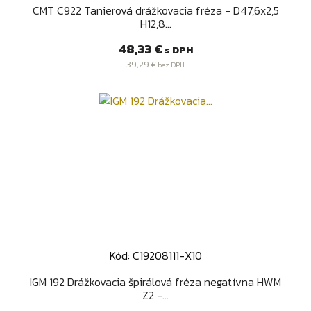
CMT C922 Tanierová drážkovacia fréza - D47,6x2,5
H12,8...
Cena
48,33 €
s DPH
39,29 €
bez DPH
Kód: C19208111-X10
IGM 192 Drážkovacia špirálová fréza negatívna HWM
Z2 -...