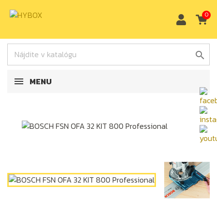
0

MENU