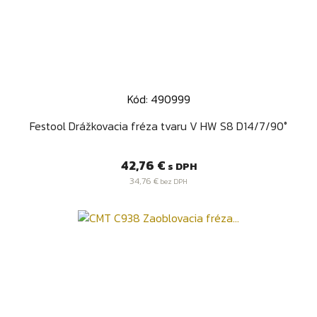
Kód: 490999
Festool Drážkovacia fréza tvaru V HW S8 D14/7/90°
Cena
42,76 €
s DPH
34,76 €
bez DPH