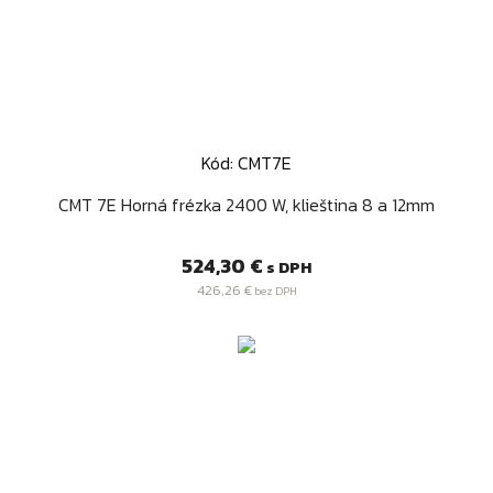
Kód: CMT7E
CMT 7E Horná frézka 2400 W, klieština 8 a 12mm
Cena
524,30 €
s DPH
426,26 €
bez DPH