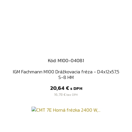
Kód: M100-04081
IGM Fachmann M100 Drážkovacia fréza - D4x12x57,5
S-8 HM
Cena
20,64 €
s DPH
16,78 €
bez DPH