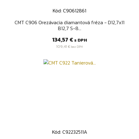
Kód: C90612861
CMT C906 Orezávacia diamantová fréza - D12,7x11
B12,7 S-8...
Cena
134,57 €
s DPH
109,41 €
bez DPH
Kód: C92232511A