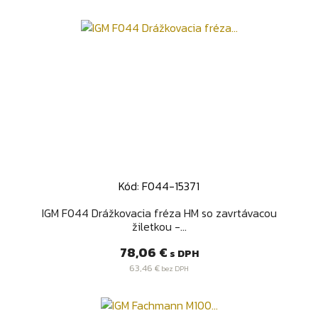
Kód: F044-15371
IGM F044 Drážkovacia fréza HM so zavrtávacou
žiletkou -...
Cena
78,06 €
s DPH
63,46 €
bez DPH