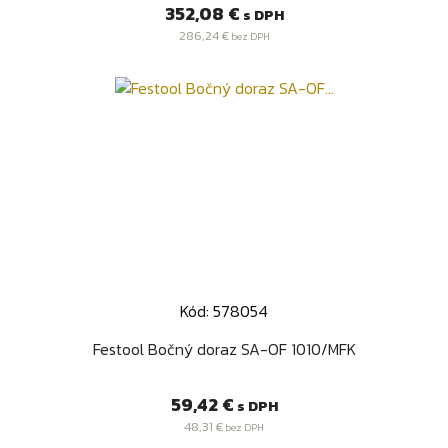
Cena
352,08 €
s DPH
286,24 €
bez DPH
Kód: 578054
Festool Bočný doraz SA-OF 1010/MFK
Cena
59,42 €
s DPH
48,31 €
bez DPH