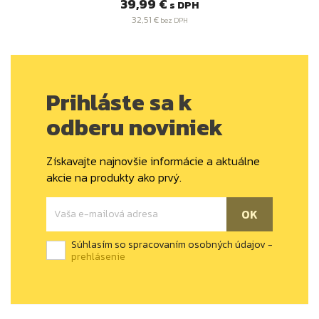
Cena
39,99 €
s DPH
32,51 €
bez DPH
Prihláste sa k
odberu noviniek
Získavajte najnovšie informácie a aktuálne
akcie na produkty ako prvý.
Súhlasím so spracovaním osobných údajov -
prehlásenie