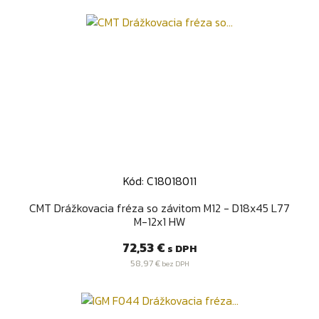
Kód: C18018011
CMT Drážkovacia fréza so závitom M12 - D18x45 L77
M-12x1 HW
Cena
72,53 €
s DPH
58,97 €
bez DPH