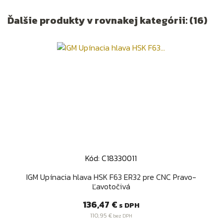
Ďalšie produkty v rovnakej kategórii: (16)
Kód: C18330011
IGM Upínacia hlava HSK F63 ER32 pre CNC Pravo-
Ľavotočivá
Cena
136,47 €
s DPH
110,95 €
bez DPH