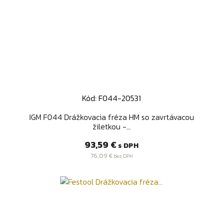
Kód: F044-20531
IGM F044 Drážkovacia fréza HM so zavrtávacou
žiletkou -...
Cena
93,59 €
s DPH
76,09 €
bez DPH