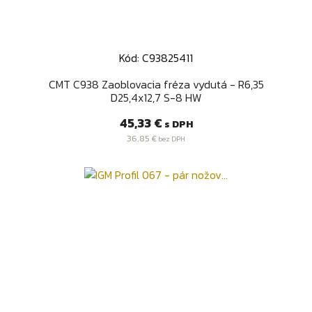
Kód: C93825411
CMT C938 Zaoblovacia fréza vydutá - R6,35
D25,4x12,7 S-8 HW
Cena
45,33 €
s DPH
36,85 €
bez DPH