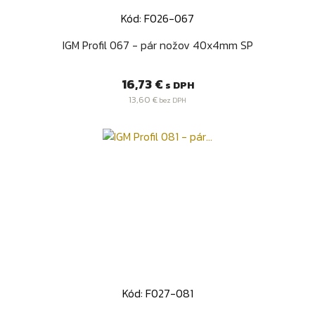
Kód: F026-067
IGM Profil 067 - pár nožov 40x4mm SP
Cena
16,73 €
s DPH
13,60 €
bez DPH
Kód: F027-081