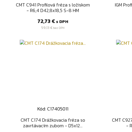
Rýchly náhľad

CMT C941 Profilová fréza s ložiskom
IGM Prof
- R6,4 D42,8x18,5 S-8 HM
Cena
72,73 €
s DPH
59,13 €
bez DPH
Kód: C17405011
Rýchly náhľad

CMT C174 Drážkovacia fréza so
CMT C927
zavrtávacím zubom - D5x12...
- 