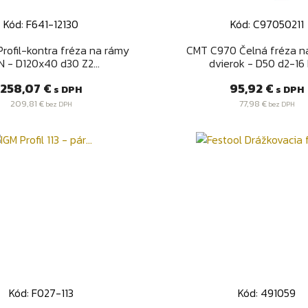
Kód: F641-12130
Kód: C97050211
Rýchly náhľad
Rýchly náhľa


Profil-kontra fréza na rámy
CMT C970 Čelná fréza n
 - D120x40 d30 Z2...
dvierok - D50 d2-16 I1
Cena
Cena
258,07 €
95,92 €
s DPH
s DPH
209,81 €
77,98 €
bez DPH
bez DPH
Kód: F027-113
Kód: 491059