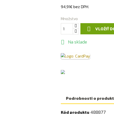
94,91€ bez DPH.
Množstvo
VLOŽIŤ D

Na sklade

Podrobnosti o produk
488877
Kód produktu