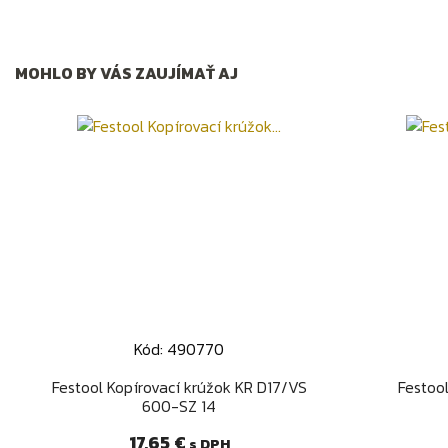
MOHLO BY VÁS ZAUJÍMAŤ AJ
Kód: 490770
Rýchly náhľad

Festool Kopírovací krúžok KR D17/VS
Festoo
600-SZ 14
Cena
17,65 €
s DPH