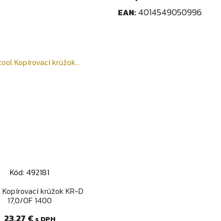
4014549050996
EAN:
Kód: 492181
Rýchly náhľad

l Kopírovací krúžok KR-D
17,0/OF 1400
Cena
23,27 €
s DPH