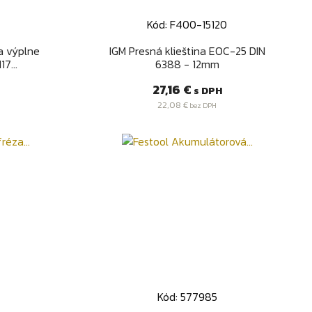
Kód: F400-15120
d
Rýchly náhľad

a výplne
IGM Presná klieština EOC-25 DIN
7...
6388 - 12mm
Cena
27,16 €
s DPH
22,08 €
bez DPH
Kód: 577985