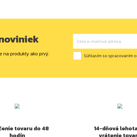
 noviniek
e na produkty ako prvý.
Súhlasím so spracovaním 
enie tovaru do 48
14-dňová lehot
hodín
vrátenie tova