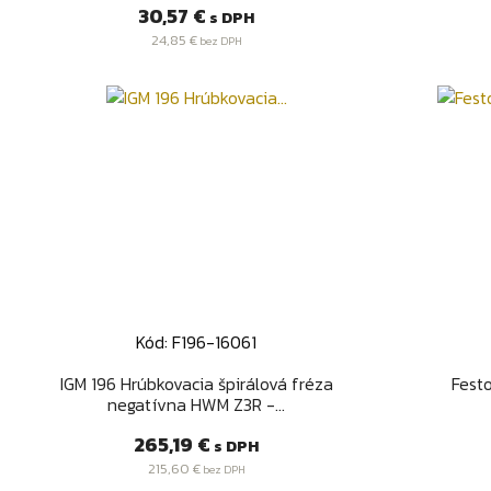
Cena
30,57 €
s DPH
24,85 €
bez DPH
Kód: F196-16061
Rýchly náhľad

IGM 196 Hrúbkovacia špirálová fréza
Fest
negatívna HWM Z3R -...
Cena
265,19 €
s DPH
215,60 €
bez DPH