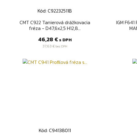
Kód: C92232511B
Rýchly náhľad

CMT C922 Tanierová drážkovacia
IGM F641 
fréza - D47,6x2,5 H12,8...
MAN
Cena
46,28 €
s DPH
37,63 €
bez DPH
Kód: C94138011