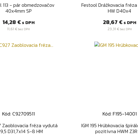
Rýchly náhľad
Rýchly náhľa


il 113 - pár obmedzovačov
Festool Drážkovacia fréza
40x4mm SP
HW D40x4
Cena
Cena
14,28 €
28,67 €
s DPH
s DPH
11,61 €
23,31 €
bez DPH
bez DPH
Kód: C92709511
Kód: F195-14001
Rýchly náhľad
Rýchly náhľa


 Zaoblovacia fréza vydutá
IGM 195 Hrúbkovacia špirá
R9,5 D31,7x14 S-8 HM
pozitívna HWM Z3R -