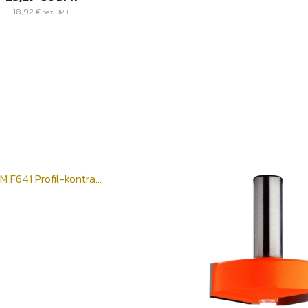
18,92 €
bez DPH