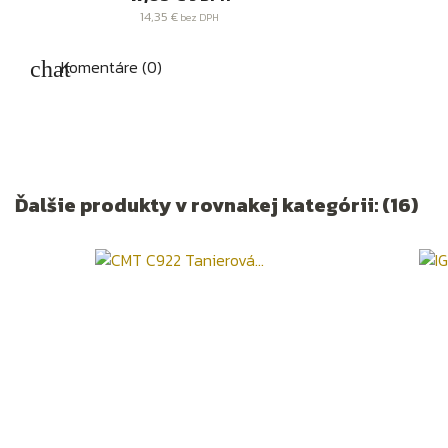
14,35 €
bez DPH
Komentáre (0)
Ďalšie produkty v rovnakej kategórii: (16)