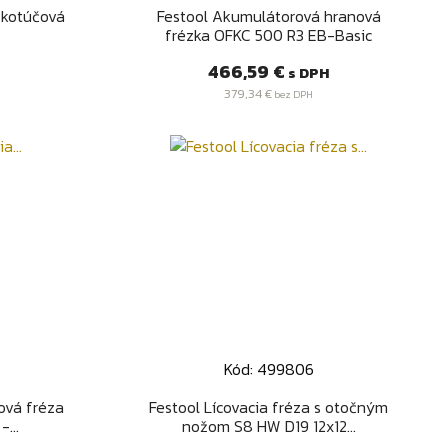
d
Rýchly náhľad

 kotúčová
Festool Akumulátorová hranová
frézka OFKC 500 R3 EB-Basic
Cena
466,59 €
s DPH
379,34 €
bez DPH
Kód: 499806
d
Rýchly náhľad

lová fréza
Festool Lícovacia fréza s otočným
...
nožom S8 HW D19 12x12...