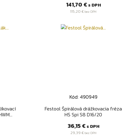
Cena
141,70 €
s DPH
115,20 €
bez DPH
Kód: 490949
d
Rýchly náhľad

líkovací
Festool Špirálová drážkovacia fréza
HWM...
HS Spi S8 D16/20
Cena
36,15 €
s DPH
29,39 €
bez DPH