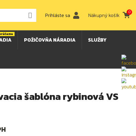
0

Prihláste sa
Nákupný košík
orúčame
ADIA
POŽIČOVŇA NÁRADIA
SLUŽBY
vacia šablóna rybinová VS
PH