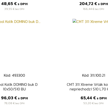
Cena
Cena
48,65 €
204,72 €
s DPH
s DPH
39,55 €
166,44 €
bez DPH
bez DPH
Kód: 493300
Kód: 311.100.21
Rýchly náhľad
Rýchly náhľa


ool Kolík DOMINO buk D
CMT 311 Xtreme Vrták ko
10x50/510 BU
nepriechodzí S10 L70 
Cena
Cena
96,03 €
65,44 €
s DPH
s DPH
78,08 €
53,20 €
bez DPH
bez DPH