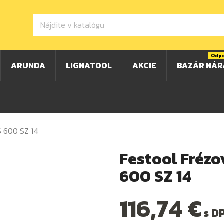
Odp
ARUNDA
LIGNATOOL
AKCIE
BAZÁR NÁR
S 600 SZ 14
Festool Frézo
600 SZ 14
116,74 €
s D