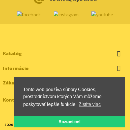
Katalóg

Informácie

Zákaznícky účet

Tento web používa súbory Cookies,
prostredníctvom ktorých Vám môžeme
Kontaktujte nás
poskytovať lepšie funkcie.
Zistite viac
Rozumiem!
2026 | Všetky autorské práva vyhradené | HYBOX Slovakia, s.r.o.