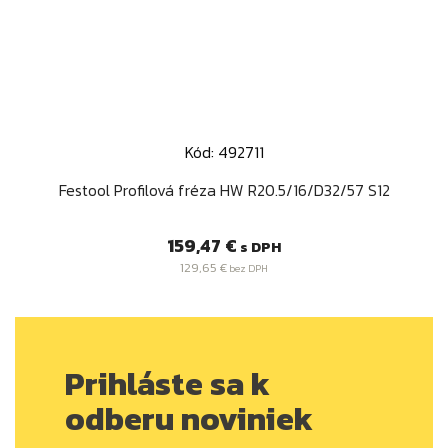
Kód: 492711
Festool Profilová fréza HW R20.5/16/D32/57 S12
Cena
159,47 €
s DPH
129,65 €
bez DPH
Prihláste sa k
odberu noviniek