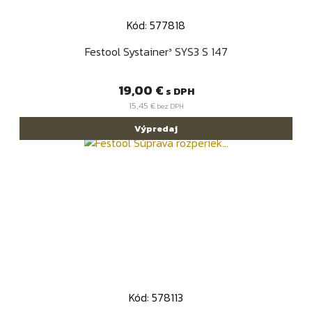
Kód: 577818
Festool Systainer³ SYS3 S 147
Cena
19,00 €
s DPH
15,45 €
bez DPH
Výpredaj
Kód: 578113