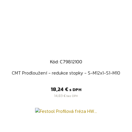
Kód: C79812100
CMT Prodloužení - redukce stopky - S-M12x1-S1-M10
Cena
18,24 €
s DPH
14,83 €
bez DPH