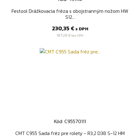
Festool Drážkovacia fréza s obojstranným nožom HW
S12...
Cena
230,35 €
s DPH
187,28 €
bez DPH
Kód: C95570111
CMT C955 Sada fréz pre rolety - R3,2 D38 S-12 HM