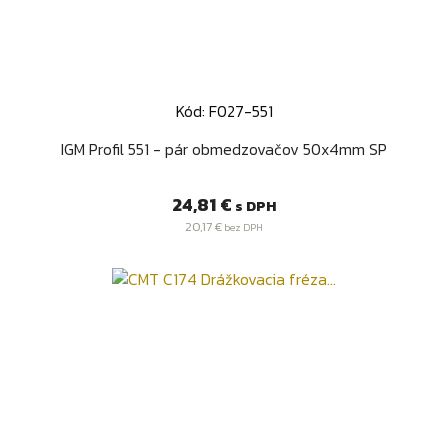
Kód: F027-551
IGM Profil 551 - pár obmedzovačov 50x4mm SP
Cena
24,81 €
s DPH
20,17 €
bez DPH