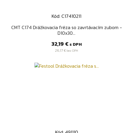
Kód: C17410211
CMT C174 Drážkovacia fréza so zavrtávacím zubom -
D10x30...
Cena
32,19 €
s DPH
26,17 €
bez DPH
Kód: 491110