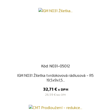
Kód: N031-05012
IGM N031 Žiletka tvrdokovová rádiusová - R5
19,5x9x1,5...
Cena
32,71 €
s DPH
26,59 €
bez DPH