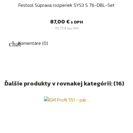
Festool Súprava rozperiek SYS3 S 76-DBL-Set
Cena
87,00 €
s DPH
70,73 €
bez DPH
Komentáre (0)
Ďalšie produkty v rovnakej kategórii: (16)