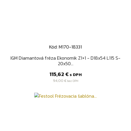
Kód: M170-18331
IGM Diamantová fréza Ekonomik Z1+1 - D18x54 L115 S-
20x50...
Cena
115,62 €
s DPH
94,00 €
bez DPH