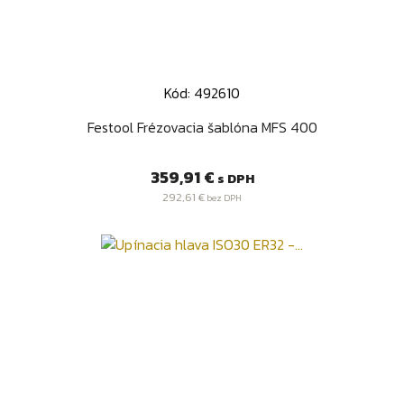
Kód: 492610
Festool Frézovacia šablóna MFS 400
Cena
359,91 €
s DPH
292,61 €
bez DPH