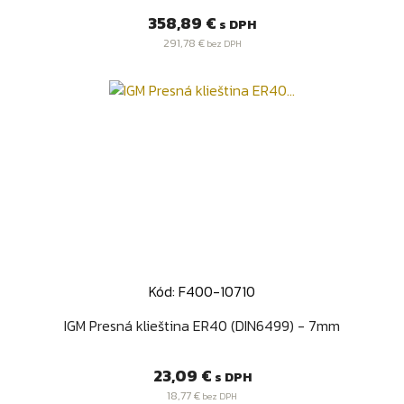
Cena
358,89 €
s DPH
291,78 €
bez DPH
Kód: F400-10710
IGM Presná klieština ER40 (DIN6499) - 7mm
Cena
23,09 €
s DPH
18,77 €
bez DPH