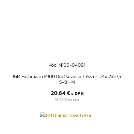
Kód: M100-04081
IGM Fachmann M100 Drážkovacia fréza - D4x12x57,5
S-8 HM
Cena
20,64 €
s DPH
16,78 €
bez DPH