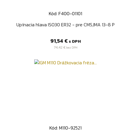
Kód: F400-01101
Upínacia hlava ISO30 ER32 - pre CMS,IMA 13-8 P
Cena
91,54 €
s DPH
74,42 €
bez DPH
Kód: M110-92521