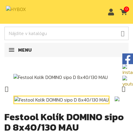
0

MENU


Festool Kolík DOMINO sipo
D 8x40/130 MAU