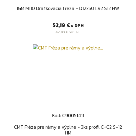
IGM M110 Drážkovacia fréza - D12x50 L92 S12 HW
Cena
52,19 €
s DPH
42,43 €
bez DPH
Kód: C90051411
CMT Fréza pre rámy a výplne - 3ks profil C+C2 S-12
HM