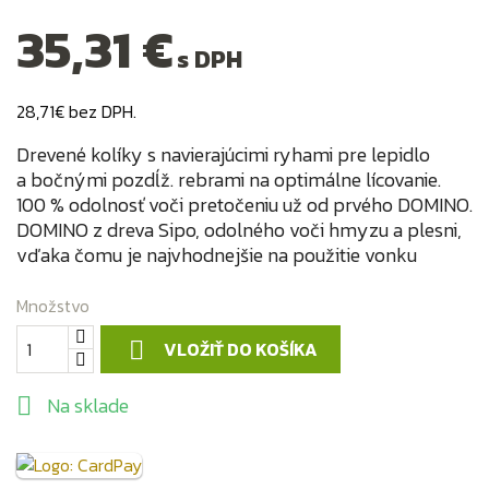
35,31 €
s DPH
28,71€ bez DPH.
Drevené kolíky s navierajúcimi ryhami pre lepidlo
a bočnými pozdĺž. rebrami na optimálne lícovanie.
100 % odolnosť voči pretočeniu už od prvého DOMINO.
DOMINO z dreva Sipo, odolného voči hmyzu a plesni,
vďaka čomu je najvhodnejšie na použitie vonku
Množstvo
VLOŽIŤ DO KOŠÍKA

Na sklade
