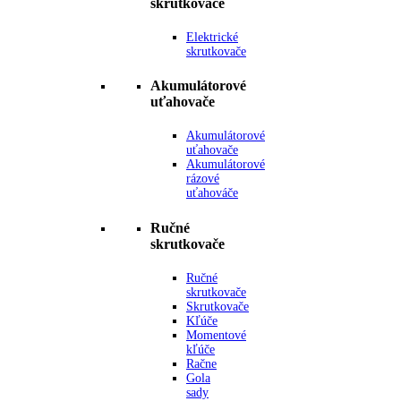
skrutkovače
Elektrické
skrutkovače
Akumulátorové
uťahovače
Akumulátorové
uťahovače
Akumulátorové
rázové
uťahováče
Ručné
skrutkovače
Ručné
skrutkovače
Skrutkovače
Kľúče
Momentové
kľúče
Račne
Gola
sady