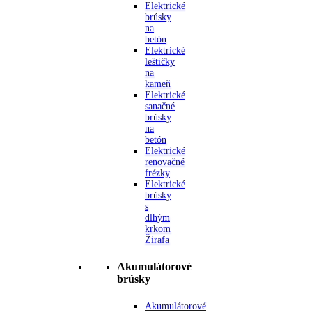
Elektrické
brúsky
na
betón
Elektrické
leštičky
na
kameň
Elektrické
sanačné
brúsky
na
betón
Elektrické
renovačné
frézky
Elektrické
brúsky
s
dlhým
krkom
Žirafa
Akumulátorové
brúsky
Akumulátorové