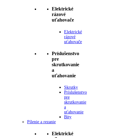
Elektrické
rázové
uťahovače
Elektrické
rázové
uťahovače
Príslušenstvo
pre
skrutkovanie
a
uťahovanie
Skrutky
Príslušenstvo
pre
skrutkovanie
a
uťahovanie
Bity
Pílenie a rezanie
Elektrické