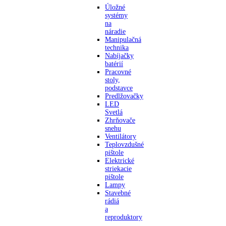
Úložné
systémy
na
náradie
Manipulačná
technika
Nabíjačky
batérií
Pracovné
stoly,
podstavce
Predlžovačky
LED
Svetlá
Zhrňovače
snehu
Ventilátory
Teplovzdušné
pištole
Elektrické
striekacie
pištole
Lampy
Stavebné
rádiá
a
reproduktory