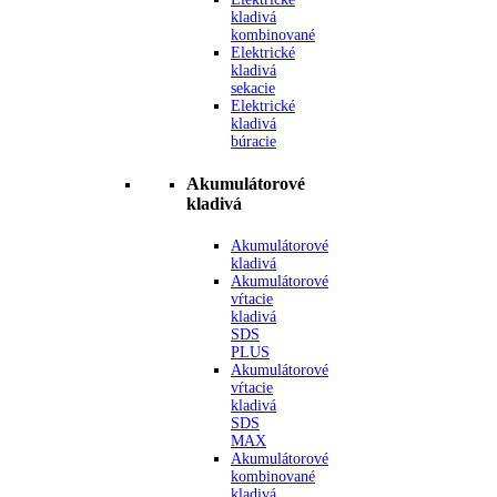
kladivá
kombinované
Elektrické
kladivá
sekacie
Elektrické
kladivá
búracie
Akumulátorové
kladivá
Akumulátorové
kladivá
Akumulátorové
vŕtacie
kladivá
SDS
PLUS
Akumulátorové
vŕtacie
kladivá
SDS
MAX
Akumulátorové
kombinované
kladivá