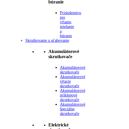
búranie
Príslušenstvo
pre
vŕtanie,
miešanie
a
búranie
Skrutkovanie a uťahovanie
Akumulátorové
skrutkovače
Akumulátorové
skrutkovače
Akumulátorové
vŕtacie
skrutkovače
Akumulátorové
príklepové
skrutkovače
Akumulátorové
špeciálne
skrutkovače
Elektrické