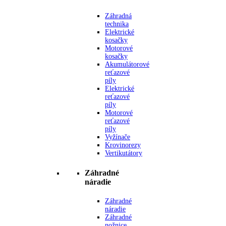
Záhradná
technika
Elektrické
kosačky
Motorové
kosačky
Akumulátorové
reťazové
píly
Elektrické
reťazové
píly
Motorové
reťazové
píly
Vyžínače
Krovinorezy
Vertikutátory
Záhradné
náradie
Záhradné
náradie
Záhradné
nožnice