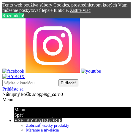
Tento web používa súbory Cookies, prostredníctvom ktorých Vám
môžeme poskytovať lepšie funkcie.
Zistite viac
Rozumiem!

Hľadať
Prihláste sa
Nákupný košík
shopping_cart
0
Menu
Menu
Späť
VŠETKY KATEGÓRIE
Zobraziť všetky produkty
Meranie a nivelácia