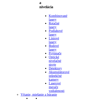
a
nivelácia
Kombinované
lasery
Rotačné
lasery
Podlahové
lasery
Líniové
lasery
Bodové
lasery
Prijímače
Optické
nivelačné
stroje
Detektory
Akumulátorové
inšpekčné
kamery
Laserové
merače
vzdialenosti
Vŕtanie, miešanie a búranie