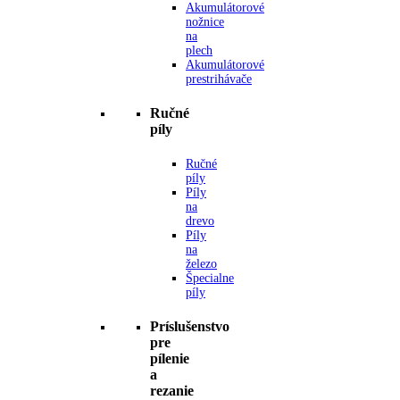
Akumulátorové
nožnice
na
plech
Akumulátorové
prestrihávače
Ručné
píly
Ručné
píly
Píly
na
drevo
Píly
na
železo
Špecialne
píly
Príslušenstvo
pre
pílenie
a
rezanie