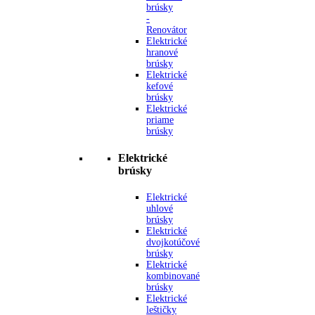
brúsky
-
Renovátor
Elektrické
hranové
brúsky
Elektrické
kefové
brúsky
Elektrické
priame
brúsky
Elektrické
brúsky
Elektrické
uhlové
brúsky
Elektrické
dvojkotúčové
brúsky
Elektrické
kombinované
brúsky
Elektrické
leštičky