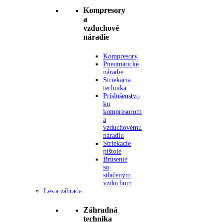
Kompresory
a
vzduchové
náradie
Kompresory
Pneumatické
náradie
Striekacia
technika
Príslušenstvo
ku
kompresorom
a
vzduchovému
náradiu
Striekacie
pištole
Brúsenie
so
stlačeným
vzduchom
Les a záhrada
Záhradná
technika