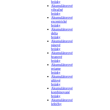
brúsky
Akumulátorové
vibračné
brúsky
Akumulátorové
excentrické
brúsky
Akumulátorové
delta
brúsky
Akumulátorové
pásové
brúsky
Akumulátorové
hranové
brúsky
Akumulátorové
priame
brúsky
Akumulátorové
uhlové
brúsky
Akumulátorové
kombinované
brúsky
Akumulátorové
leštičky