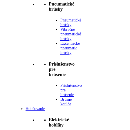
Pneumatické
brúsky
Pneumatické
brúsky
Vibračné
pneumatické
brúsky
Excentrické
pneumatic
brúsky
Príslušenstvo
pre
brúsenie
Príslušenstvo
pre
brúsenie
Brúsne
kotúče
Hobľovanie
Elektrické
hoblíky