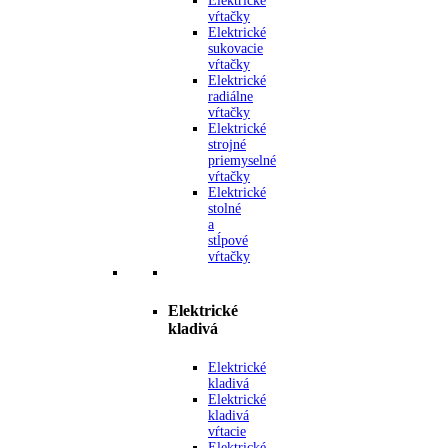
Elektrické
vŕtačky
Elektrické
sukovacie
vŕtačky
Elektrické
radiálne
vŕtačky
Elektrické
strojné
priemyselné
vŕtačky
Elektrické
stolné
a
stĺpové
vŕtačky
Elektrické
kladivá
Elektrické
kladivá
Elektrické
kladivá
vŕtacie
Elektrické