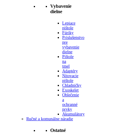
Vybavenie
dielne
Lepiace
pištole
Fúriky
Príslušenstvo
pre
vybavenie
dielne
Pištole
na
tmel
Adaptéry
Nitovacie
pištole
Chladničky
Exoskelet
Oblečenie
a
ochranné
prvky
Akumulátory
Ručné a komunálne náradie
Ostatné