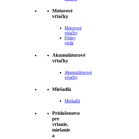
Motorové
vŕtačky
Motorové
vŕtačky
Pôdny
vrták
Akumulátorové
vŕtačky
Akumulátorové
vŕtačky
Miešadlá
Miešadlá
Príslušenstvo
pre
vŕtanie,
miešanie
a