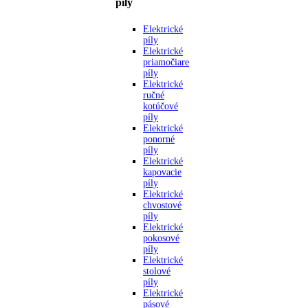
píly
Elektrické
píly
Elektrické
priamočiare
píly
Elektrické
ručné
kotúčové
píly
Elektrické
ponorné
píly
Elektrické
kapovacie
píly
Elektrické
chvostové
píly
Elektrické
pokosové
píly
Elektrické
stolové
píly
Elektrické
pásové