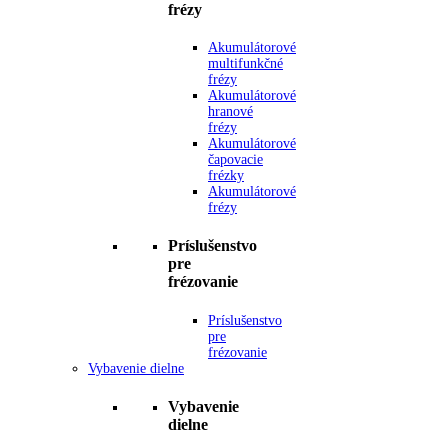
frézy
Akumulátorové
multifunkčné
frézy
Akumulátorové
hranové
frézy
Akumulátorové
čapovacie
frézky
Akumulátorové
frézy
Príslušenstvo
pre
frézovanie
Príslušenstvo
pre
frézovanie
Vybavenie dielne
Vybavenie
dielne