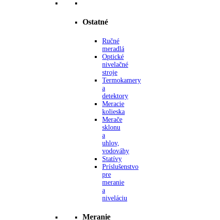
Ostatné
Ručné
meradlá
Optické
nivelačné
stroje
Termokamery
a
detektory
Meracie
kolieska
Merače
sklonu
a
uhlov,
vodováhy
Statívy
Príslušenstvo
pre
meranie
a
niveláciu
Meranie