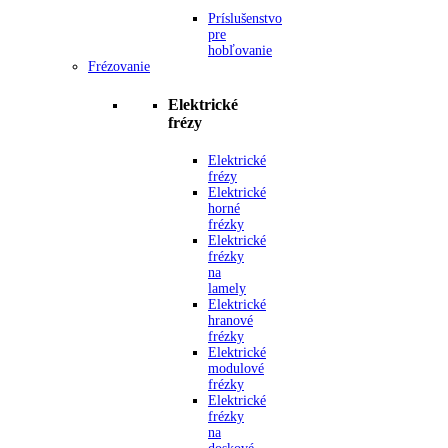
Príslušenstvo
pre
hobľovanie
Frézovanie
Elektrické
frézy
Elektrické
frézy
Elektrické
horné
frézky
Elektrické
frézky
na
lamely
Elektrické
hranové
frézky
Elektrické
modulové
frézky
Elektrické
frézky
na