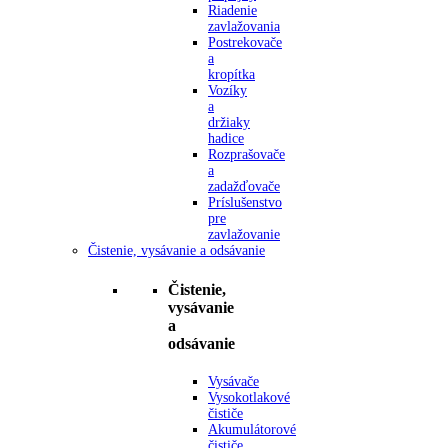
Riadenie
zavlažovania
Postrekovače
a
kropítka
Vozíky
a
držiaky
hadice
Rozprašovače
a
zadažďovače
Príslušenstvo
pre
zavlažovanie
Čistenie, vysávanie a odsávanie
Čistenie,
vysávanie
a
odsávanie
Vysávače
Vysokotlakové
čističe
Akumulátorové
čističe