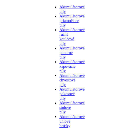
Akumulátorové
píly
Akumulátorové
priamočiare
píly
Akumulátorové
ručné
kotúčové
píly
Akumulátorové
ponorné
píly
Akumulátorové
kapovacie
píly
Akumulátorové
chvostové
píly
Akumulátorové
pokosové
píly
Akumulátorové
stolové
píly
Akumulátorové
uhlové
brúsky