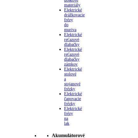
doskové
materiály
Elektrické
drážkovacie
frézy
do
muriva
Elektrické
reťazové
dlabačky
Elektrické
reťazové
dlabačky
zámkov
Elektrické
stolové
a
stojanové
frézky
Elektrické
čapovacie
frézky
Elektrické
frézy
na
lak
Akumulátorové