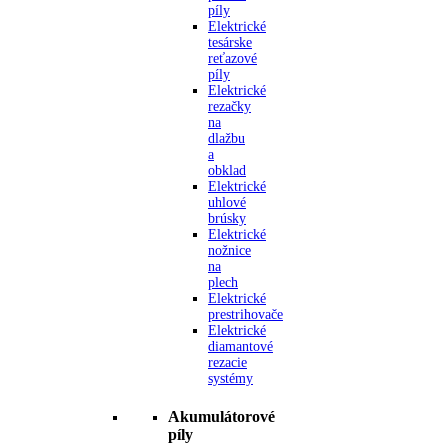
píly
Elektrické
tesárske
reťazové
píly
Elektrické
rezačky
na
dlažbu
a
obklad
Elektrické
uhlové
brúsky
Elektrické
nožnice
na
plech
Elektrické
prestrihovače
Elektrické
diamantové
rezacie
systémy
Akumulátorové
píly