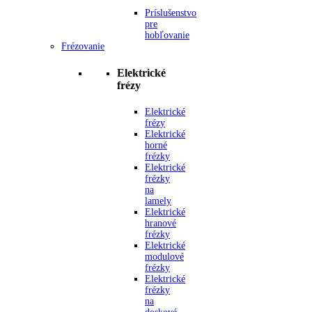
Príslušenstvo
pre
hobľovanie
Frézovanie
Elektrické
frézy
Elektrické
frézy
Elektrické
horné
frézky
Elektrické
frézky
na
lamely
Elektrické
hranové
frézky
Elektrické
modulové
frézky
Elektrické
frézky
na