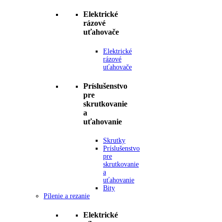
Elektrické
rázové
uťahovače
Elektrické
rázové
uťahovače
Príslušenstvo
pre
skrutkovanie
a
uťahovanie
Skrutky
Príslušenstvo
pre
skrutkovanie
a
uťahovanie
Bity
Pílenie a rezanie
Elektrické