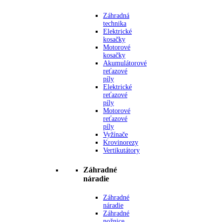
Záhradná
technika
Elektrické
kosačky
Motorové
kosačky
Akumulátorové
reťazové
píly
Elektrické
reťazové
píly
Motorové
reťazové
píly
Vyžínače
Krovinorezy
Vertikutátory
Záhradné
náradie
Záhradné
náradie
Záhradné
nožnice