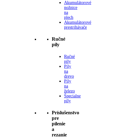
Akumulátorové
nožnice
na
plech
Akumulátorové
prestrihávače
Ručné
píly
Ručné
píly
Píly
na
drevo
Píly
na
železo
Špecialne
píly
Príslušenstvo
pre
pílenie
a
rezanie