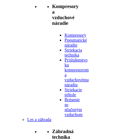
Kompresory
a
vzduchové
náradie
Kompresory
Pneumatické
náradie
Striekacia
technika
Príslušenstvo
ku
kompresorom
a
vzduchovému
náradiu
Striekacie
pištole
Brúsenie
so
stlačeným
vzduchom
Les a záhrada
Záhradná
technika