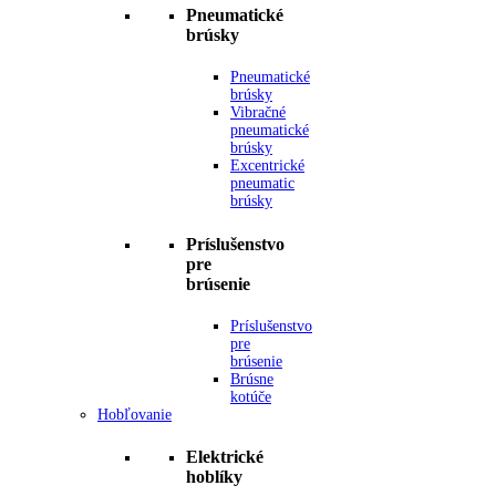
Pneumatické
brúsky
Pneumatické
brúsky
Vibračné
pneumatické
brúsky
Excentrické
pneumatic
brúsky
Príslušenstvo
pre
brúsenie
Príslušenstvo
pre
brúsenie
Brúsne
kotúče
Hobľovanie
Elektrické
hoblíky