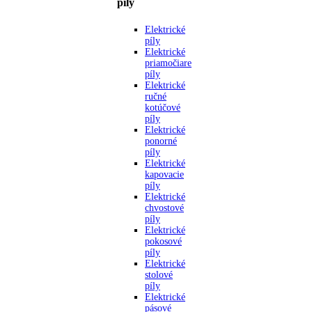
píly
Elektrické
píly
Elektrické
priamočiare
píly
Elektrické
ručné
kotúčové
píly
Elektrické
ponorné
píly
Elektrické
kapovacie
píly
Elektrické
chvostové
píly
Elektrické
pokosové
píly
Elektrické
stolové
píly
Elektrické
pásové