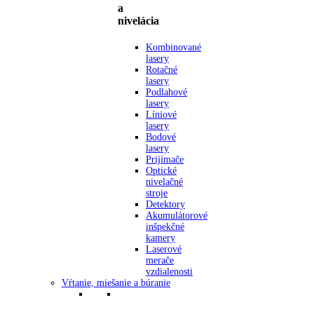
a
nivelácia
Kombinované
lasery
Rotačné
lasery
Podlahové
lasery
Líniové
lasery
Bodové
lasery
Prijímače
Optické
nivelačné
stroje
Detektory
Akumulátorové
inšpekčné
kamery
Laserové
merače
vzdialenosti
Vŕtanie, miešanie a búranie