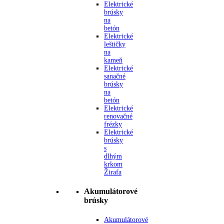
Elektrické
brúsky
na
betón
Elektrické
leštičky
na
kameň
Elektrické
sanačné
brúsky
na
betón
Elektrické
renovačné
frézky
Elektrické
brúsky
s
dlhým
krkom
Žirafa
Akumulátorové
brúsky
Akumulátorové