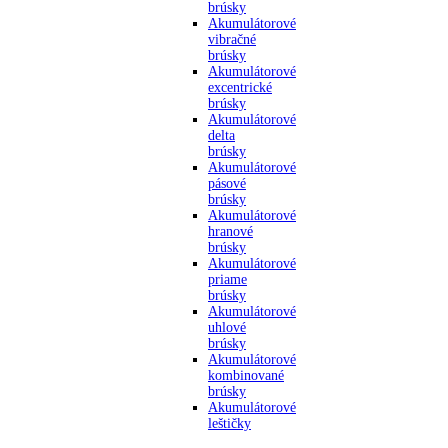
brúsky
Akumulátorové
vibračné
brúsky
Akumulátorové
excentrické
brúsky
Akumulátorové
delta
brúsky
Akumulátorové
pásové
brúsky
Akumulátorové
hranové
brúsky
Akumulátorové
priame
brúsky
Akumulátorové
uhlové
brúsky
Akumulátorové
kombinované
brúsky
Akumulátorové
leštičky