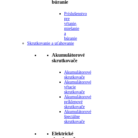
búranie
Príslušenstvo
pre
vŕtanie,
miešanie
a
búranie
Skrutkovanie a uťahovanie
Akumulátorové
skrutkovače
Akumulátorové
skrutkovače
Akumulátorové
vŕtacie
skrutkovače
Akumulátorové
príklepové
skrutkovače
Akumulátorové
špeciálne
skrutkovače
Elektrické