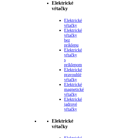
Elektrické
vŕtačky
Elektrické
vŕtačky
Elektrické
vŕtačky
bez
príklepu
Elektrické
vŕtačky
s
príklepom
Elektrické
pravouhlé
vŕtačky
Elektrické
magnetické
vŕtačky
Elektrické
jadrové
vŕtačky
Elektrické
vŕtačky