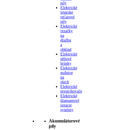
píly
Elektrické
tesárske
reťazové
píly
Elektrické
rezačky
na
dlažbu
a
obklad
Elektrické
uhlové
brúsky
Elektrické
nožnice
na
plech
Elektrické
prestrihovače
Elektrické
diamantové
rezacie
systémy
Akumulátorové
píly