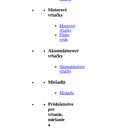
Motorové
vŕtačky
Motorové
vŕtačky
Pôdny
vrták
Akumulátorové
vŕtačky
Akumulátorové
vŕtačky
Miešadlá
Miešadlá
Príslušenstvo
pre
vŕtanie,
miešanie
a