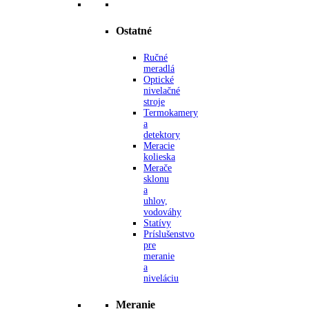
Ostatné
Ručné
meradlá
Optické
nivelačné
stroje
Termokamery
a
detektory
Meracie
kolieska
Merače
sklonu
a
uhlov,
vodováhy
Statívy
Príslušenstvo
pre
meranie
a
niveláciu
Meranie