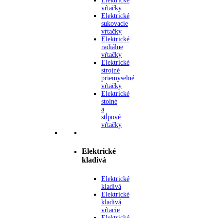
Elektrické
vŕtačky
Elektrické
sukovacie
vŕtačky
Elektrické
radiálne
vŕtačky
Elektrické
strojné
priemyselné
vŕtačky
Elektrické
stolné
a
stĺpové
vŕtačky
Elektrické
kladivá
Elektrické
kladivá
Elektrické
kladivá
vŕtacie
Elektrické