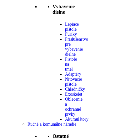
Vybavenie
dielne
Lepiace
pištole
Fúriky
Príslušenstvo
pre
vybavenie
dielne
Pištole
na
tmel
Adaptéry
Nitovacie
pištole
Chladničky
Exoskelet
Oblečenie
a
ochranné
prvky
Akumulátory
Ručné a komunálne náradie
Ostatné