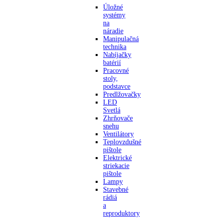
Úložné
systémy
na
náradie
Manipulačná
technika
Nabíjačky
batérií
Pracovné
stoly,
podstavce
Predlžovačky
LED
Svetlá
Zhrňovače
snehu
Ventilátory
Teplovzdušné
pištole
Elektrické
striekacie
pištole
Lampy
Stavebné
rádiá
a
reproduktory