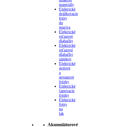
doskové
materiály
Elektrické
drážkovacie
frézy
do
muriva
Elektrické
reťazové
dlabačky
Elektrické
reťazové
dlabačky
zámkov
Elektrické
stolové
a
stojanové
frézky
Elektrické
čapovacie
frézky
Elektrické
frézy
na
lak
Akumulátorové