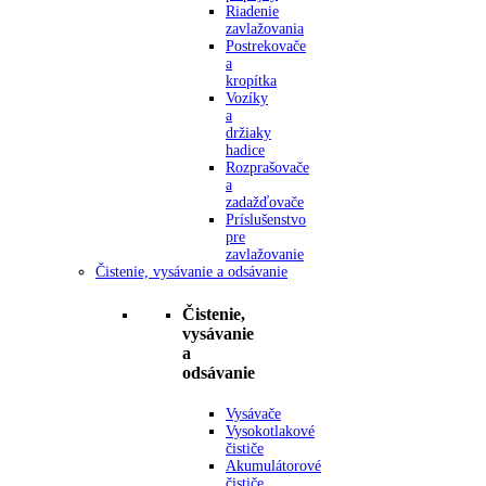
Riadenie
zavlažovania
Postrekovače
a
kropítka
Vozíky
a
držiaky
hadice
Rozprašovače
a
zadažďovače
Príslušenstvo
pre
zavlažovanie
Čistenie, vysávanie a odsávanie
Čistenie,
vysávanie
a
odsávanie
Vysávače
Vysokotlakové
čističe
Akumulátorové
čističe