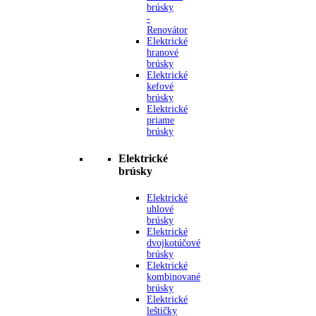
brúsky
-
Renovátor
Elektrické
hranové
brúsky
Elektrické
kefové
brúsky
Elektrické
priame
brúsky
Elektrické
brúsky
Elektrické
uhlové
brúsky
Elektrické
dvojkotúčové
brúsky
Elektrické
kombinované
brúsky
Elektrické
leštičky