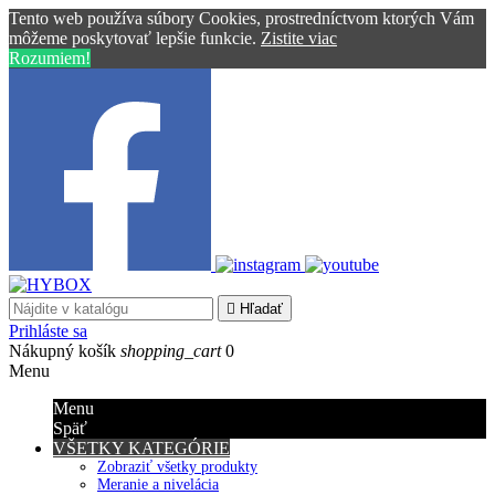
Tento web používa súbory Cookies, prostredníctvom ktorých Vám
môžeme poskytovať lepšie funkcie.
Zistite viac
Rozumiem!

Hľadať
Prihláste sa
Nákupný košík
shopping_cart
0
Menu
Menu
Späť
VŠETKY KATEGÓRIE
Zobraziť všetky produkty
Meranie a nivelácia