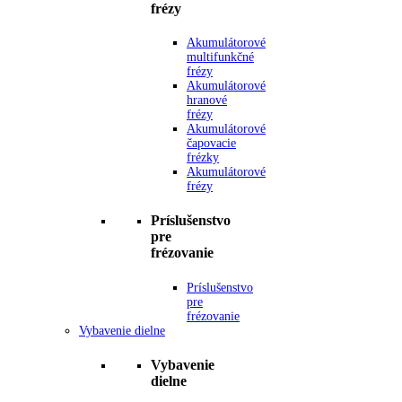
frézy
Akumulátorové
multifunkčné
frézy
Akumulátorové
hranové
frézy
Akumulátorové
čapovacie
frézky
Akumulátorové
frézy
Príslušenstvo
pre
frézovanie
Príslušenstvo
pre
frézovanie
Vybavenie dielne
Vybavenie
dielne