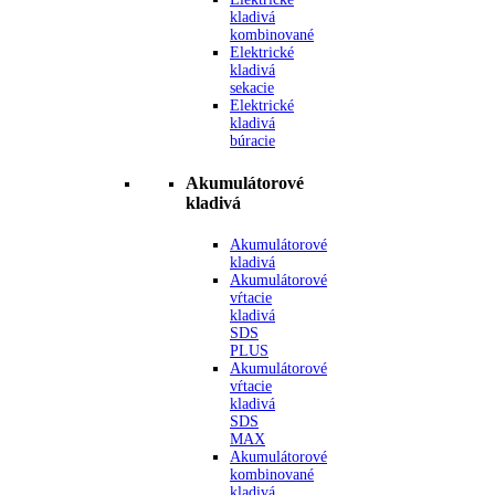
kladivá
kombinované
Elektrické
kladivá
sekacie
Elektrické
kladivá
búracie
Akumulátorové
kladivá
Akumulátorové
kladivá
Akumulátorové
vŕtacie
kladivá
SDS
PLUS
Akumulátorové
vŕtacie
kladivá
SDS
MAX
Akumulátorové
kombinované
kladivá