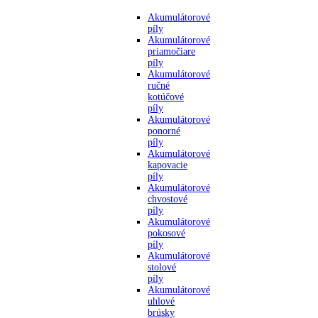
Akumulátorové
píly
Akumulátorové
priamočiare
píly
Akumulátorové
ručné
kotúčové
píly
Akumulátorové
ponorné
píly
Akumulátorové
kapovacie
píly
Akumulátorové
chvostové
píly
Akumulátorové
pokosové
píly
Akumulátorové
stolové
píly
Akumulátorové
uhlové
brúsky