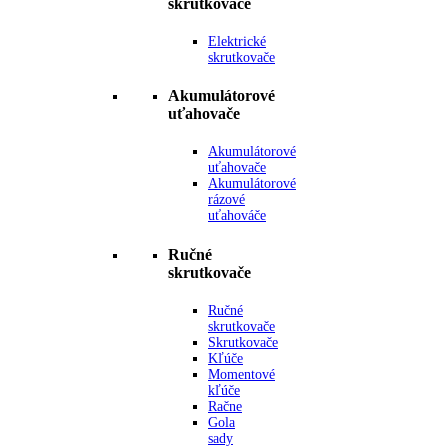
skrutkovače
Elektrické
skrutkovače
Akumulátorové
uťahovače
Akumulátorové
uťahovače
Akumulátorové
rázové
uťahováče
Ručné
skrutkovače
Ručné
skrutkovače
Skrutkovače
Kľúče
Momentové
kľúče
Račne
Gola
sady