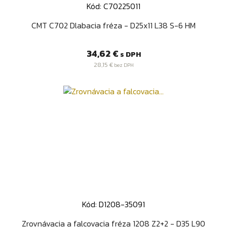
Kód: C70225011
CMT C702 Dlabacia fréza - D25x11 L38 S-6 HM
Cena
34,62 €
s DPH
28,15 €
bez DPH
Kód: D1208-35091
Zrovnávacia a falcovacia fréza 1208 Z2+2 - D35 L90