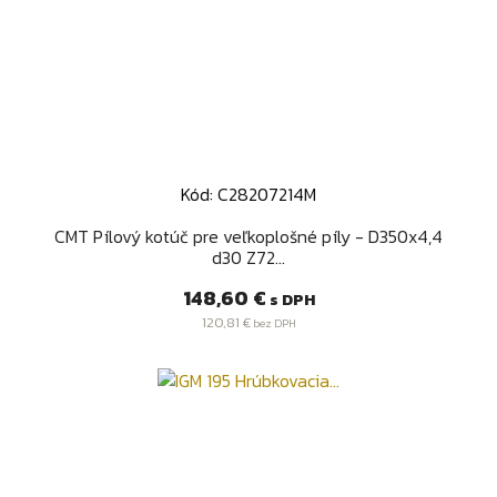
Kód: C28207214M
CMT Pílový kotúč pre veľkoplošné píly - D350x4,4
d30 Z72...
Cena
148,60 €
s DPH
120,81 €
bez DPH