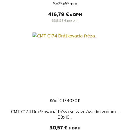
S=25x55mm
Cena
416,79 €
s DPH
338,85 €
bez DPH
Kód: C17403011
CMT C174 Drážkovacia fréza so zavrtávacím zubom -
D3x10...
Cena
30,57 €
s DPH