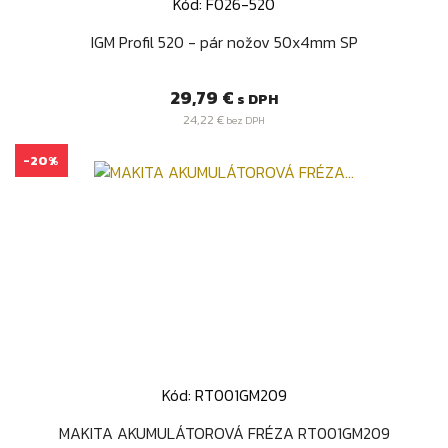
Kód: F026-520
IGM Profil 520 - pár nožov 50x4mm SP
Cena
29,79 €
s DPH
24,22 €
bez DPH
-20%
Kód: RT001GM209
MAKITA AKUMULÁTOROVÁ FRÉZA RT001GM209