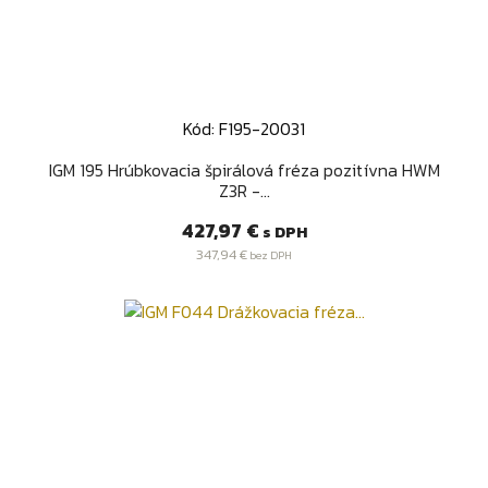
Kód: F195-20031
IGM 195 Hrúbkovacia špirálová fréza pozitívna HWM
Z3R -...
Cena
427,97 €
s DPH
347,94 €
bez DPH