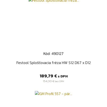
Kód: 490127
Festool Splošťovacia fréza HW S12 D67 x D12
Cena
189,79 €
s DPH
154,30 €
bez DPH