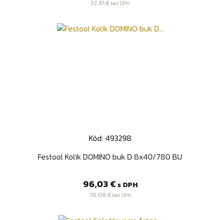
32,81 €
bez DPH
Kód: 493298
Festool Kolík DOMINO buk D 8x40/780 BU
Cena
96,03 €
s DPH
78,08 €
bez DPH