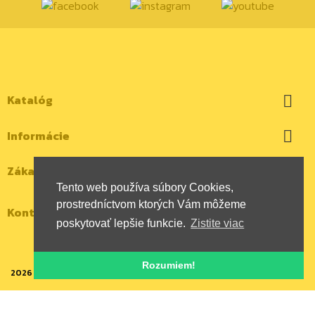
Katalóg

Informácie

Zákaznícky účet

Tento web používa súbory Cookies,
prostredníctvom ktorých Vám môžeme
Kontaktujte nás
poskytovať lepšie funkcie.
Zistite viac
Rozumiem!
2026 | Všetky autorské práva vyhradené | HYBOX Slovakia, s.r.o.