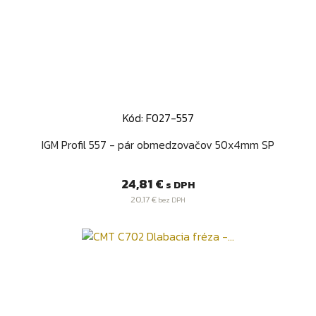
Kód: F027-557
IGM Profil 557 - pár obmedzovačov 50x4mm SP
Cena
24,81 €
s DPH
20,17 €
bez DPH