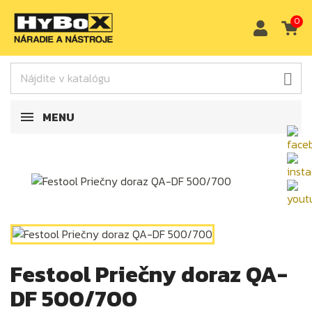
0

MENU
Festool Priečny doraz QA-
DF 500/700