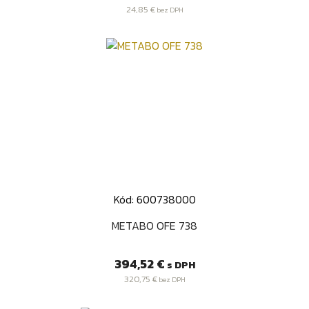
24,85 €
bez DPH
Kód: 600738000
METABO OFE 738
Cena
394,52 €
s DPH
320,75 €
bez DPH