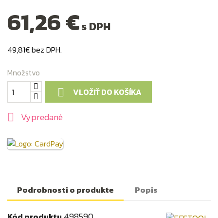
61,26 €
s DPH
49,81€ bez DPH.
Množstvo
VLOŽIŤ DO KOŠÍKA

Vypredané

Podrobnosti o produkte
Popis
498590
Kód produktu