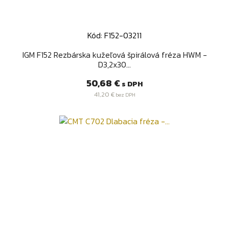
Kód: F152-03211
IGM F152 Rezbárska kužeľová špirálová fréza HWM -
D3,2x30...
Cena
50,68 €
s DPH
41,20 €
bez DPH