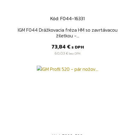
Kód: F044-16331
IGM F044 Drážkovacia fréza HM so zavrtávacou
žiletkou -...
Cena
73,84 €
s DPH
60,03 €
bez DPH