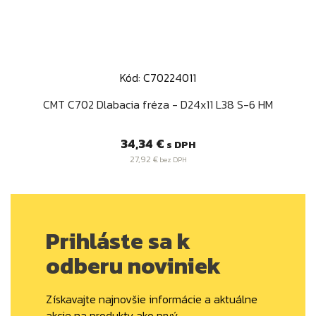
Kód: C70224011
CMT C702 Dlabacia fréza - D24x11 L38 S-6 HM
Cena
34,34 €
s DPH
27,92 €
bez DPH
Prihláste sa k
odberu noviniek
Získavajte najnovšie informácie a aktuálne
akcie na produkty ako prvý.