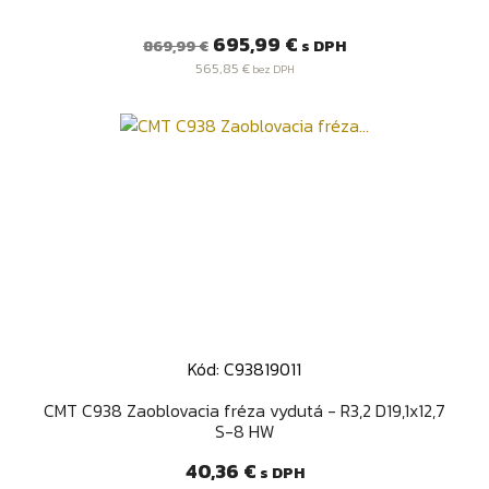
Bežná
Cena
695,99 €
s DPH
869,99 €
cena
565,85 €
bez DPH
Kód: C93819011
CMT C938 Zaoblovacia fréza vydutá - R3,2 D19,1x12,7
S-8 HW
Cena
40,36 €
s DPH