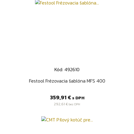
Kód: 492610
Festool Frézovacia šablóna MFS 400
Cena
359,91 €
s DPH
292,61 €
bez DPH