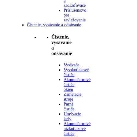
a
zadažďovače
Príslušenstvo
pre
zavlažovanie
Čistenie, vysávanie a odsávanie
Čistenie,
vysávanie
a
odsávanie
Vysávače
Vysokotlakové
čističe
Akumulátorové
čističe
okien
Zametacie
stroje
Parné
čističe
Umývacie
kefy
Akumulátorové
nízkotlakové
čističe