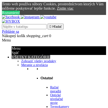
Tento web používa súbory Cookies, prostredníctvom ktorých Vám
môžeme poskytovať lepšie funkcie.
Zistite viac
Rozumiem!

Hľadať
Prihláste sa
Nákupný košík
shopping_cart
0
Menu
Menu
Späť
VŠETKY KATEGÓRIE
Zobraziť všetky produkty
Meranie a nivelácia
Ostatné
Ručné
meradlá
Optické
nivelačné
stroje
Termokamery