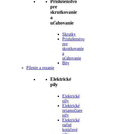
Príslušenstvo
pre
skrutkovanie
a
uťahovanie
Skrutky
Príslušenstvo
pre
skrutkovanie
a
uťahovanie
Bity
Pílenie a rezanie
Elektrické
píly
Elektrické
píly
Elektrické
priamočiare
píly
Elektrické
ručné
kotúčové