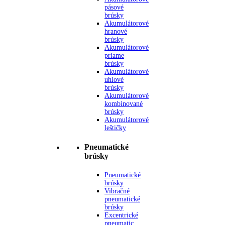
pásové
brúsky
Akumulátorové
hranové
brúsky
Akumulátorové
priame
brúsky
Akumulátorové
uhlové
brúsky
Akumulátorové
kombinované
brúsky
Akumulátorové
leštičky
Pneumatické
brúsky
Pneumatické
brúsky
Vibračné
pneumatické
brúsky
Excentrické
pneumatic