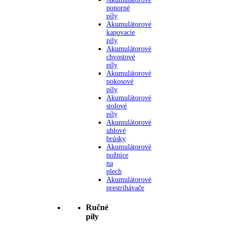
ponorné
píly
Akumulátorové
kapovacie
píly
Akumulátorové
chvostové
píly
Akumulátorové
pokosové
píly
Akumulátorové
stolové
píly
Akumulátorové
uhlové
brúsky
Akumulátorové
nožnice
na
plech
Akumulátorové
prestrihávače
Ručné
píly