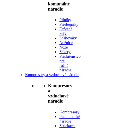
komunálne
náradie
Pilníky
Priebojníky
Drôtené
kefy
Sťahováky
Nožnice
Nože
Sekery
Príslušenstvo
pre
ručné
náradie
Kompresory a vzduchové náradie
Kompresory
a
vzduchové
náradie
Kompresory
Pneumatické
náradie
Striekacia