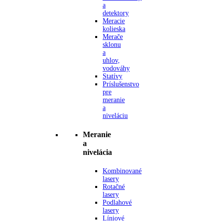
a
detektory
Meracie
kolieska
Merače
sklonu
a
uhlov,
vodováhy
Statívy
Príslušenstvo
pre
meranie
a
niveláciu
Meranie
a
nivelácia
Kombinované
lasery
Rotačné
lasery
Podlahové
lasery
Líniové