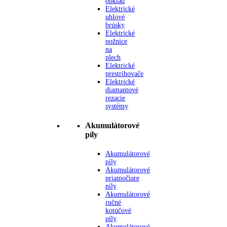
obklad
Elektrické
uhlové
brúsky
Elektrické
nožnice
na
plech
Elektrické
prestrihovače
Elektrické
diamantové
rezacie
systémy
Akumulátorové
píly
Akumulátorové
píly
Akumulátorové
priamočiare
píly
Akumulátorové
ručné
kotúčové
píly
Akumulátorové