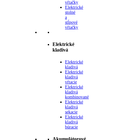
vŕtačky
Elektrické
stolné
a
stĺpové
vŕtačky
Elektrické
kladivá
Elektrické
kladivá
Elektrické
kladivá
vŕtacie
Elektrické
kladivá
kombinované
Elektrické
kladivá
sekacie
Elektrické
kladivá
búracie
Akumulátorové