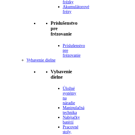
frézky
Akumulátorové
frézy
Príslušenstvo
pre
frézovanie
Príslušenstvo
pre
frézovanie
Vybavenie dielne
Vybavenie
dielne
Úložné
systémy
na
náradie
Manipulačná
technika
Nabíjačky
batérií
Pracovné
stoly,