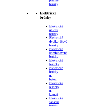
priame
brúsky
Elektrické
brúsky
Elektrické
uhlové
brúsky
Elektrické
dvojkotúčové
brúsky
Elektrické
kombinované
brúsky
Elektrické
leštičky
Elektrické
brúsky
na
betón
Elektrické
leštičky
na
kameň
Elektrické
sanačné
brúsky