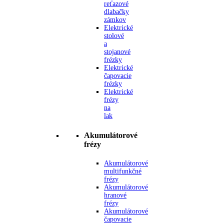
reťazové
dlabačky
zámkov
Elektrické
stolové
a
stojanové
frézky
Elektrické
čapovacie
frézky
Elektrické
frézy
na
lak
Akumulátorové
frézy
Akumulátorové
multifunkčné
frézy
Akumulátorové
hranové
frézy
Akumulátorové
čapovacie