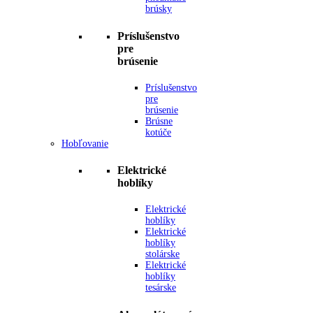
brúsky
Príslušenstvo
pre
brúsenie
Príslušenstvo
pre
brúsenie
Brúsne
kotúče
Hobľovanie
Elektrické
hoblíky
Elektrické
hoblíky
Elektrické
hoblíky
stolárske
Elektrické
hoblíky
tesárske