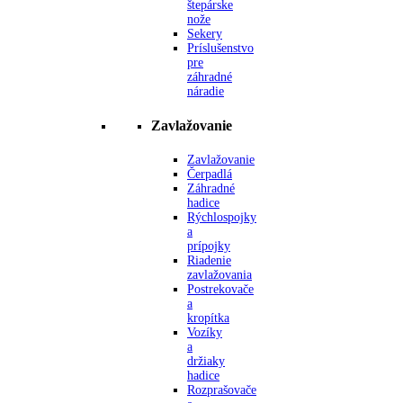
štepárske
nože
Sekery
Príslušenstvo
pre
záhradné
náradie
Zavlažovanie
Zavlažovanie
Čerpadlá
Záhradné
hadice
Rýchlospojky
a
prípojky
Riadenie
zavlažovania
Postrekovače
a
kropítka
Vozíky
a
držiaky
hadice
Rozprašovače