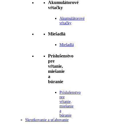
Akumulátorové
vŕtačky
Akumulátorové
vŕtačky
Miešadlá
Miešadlá
Príslušenstvo
pre
vŕtanie,
miešanie
a
búranie
Príslušenstvo
pre
vŕtanie,
miešanie
a
búranie
Skrutkovanie a uťahovanie