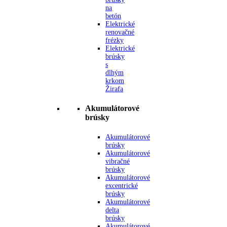
na
betón
Elektrické
renovačné
frézky
Elektrické
brúsky
s
dlhým
krkom
Žirafa
Akumulátorové
brúsky
Akumulátorové
brúsky
Akumulátorové
vibračné
brúsky
Akumulátorové
excentrické
brúsky
Akumulátorové
delta
brúsky
Akumulátorové