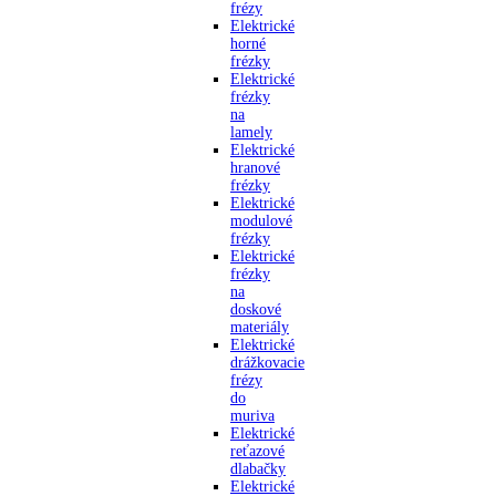
frézy
Elektrické
horné
frézky
Elektrické
frézky
na
lamely
Elektrické
hranové
frézky
Elektrické
modulové
frézky
Elektrické
frézky
na
doskové
materiály
Elektrické
drážkovacie
frézy
do
muriva
Elektrické
reťazové
dlabačky
Elektrické