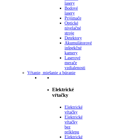
lasery
Bodové
lasery
Prijímače
Optické
nivelačné
stroje
Detektory
Akumulátorové
inšpekčné
kamery
Laserové
merače
vzdialenosti
Vŕtanie, miešanie a búranie
Elektrické
vŕtačky
Elektrické
vŕtačky
Elektrické
vŕtačky
bez
príklepu
Elektrické