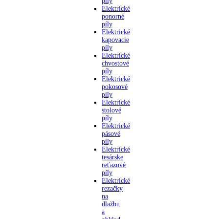
píly
Elektrické
ponorné
píly
Elektrické
kapovacie
píly
Elektrické
chvostové
píly
Elektrické
pokosové
píly
Elektrické
stolové
píly
Elektrické
pásové
píly
Elektrické
tesárske
reťazové
píly
Elektrické
rezačky
na
dlažbu
a