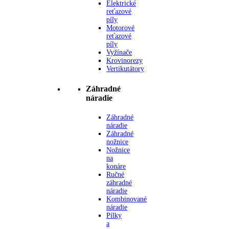
Elektrické
reťazové
píly
Motorové
reťazové
píly
Vyžínače
Krovinorezy
Vertikutátory
Záhradné
náradie
Záhradné
náradie
Záhradné
nožnice
Nožnice
na
konáre
Ručné
záhradné
náradie
Kombinované
náradie
Pílky
a