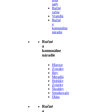
gola
sady
Ručné
račne
Vratidlá
Ručné
a
komunálne
náradie
Ručné
a
komunálne
náradie
Hlavice
Zveráky
Bity
Meradlá
Hoblíky
Zvierky
Škrabky
Sponkovače
Dláta
Ručné
a