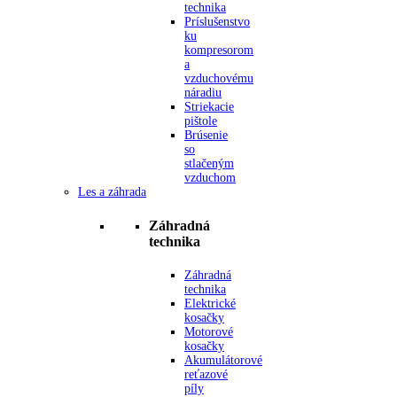
technika
Príslušenstvo
ku
kompresorom
a
vzduchovému
náradiu
Striekacie
pištole
Brúsenie
so
stlačeným
vzduchom
Les a záhrada
Záhradná
technika
Záhradná
technika
Elektrické
kosačky
Motorové
kosačky
Akumulátorové
reťazové
píly