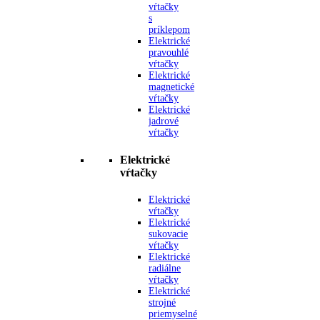
vŕtačky
s
príklepom
Elektrické
pravouhlé
vŕtačky
Elektrické
magnetické
vŕtačky
Elektrické
jadrové
vŕtačky
Elektrické
vŕtačky
Elektrické
vŕtačky
Elektrické
sukovacie
vŕtačky
Elektrické
radiálne
vŕtačky
Elektrické
strojné
priemyselné