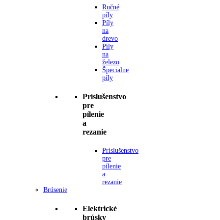
Ručné
píly
Píly
na
drevo
Píly
na
železo
Špecialne
píly
Príslušenstvo
pre
pílenie
a
rezanie
Príslušenstvo
pre
pílenie
a
rezanie
Brúsenie
Elektrické
brúsky