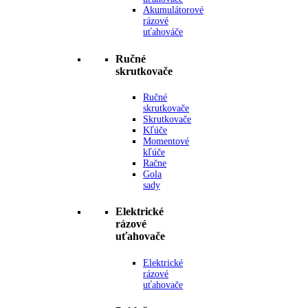
Akumulátorové
rázové
uťahováče
Ručné
skrutkovače
Ručné
skrutkovače
Skrutkovače
Kľúče
Momentové
kľúče
Račne
Gola
sady
Elektrické
rázové
uťahovače
Elektrické
rázové
uťahovače