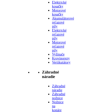
Elektrické
kosačky
Motorové
kosačky
Akumulátorové
reťazové
píly
Elektrické
reťazové
píly
Motorové
reťazové
píly
Vyžínače
Krovinorezy
Vertikutátory
Záhradné
náradie
Záhradné
náradie
Záhradné
nožnice
Nožnice
na
konáre