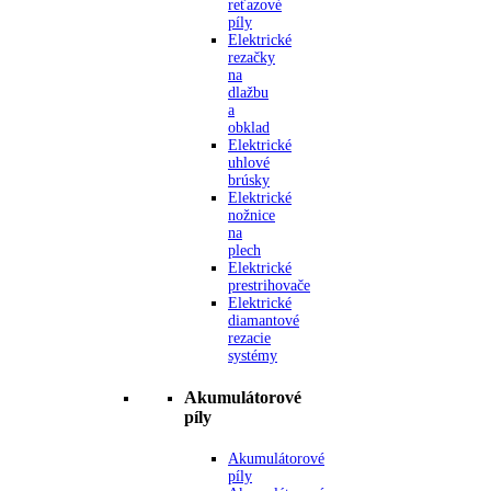
reťazové
píly
Elektrické
rezačky
na
dlažbu
a
obklad
Elektrické
uhlové
brúsky
Elektrické
nožnice
na
plech
Elektrické
prestrihovače
Elektrické
diamantové
rezacie
systémy
Akumulátorové
píly
Akumulátorové
píly