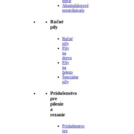
plech
Akumulátorové
prestrihávače
Ručné
píly
Ručné
píly
Píly
na
drevo
Píly
na
železo
Špecialne
píly
Príslušenstvo
pre
pílenie
a
rezanie
Príslušenstvo
pre