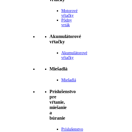
Motorové
vŕtačky
Pôdny
vrták
Akumulátorové
vŕtačky
Akumulátorové
vŕtačky
Miešadlá
Miešadlá
Príslušenstvo
pre
vŕtanie,
miešanie
a
búranie
Príslušenstvo