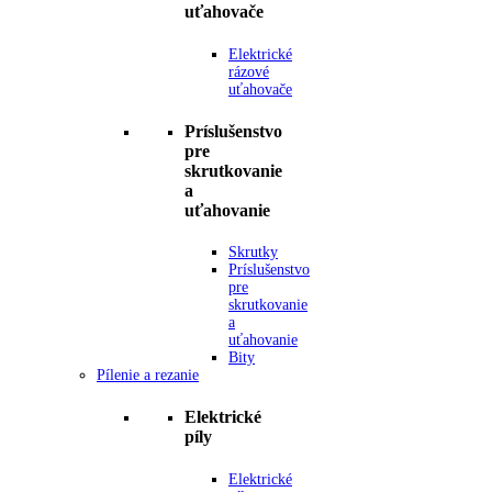
uťahovače
Elektrické
rázové
uťahovače
Príslušenstvo
pre
skrutkovanie
a
uťahovanie
Skrutky
Príslušenstvo
pre
skrutkovanie
a
uťahovanie
Bity
Pílenie a rezanie
Elektrické
píly
Elektrické