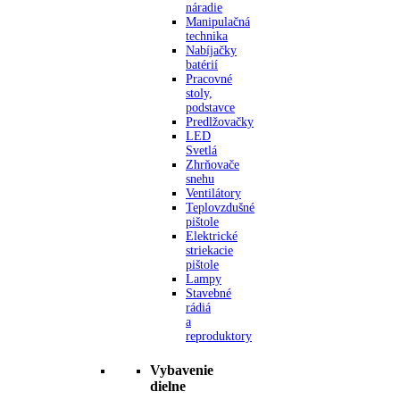
náradie
Manipulačná
technika
Nabíjačky
batérií
Pracovné
stoly,
podstavce
Predlžovačky
LED
Svetlá
Zhrňovače
snehu
Ventilátory
Teplovzdušné
pištole
Elektrické
striekacie
pištole
Lampy
Stavebné
rádiá
a
reproduktory
Vybavenie
dielne