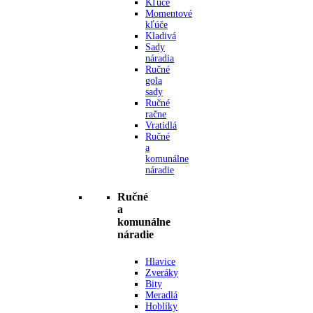
Kľúče
Momentové
kľúče
Kladivá
Sady
náradia
Ručné
gola
sady
Ručné
račne
Vratidlá
Ručné
a
komunálne
náradie
Ručné
a
komunálne
náradie
Hlavice
Zveráky
Bity
Meradlá
Hoblíky