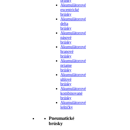
brúsky
Akumulátorové
excentrické
brúsky
Akumulátorové
delta
brúsky
Akumulátorové
pásové
brúsky
Akumulátorové
hranové
brúsky
Akumulátorové
priame
brúsky
Akumulátorové
uhlové
brúsky
Akumulátorové
kombinované
brúsky
Akumulátorové
leštičky
Pneumatické
brúsky