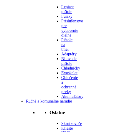
Lepiace
pištole
Fúriky
Príslušenstvo
pre
vybavenie
dielne
Pištole
na
tmel
Adaptéry
Nitovacie
pištole
Chladničky
Exoskelet
Oblečenie
a
ochranné
prvky
Akumulátory
Ručné a komunálne náradie
Ostatné
Skrutkovače
Kliešte