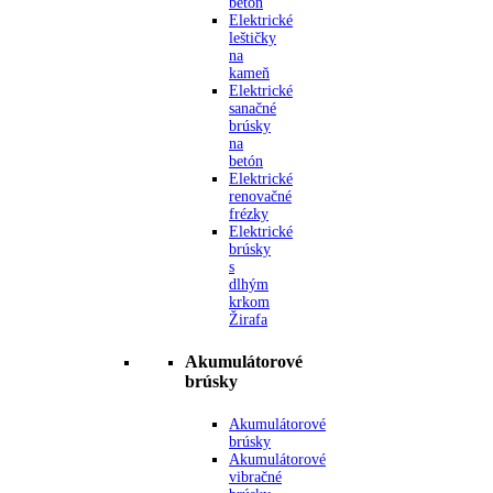
betón
Elektrické
leštičky
na
kameň
Elektrické
sanačné
brúsky
na
betón
Elektrické
renovačné
frézky
Elektrické
brúsky
s
dlhým
krkom
Žirafa
Akumulátorové
brúsky
Akumulátorové
brúsky
Akumulátorové
vibračné