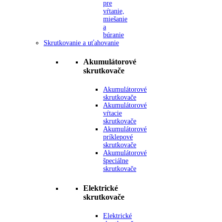
pre
vŕtanie,
miešanie
a
búranie
Skrutkovanie a uťahovanie
Akumulátorové
skrutkovače
Akumulátorové
skrutkovače
Akumulátorové
vŕtacie
skrutkovače
Akumulátorové
príklepové
skrutkovače
Akumulátorové
špeciálne
skrutkovače
Elektrické
skrutkovače
Elektrické