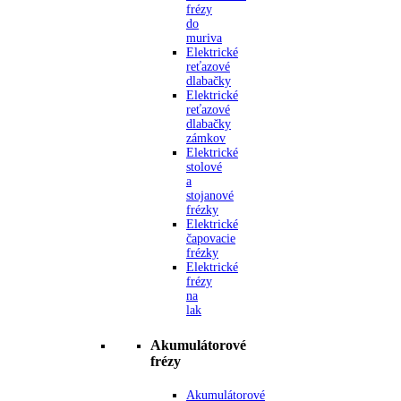
frézy
do
muriva
Elektrické
reťazové
dlabačky
Elektrické
reťazové
dlabačky
zámkov
Elektrické
stolové
a
stojanové
frézky
Elektrické
čapovacie
frézky
Elektrické
frézy
na
lak
Akumulátorové
frézy
Akumulátorové