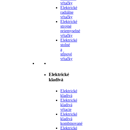
vŕtačky
Elektrické
radiálne
vŕtačky
Elektrické
strojné
priemyselné
vŕtačky
Elektrické
stolné
a
stĺpové
vŕtačky
Elektrické
kladivá
Elektrické
kladivá
Elektrické
kladivá
vŕtacie
Elektrické
kladivá
kombinované
Elektrické