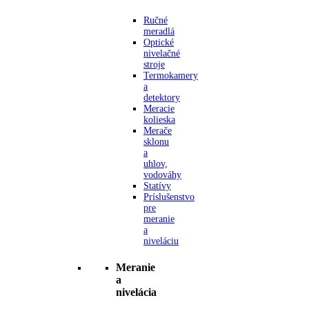
Ručné
meradlá
Optické
nivelačné
stroje
Termokamery
a
detektory
Meracie
kolieska
Merače
sklonu
a
uhlov,
vodováhy
Statívy
Príslušenstvo
pre
meranie
a
niveláciu
Meranie
a
nivelácia