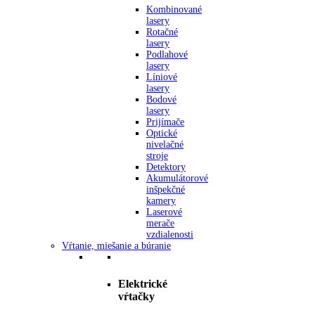
Kombinované
lasery
Rotačné
lasery
Podlahové
lasery
Líniové
lasery
Bodové
lasery
Prijímače
Optické
nivelačné
stroje
Detektory
Akumulátorové
inšpekčné
kamery
Laserové
merače
vzdialenosti
Vŕtanie, miešanie a búranie
Elektrické
vŕtačky