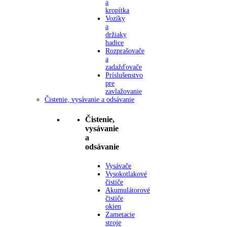
a
kropítka
Vozíky
a
držiaky
hadice
Rozprašovače
a
zadažďovače
Príslušenstvo
pre
zavlažovanie
Čistenie, vysávanie a odsávanie
Čistenie,
vysávanie
a
odsávanie
Vysávače
Vysokotlakové
čističe
Akumulátorové
čističe
okien
Zametacie
stroje