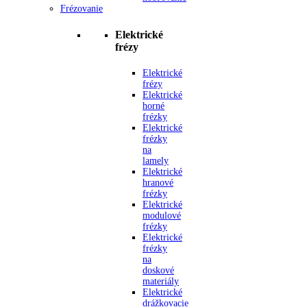
Frézovanie
Elektrické
frézy
Elektrické
frézy
Elektrické
horné
frézky
Elektrické
frézky
na
lamely
Elektrické
hranové
frézky
Elektrické
modulové
frézky
Elektrické
frézky
na
doskové
materiály
Elektrické
drážkovacie