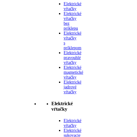
Elektrické
vŕtačky
Elektrické
vŕtačky
bez
príklepu
Elektrické
vŕtačky
s
príklepom
Elektrické
pravouhlé
vŕtačky
Elektrické
magnetické
vŕtačky
Elektrické
jadrové
vŕtačky
Elektrické
vŕtačky
Elektrické
vŕtačky
Elektrické
sukovacie