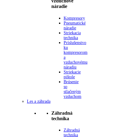
vzduchové
náradie
Kompresory
Pneumatické
náradie
Striekacia
technika
Príslušenstvo
ku
kompresorom
a
vzduchovému
náradiu
Striekacie
pištole
Brúsenie
so
stlačeným
vzduchom
Les a záhrada
Záhradná
technika
Záhradná
technika