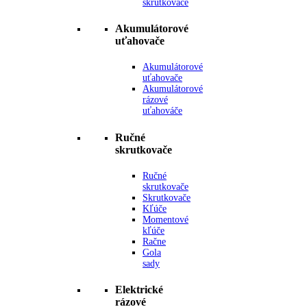
skrutkovače
Akumulátorové
uťahovače
Akumulátorové
uťahovače
Akumulátorové
rázové
uťahováče
Ručné
skrutkovače
Ručné
skrutkovače
Skrutkovače
Kľúče
Momentové
kľúče
Račne
Gola
sady
Elektrické
rázové