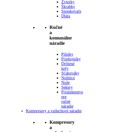
Zvierky
Škrabky
Sponkovače
Dláta
Ručné
a
komunálne
náradie
Pilníky
Priebojníky
Drôtené
kefy
Sťahováky
Nožnice
Nože
Sekery
Príslušenstvo
pre
ručné
náradie
Kompresory a vzduchové náradie
Kompresory
a