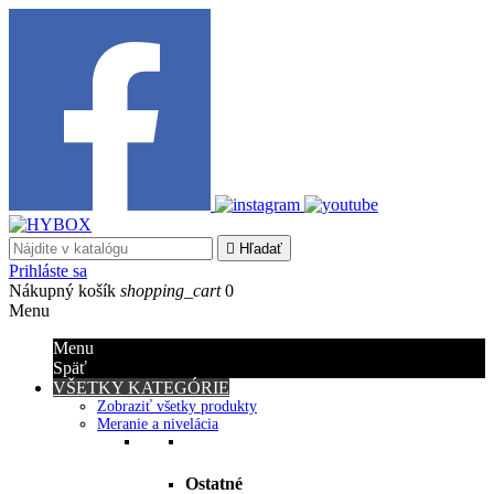

Hľadať
Prihláste sa
Nákupný košík
shopping_cart
0
Menu
Menu
Späť
VŠETKY KATEGÓRIE
Zobraziť všetky produkty
Meranie a nivelácia
Ostatné