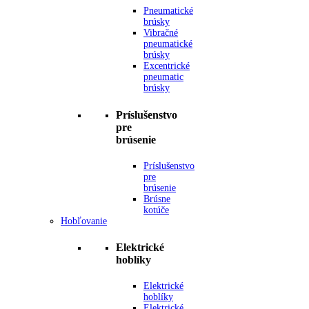
Pneumatické
brúsky
Vibračné
pneumatické
brúsky
Excentrické
pneumatic
brúsky
Príslušenstvo
pre
brúsenie
Príslušenstvo
pre
brúsenie
Brúsne
kotúče
Hobľovanie
Elektrické
hoblíky
Elektrické
hoblíky
Elektrické