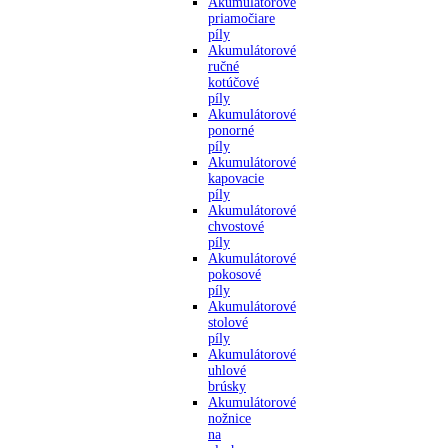
Akumulátorové
priamočiare
píly
Akumulátorové
ručné
kotúčové
píly
Akumulátorové
ponorné
píly
Akumulátorové
kapovacie
píly
Akumulátorové
chvostové
píly
Akumulátorové
pokosové
píly
Akumulátorové
stolové
píly
Akumulátorové
uhlové
brúsky
Akumulátorové
nožnice
na