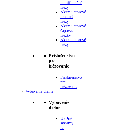
multifunkčné
frézy
Akumulátorové
hranové
frézy
Akumulátorové
čapovacie
frézky
Akumulátorové
frézy
Príslušenstvo
pre
frézovanie
Príslušenstvo
pre
frézovanie
Vybavenie dielne
Vybavenie
dielne
Úložné
systémy
na