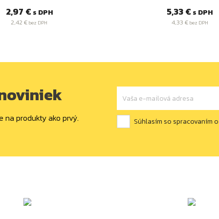
Cena
Cena
2,97 €
5,33 €
s DPH
s DPH
2,42 €
4,33 €
bez DPH
bez DPH
 noviniek
e na produkty ako prvý.
Súhlasím so spracovaním 