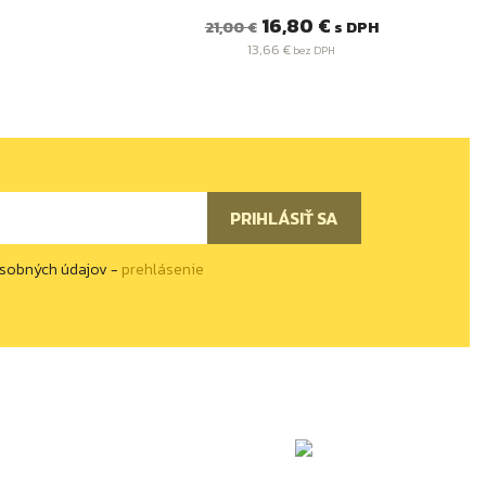
Bežná
Cena
16,80 €
s DPH
21,00 €
cena
13,66 €
bez DPH
osobných údajov -
prehlásenie