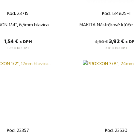
Kód: 23715
Kód: 134825-1
Rýchly náhľad
Rýchly náhľa


ON 1/4”, 6,5mm hlavica
MAKITA Nástrčkové kľúče
Cena
Bežná
Cena
1,54 €
3,92 €
s DPH
s D
4,90 €
cena
1,25 €
3,18 €
bez DPH
bez DPH
Kód: 23357
Kód: 23530