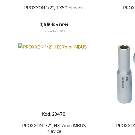
Rýchly náhľad

PROXXON 1/2”, TX50 hlavica
PROXX
Cena
7,59 €
s DPH
6,17 €
bez DPH
Kód: 23478
Rýchly náhľad

PROXXON 1/2”, HX 7mm IMBUS
PROXXON
hlavica