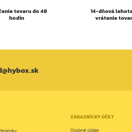
enie tovaru do 48
14-dňová lehot
hodín
vrátenie tova
d@hybox.sk
ZÁKAZNÍCKY ÚČET
Osobné údaje
dmienky