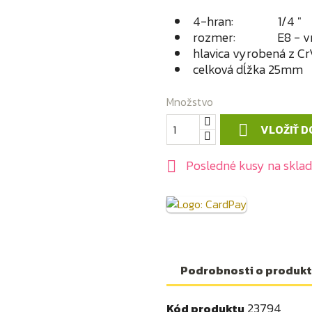
4-hran: 1/4 "
rozmer: E8 - vnú
hlavica vyrobená z C
celková dĺžka 25mm
Množstvo
VLOŽIŤ D

Posledné kusy na skla

Podrobnosti o produk
23794
Kód produktu