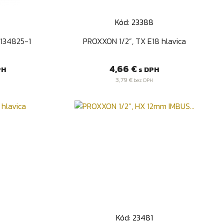
Kód: 23388
d
Rýchly náhľad

 134825-1
PROXXON 1/2”, TX E18 hlavica
Cena
4,66 €
PH
s DPH
3,79 €
bez DPH
Kód: 23481