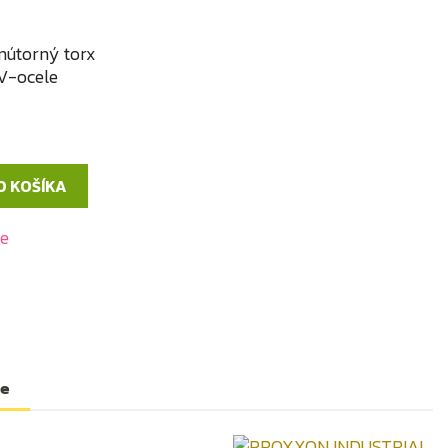
torný torx
rV-ocele
O KOŠÍKA
de
te