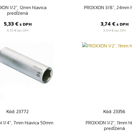
Rýchly náhľad
Rýchly náhľa


ON 1/2”, 12mm hlavica
PROXXON 3/8”, 24mm h
predĺžená
Cena
Cena
5,33 €
3,74 €
s DPH
s DPH
4,33 €
3,04 €
bez DPH
bez DPH
Kód: 23772
Kód: 23356
Rýchly náhľad
Rýchly náhľa


 1/4”, 7mm hlavica 50mm
PROXXON 1/2”, 11mm hl
predĺžená