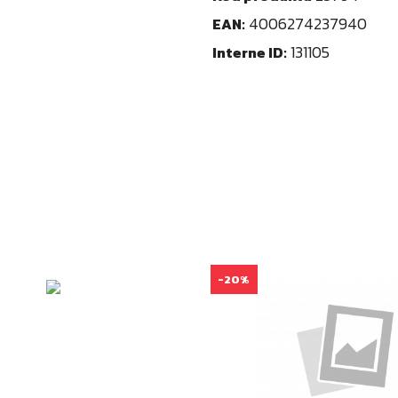
4006274237940
EAN:
131105
Interne ID:
-20%