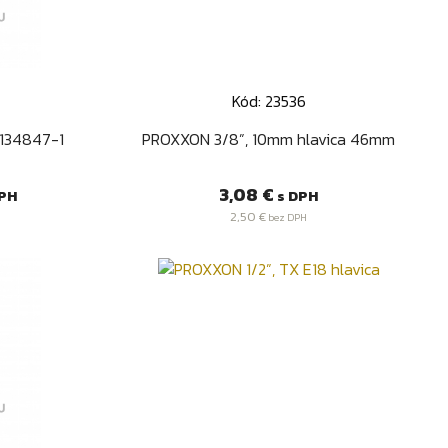
Kód: 23536
d
Rýchly náhľad

 134847-1
PROXXON 3/8”, 10mm hlavica 46mm
Cena
3,08 €
PH
s DPH
2,50 €
bez DPH