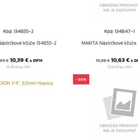
Kód: 134855-2
Kód: 134847-1
Rýchly náhľad
Rýchly náhľa


ástrčkové kľúče 134855-2
MAKITA Nástrčkové kľúče
ežná
Cena
Bežná
Cena
10,39 €
10,63 €
s DPH
s D
,99 €
13,28 €
ena
cena
8,45 €
8,64 €
bez DPH
bez DPH
-20%