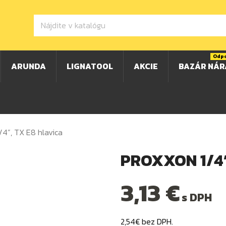
Odp
ARUNDA
LIGNATOOL
AKCIE
BAZÁR NÁR
4”, TX E8 hlavica
PROXXON 1/4”
3,13 €
s DPH
2,54€ bez DPH.