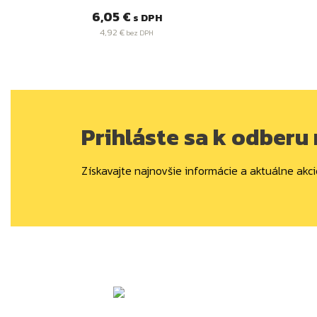
Cena
6,05 €
s DPH
4,92 €
bez DPH
Prihláste sa k odberu
Získavajte najnovšie informácie a aktuálne akci