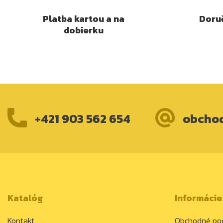
Platba kartou a na
Doruč
dobierku
+421 903 562 654
obcho
Katalóg
Informácie
Kontakt
Obchodné po