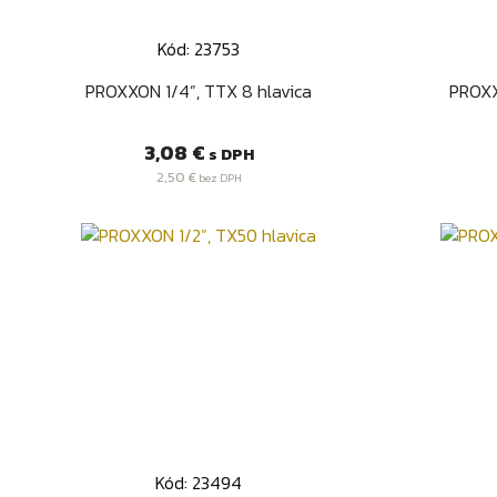
Kód: 23753
Rýchly náhľad

PROXXON 1/4”, TTX 8 hlavica
PROXX
Cena
3,08 €
s DPH
2,50 €
bez DPH
Kód: 23494