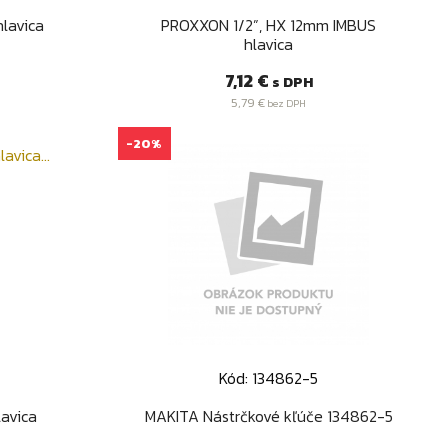
d
Rýchly náhľad

lavica
PROXXON 1/2”, HX 12mm IMBUS
hlavica
Cena
7,12 €
s DPH
5,79 €
bez DPH
-20%
Kód: 134862-5
d
Rýchly náhľad

avica
MAKITA Nástrčkové kľúče 134862-5