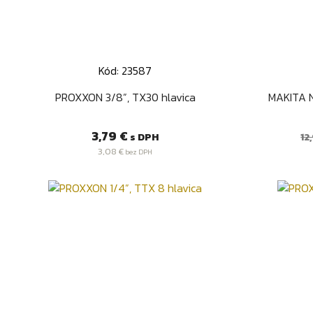
Kód: 23587
Rýchly náhľad

PROXXON 3/8”, TX30 hlavica
MAKITA N
Cena
B
3,79 €
s DPH
12
c
3,08 €
bez DPH