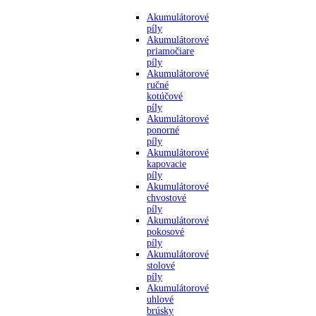
Akumulátorové
píly
Akumulátorové
priamočiare
píly
Akumulátorové
ručné
kotúčové
píly
Akumulátorové
ponorné
píly
Akumulátorové
kapovacie
píly
Akumulátorové
chvostové
píly
Akumulátorové
pokosové
píly
Akumulátorové
stolové
píly
Akumulátorové
uhlové
brúsky