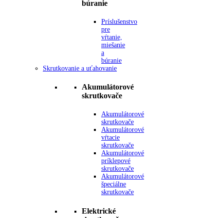
búranie
Príslušenstvo
pre
vŕtanie,
miešanie
a
búranie
Skrutkovanie a uťahovanie
Akumulátorové
skrutkovače
Akumulátorové
skrutkovače
Akumulátorové
vŕtacie
skrutkovače
Akumulátorové
príklepové
skrutkovače
Akumulátorové
špeciálne
skrutkovače
Elektrické