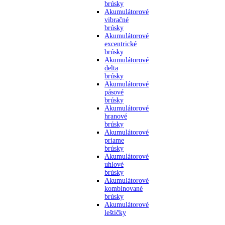
brúsky
Akumulátorové
vibračné
brúsky
Akumulátorové
excentrické
brúsky
Akumulátorové
delta
brúsky
Akumulátorové
pásové
brúsky
Akumulátorové
hranové
brúsky
Akumulátorové
priame
brúsky
Akumulátorové
uhlové
brúsky
Akumulátorové
kombinované
brúsky
Akumulátorové
leštičky