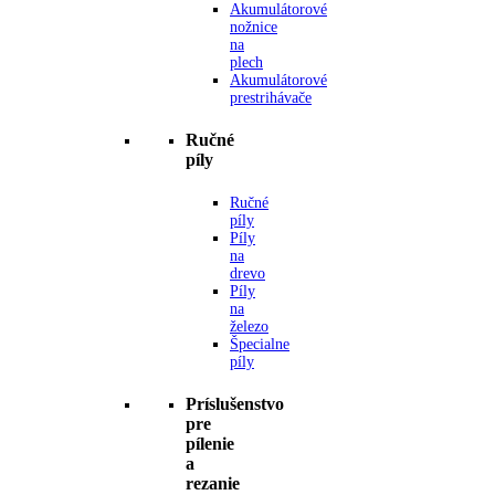
Akumulátorové
nožnice
na
plech
Akumulátorové
prestrihávače
Ručné
píly
Ručné
píly
Píly
na
drevo
Píly
na
železo
Špecialne
píly
Príslušenstvo
pre
pílenie
a
rezanie