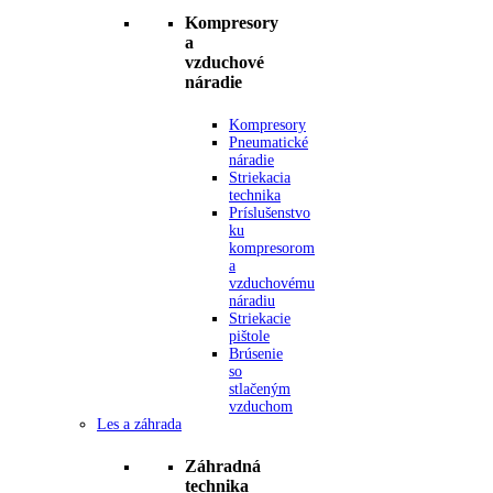
Kompresory
a
vzduchové
náradie
Kompresory
Pneumatické
náradie
Striekacia
technika
Príslušenstvo
ku
kompresorom
a
vzduchovému
náradiu
Striekacie
pištole
Brúsenie
so
stlačeným
vzduchom
Les a záhrada
Záhradná
technika