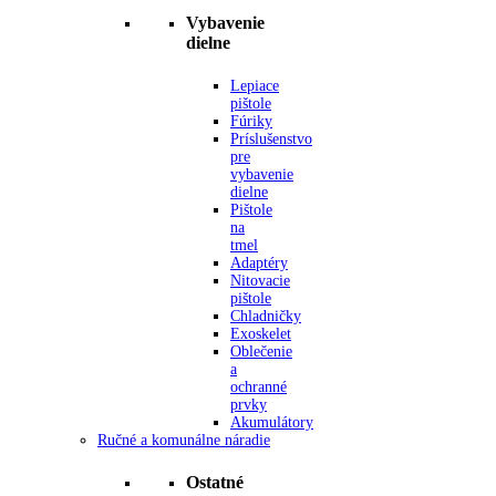
Vybavenie
dielne
Lepiace
pištole
Fúriky
Príslušenstvo
pre
vybavenie
dielne
Pištole
na
tmel
Adaptéry
Nitovacie
pištole
Chladničky
Exoskelet
Oblečenie
a
ochranné
prvky
Akumulátory
Ručné a komunálne náradie
Ostatné