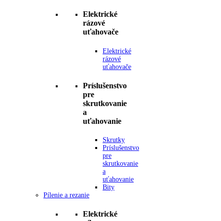
Elektrické
rázové
uťahovače
Elektrické
rázové
uťahovače
Príslušenstvo
pre
skrutkovanie
a
uťahovanie
Skrutky
Príslušenstvo
pre
skrutkovanie
a
uťahovanie
Bity
Pílenie a rezanie
Elektrické