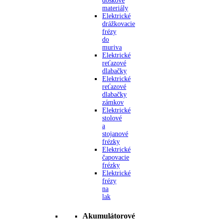
doskové
materiály
Elektrické
drážkovacie
frézy
do
muriva
Elektrické
reťazové
dlabačky
Elektrické
reťazové
dlabačky
zámkov
Elektrické
stolové
a
stojanové
frézky
Elektrické
čapovacie
frézky
Elektrické
frézy
na
lak
Akumulátorové