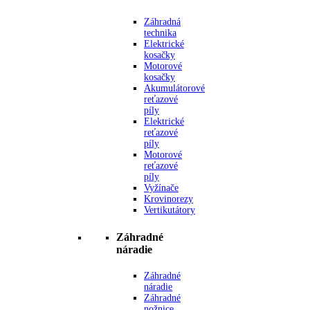
Záhradná
technika
Elektrické
kosačky
Motorové
kosačky
Akumulátorové
reťazové
píly
Elektrické
reťazové
píly
Motorové
reťazové
píly
Vyžínače
Krovinorezy
Vertikutátory
Záhradné
náradie
Záhradné
náradie
Záhradné
nožnice