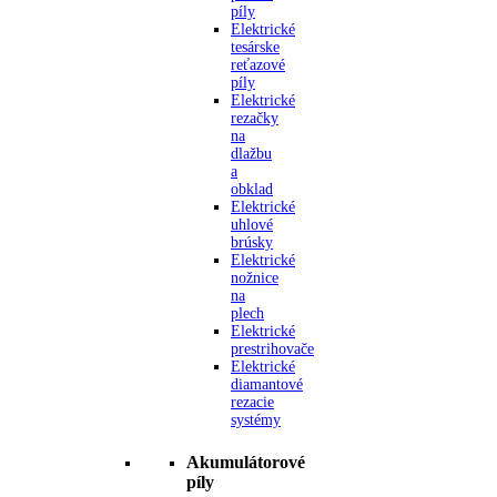
píly
Elektrické
tesárske
reťazové
píly
Elektrické
rezačky
na
dlažbu
a
obklad
Elektrické
uhlové
brúsky
Elektrické
nožnice
na
plech
Elektrické
prestrihovače
Elektrické
diamantové
rezacie
systémy
Akumulátorové
píly