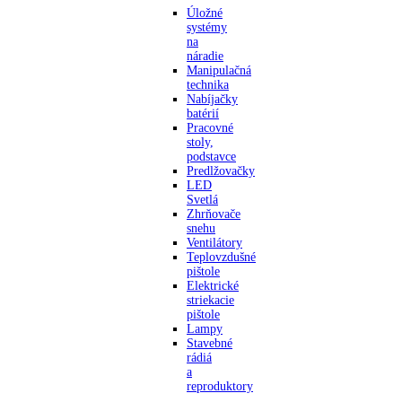
Úložné
systémy
na
náradie
Manipulačná
technika
Nabíjačky
batérií
Pracovné
stoly,
podstavce
Predlžovačky
LED
Svetlá
Zhrňovače
snehu
Ventilátory
Teplovzdušné
pištole
Elektrické
striekacie
pištole
Lampy
Stavebné
rádiá
a
reproduktory