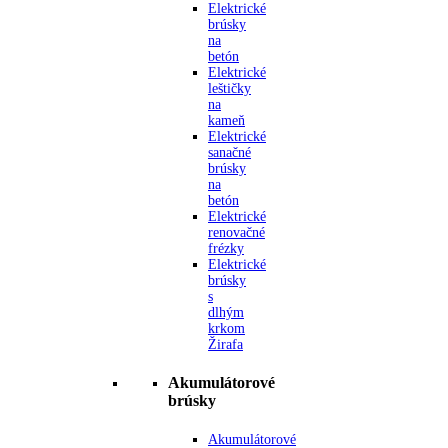
Elektrické
brúsky
na
betón
Elektrické
leštičky
na
kameň
Elektrické
sanačné
brúsky
na
betón
Elektrické
renovačné
frézky
Elektrické
brúsky
s
dlhým
krkom
Žirafa
Akumulátorové
brúsky
Akumulátorové