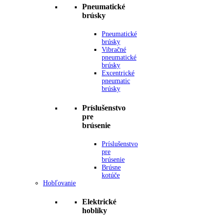
Pneumatické
brúsky
Pneumatické
brúsky
Vibračné
pneumatické
brúsky
Excentrické
pneumatic
brúsky
Príslušenstvo
pre
brúsenie
Príslušenstvo
pre
brúsenie
Brúsne
kotúče
Hobľovanie
Elektrické
hoblíky