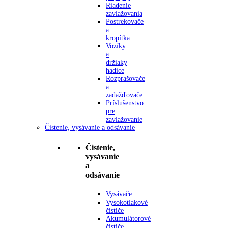
Riadenie
zavlažovania
Postrekovače
a
kropítka
Vozíky
a
držiaky
hadice
Rozprašovače
a
zadažďovače
Príslušenstvo
pre
zavlažovanie
Čistenie, vysávanie a odsávanie
Čistenie,
vysávanie
a
odsávanie
Vysávače
Vysokotlakové
čističe
Akumulátorové
čističe