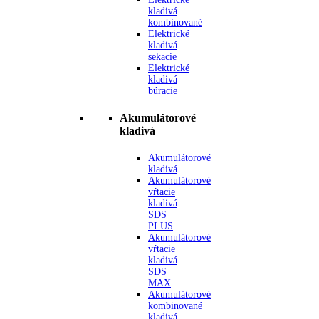
kladivá
kombinované
Elektrické
kladivá
sekacie
Elektrické
kladivá
búracie
Akumulátorové
kladivá
Akumulátorové
kladivá
Akumulátorové
vŕtacie
kladivá
SDS
PLUS
Akumulátorové
vŕtacie
kladivá
SDS
MAX
Akumulátorové
kombinované
kladivá