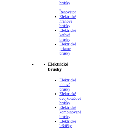
brúsky
-
Renovátor
Elektrické
hranové
brúsky
Elektrické
kefové
brúsky
Elektrické
priame
brúsky
Elektrické
brúsky
Elektrické
uhlové
brúsky
Elektrické
dvojkotúčové
brúsky
Elektrické
kombinované
brúsky
Elektrické
leštičky