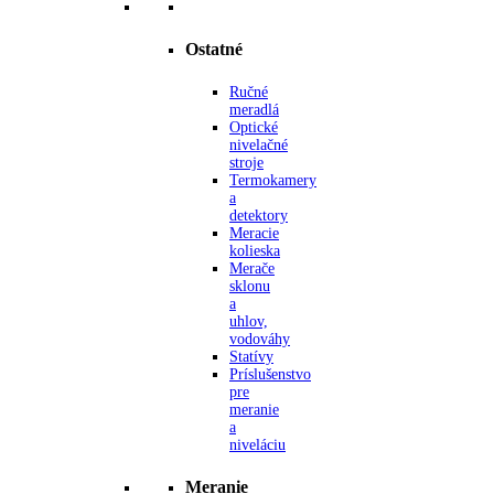
Ostatné
Ručné
meradlá
Optické
nivelačné
stroje
Termokamery
a
detektory
Meracie
kolieska
Merače
sklonu
a
uhlov,
vodováhy
Statívy
Príslušenstvo
pre
meranie
a
niveláciu
Meranie