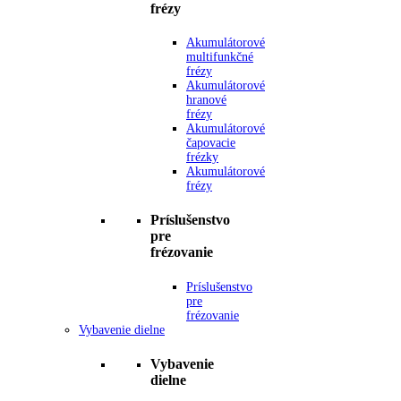
frézy
Akumulátorové
multifunkčné
frézy
Akumulátorové
hranové
frézy
Akumulátorové
čapovacie
frézky
Akumulátorové
frézy
Príslušenstvo
pre
frézovanie
Príslušenstvo
pre
frézovanie
Vybavenie dielne
Vybavenie
dielne