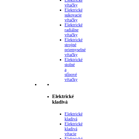
Elektrické
vŕtačky
Elektrické
sukovacie
vŕtačky
Elektrické
radiálne
vŕtačky
Elektrické
strojné
priemyselné
vŕtačky
Elektrické
stolné
a
stĺpové
vŕtačky
Elektrické
kladivá
Elektrické
kladivá
Elektrické
kladivá
vŕtacie
Elektrické