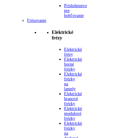
Príslušenstvo
pre
hobľovanie
Frézovanie
Elektrické
frézy
Elektrické
frézy
Elektrické
horné
frézky
Elektrické
frézky
na
lamely
Elektrické
hranové
frézky
Elektrické
modulové
frézky
Elektrické
frézky
na