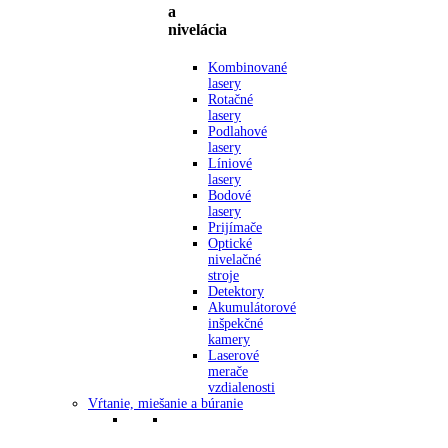
a
nivelácia
Kombinované
lasery
Rotačné
lasery
Podlahové
lasery
Líniové
lasery
Bodové
lasery
Prijímače
Optické
nivelačné
stroje
Detektory
Akumulátorové
inšpekčné
kamery
Laserové
merače
vzdialenosti
Vŕtanie, miešanie a búranie