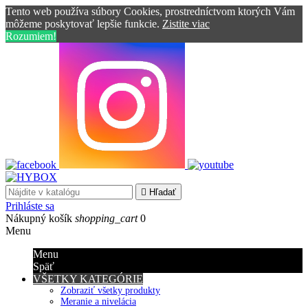
Tento web používa súbory Cookies, prostredníctvom ktorých Vám
môžeme poskytovať lepšie funkcie.
Zistite viac
Rozumiem!

Hľadať
Prihláste sa
Nákupný košík
shopping_cart
0
Menu
Menu
Späť
VŠETKY KATEGÓRIE
Zobraziť všetky produkty
Meranie a nivelácia