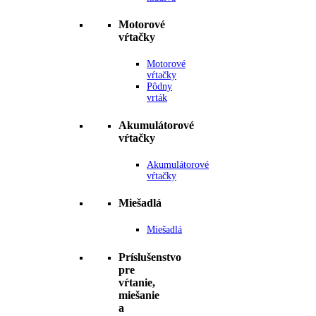
Motorové
vŕtačky
Motorové
vŕtačky
Pôdny
vrták
Akumulátorové
vŕtačky
Akumulátorové
vŕtačky
Miešadlá
Miešadlá
Príslušenstvo
pre
vŕtanie,
miešanie
a