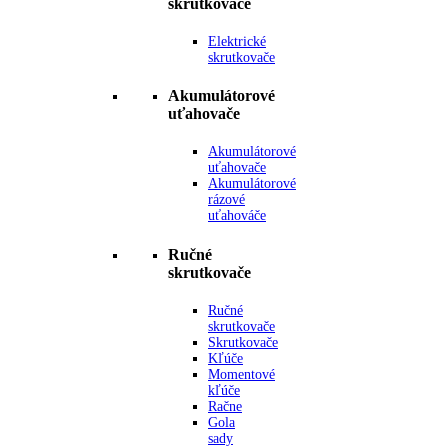
skrutkovače
Elektrické
skrutkovače
Akumulátorové
uťahovače
Akumulátorové
uťahovače
Akumulátorové
rázové
uťahováče
Ručné
skrutkovače
Ručné
skrutkovače
Skrutkovače
Kľúče
Momentové
kľúče
Račne
Gola
sady