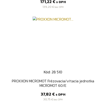
Cena
171,22 €
s DPH
139,20 €
bez DPH
Kód: 28 510
PROXXON MICROMOT Frézovacia/vŕtacia jednotka
MICROMOT 60/E
Cena
37,82 €
s DPH
30,75 €
bez DPH