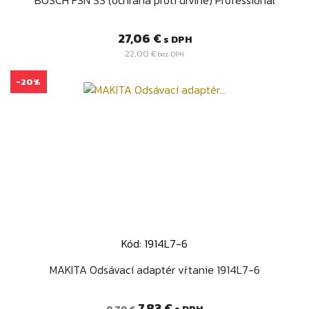
Cena
27,06 €
s DPH
22,00 €
bez DPH
-20%
Kód: 1914L7-6
MAKITA Odsávací adaptér vŕtanie 1914L7-6
Bežná
Cena
7,83 €
s DPH