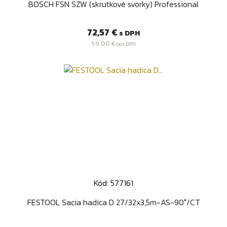
BOSCH FSN SZW (skrutkové svorky) Professional
Cena
72,57 €
s DPH
59,00 €
bez DPH
Kód: 577161
FESTOOL Sacia hadica D 27/32x3,5m-AS-90°/CT