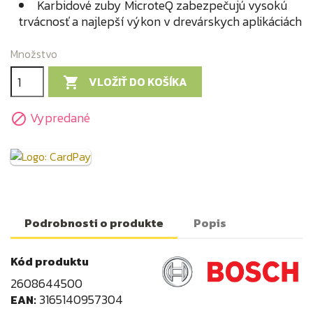
Karbidové zuby MicroteQ zabezpečujú vysokú
trvácnosť a najlepší výkon v drevárskych aplikáciách
Množstvo
VLOŽIŤ DO KOŠÍKA

Vypredané

Podrobnosti o produkte
Popis
Kód produktu
2608644500
3165140957304
EAN: