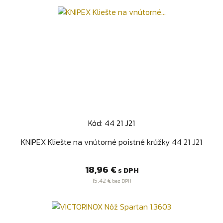
Kód: 44 21 J21
KNIPEX Kliešte na vnútorné poistné krúžky 44 21 J21
Cena
18,96 €
s DPH
15,42 €
bez DPH