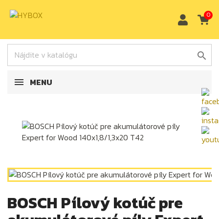
0

MENU
BOSCH Pílový kotúč pre