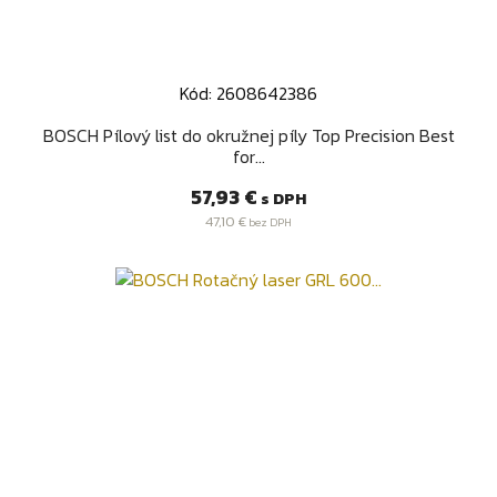
Kód: 2608642386
BOSCH Pílový list do okružnej píly Top Precision Best
for...
Cena
57,93 €
s DPH
47,10 €
bez DPH