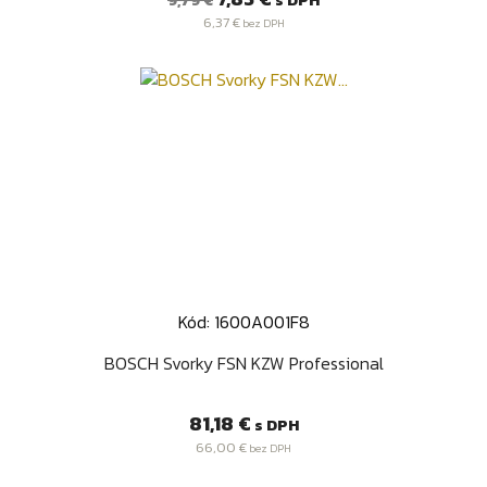
9,79 €
cena
6,37 €
bez DPH
Kód: 1600A001F8
BOSCH Svorky FSN KZW Professional
Cena
81,18 €
s DPH
66,00 €
bez DPH