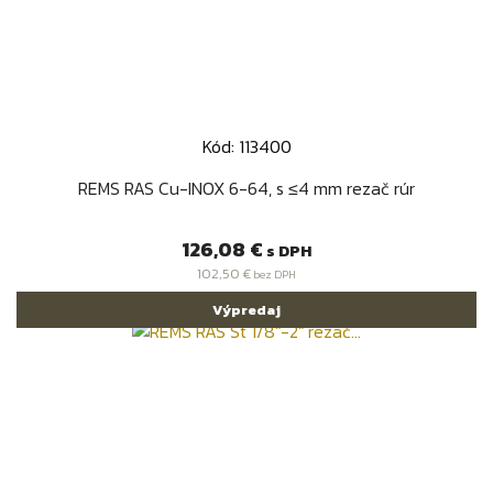
Kód: 113400
REMS RAS Cu-INOX 6-64, s ≤4 mm rezač rúr
Cena
126,08 €
s DPH
102,50 €
bez DPH
Výpredaj