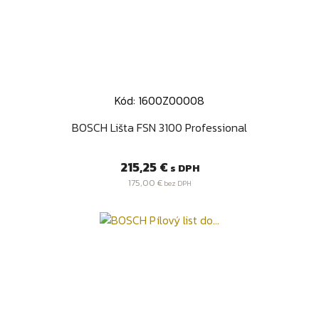
Kód: 1600Z00008
BOSCH Lišta FSN 3100 Professional
Cena
215,25 €
s DPH
175,00 €
bez DPH