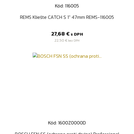
Kód: 116005
REMS Kliešte CATCH S 1" 47mm REMS-116005
Cena
27,68 €
s DPH
22,50 €
bez DPH
Kód: 1600Z0000D
BOSCH FSN SS (ochrana proti drvine) Professional