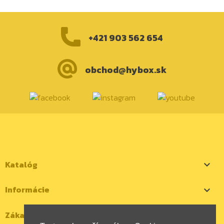
+421 903 562 654
obchod@hybox.sk
Katalóg

Informácie

Zákaznícky účet
