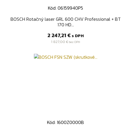
Kód: 06159940P5
BOSCH Rotačný laser GRL 600 CHV Professional + BT
170 HD...
Cena
2 247,21 €
s DPH
1 827,00 €
bez DPH
Kód: 1600Z0000B