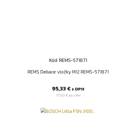
Kód: REMS-571871
REMS Deliace vložky M12 REMS-571871
Cena
95,33 €
s DPH
77,50 €
bez DPH