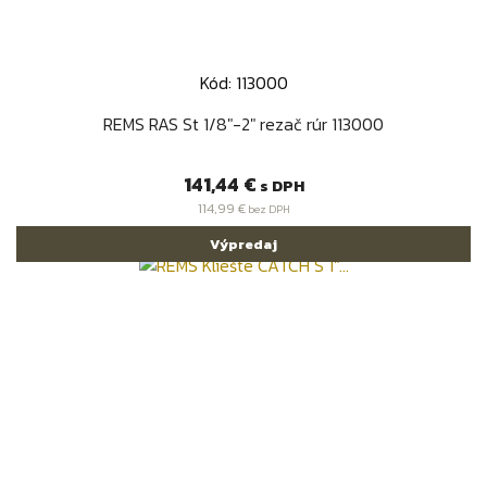
Kód: 113000
REMS RAS St 1/8"-2" rezač rúr 113000
Cena
141,44 €
s DPH
114,99 €
bez DPH
Výpredaj