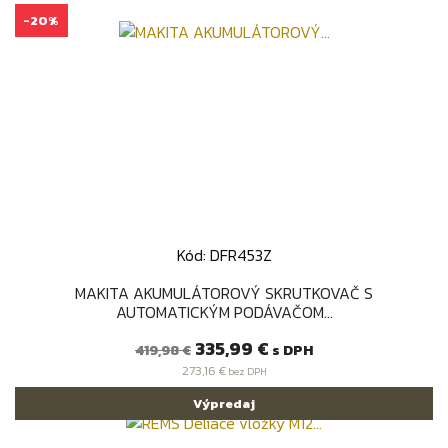
-20%
Kód: DFR453Z
MAKITA AKUMULÁTOROVÝ SKRUTKOVAČ S
AUTOMATICKÝM PODÁVAČOM...
Bežná
Cena
335,99 €
s DPH
419,98 €
cena
273,16 €
bez DPH
Výpredaj