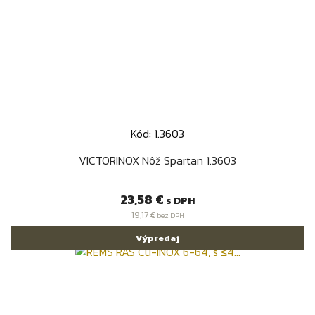
Kód: 1.3603
VICTORINOX Nôž Spartan 1.3603
Cena
23,58 €
s DPH
19,17 €
bez DPH
Výpredaj