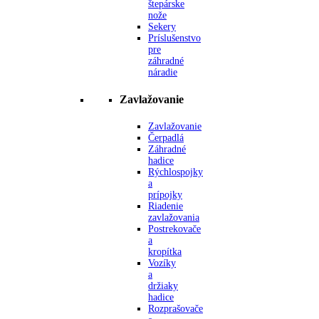
štepárske
nože
Sekery
Príslušenstvo
pre
záhradné
náradie
Zavlažovanie
Zavlažovanie
Čerpadlá
Záhradné
hadice
Rýchlospojky
a
prípojky
Riadenie
zavlažovania
Postrekovače
a
kropítka
Vozíky
a
držiaky
hadice
Rozprašovače