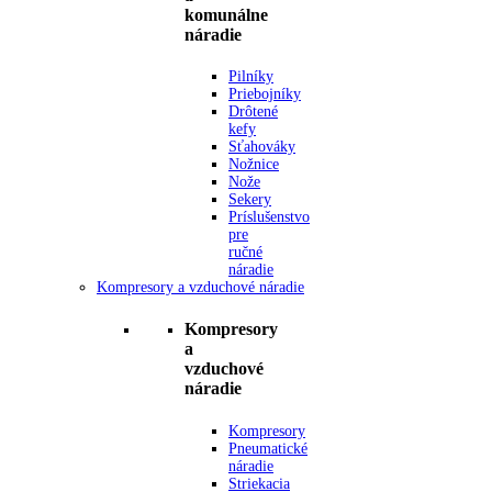
komunálne
náradie
Pilníky
Priebojníky
Drôtené
kefy
Sťahováky
Nožnice
Nože
Sekery
Príslušenstvo
pre
ručné
náradie
Kompresory a vzduchové náradie
Kompresory
a
vzduchové
náradie
Kompresory
Pneumatické
náradie
Striekacia