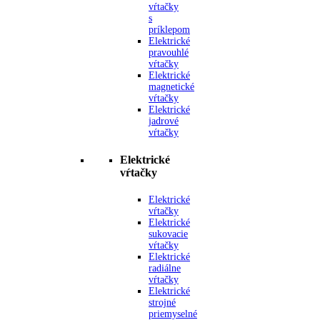
vŕtačky
s
príklepom
Elektrické
pravouhlé
vŕtačky
Elektrické
magnetické
vŕtačky
Elektrické
jadrové
vŕtačky
Elektrické
vŕtačky
Elektrické
vŕtačky
Elektrické
sukovacie
vŕtačky
Elektrické
radiálne
vŕtačky
Elektrické
strojné
priemyselné