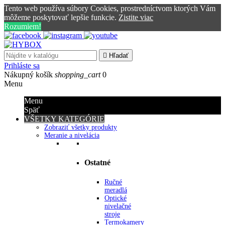
Tento web používa súbory Cookies, prostredníctvom ktorých Vám
môžeme poskytovať lepšie funkcie.
Zistite viac
Rozumiem!

Hľadať
Prihláste sa
Nákupný košík
shopping_cart
0
Menu
Menu
Späť
VŠETKY KATEGÓRIE
Zobraziť všetky produkty
Meranie a nivelácia
Ostatné
Ručné
meradlá
Optické
nivelačné
stroje
Termokamery