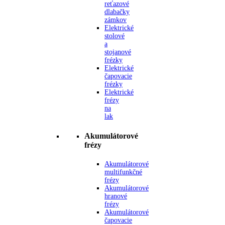
reťazové
dlabačky
zámkov
Elektrické
stolové
a
stojanové
frézky
Elektrické
čapovacie
frézky
Elektrické
frézy
na
lak
Akumulátorové
frézy
Akumulátorové
multifunkčné
frézy
Akumulátorové
hranové
frézy
Akumulátorové
čapovacie