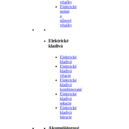
vŕtačky
Elektrické
stolné
a
stĺpové
vŕtačky
Elektrické
kladivá
Elektrické
kladivá
Elektrické
kladivá
vŕtacie
Elektrické
kladivá
kombinované
Elektrické
kladivá
sekacie
Elektrické
kladivá
búracie
Akumulátorové