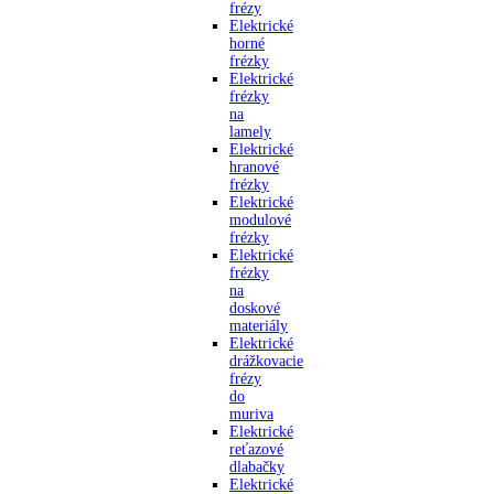
frézy
Elektrické
horné
frézky
Elektrické
frézky
na
lamely
Elektrické
hranové
frézky
Elektrické
modulové
frézky
Elektrické
frézky
na
doskové
materiály
Elektrické
drážkovacie
frézy
do
muriva
Elektrické
reťazové
dlabačky
Elektrické