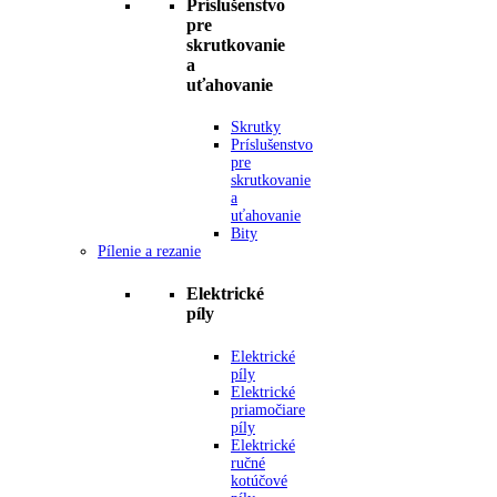
Príslušenstvo
pre
skrutkovanie
a
uťahovanie
Skrutky
Príslušenstvo
pre
skrutkovanie
a
uťahovanie
Bity
Pílenie a rezanie
Elektrické
píly
Elektrické
píly
Elektrické
priamočiare
píly
Elektrické
ručné
kotúčové