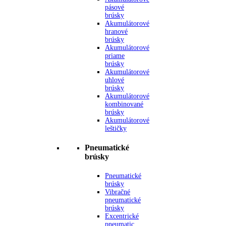
pásové
brúsky
Akumulátorové
hranové
brúsky
Akumulátorové
priame
brúsky
Akumulátorové
uhlové
brúsky
Akumulátorové
kombinované
brúsky
Akumulátorové
leštičky
Pneumatické
brúsky
Pneumatické
brúsky
Vibračné
pneumatické
brúsky
Excentrické
pneumatic