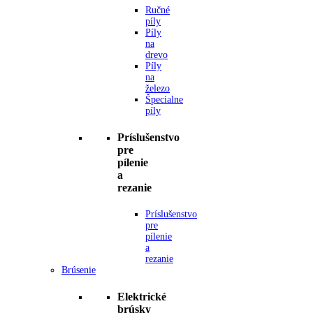
Ručné
píly
Píly
na
drevo
Píly
na
železo
Špecialne
píly
Príslušenstvo
pre
pílenie
a
rezanie
Príslušenstvo
pre
pílenie
a
rezanie
Brúsenie
Elektrické
brúsky