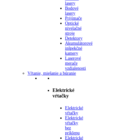
lasery
Bodové
lasery
Prijímače
Optické
nivelačné
stroje
Detektory
Akumulátorové
inšpekčné
kamery
Laserové
merače
vzdialenosti
Vŕtanie, miešanie a búranie
Elektrické
vŕtačky
Elektrické
vŕtačky
Elektrické
vŕtačky
bez
príklepu
Elektrické