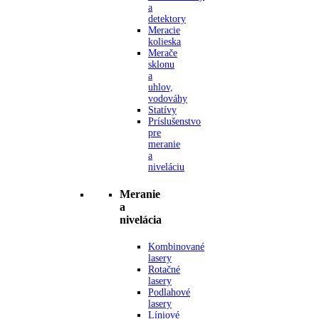
a
detektory
Meracie
kolieska
Merače
sklonu
a
uhlov,
vodováhy
Statívy
Príslušenstvo
pre
meranie
a
niveláciu
Meranie
a
nivelácia
Kombinované
lasery
Rotačné
lasery
Podlahové
lasery
Líniové