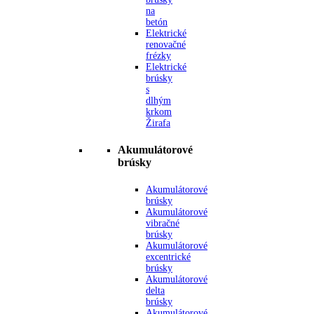
na
betón
Elektrické
renovačné
frézky
Elektrické
brúsky
s
dlhým
krkom
Žirafa
Akumulátorové
brúsky
Akumulátorové
brúsky
Akumulátorové
vibračné
brúsky
Akumulátorové
excentrické
brúsky
Akumulátorové
delta
brúsky
Akumulátorové