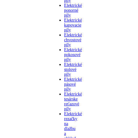
píly
Elektrické
ponorné
píly
Elektrické
kapovacie
píly
Elektrické
chvostové
píly
Elektrické
pokosové
píly
Elektrické
stolové
píly
Elektrické
pásové
píly
Elektrické
tesárske
reťazové
píly
Elektrické
rezačky
na
dlažbu
a