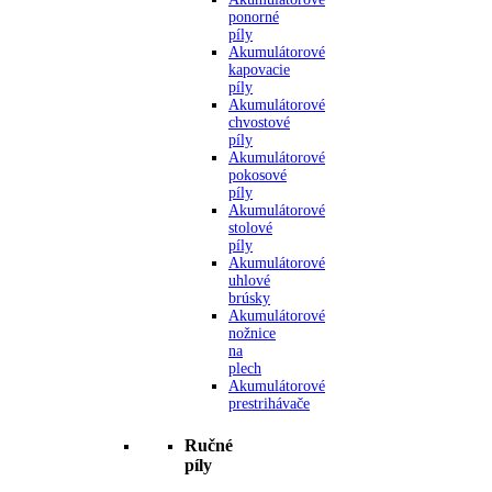
ponorné
píly
Akumulátorové
kapovacie
píly
Akumulátorové
chvostové
píly
Akumulátorové
pokosové
píly
Akumulátorové
stolové
píly
Akumulátorové
uhlové
brúsky
Akumulátorové
nožnice
na
plech
Akumulátorové
prestrihávače
Ručné
píly