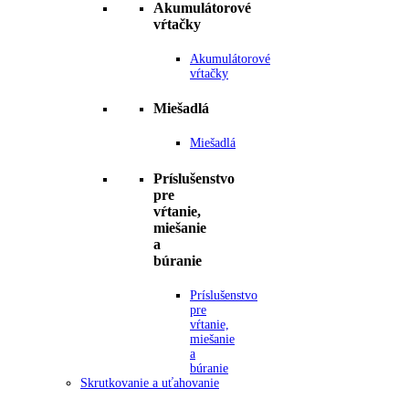
Akumulátorové
vŕtačky
Akumulátorové
vŕtačky
Miešadlá
Miešadlá
Príslušenstvo
pre
vŕtanie,
miešanie
a
búranie
Príslušenstvo
pre
vŕtanie,
miešanie
a
búranie
Skrutkovanie a uťahovanie