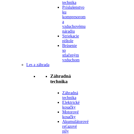
technika
Príslušenstvo
ku
kompresorom
a
vzduchovému
náradiu
Striekacie
pištole
Brúsenie
so
stlačeným
vzduchom
Les a záhrada
Záhradná
technika
Záhradná
technika
Elektrické
kosačky
Motorové
kosačky
Akumulátorové
reťazové
píly