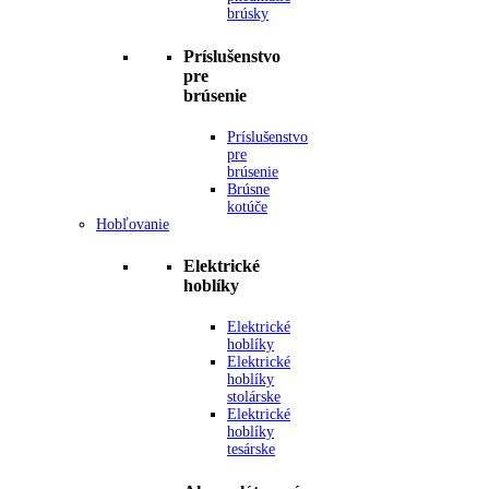
brúsky
Príslušenstvo
pre
brúsenie
Príslušenstvo
pre
brúsenie
Brúsne
kotúče
Hobľovanie
Elektrické
hoblíky
Elektrické
hoblíky
Elektrické
hoblíky
stolárske
Elektrické
hoblíky
tesárske