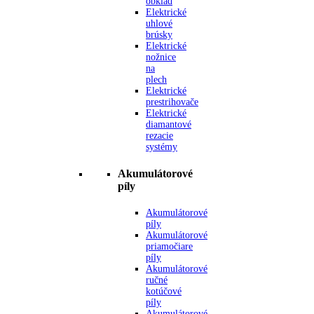
obklad
Elektrické
uhlové
brúsky
Elektrické
nožnice
na
plech
Elektrické
prestrihovače
Elektrické
diamantové
rezacie
systémy
Akumulátorové
píly
Akumulátorové
píly
Akumulátorové
priamočiare
píly
Akumulátorové
ručné
kotúčové
píly
Akumulátorové