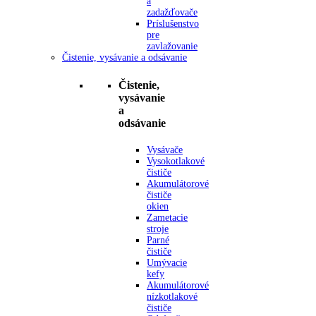
a
zadažďovače
Príslušenstvo
pre
zavlažovanie
Čistenie, vysávanie a odsávanie
Čistenie,
vysávanie
a
odsávanie
Vysávače
Vysokotlakové
čističe
Akumulátorové
čističe
okien
Zametacie
stroje
Parné
čističe
Umývacie
kefy
Akumulátorové
nízkotlakové
čističe