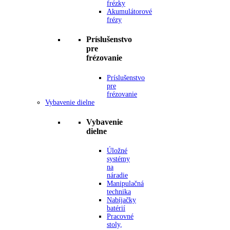
frézky
Akumulátorové
frézy
Príslušenstvo
pre
frézovanie
Príslušenstvo
pre
frézovanie
Vybavenie dielne
Vybavenie
dielne
Úložné
systémy
na
náradie
Manipulačná
technika
Nabíjačky
batérií
Pracovné
stoly,