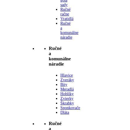
gola
sady
Ručné
račne
Vratidlá
Ručné
a
komunálne
náradie
Ručné
a
komunálne
náradie
Hlavice
Zveráky
Bity
Meradlá
Hoblíky
Zvierky
Škrabky
Sponkovače
Dláta
Ručné
a