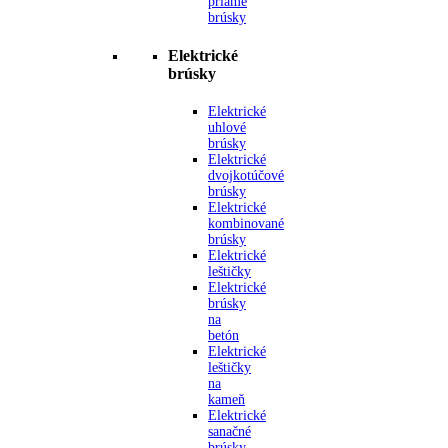
priame
brúsky
Elektrické
brúsky
Elektrické
uhlové
brúsky
Elektrické
dvojkotúčové
brúsky
Elektrické
kombinované
brúsky
Elektrické
leštičky
Elektrické
brúsky
na
betón
Elektrické
leštičky
na
kameň
Elektrické
sanačné
brúsky