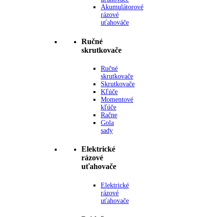
Akumulátorové
rázové
uťahováče
Ručné
skrutkovače
Ručné
skrutkovače
Skrutkovače
Kľúče
Momentové
kľúče
Račne
Gola
sady
Elektrické
rázové
uťahovače
Elektrické
rázové
uťahovače