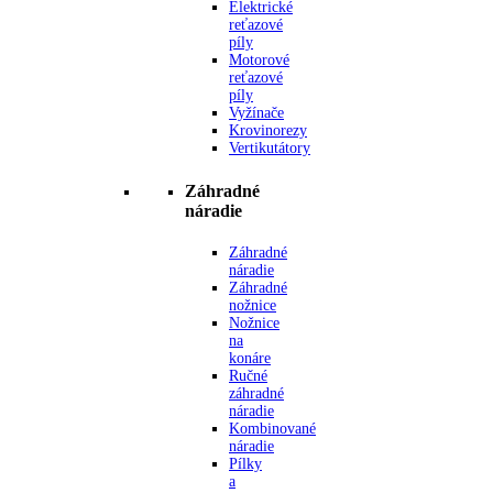
Elektrické
reťazové
píly
Motorové
reťazové
píly
Vyžínače
Krovinorezy
Vertikutátory
Záhradné
náradie
Záhradné
náradie
Záhradné
nožnice
Nožnice
na
konáre
Ručné
záhradné
náradie
Kombinované
náradie
Pílky
a