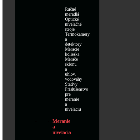
Ručné
meradlá
Optické
nivelačné
stroje
Termokamery
a
detektory
Meracie
kolieska
Merače
sklonu
a
uhlov,
vodováhy
Statívy
Príslušenstvo
pre
meranie
a
niveláciu
Meranie
a
nivelácia