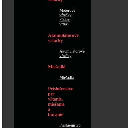
Motorové
vŕtačky
Pôdny
vrták
Akumulátorové
vŕtačky
Akumulátorové
vŕtačky
Miešadlá
Miešadlá
Príslušenstvo
pre
vŕtanie,
miešanie
a
búranie
Príslušenstvo