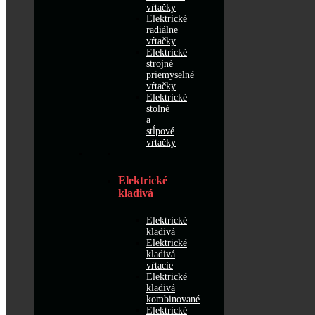
vŕtačky
Elektrické
radiálne
vŕtačky
Elektrické
strojné
priemyselné
vŕtačky
Elektrické
stolné
a
stĺpové
vŕtačky
Elektrické
kladivá
Elektrické
kladivá
Elektrické
kladivá
vŕtacie
Elektrické
kladivá
kombinované
Elektrické