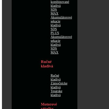
kombinované
kladivá
SDS
MAX
Akumulátorové
sekacie
kladivá
SDS
PLUS
Akumulátorové
sekacie
kladivá
SDS
MAX
Ručné
kladivá
Ručné
kladivá
Zámočnícke
kladivá
Tesárske
kladivá
Motorové
vŕtačky