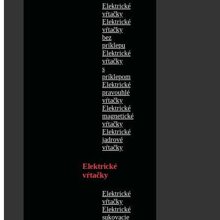
Elektrické
vŕtačky
Elektrické
vŕtačky
bez
príklepu
Elektrické
vŕtačky
s
príklepom
Elektrické
pravouhlé
vŕtačky
Elektrické
magnetické
vŕtačky
Elektrické
jadrové
vŕtačky
Elektrické
vŕtačky
Elektrické
vŕtačky
Elektrické
sukovacie