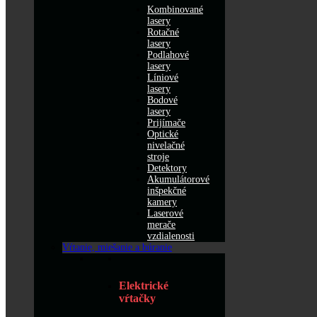
Kombinované
lasery
Rotačné
lasery
Podlahové
lasery
Líniové
lasery
Bodové
lasery
Prijímače
Optické
nivelačné
stroje
Detektory
Akumulátorové
inšpekčné
kamery
Laserové
merače
vzdialenosti
Vŕtanie, miešanie a búranie
Elektrické
vŕtačky