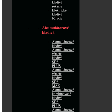
kladivá
sekacie
Elektrické
kladivá
búracie
Akumulátorové
kladivá
Akumulátorové
kladivá
Akumulátorové
vŕtacie
kladivá
SDS
PLUS
Akumulátorové
vŕtacie
kladivá
SDS
MAX
Akumulátorové
kombinované
kladivá
SDS
PLUS
Akumulátorové