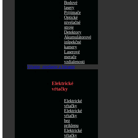
Bodové
lasery
Prijímače
Optické
nivelačné
stroje
Detektory
Akumulátorové
inšpekčné
kamery
Laserové
merače
vzdialenosti
Vŕtanie, miešanie a búranie
Elektrické
vŕtačky
Elektrické
vŕtačky
Elektrické
vŕtačky
bez
príklepu
Elektrické
vŕtačky