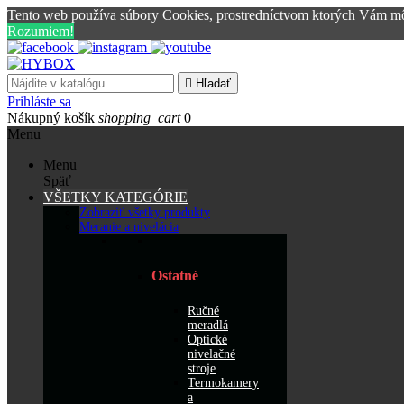
Tento web používa súbory Cookies, prostredníctvom ktorých Vám mô
Rozumiem!

Hľadať
Prihláste sa
Nákupný košík
shopping_cart
0
Menu
Menu
Späť
VŠETKY KATEGÓRIE
Zobraziť všetky produkty
Meranie a nivelácia
Ostatné
Ručné
meradlá
Optické
nivelačné
stroje
Termokamery
a