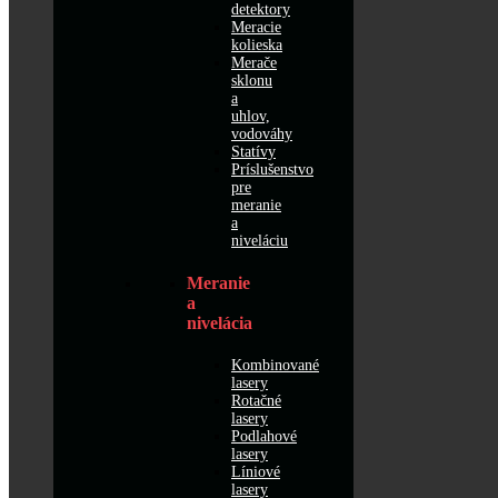
detektory
Meracie
kolieska
Merače
sklonu
a
uhlov,
vodováhy
Statívy
Príslušenstvo
pre
meranie
a
niveláciu
Meranie
a
nivelácia
Kombinované
lasery
Rotačné
lasery
Podlahové
lasery
Líniové
lasery