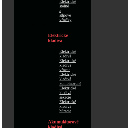
Elektrické
stolné
a
stĺpové
vŕtačky
Elektrické
kladivá
Elektrické
kladivá
Elektrické
kladivá
vŕtacie
Elektrické
kladivá
kombinované
Elektrické
kladivá
sekacie
Elektrické
kladivá
búracie
Akumulátorové
kladivá