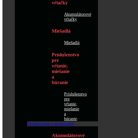
vŕtačky
Akumulátorové
vŕtačky
Miešadlá
Miešadlá
Príslušenstvo
pre
vŕtanie,
miešanie
a
búranie
Príslušenstvo
pre
vŕtanie,
miešanie
a
búranie
Skrutkovanie a uťahovanie
Akumulátorové