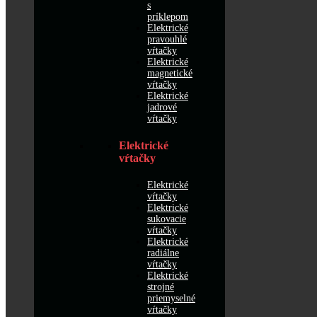
s
príklepom
Elektrické
pravouhlé
vŕtačky
Elektrické
magnetické
vŕtačky
Elektrické
jadrové
vŕtačky
Elektrické
vŕtačky
Elektrické
vŕtačky
Elektrické
sukovacie
vŕtačky
Elektrické
radiálne
vŕtačky
Elektrické
strojné
priemyselné
vŕtačky