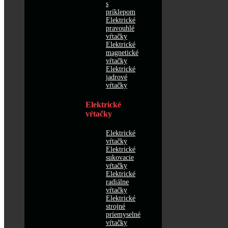
s
príklepom
Elektrické
pravouhlé
vŕtačky
Elektrické
magnetické
vŕtačky
Elektrické
jadrové
vŕtačky
Elektrické
vŕtačky
Elektrické
vŕtačky
Elektrické
sukovacie
vŕtačky
Elektrické
radiálne
vŕtačky
Elektrické
strojné
priemyselné
vŕtačky