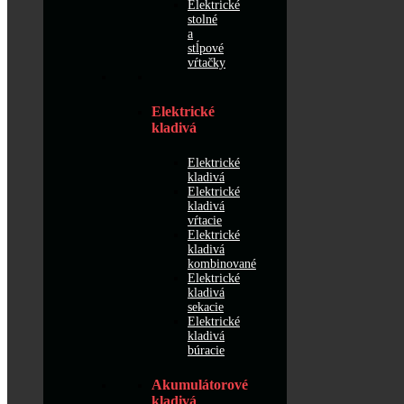
Elektrické
stolné
a
stĺpové
vŕtačky
Elektrické
kladivá
Elektrické
kladivá
Elektrické
kladivá
vŕtacie
Elektrické
kladivá
kombinované
Elektrické
kladivá
sekacie
Elektrické
kladivá
búracie
Akumulátorové
kladivá