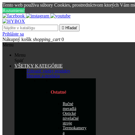
Tento web používa súbory Cookies, prostredníctvom ktorých Vám mô
Rozumiem!

Hľadať
Prihláste sa
Nákupný košík
shopping_cart
0
Menu
Menu
Späť
VŠETKY KATEGÓRIE
Zobraziť všetky produkty
Meranie a nivelácia
Ostatné
Ručné
meradlá
Optické
nivelačné
stroje
Termokamery
a