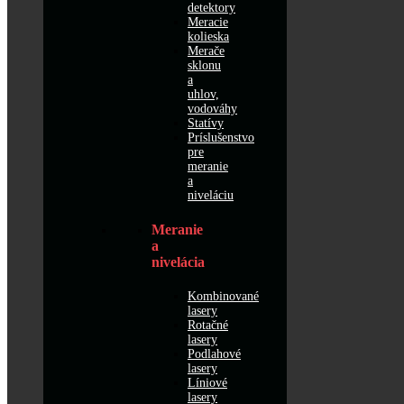
detektory
Meracie
kolieska
Merače
sklonu
a
uhlov,
vodováhy
Statívy
Príslušenstvo
pre
meranie
a
niveláciu
Meranie
a
nivelácia
Kombinované
lasery
Rotačné
lasery
Podlahové
lasery
Líniové
lasery