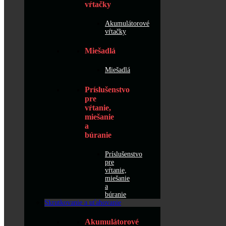
vŕtačky
Akumulátorové
vŕtačky
Miešadlá
Miešadlá
Príslušenstvo
pre
vŕtanie,
miešanie
a
búranie
Príslušenstvo
pre
vŕtanie,
miešanie
a
búranie
Skrutkovanie a uťahovanie
Akumulátorové