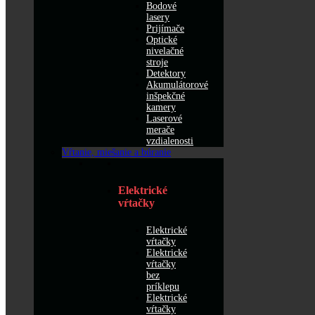
Bodové
lasery
Prijímače
Optické
nivelačné
stroje
Detektory
Akumulátorové
inšpekčné
kamery
Laserové
merače
vzdialenosti
Vŕtanie, miešanie a búranie
Elektrické
vŕtačky
Elektrické
vŕtačky
Elektrické
vŕtačky
bez
príklepu
Elektrické
vŕtačky